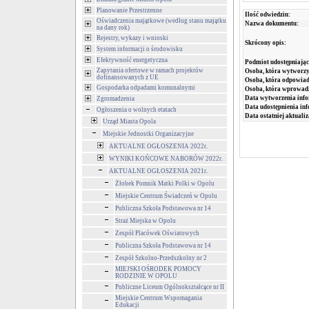
Planowanie Przestrzenne
Ilość odwiedzin:
Oświadczenia majątkowe (według stanu majątku
Nazwa dokumentu:
na dany rok)
Rejestry, wykazy i wnioski
Skrócony opis:
System informacji o środowisku
Efektywność energetyczna
Podmiot udostępniając
Zapytania ofertowe w ramach projektów
Osoba, która wytworzy
dofinansowanych z UE
Osoba, która odpowiada
Gospodarka odpadami komunalnymi
Osoba, która wprowad
Data wytworzenia info
Zgromadzenia
Data udostępnienia inf
Ogłoszenia o wolnych etatach
Data ostatniej aktualiz
Urząd Miasta Opola
Miejskie Jednostki Organizacyjne
AKTUALNE OGŁOSZENIA 2022r.
WYNIKI KOŃCOWE NABORÓW 2022r.
AKTUALNE OGŁOSZENIA 2021r.
Żłobek Pomnik Matki Polki w Opolu
Miejskie Centrum Świadczeń w Opolu
Publiczna Szkoła Podstawowa nr 14
Straż Miejska w Opolu
Zespół Placówek Oświatowych
Publiczna Szkoła Podstawowa nr 14
Zespół Szkolno-Przedszkolny nr 2
MIEJSKI OŚRODEK POMOCY
RODZINIE W OPOLU
Publiczne Liceum Ogólnokształcące nr II
Miejskie Centrum Wspomagania
Edukacji