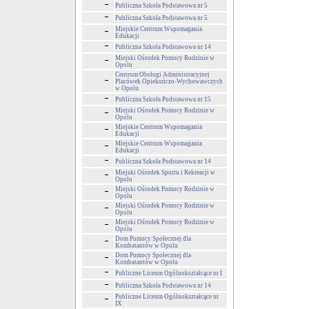
Publiczna Szkoła Podstawowa nr 5
Publiczna Szkoła Podstawowa nr 5
Miejskie Centrum Wspomagania
Edukacji
Publiczna Szkoła Podstawowa nr 14
Miejski Ośrodek Pomocy Rodzinie w
Opolu
Centrum Obsługi Administracyjnej
Placówek Opiekuńczo-Wychowawczych
w Opolu
Publiczna Szkoła Podstawowa nr 15
Miejski Ośrodek Pomocy Rodzinie w
Opolu
Miejskie Centrum Wspomagania
Edukacji
Miejskie Centrum Wspomagania
Edukacji
Publiczna Szkoła Podstawowa nr 14
Miejski Ośrodek Sportu i Rekreacji w
Opolu
Miejski Ośrodek Pomocy Rodzinie w
Opolu
Miejski Ośrodek Pomocy Rodzinie w
Opolu
Miejski Ośrodek Pomocy Rodzinie w
Opolu
Dom Pomocy Społecznej dla
Kombatantów w Opolu
Dom Pomocy Społecznej dla
Kombatantów w Opolu
Publiczne Liceum Ogólnokształcące nr I
Publiczna Szkoła Podstawowa nr 14
Publiczne Liceum Ogólnokształcące nr
IX