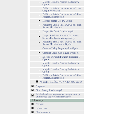
Miejski Ośrodek Pomocy Rodzinie w
Opolu
Publiczna Szkoła Podstawowa nr 11 im.
Orląt Lwowskich
Publiczna Szkoła Podstawowa nr 20 im.
Księcia Jana Dobrego
Miejski Zarząd Dróg w Opolu
Publiczna Szkoła Podstawowa nr 14 im.
Adama Mickiewicza
Zespół Placówek Oświatowych
Zespół Szkół im. Prymasa Tysiąclecia
Stefana Kardynała Wyszyńskiego
Publiczna Szkoła Podstawowa nr 14 im.
Adama Mickiewicza w Opolu
Centrum Usług Wspólnych w Opolu
Centrum Usług Wspólnych w Opolu
Miejski Ośrodek Pomocy Rodzinie w
Opolu
Miejski Ośrodek Pomocy Rodzinie w
Opolu
Miejski Ośrodek Pomocy Rodzinie w
Opolu
Publiczna Szkoła Podstawowa nr 20 im.
Księcia Jana Dobrego
WYNIKI KOŃCOWE NABORÓW 2021r.
Programy
Biuro Rzeczy Znalezionych
Tatyfy dla zbiorowego zaopatrzenia w wodę i
zbiorowego odprowadzenia ścieków
Informacje
Przetargi
Ogłoszenia
Obwieszczenia