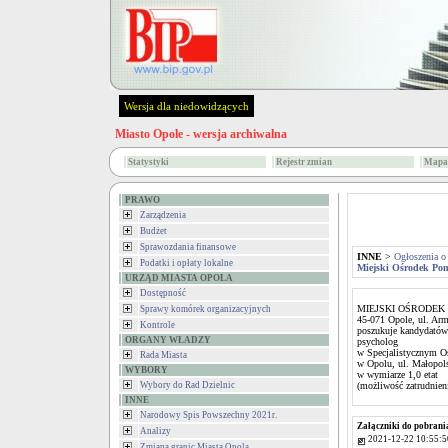
Wersja dla niedowidzących
Miasto Opole - wersja archiwalna
Statystyki
Rejestr zmian
Mapa 
PRAWO
Zarządzenia
Budżet
Sprawozdania finansowe
INNE
>
Ogłoszenia o
Podatki i opłaty lokalne
Miejski Ośrodek Po
URZĄD MIASTA OPOLA
Dostępność
MIEJSKI OŚRODEK
Sprawy komórek organizacyjnych
45-071 Opole, ul. Arm
Kontrole
poszukuje kandydatów 
ORGANY WŁADZY
psycholog
w Specjalistycznym O
Rada Miasta
w Opolu, ul. Małopols
WYBORY
w wymiarze 1,0 etat
Wybory do Rad Dzielnic
(możliwość zatrudnien
INNE
Narodowy Spis Powszechny 2021r.
Załączniki do pobrani
Analizy
2021-12-22 10:55:5
Zmiana granic Miasta Opola