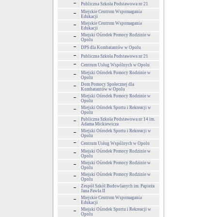
Publiczna Szkoła Podstawowa nr 21
Miejskie Centrum Wspomagania
Edukacji
Miejskie Centrum Wspomagania
Edukacji
Miejski Ośrodek Pomocy Rodzinie w
Opolu
DPS dla Kombatantów w Opolu
Publiczna Szkoła Podstawowa nr 21
Centrum Usług Wspólnych w Opolu
Miejski Ośrodek Pomocy Rodzinie w
Opolu
Dom Pomocy Społecznej dla
Kombatantów w Opolu
Miejski Ośrodek Pomocy Rodzinie w
Opolu
Miejski Ośrodek Sportu i Rekreacji w
Opolu
Publiczna Szkoła Podstawowa nr 14 im.
Adama Mickiewicza
Miejski Ośrodek Sportu i Rekreacji w
Opolu
Centrum Usług Wspólnych w Opolu
Miejski Ośrodek Pomocy Rodzinie w
Opolu
Miejski Ośrodek Pomocy Rodzinie w
Opolu
Miejski Ośrodek Pomocy Rodzinie w
Opolu
Zespół Szkół Budowlanych im. Papieża
Jana Pawła II
Miejskie Centrum Wspomagania
Edukacji
Miejski Ośrodek Sportu i Rekreacji w
Opolu