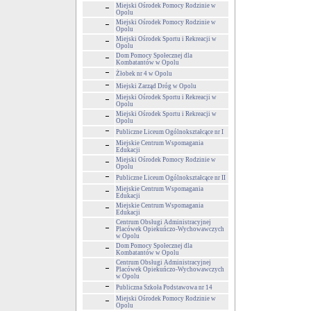
Miejski Ośrodek Pomocy Rodzinie w
Opolu
Miejski Ośrodek Pomocy Rodzinie w
Opolu
Miejski Ośrodek Sportu i Rekreacji w
Opolu
Dom Pomocy Społecznej dla
Kombatantów w Opolu
Żłobek nr 4 w Opolu
Miejski Zarząd Dróg w Opolu
Miejski Ośrodek Sportu i Rekreacji w
Opolu
Miejski Ośrodek Sportu i Rekreacji w
Opolu
Publiczne Liceum Ogólnokształcące nr I
Miejskie Centrum Wspomagania
Edukacji
Miejski Ośrodek Pomocy Rodzinie w
Opolu
Publiczne Liceum Ogólnokształcące nr II
Miejskie Centrum Wspomagania
Edukacji
Miejskie Centrum Wspomagania
Edukacji
Centrum Obsługi Administracyjnej
Placówek Opiekuńczo-Wychowawczych
w Opolu
Dom Pomocy Społecznej dla
Kombatantów w Opolu
Centrum Obsługi Administracyjnej
Placówek Opiekuńczo-Wychowawczych
w Opolu
Publiczna Szkoła Podstawowa nr 14
Miejski Ośrodek Pomocy Rodzinie w
Opolu