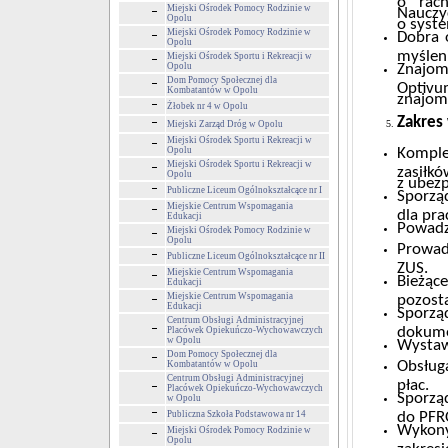
Miejski Ośrodek Pomocy Rodzinie w
Nauczy
Opolu
o syst
Miejski Ośrodek Pomocy Rodzinie w
Dobra 
Opolu
myśleni
Miejski Ośrodek Sportu i Rekreacji w
Opolu
Znajom
Dom Pomocy Społecznej dla
Optivu
Kombatantów w Opolu
znajom
Żłobek nr 4 w Opolu
Zakres
Miejski Zarząd Dróg w Opolu
Miejski Ośrodek Sportu i Rekreacji w
Opolu
Kompl
Miejski Ośrodek Sportu i Rekreacji w
zasiłkó
Opolu
z ubezp
Publiczne Liceum Ogólnokształcące nr I
Sporząd
Miejskie Centrum Wspomagania
dla pr
Edukacji
Powadz
Miejski Ośrodek Pomocy Rodzinie w
Opolu
Prowad
Publiczne Liceum Ogólnokształcące nr II
ZUS.
Miejskie Centrum Wspomagania
Bieżące
Edukacji
Miejskie Centrum Wspomagania
pozosta
Edukacji
Sporz
Centrum Obsługi Administracyjnej
dokume
Placówek Opiekuńczo-Wychowawczych
w Opolu
Wystaw
Dom Pomocy Społecznej dla
Obsługa
Kombatantów w Opolu
Centrum Obsługi Administracyjnej
płac.
Placówek Opiekuńczo-Wychowawczych
Sporząd
w Opolu
Publiczna Szkoła Podstawowa nr 14
do PFR
Wykony
Miejski Ośrodek Pomocy Rodzinie w
Opolu
zakres