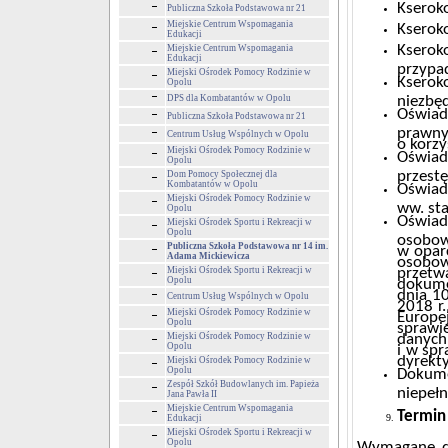
Kserok
Publiczna Szkoła Podstawowa nr 21
Miejskie Centrum Wspomagania
Kserok
Edukacji
Kseroko
Miejskie Centrum Wspomagania
Edukacji
przypa
Miejski Ośrodek Pomocy Rodzinie w
Ksero
Opolu
DPS dla Kombatantów w Opolu
niezbę
Oświad
Publiczna Szkoła Podstawowa nr 21
prawny
Centrum Usług Wspólnych w Opolu
o korzy
Miejski Ośrodek Pomocy Rodzinie w
Oświad
Opolu
przest
Dom Pomocy Społecznej dla
Kombatantów w Opolu
Oświad
Miejski Ośrodek Pomocy Rodzinie w
ww. st
Opolu
Oświad
Miejski Ośrodek Sportu i Rekreacji w
Opolu
osobo
Publiczna Szkoła Podstawowa nr 14 im.
w oparc
Adama Mickiewicza
osobowy
Miejski Ośrodek Sportu i Rekreacji w
przet
Opolu
dokume
dnia 1
Centrum Usług Wspólnych w Opolu
2018 r
Miejski Ośrodek Pomocy Rodzinie w
Europej
Opolu
sprawi
Miejski Ośrodek Pomocy Rodzinie w
danych
Opolu
i w sp
dyrekt
Miejski Ośrodek Pomocy Rodzinie w
Opolu
Dokume
Zespół Szkół Budowlanych im. Papieża
niepeł
Jana Pawła II
Miejskie Centrum Wspomagania
Termin
Edukacji
Miejski Ośrodek Sportu i Rekreacji w
Opolu
Wymagane do