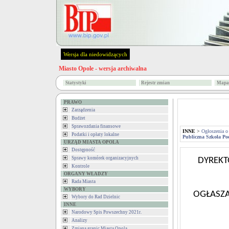
Wersja dla niedowidzących
Miasto Opole - wersja archiwalna
Statystyki
Rejestr zmian
Mapa 
PRAWO
Zarządzenia
Budżet
Sprawozdania finansowe
INNE
>
Ogłoszenia o
Podatki i opłaty lokalne
Publiczna Szkoła Po
URZĄD MIASTA OPOLA
Dostępność
Sprawy komórek organizacyjnych
DYREKT
Kontrole
ORGANY WŁADZY
Rada Miasta
WYBORY
OGŁASZ
Wybory do Rad Dzielnic
INNE
Narodowy Spis Powszechny 2021r.
Analizy
Zmiana granic Miasta Opola