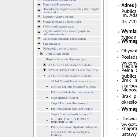
Planowanie Przestrzenne
Adres j
Oświadczenia majątkowe (według stanu majątku
Public
na dany rok)
im. Ad
Rejestry, wykazy i wnioski
45-720
System informacji o środowisku
Efektywność energetyczna
Wymiar
Zapytania ofertowe w ramach projektów
dofinansowanych z UE
tygodn
Gospodarka odpadami komunalnymi
Wymaga
Zgromadzenia
Ogłoszenia o wolnych etatach
Obywat
Urząd Miasta Opola
Posia
Miejskie Jednostki Organizacyjne
wykony
AKTUALNE OGŁOSZENIA 2022r.
średnie
Pełna 
WYNIKI KOŃCOWE NABORÓW 2022r.
publicz
AKTUALNE OGŁOSZENIA 2021r.
Brak s
Żłobek Pomnik Matki Polki w Opolu
skarbo
Miejskie Centrum Świadczeń w Opolu
Niepos
Publiczna Szkoła Podstawowa nr 14
Brak p
Straż Miejska w Opolu
określ
Zespół Placówek Oświatowych
Wymag
Publiczna Szkoła Podstawowa nr 14
Zespół Szkolno-Przedszkolny nr 2
Doświad
MIEJSKI OŚRODEK POMOCY
RODZINIE W OPOLU
wykszt
Publiczne Liceum Ogólnokształcące nr II
Znajom
Miejskie Centrum Wspomagania
ustawy
Edukacji
o rach