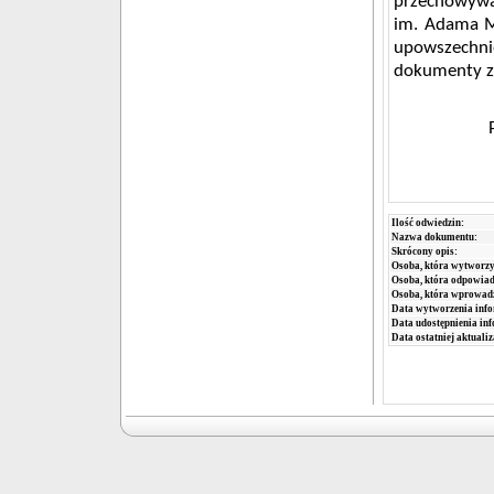
przechowywa
im. Adama M
upowszechni
dokumenty z
Ilość odwiedzin:
Nazwa dokumentu:
Skrócony opis:
Osoba, która wytworzy
Osoba, która odpowiada
Osoba, która wprowad
Data wytworzenia info
Data udostępnienia inf
Data ostatniej aktualiz