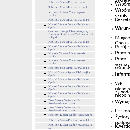
Publiczna Szkoła Podstawowa nr 5
Współp
Publiczna Szkoła Podstawowa nr 5
Współp
Miejskie Centrum Wspomagania
szkoły.
Edukacji
Dekret
Publiczna Szkoła Podstawowa nr 14
Miejski Ośrodek Pomocy Rodzinie w
Opolu
Warunk
Centrum Obsługi Administracyjnej
Placówek Opiekuńczo-Wychowawczych
Miejsc
w Opolu
Publiczna Szkoła Podstawowa nr 15
Opolu- 
Pokój k
Miejski Ośrodek Pomocy Rodzinie w
Opolu
Praca 
Miejskie Centrum Wspomagania
Edukacji
Praca
Miejskie Centrum Wspomagania
Edukacji
wymag
ekrano
Publiczna Szkoła Podstawowa nr 14
Miejski Ośrodek Sportu i Rekreacji w
Inform
Opolu
Miejski Ośrodek Pomocy Rodzinie w
Opolu
We wr
Miejski Ośrodek Pomocy Rodzinie w
niepeł
Opolu
zawod
Miejski Ośrodek Pomocy Rodzinie w
niepeł
Opolu
Dom Pomocy Społecznej dla
Wymag
Kombatantów w Opolu
Dom Pomocy Społecznej dla
List m
Kombatantów w Opolu
Publiczne Liceum Ogólnokształcące nr I
Życior
Publiczna Szkoła Podstawowa nr 14
podpis
Publiczne Liceum Ogólnokształcące nr
Kwestio
IX