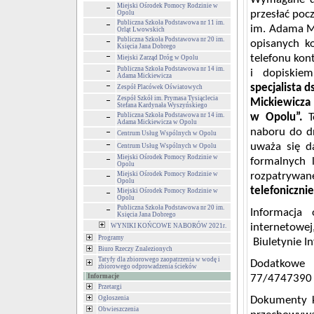
Miejski Ośrodek Pomocy Rodzinie w
przesłać poc
Opolu
Publiczna Szkoła Podstawowa nr 11 im.
im. Adama Mi
Orląt Lwowskich
Publiczna Szkoła Podstawowa nr 20 im.
opisanych k
Księcia Jana Dobrego
telefonu ko
Miejski Zarząd Dróg w Opolu
Publiczna Szkoła Podstawowa nr 14 im.
i dopiski
Adama Mickiewicza
specjalista 
Zespół Placówek Oświatowych
Zespół Szkół im. Prymasa Tysiąclecia
Mickiewicza
Stefana Kardynała Wyszyńskiego
Publiczna Szkoła Podstawowa nr 14 im.
w Opolu”.
Adama Mickiewicza w Opolu
naboru do 
Centrum Usług Wspólnych w Opolu
uważa się d
Centrum Usług Wspólnych w Opolu
Miejski Ośrodek Pomocy Rodzinie w
formalnych 
Opolu
Miejski Ośrodek Pomocy Rodzinie w
rozpatrywa
Opolu
telefoniczni
Miejski Ośrodek Pomocy Rodzinie w
Opolu
Publiczna Szkoła Podstawowa nr 20 im.
Informacja
Księcia Jana Dobrego
internetow
WYNIKI KOŃCOWE NABORÓW 2021r.
Programy
Biuletynie I
Biuro Rzeczy Znalezionych
Tatyfy dla zbiorowego zaopatrzenia w wodę i
Dodatkowe 
zbiorowego odprowadzenia ścieków
Informacje
77/4747390
Przetargi
Ogłoszenia
Dokumenty k
Obwieszczenia