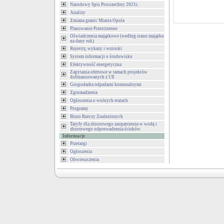
Narodowy Spis Powszechny 2021r.
Analizy
Zmiana granic Miasta Opola
Planowanie Przestrzenne
Oświadczenia majątkowe (według stanu majątku
na dany rok)
Rejestry, wykazy i wnioski
System informacji o środowisku
Efektywność energetyczna
Zapytania ofertowe w ramach projektów
dofinansowanych z UE
Gospodarka odpadami komunalnymi
Zgromadzenia
Ogłoszenia o wolnych etatach
Programy
Biuro Rzeczy Znalezionych
Tatyfy dla zbiorowego zaopatrzenia w wodę i
zbiorowego odprowadzenia ścieków
Informacje
Przetargi
Ogłoszenia
Obwieszczenia