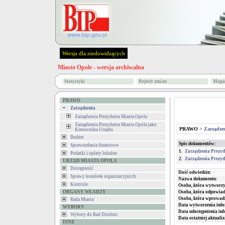
Wersja dla niedowidzących
Miasto Opole - wersja archiwalna
Statystyki
Rejestr zmian
Mapa 
PRAWO
Zarządzenia
Zarządzenia Prezydenta Miasta Opola
Zarządzenia Prezydenta Miasta Opola jako
PRAWO
>
Zarządze
Kierownika Urzędu
Budżet
Spis dokumentów:
Sprawozdania finansowe
1.
Zarządzenia Prezyd
Podatki i opłaty lokalne
2.
Zarządzenia Prezyd
URZĄD MIASTA OPOLA
Dostępność
Ilość odwiedzin:
Sprawy komórek organizacyjnych
Nazwa dokumentu:
Kontrole
Osoba, która wytworzy
ORGANY WŁADZY
Osoba, która odpowiada
Osoba, która wprowad
Rada Miasta
Data wytworzenia info
WYBORY
Data udostępnienia inf
Wybory do Rad Dzielnic
Data ostatniej aktualiz
INNE