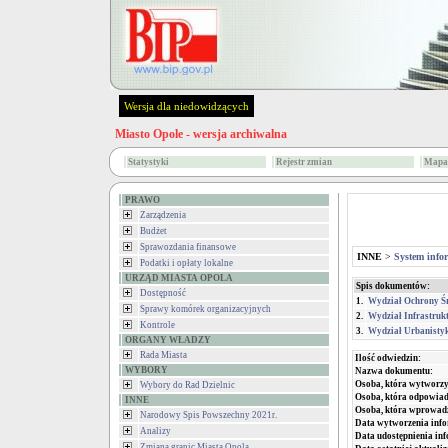
Wersja dla niedowidzących
Miasto Opole - wersja archiwalna
Statystyki
Rejestr zmian
Mapa 
PRAWO
Zarządzenia
Budżet
Sprawozdania finansowe
INNE
>
System info
Podatki i opłaty lokalne
URZĄD MIASTA OPOLA
Spis dokumentów:
Dostępność
1.
Wydział Ochrony Ś
Sprawy komórek organizacyjnych
2.
Wydział Infrastruk
Kontrole
3.
Wydział Urbanistyk
ORGANY WŁADZY
Rada Miasta
Ilość odwiedzin:
WYBORY
Nazwa dokumentu:
Osoba, która wytworzy
Wybory do Rad Dzielnic
Osoba, która odpowiada
INNE
Osoba, która wprowad
Narodowy Spis Powszechny 2021r.
Data wytworzenia info
Analizy
Data udostępnienia inf
Zmiana granic Miasta Opola