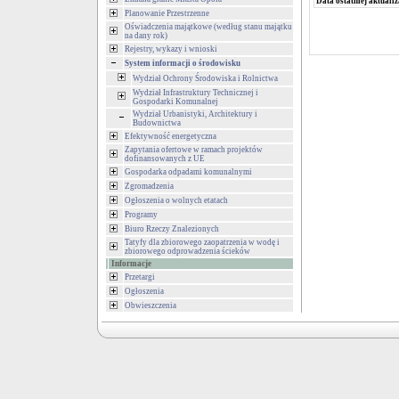
Data ostatniej aktualiz
Planowanie Przestrzenne
Oświadczenia majątkowe (według stanu majątku
na dany rok)
Rejestry, wykazy i wnioski
System informacji o środowisku
Wydział Ochrony Środowiska i Rolnictwa
Wydział Infrastruktury Technicznej i
Gospodarki Komunalnej
Wydział Urbanistyki, Architektury i
Budownictwa
Efektywność energetyczna
Zapytania ofertowe w ramach projektów
dofinansowanych z UE
Gospodarka odpadami komunalnymi
Zgromadzenia
Ogłoszenia o wolnych etatach
Programy
Biuro Rzeczy Znalezionych
Tatyfy dla zbiorowego zaopatrzenia w wodę i
zbiorowego odprowadzenia ścieków
Informacje
Przetargi
Ogłoszenia
Obwieszczenia