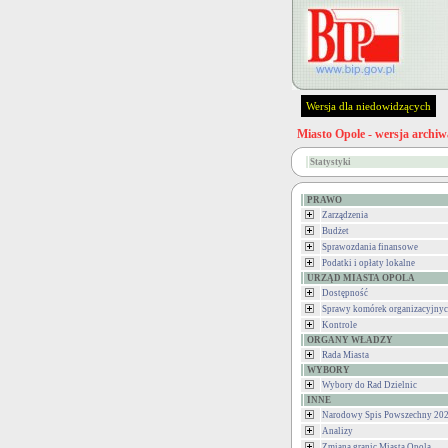
Wersja dla niedowidzących
Miasto Opole - wersja archiw
Statystyki
PRAWO
Zarządzenia
Budżet
Sprawozdania finansowe
Podatki i opłaty lokalne
URZĄD MIASTA OPOLA
Dostępność
Sprawy komórek organizacyjny
Kontrole
ORGANY WŁADZY
Rada Miasta
WYBORY
Wybory do Rad Dzielnic
INNE
Narodowy Spis Powszechny 202
Analizy
Zmiana granic Miasta Opola