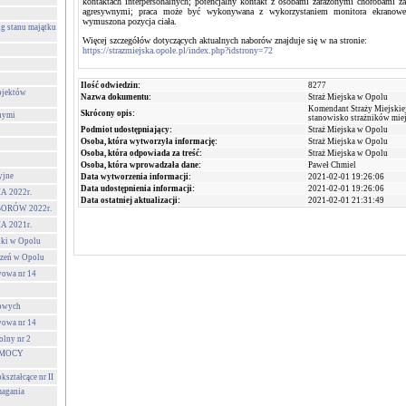
kontaktach interpersonalnych; potencjalny kontakt z osobami zarażonymi chorobami z
agresywnymi; praca może być wykonywana z wykorzystaniem monitora ekranow
wymuszona pozycja ciała.
g stanu majątku
Więcej szczegółów dotyczących aktualnych naborów znajduje się w na stronie:
https://strazmiejska.opole.pl/index.php?idstrony=72
Ilość odwiedzin:
8277
ojektów
Nazwa dokumentu:
Straż Miejska w Opolu
Komendant Straży Miejskie
Skrócony opis:
nymi
stanowisko strażników miej
Podmiot udostępniający:
Straż Miejska w Opolu
Osoba, która wytworzyła informację:
Straż Miejska w Opolu
Osoba, która odpowiada za treść:
Straż Miejska w Opolu
Osoba, która wprowadzała dane:
Paweł Chmiel
yjne
Data wytworzenia informacji:
2021-02-01 19:26:06
Data udostępnienia informacji:
2021-02-01 19:26:06
 2022r.
Data ostatniej aktualizacji:
2021-02-01 21:31:49
ORÓW 2022r.
 2021r.
lki w Opolu
czeń w Opolu
wowa nr 14
towych
wowa nr 14
olny nr 2
OMOCY
ształcące nr II
agania