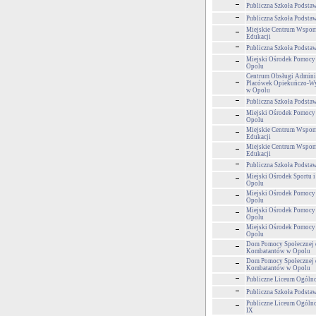
Publiczna Szkoła Podsta
Publiczna Szkoła Podsta
Miejskie Centrum Wspom
Edukacji
Publiczna Szkoła Podsta
Miejski Ośrodek Pomocy
Opolu
Centrum Obsługi Adminis
Placówek Opiekuńczo-
w Opolu
Publiczna Szkoła Podsta
Miejski Ośrodek Pomocy
Opolu
Miejskie Centrum Wspom
Edukacji
Miejskie Centrum Wspom
Edukacji
Publiczna Szkoła Podsta
Miejski Ośrodek Sportu i
Opolu
Miejski Ośrodek Pomocy
Opolu
Miejski Ośrodek Pomocy
Opolu
Miejski Ośrodek Pomocy
Opolu
Dom Pomocy Społecznej 
Kombatantów w Opolu
Dom Pomocy Społecznej 
Kombatantów w Opolu
Publiczne Liceum Ogólnok
Publiczna Szkoła Podsta
Publiczne Liceum Ogólno
IX