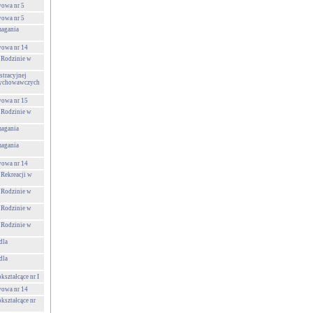
wowa nr 5
wowa nr 5
agania
wowa nr 14
 Rodzinie w
tracyjnej
Wychowawczych
wowa nr 15
 Rodzinie w
agania
agania
wowa nr 14
 Rekreacji w
 Rodzinie w
 Rodzinie w
 Rodzinie w
dla
dla
ształcące nr I
wowa nr 14
kształcące nr