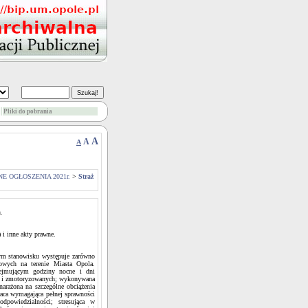
Pliki do pobrania
A
A
A
E OGŁOSZENIA 2021r.
>
Straż
.
 i inne akty prawne.
tym stanowisku występuje zarówno
kowych na terenie Miasta Opola.
ejmującym godziny nocne i dni
ch i zmotoryzowanych; wykonywana
arażona na szczególne obciążenia
raca wymagająca pełnej sprawności
dpowiedzialności; stresująca w