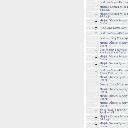
Publiczna Szkoła Podsta
Miejskie Centrum Wspom
Edukacji
Miejskie Centrum Wspom
Edukacji
Miejski Ośrodek Pomocy
Opolu
DPS dla Kombatantów w
Publiczna Szkoła Podsta
Centrum Usług Wspólny
Miejski Ośrodek Pomocy
Opolu
Dom Pomocy Społecznej 
Kombatantów w Opolu
Miejski Ośrodek Pomocy
Opolu
Miejski Ośrodek Sportu i
Opolu
Publiczna Szkoła Podsta
Adama Mickiewicza
Miejski Ośrodek Sportu i
Opolu
Centrum Usług Wspólny
Miejski Ośrodek Pomocy
Opolu
Miejski Ośrodek Pomocy
Opolu
Miejski Ośrodek Pomocy
Opolu
Zespół Szkół Budowlanyc
Jana Pawła II
Miejskie Centrum Wspom
Edukacji
Miejski Ośrodek Sportu i
Opolu