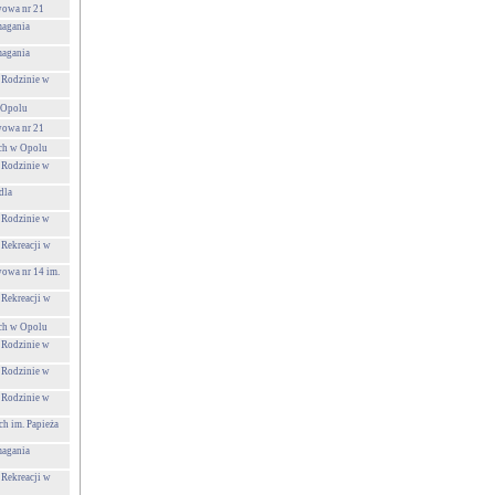
wowa nr 21
agania
agania
 Rodzinie w
 Opolu
wowa nr 21
ch w Opolu
 Rodzinie w
dla
 Rodzinie w
 Rekreacji w
wowa nr 14 im.
 Rekreacji w
ch w Opolu
 Rodzinie w
 Rodzinie w
 Rodzinie w
h im. Papieża
agania
 Rekreacji w