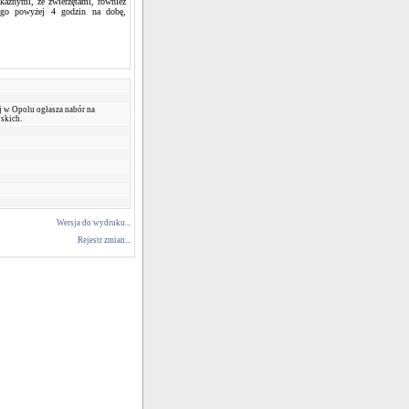
akaźnymi, ze zwierzętami, również
ego powyżej 4 godzin na dobę,
j w Opolu ogłasza nabór na
skich.
Wersja do wydruku...
Rejestr zmian...