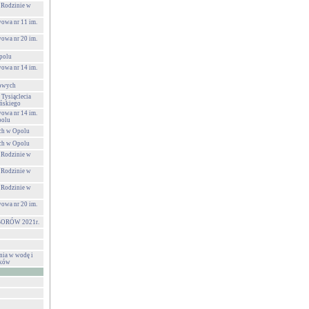
 Rodzinie w
wowa nr 11 im.
wowa nr 20 im.
polu
wowa nr 14 im.
towych
 Tysiąclecia
ńskiego
wowa nr 14 im.
polu
ch w Opolu
ch w Opolu
 Rodzinie w
 Rodzinie w
 Rodzinie w
wowa nr 20 im.
ORÓW 2021r.
nia w wodę i
eków