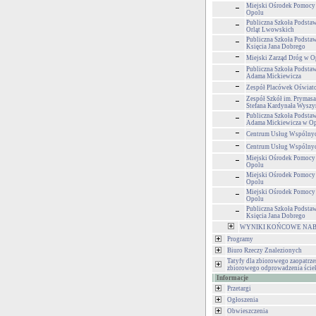
Miejski Ośrodek Pomocy
Opolu
Publiczna Szkoła Podsta
Orląt Lwowskich
Publiczna Szkoła Podsta
Księcia Jana Dobrego
Miejski Zarząd Dróg w O
Publiczna Szkoła Podsta
Adama Mickiewicza
Zespół Placówek Oświa
Zespół Szkół im. Prymasa
Stefana Kardynała Wyszy
Publiczna Szkoła Podsta
Adama Mickiewicza w O
Centrum Usług Wspólny
Centrum Usług Wspólny
Miejski Ośrodek Pomocy
Opolu
Miejski Ośrodek Pomocy
Opolu
Miejski Ośrodek Pomocy
Opolu
Publiczna Szkoła Podsta
Księcia Jana Dobrego
WYNIKI KOŃCOWE NAB
Programy
Biuro Rzeczy Znalezionych
Tatyfy dla zbiorowego zaopatrze
zbiorowego odprowadzenia ści
Informacje
Przetargi
Ogłoszenia
Obwieszczenia