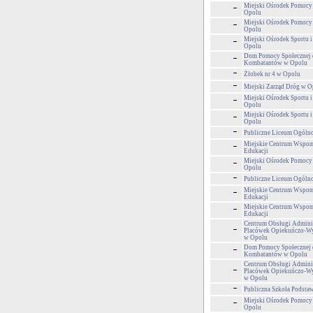
Miejski Ośrodek Pomocy
Opolu
Miejski Ośrodek Pomocy
Opolu
Miejski Ośrodek Sportu i
Opolu
Dom Pomocy Społecznej 
Kombatantów w Opolu
Żłobek nr 4 w Opolu
Miejski Zarząd Dróg w O
Miejski Ośrodek Sportu i
Opolu
Miejski Ośrodek Sportu i
Opolu
Publiczne Liceum Ogólnok
Miejskie Centrum Wspom
Edukacji
Miejski Ośrodek Pomocy
Opolu
Publiczne Liceum Ogólnok
Miejskie Centrum Wspom
Edukacji
Miejskie Centrum Wspom
Edukacji
Centrum Obsługi Adminis
Placówek Opiekuńczo-
w Opolu
Dom Pomocy Społecznej 
Kombatantów w Opolu
Centrum Obsługi Adminis
Placówek Opiekuńczo-
w Opolu
Publiczna Szkoła Podsta
Miejski Ośrodek Pomocy
Opolu