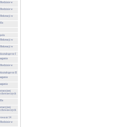
 Rodzinie w
 Rodzinie w
 Rekreacji w
dla
polu
 Rekreacji w
 Rekreacji w
ształcące nr I
agania
 Rodzinie w
ształcące nr II
agania
agania
tracyjnej
Wychowawczych
dla
tracyjnej
Wychowawczych
wowa nr 14
 Rodzinie w