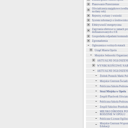
Planowanie Przestrzenne
Oświadczenia majątkowe (wedłu
na dany rok)
Rejestry, wykazy i wnioski
System informacji o środowisku
Efektywność energetyczna
Zapytania ofertowe w ramach pr
dofinansowanych z UE
Gospodarka odpadami komunal
Zgromadzenia
Ogłoszenia o wolnych etatach
Urząd Miasta Opola
Miejskie Jednostki Organizac
AKTUALNE OGŁOSZENIA
WYNIKI KOŃCOWE NAB
AKTUALNE OGŁOSZENIA
Żłobek Pomnik Matki Po
Miejskie Centrum Świad
Publiczna Szkoła Podsta
Straż Miejska w Opolu
Zespół Placówek Oświa
Publiczna Szkoła Podsta
Zespół Szkolno-Przedszk
MIEJSKI OŚRODEK P
RODZINIE W OPOLU
Publiczne Liceum Ogólnok
Miejskie Centrum Wspom
Edukacji