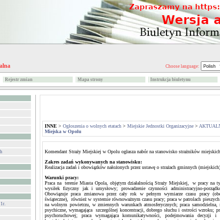
alna
Choose language:
Rejestr zmian
Mapa strony
Instrukcja biuletynu
INNE
>
Ogłoszenia o wolnych etatach
>
Miejskie Jednostki Organizacyjne
>
AKTUALN
Miejska w Opolu
Komendant Straży Miejskiej w Opolu ogłasza nabór na stanowisko strażników miejskich
ch
Zakres zadań wykonywanych na stanowisku:
Realizacja zadań i obowiązków nałożonych przez ustawę o strażach gminnych (miejskich)
Warunki pracy:
Praca na terenie Miasta Opola, objętym działalnością Straży Miejskiej, w pracy na 
wysiłek fizyczny jak i umysłowy; prowadzenie czynności administracyjno-porząd
Obowiązuje praca zmianowa przez cały rok w pełnym wymiarze czasu pracy (ob
świąteczne), również w systemie równoważnym czasu pracy; praca w patrolach pieszy
1r.
na wolnym powietrzu, w zmiennych warunkach atmosferycznych; praca samodzielna, n
psychiczne, wymagająca szczególnej koncentracji, dobrego słuchu i ostrości wzroku; p
psychoruchowej; praca wymagająca komunikatywności, podejmowania decyzji i o