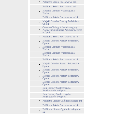
Publiczna Szkoła Podstawowa nr 5
Publiczna Szkoła Podstawowa nr 5
Miejskie Centrum Wspomagania
Edukacji
Publiczna Szkoła Podstawowa nr 14
Miejski Ośrodek Pomocy Rodzinie w
Opolu
Centrum Obsługi Administracyjnej
Placówek Opiekuńczo-Wychowawczych
w Opolu
Publiczna Szkoła Podstawowa nr 15
Miejski Ośrodek Pomocy Rodzinie w
Opolu
Miejskie Centrum Wspomagania
Edukacji
Miejskie Centrum Wspomagania
Edukacji
Publiczna Szkoła Podstawowa nr 14
Miejski Ośrodek Sportu i Rekreacji w
Opolu
Miejski Ośrodek Pomocy Rodzinie w
Opolu
Miejski Ośrodek Pomocy Rodzinie w
Opolu
Miejski Ośrodek Pomocy Rodzinie w
Opolu
Dom Pomocy Społecznej dla
Kombatantów w Opolu
Dom Pomocy Społecznej dla
Kombatantów w Opolu
Publiczne Liceum Ogólnokształcące nr I
Publiczna Szkoła Podstawowa nr 14
Publiczne Liceum Ogólnokształcące nr
IX