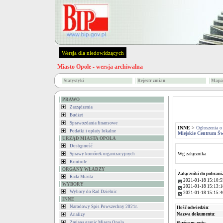
Wersja dla niedowidzących
Miasto Opole - wersja archiwalna
Statystyki
Rejestr zmian
Mapa 
PRAWO
Zarządzenia
Budżet
Sprawozdania finansowe
INNE
>
Ogłoszenia o
Podatki i opłaty lokalne
Miejskie Centrum Ś
URZĄD MIASTA OPOLA
Dostępność
Wg załącznika
Sprawy komórek organizacyjnych
Kontrole
ORGANY WŁADZY
Załączniki do pobrani
Rada Miasta
2021-01-18 15:10:5
WYBORY
2021-01-18 15:13:1
Wybory do Rad Dzielnic
2021-01-18 15:15:4
INNE
Narodowy Spis Powszechny 2021r.
Ilość odwiedzin:
Nazwa dokumentu:
Analizy
Zmiana granic Miasta Opola