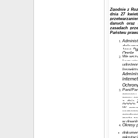
Zgodnie z Roz
dnia 27 kwie
przetwarzanie
danych oraz 
zasadach prz
Państwu praw
Adminis
dokumen
Jana Pa
Opole.
We wszy
korzysta
udostęp
Inspek
Admi
interne
Ochrony
Pani/Pa
procesu
pracy or
z dnia 
RODO).
W przyp
wymagań
przetwar
może zos
w dowol
Okresy 
dokumen
rekrutac