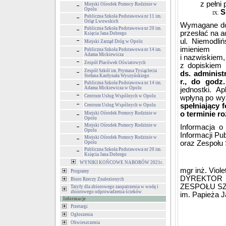
z pełni
Miejski Ośrodek Pomocy Rodzinie w
Opolu
S
Publiczna Szkoła Podstawowa nr 11 im.
Orląt Lwowskich
Wymagane dok
Publiczna Szkoła Podstawowa nr 20 im.
przesłać na a
Księcia Jana Dobrego
ul. Niemodli
Miejski Zarząd Dróg w Opolu
imieniem
Publiczna Szkoła Podstawowa nr 14 im.
Adama Mickiewicza
i nazwiskiem
Zespół Placówek Oświatowych
z dopiskiem
Zespół Szkół im. Prymasa Tysiąclecia
ds. adminis
Stefana Kardynała Wyszyńskiego
r.,
do godz.
Publiczna Szkoła Podstawowa nr 14 im.
Adama Mickiewicza w Opolu
jednostki. A
Centrum Usług Wspólnych w Opolu
wpłyną po wy
spełniający 
Centrum Usług Wspólnych w Opolu
o terminie r
Miejski Ośrodek Pomocy Rodzinie w
Opolu
Miejski Ośrodek Pomocy Rodzinie w
Informacja o
Opolu
Informacji Pu
Miejski Ośrodek Pomocy Rodzinie w
oraz Zespołu 
Opolu
Publiczna Szkoła Podstawowa nr 20 im.
Księcia Jana Dobrego
WYNIKI KOŃCOWE NABORÓW 2021r.
mgr inż. Viol
Programy
DYREKTOR
Biuro Rzeczy Znalezionych
ZESPOŁU S
Tatyfy dla zbiorowego zaopatrzenia w wodę i
zbiorowego odprowadzenia ścieków
im. Papieża J
Informacje
Przetargi
Ogłoszenia
Obwieszczenia