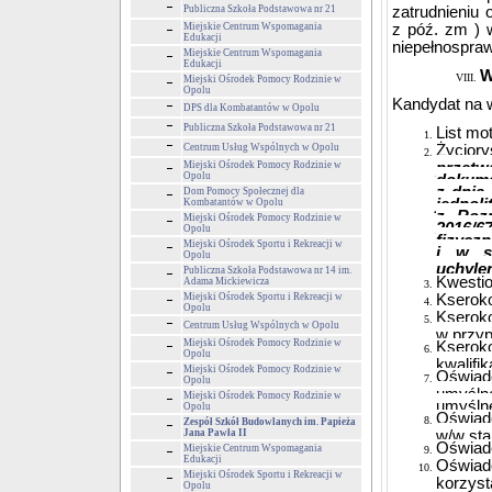
Publiczna Szkoła Podstawowa nr 21
zatrudnieniu 
Miejskie Centrum Wspomagania
z póź. zm ) 
Edukacji
niepełnospra
Miejskie Centrum Wspomagania
Edukacji
W
Miejski Ośrodek Pomocy Rodzinie w
Opolu
Kandydat na w
DPS dla Kombatantów w Opolu
Publiczna Szkoła Podstawowa nr 21
List mo
Centrum Usług Wspólnych w Opolu
Życiory
Miejski Ośrodek Pomocy Rodzinie w
przet
Opolu
dokumen
z dnia
Dom Pomocy Społecznej dla
jednoli
Kombatantów w Opolu
z Rozp
Miejski Ośrodek Pomocy Rodzinie w
2016/6
Opolu
fizycz
Miejski Ośrodek Sportu i Rekreacji w
i w s
Opolu
uchyle
Publiczna Szkoła Podstawowa nr 14 im.
K
westio
Adama Mickiewicza
Miejski Ośrodek Sportu i Rekreacji w
Kseroko
Opolu
Kseroko
Centrum Usług Wspólnych w Opolu
w przyp
Miejski Ośrodek Pomocy Rodzinie w
Kserok
Opolu
kwalifi
Miejski Ośrodek Pomocy Rodzinie w
Oświad
Opolu
umyśln
Miejski Ośrodek Pomocy Rodzinie w
umyśln
Opolu
Oświad
Zespół Szkół Budowlanych im. Papieża
Jana Pawła II
w/w sta
Oświadc
Miejskie Centrum Wspomagania
Edukacji
Oświad
Miejski Ośrodek Sportu i Rekreacji w
korzyst
Opolu