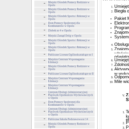
Miejski Ośrodek Pomocy Rodzinie w
Opolu
Umiejęt
Miejski Ośrodek Pomocy Rodzinie w
Biegła
Opolu
Miejski Ośrodek Sportu i Rekreacji w
Pakiet 
Opolu
Elektro
Dom Pomocy Społecznej dla
Kombatantów w Opolu
Program
Żłobek nr 4 w Opolu
Znajomo
Miejski Zarząd Dróg w Opolu
System
Miejski Ośrodek Sportu i Rekreacji w
Opolu
Obsługa
Miejski Ośrodek Sportu i Rekreacji w
Znajom
Opolu
właści
Publiczne Liceum Ogólnokształcące nr I
oświat
Umiejęt
Miejskie Centrum Wspomagania
Edukacji
Zdolnoś
Miejski Ośrodek Pomocy Rodzinie w
Aktywno
Opolu
w wykon
Publiczne Liceum Ogólnokształcące nr II
Odporno
Miejskie Centrum Wspomagania
Mile wi
Edukacji
Miejskie Centrum Wspomagania
Edukacji
Centrum Obsługi Administracyjnej
Placówek Opiekuńczo-Wychowawczych
w Opolu
S
Dom Pomocy Społecznej dla
Kombatantów w Opolu
Centrum Obsługi Administracyjnej
T
Placówek Opiekuńczo-Wychowawczych
w Opolu
k
e
Publiczna Szkoła Podstawowa nr 14
P
Miejski Ośrodek Pomocy Rodzinie w
P
Opolu