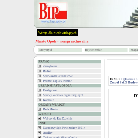
Wersja dla niedowidzących
Miasto Opole - wersja archiwalna
Statystyki
Rejestr zmian
Mapa 
PRAWO
Zarządzenia
Budżet
Sprawozdania finansowe
INNE
>
Ogłoszenia o
Podatki i opłaty lokalne
Zespół Szkół Budowl
URZĄD MIASTA OPOLA
Dostępność
D
Sprawy komórek organizacyjnych
Kontrole
ORGANY WŁADZY
Rada Miasta
WYBORY
Wybory do Rad Dzielnic
INNE
Narodowy Spis Powszechny 2021r.
Analizy
Zmiana granic Miasta Opola