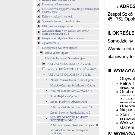
Planowanie Przestrzenne
ADRES
Oświadczenia majątkowe (według stanu majątku
na dany rok)
Zespół Szkół
Rejestry, wykazy i wnioski
45– 761 Opole
System informacji o środowisku
Efektywność energetyczna
Zapytania ofertowe w ramach projektów
II. OKREŚL
dofinansowanych z UE
Gospodarka odpadami komunalnymi
Samodzielny 
Zgromadzenia
Ogłoszenia o wolnych etatach
Wymiar etatu 
Urząd Miasta Opola
planowany ter
Miejskie Jednostki Organizacyjne
AKTUALNE OGŁOSZENIA 2022r.
WYNIKI KOŃCOWE NABORÓW 2022r.
III. WYMAG
AKTUALNE OGŁOSZENIA 2021r.
Obywate
Żłobek Pomnik Matki Polki w Opolu
Pełna z
Miejskie Centrum Świadczeń w Opolu
praw pu
Osoba 
Publiczna Szkoła Podstawowa nr 14
przeci
Straż Miejska w Opolu
działal
Zespół Placówek Oświatowych
przeci
skarbo
Publiczna Szkoła Podstawowa nr 14
Nieposz
Zespół Szkolno-Przedszkolny nr 2
Stan 
MIEJSKI OŚRODEK POMOCY
stanowi
RODZINIE W OPOLU
Wykszta
Publiczne Liceum Ogólnokształcące nr II
stażem 
Miejskie Centrum Wspomagania
IV. WYMAG
Edukacji