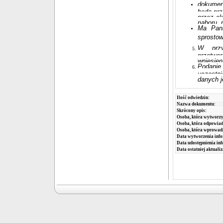
dokument
będą pr
przez o
naboru, 
Ma Pani
sprostow
W przy
przetwa
wniesie
Podanie
uczestn
danych j
Ilość odwiedzin:
Nazwa dokumentu:
Skrócony opis:
Osoba, która wytworzy
Osoba, która odpowiada
Osoba, która wprowad
Data wytworzenia info
Data udostępnienia inf
Data ostatniej aktualiz