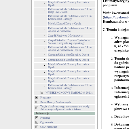
List motywacyjny
Miejski Ośrodek Pomocy Rodzinie w
podpisem.
Opolu
Publiczna Szkoła Podstawowa nr 11 im.
Orląt Lwowskich
Wzór kwestionariu
Publiczna Szkoła Podstawowa nr 20 im.
(
https://dpskomba
Księcia Jana Dobrego
Kombatantów w 
Miejski Zarząd Dróg w Opolu
Publiczna Szkoła Podstawowa nr 14 im.
7. Termin i miej
Adama Mickiewicza
Zespół Placówek Oświatowych
Wymagane 
Zespół Szkół im. Prymasa Tysiąclecia
adres pla
Stefana Kardynała Wyszyńskiego
6, 45 -75
Publiczna Szkoła Podstawowa nr 14 im.
urzędnicz
Adama Mickiewicza w Opolu
Centrum Usług Wspólnych w Opolu
Termin sk
Centrum Usług Wspólnych w Opolu
do godzin
Miejski Ośrodek Pomocy Rodzinie w
badane po
Opolu
wymagań f
Miejski Ośrodek Pomocy Rodzinie w
Opolu
rozpatryw
Miejski Ośrodek Pomocy Rodzinie w
poinformo
Opolu
Publiczna Szkoła Podstawowa nr 20 im.
Informacj
Księcia Jana Dobrego
Informacj
WYNIKI KOŃCOWE NABORÓW 2021r.
ogłoszeń
Programy
Biuro Rzeczy Znalezionych
Wybrany k
Tatyfy dla zbiorowego zaopatrzenia w wodę i
pierwsza 
zbiorowego odprowadzenia ścieków
Informacje
Dodatkow
Przetargi
Ogłoszenia
Dokumenty
Obwieszczenia
przez okr