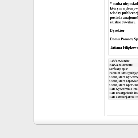
*
osoba nieposiad
którym wykonywa
władzy publicznej
posiada znajomoś
służbie cywilnej.
Dyrektor
Domu Pomocy Spo
Tatiana Filipkow
Ilość odwiedzin:
Nazwa dokumentu:
Skrócony opis:
Podmiot udostępniając
Osoba, która wytworzy
Osoba, która odpowiada
Osoba, która wprowad
Data wytworzenia info
Data udostępnienia inf
Data ostatniej aktualiz