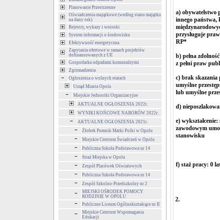
Planowanie Przestrzenne
a) obywatelstwo p
Oświadczenia majątkowe (według stanu majątku
innego państwa,
na dany rok)
międzynarodowyc
Rejestry, wykazy i wnioski
przysługuje praw
System informacji o środowisku
RP
*
Efektywność energetyczna
Zapytania ofertowe w ramach projektów
dofinansowanych z UE
b) pełna zdolnoś
Gospodarka odpadami komunalnymi
z pełni praw pub
Zgromadzenia
c) brak skazani
Ogłoszenia o wolnych etatach
umyślne przestęp
Urząd Miasta Opola
lub umyślne prz
Miejskie Jednostki Organizacyjne
AKTUALNE OGŁOSZENIA 2022r.
d) nieposzlakowa
WYNIKI KOŃCOWE NABORÓW 2022r.
e) wykształcenie:
AKTUALNE OGŁOSZENIA 2021r.
zawodowym umożl
Żłobek Pomnik Matki Polki w Opolu
stanowisku
Miejskie Centrum Świadczeń w Opolu
Publiczna Szkoła Podstawowa nr 14
Straż Miejska w Opolu
f) staż pracy: 0 la
Zespół Placówek Oświatowych
Publiczna Szkoła Podstawowa nr 14
Zespół Szkolno-Przedszkolny nr 2
MIEJSKI OŚRODEK POMOCY
RODZINIE W OPOLU
2.
Publiczne Liceum Ogólnokształcące nr II
Miejskie Centrum Wspomagania
Edukacji