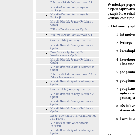
Publiczna Szkoła Podstawowa nr 21
W miesiącu poprz
Miejskie Centrum Wspomagania
niepełnosprawny
Edukacji
przepisów o rehab
Miejskie Centrum Wspomagania
wyniósł co najmn
Edukacji
Miejski Ośrodek Pomocy Rodzinie w
Opolu
6. Dokumenty apl
DPS dla Kombatantów w Opolu
list moty
Publiczna Szkoła Podstawowa nr 21
Centrum Usług Wspólnych w Opolu
życiorys 
Miejski Ośrodek Pomocy Rodzinie w
Opolu
kserokopi
Dom Pomocy Społecznej dla
Kombatantów w Opolu
kserokopi
Miejski Ośrodek Pomocy Rodzinie w
Opolu
ukończony
Miejski Ośrodek Sportu i Rekreacji w
Opolu
podpisane
Publiczna Szkoła Podstawowa nr 14 im.
Adama Mickiewicza
podpisana
Miejski Ośrodek Sportu i Rekreacji w
Opolu
podpisane
Centrum Usług Wspólnych w Opolu
sądu za u
Miejski Ośrodek Pomocy Rodzinie w
Opolu
przestęps
Miejski Ośrodek Pomocy Rodzinie w
Opolu
oświadcze
Miejski Ośrodek Pomocy Rodzinie w
stanowisk
Opolu
Zespół Szkół Budowlanych im. Papieża
kwestiona
Jana Pawła II
Miejskie Centrum Wspomagania
Edukacji
Miejski Ośrodek Sportu i Rekreacji w
Opolu