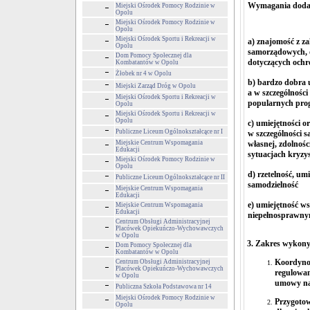
Wymagania doda
Miejski Ośrodek Pomocy Rodzinie w
Opolu
Miejski Ośrodek Pomocy Rodzinie w
Opolu
Miejski Ośrodek Sportu i Rekreacji w
a) znajomość z z
Opolu
samorządowych, o
Dom Pomocy Społecznej dla
dotyczących och
Kombatantów w Opolu
Żłobek nr 4 w Opolu
b) bardzo dobra 
Miejski Zarząd Dróg w Opolu
a w szczególnośc
Miejski Ośrodek Sportu i Rekreacji w
popularnych pro
Opolu
Miejski Ośrodek Sportu i Rekreacji w
Opolu
c) umiejętności o
Publiczne Liceum Ogólnokształcące nr I
w szczególności s
Miejskie Centrum Wspomagania
własnej, zdolnośc
Edukacji
sytuacjach kryzy
Miejski Ośrodek Pomocy Rodzinie w
Opolu
d) rzetelność, um
Publiczne Liceum Ogólnokształcące nr II
samodzielność
Miejskie Centrum Wspomagania
Edukacji
e) umiejętność w
Miejskie Centrum Wspomagania
Edukacji
niepełnosprawny
Centrum Obsługi Administracyjnej
Placówek Opiekuńczo-Wychowawczych
w Opolu
3. Zakres wykon
Dom Pomocy Społecznej dla
Kombatantów w Opolu
Koordynow
Centrum Obsługi Administracyjnej
Placówek Opiekuńczo-Wychowawczych
regulowan
w Opolu
umowy na
Publiczna Szkoła Podstawowa nr 14
Miejski Ośrodek Pomocy Rodzinie w
Przygoto
Opolu