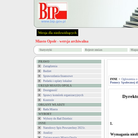
Wersja dla niedowidzących
Miasto Opole - wersja archiwalna
Statystyki
Rejestr zmian
Mapa 
PRAWO
Zarządzenia
Budżet
Sprawozdania finansowe
INNE
>
Ogłoszenia o
Podatki i opłaty lokalne
Pomocy Społecznej 
URZĄD MIASTA OPOLA
Dostępność
Sprawy komórek organizacyjnych
Dyrekt
Kontrole
ORGANY WŁADZY
Rada Miasta
WYBORY
Wybory do Rad Dzielnic
1.
INNE
Narodowy Spis Powszechny 2021r.
Analizy
Wymagania niez
Zmiana granic Miasta Opola