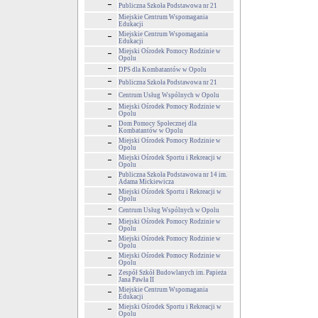
Publiczna Szkoła Podstawowa nr 21
Miejskie Centrum Wspomagania
Edukacji
Miejskie Centrum Wspomagania
Edukacji
Miejski Ośrodek Pomocy Rodzinie w
Opolu
DPS dla Kombatantów w Opolu
Publiczna Szkoła Podstawowa nr 21
Centrum Usług Wspólnych w Opolu
Miejski Ośrodek Pomocy Rodzinie w
Opolu
Dom Pomocy Społecznej dla
Kombatantów w Opolu
Miejski Ośrodek Pomocy Rodzinie w
Opolu
Miejski Ośrodek Sportu i Rekreacji w
Opolu
Publiczna Szkoła Podstawowa nr 14 im.
Adama Mickiewicza
Miejski Ośrodek Sportu i Rekreacji w
Opolu
Centrum Usług Wspólnych w Opolu
Miejski Ośrodek Pomocy Rodzinie w
Opolu
Miejski Ośrodek Pomocy Rodzinie w
Opolu
Miejski Ośrodek Pomocy Rodzinie w
Opolu
Zespół Szkół Budowlanych im. Papieża
Jana Pawła II
Miejskie Centrum Wspomagania
Edukacji
Miejski Ośrodek Sportu i Rekreacji w
Opolu