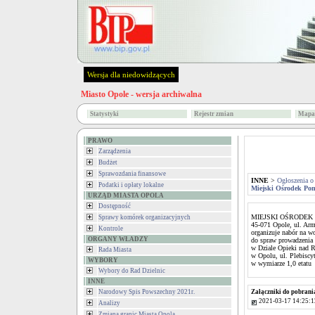
Wersja dla niedowidzących
Miasto Opole - wersja archiwalna
Statystyki
Rejestr zmian
Mapa 
PRAWO
Zarządzenia
Budżet
Sprawozdania finansowe
INNE
>
Ogłoszenia o
Podatki i opłaty lokalne
Miejski Ośrodek Po
URZĄD MIASTA OPOLA
Dostępność
MIEJSKI OŚRODEK
Sprawy komórek organizacyjnych
45-071 Opole, ul. Arm
Kontrole
organizuje nabór na w
ORGANY WŁADZY
do spraw prowadzenia
w Dziale Opieki nad R
Rada Miasta
w Opolu, ul. Plebiscy
WYBORY
w wymiarze 1,0 etatu
Wybory do Rad Dzielnic
INNE
Narodowy Spis Powszechny 2021r.
Załączniki do pobrani
2021-03-17 14:25:1
Analizy
Zmiana granic Miasta Opola