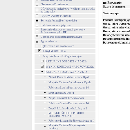
Ilość odwiedzin:
Planowanie Przestrzenne
Nazwa dokumentu:
Oświadczenia majątkowe (według stanu majątku
na dany rok)
Skrócony opis:
Rejestry, wykazy i wnioski
Podmiot udostępniając
System informacji o środowisku
Osoba, która wytworzy
Efektywność energetyczna
Osoba, która odpowiada
Zapytania ofertowe w ramach projektów
Osoba, która wprowad
dofinansowanych z UE
Data wytworzenia info
Gospodarka odpadami komunalnymi
Data udostępnienia inf
Zgromadzenia
Data ostatniej aktualiz
Ogłoszenia o wolnych etatach
Urząd Miasta Opola
Miejskie Jednostki Organizacyjne
AKTUALNE OGŁOSZENIA 2022r.
WYNIKI KOŃCOWE NABORÓW 2022r.
AKTUALNE OGŁOSZENIA 2021r.
Żłobek Pomnik Matki Polki w Opolu
Miejskie Centrum Świadczeń w Opolu
Publiczna Szkoła Podstawowa nr 14
Straż Miejska w Opolu
Zespół Placówek Oświatowych
Publiczna Szkoła Podstawowa nr 14
Zespół Szkolno-Przedszkolny nr 2
MIEJSKI OŚRODEK POMOCY
RODZINIE W OPOLU
Publiczne Liceum Ogólnokształcące nr II
Miejskie Centrum Wspomagania
Edukacji