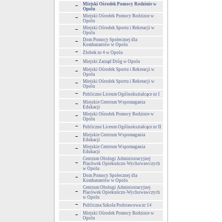
Miejski Ośrodek Pomocy Rodzinie w
Opolu
Miejski Ośrodek Pomocy Rodzinie w
Opolu
Miejski Ośrodek Sportu i Rekreacji w
Opolu
Dom Pomocy Społecznej dla
Kombatantów w Opolu
Żłobek nr 4 w Opolu
Miejski Zarząd Dróg w Opolu
Miejski Ośrodek Sportu i Rekreacji w
Opolu
Miejski Ośrodek Sportu i Rekreacji w
Opolu
Publiczne Liceum Ogólnokształcące nr I
Miejskie Centrum Wspomagania
Edukacji
Miejski Ośrodek Pomocy Rodzinie w
Opolu
Publiczne Liceum Ogólnokształcące nr II
Miejskie Centrum Wspomagania
Edukacji
Miejskie Centrum Wspomagania
Edukacji
Centrum Obsługi Administracyjnej
Placówek Opiekuńczo-Wychowawczych
w Opolu
Dom Pomocy Społecznej dla
Kombatantów w Opolu
Centrum Obsługi Administracyjnej
Placówek Opiekuńczo-Wychowawczych
w Opolu
Publiczna Szkoła Podstawowa nr 14
Miejski Ośrodek Pomocy Rodzinie w
Opolu