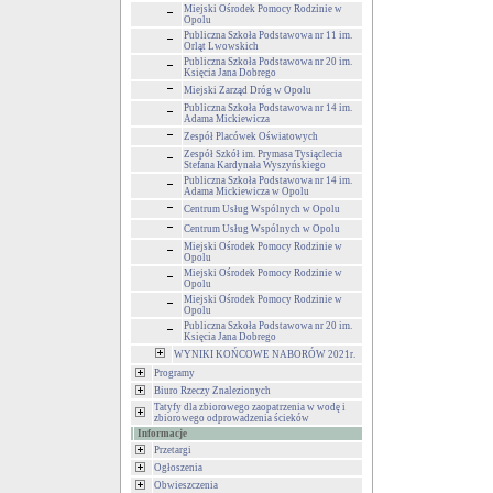
Miejski Ośrodek Pomocy Rodzinie w
Opolu
Publiczna Szkoła Podstawowa nr 11 im.
Orląt Lwowskich
Publiczna Szkoła Podstawowa nr 20 im.
Księcia Jana Dobrego
Miejski Zarząd Dróg w Opolu
Publiczna Szkoła Podstawowa nr 14 im.
Adama Mickiewicza
Zespół Placówek Oświatowych
Zespół Szkół im. Prymasa Tysiąclecia
Stefana Kardynała Wyszyńskiego
Publiczna Szkoła Podstawowa nr 14 im.
Adama Mickiewicza w Opolu
Centrum Usług Wspólnych w Opolu
Centrum Usług Wspólnych w Opolu
Miejski Ośrodek Pomocy Rodzinie w
Opolu
Miejski Ośrodek Pomocy Rodzinie w
Opolu
Miejski Ośrodek Pomocy Rodzinie w
Opolu
Publiczna Szkoła Podstawowa nr 20 im.
Księcia Jana Dobrego
WYNIKI KOŃCOWE NABORÓW 2021r.
Programy
Biuro Rzeczy Znalezionych
Tatyfy dla zbiorowego zaopatrzenia w wodę i
zbiorowego odprowadzenia ścieków
Informacje
Przetargi
Ogłoszenia
Obwieszczenia