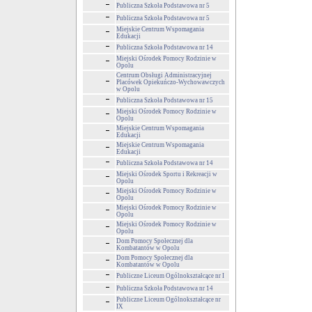
Publiczna Szkoła Podstawowa nr 5
Publiczna Szkoła Podstawowa nr 5
Miejskie Centrum Wspomagania
Edukacji
Publiczna Szkoła Podstawowa nr 14
Miejski Ośrodek Pomocy Rodzinie w
Opolu
Centrum Obsługi Administracyjnej
Placówek Opiekuńczo-Wychowawczych
w Opolu
Publiczna Szkoła Podstawowa nr 15
Miejski Ośrodek Pomocy Rodzinie w
Opolu
Miejskie Centrum Wspomagania
Edukacji
Miejskie Centrum Wspomagania
Edukacji
Publiczna Szkoła Podstawowa nr 14
Miejski Ośrodek Sportu i Rekreacji w
Opolu
Miejski Ośrodek Pomocy Rodzinie w
Opolu
Miejski Ośrodek Pomocy Rodzinie w
Opolu
Miejski Ośrodek Pomocy Rodzinie w
Opolu
Dom Pomocy Społecznej dla
Kombatantów w Opolu
Dom Pomocy Społecznej dla
Kombatantów w Opolu
Publiczne Liceum Ogólnokształcące nr I
Publiczna Szkoła Podstawowa nr 14
Publiczne Liceum Ogólnokształcące nr
IX