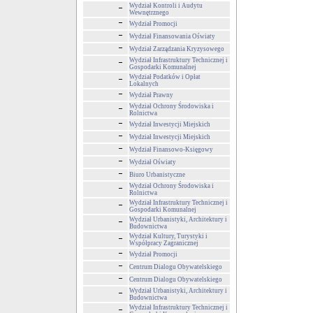
Wydział Kontroli i Audytu
Wewnętrznego
Wydział Promocji
Wydział Finansowania Oświaty
Wydział Zarządzania Kryzysowego
Wydział Infrastruktury Technicznej i
Gospodarki Komunalnej
Wydział Podatków i Opłat
Lokalnych
Wydział Prawny
Wydział Ochrony Środowiska i
Rolnictwa
Wydział Inwestycji Miejskich
Wydział Inwestycji Miejskich
Wydział Finansowo-Księgowy
Wydział Oświaty
Biuro Urbanistyczne
Wydział Ochrony Środowiska i
Rolnictwa
Wydział Infrastruktury Technicznej i
Gospodarki Komunalnej
Wydział Urbanistyki, Architektury i
Budownictwa
Wydział Kultury, Turystyki i
Współpracy Zagranicznej
Wydział Promocji
Centrum Dialogu Obywatelskiego
Centrum Dialogu Obywatelskiego
Wydział Urbanistyki, Architektury i
Budownictwa
Wydział Infrastruktury Technicznej i