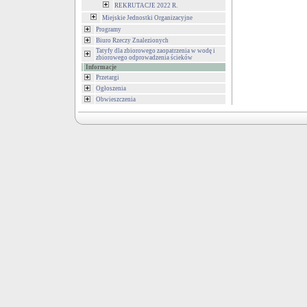
REKRUTACJE 2022 R.
Miejskie Jednostki Organizacyjne
Programy
Biuro Rzeczy Znalezionych
Tatyfy dla zbiorowego zaopatrzenia w wodę i
zbiorowego odprowadzenia ścieków
Informacje
Przetargi
Ogłoszenia
Obwieszczenia