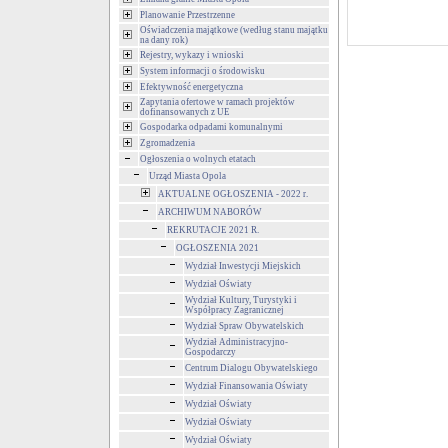
Planowanie Przestrzenne
Oświadczenia majątkowe (według stanu majątku
na dany rok)
Rejestry, wykazy i wnioski
System informacji o środowisku
Efektywność energetyczna
Zapytania ofertowe w ramach projektów
dofinansowanych z UE
Gospodarka odpadami komunalnymi
Zgromadzenia
Ogłoszenia o wolnych etatach
Urząd Miasta Opola
AKTUALNE OGŁOSZENIA - 2022 r.
ARCHIWUM NABORÓW
REKRUTACJE 2021 R.
OGŁOSZENIA 2021
Wydział Inwestycji Miejskich
Wydział Oświaty
Wydział Kultury, Turystyki i
Współpracy Zagranicznej
Wydział Spraw Obywatelskich
Wydział Administracyjno-
Gospodarczy
Centrum Dialogu Obywatelskiego
Wydział Finansowania Oświaty
Wydział Oświaty
Wydział Oświaty
Wydział Oświaty