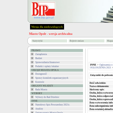
Wersja dla niedowidzących
Miasto Opole - wersja archiwalna
Statystyki
Rejestr zmian
Mapa 
PRAWO
Zarządzenia
Budżet
Sprawozdania finansowe
INNE
>
Ogłoszenia o
Podatki i opłaty lokalne
OGŁOSZENIA 2021
URZĄD MIASTA OPOLA
Dostępność
Załączniki do pobrani
Sprawy komórek organizacyjnych
Kontrole
Ilość odwiedzin:
ORGANY WŁADZY
Nazwa dokumentu:
Skrócony opis:
Rada Miasta
Osoba, która wytworzy
WYBORY
Osoba, która odpowiada
Wybory do Rad Dzielnic
Osoba, która wprowad
INNE
Data wytworzenia info
Narodowy Spis Powszechny 2021r.
Data udostępnienia inf
Analizy
Data ostatniej aktualiz
Zmiana granic Miasta Opola