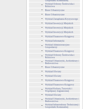
Gospodarki Komunalnej
Wydział Ochrony Środowiska i
Rolnictwa
Biuro Urbanistyczne
Biuro Urbanistyczne
Wydział Zarządzania Kryzysowego
Wydział Inwestycji Miejskich
Wydział Inwestycji Miejskich
Wydział Inwestycji Miejskich
Wydział Finansowo-Księgowy
Wydział Informatyki
Wydział Administracyjno-
Gospodarczy
Wydział Finansowo-Księgowy
Wydział Ochrony Środowiska i
Rolnictwa
Wydział Urbanistyki, Architektury i
Budownictwa
Biuro Urbanistyczne
Wydział Oświaty
Wydział Oświaty
Wydział Finansowo-Księgowy
Wydział Finansowo-Księgowy
Wydział Kultury, Turystyki i
Współpracy Zagranicznej
Wydział Oświaty
Wydział Urbanistyki, Architektury i
Budownictwa
Wydział Infrastruktury Technicznej i
Gospodarki Komunalnej