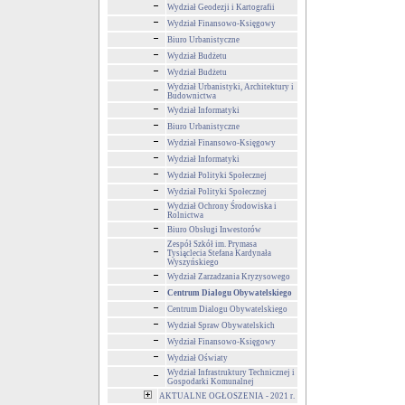
Wydział Geodezji i Kartografii
Wydział Finansowo-Księgowy
Biuro Urbanistyczne
Wydział Budżetu
Wydział Budżetu
Wydział Urbanistyki, Architektury i
Budownictwa
Wydział Informatyki
Biuro Urbanistyczne
Wydział Finansowo-Księgowy
Wydział Informatyki
Wydział Polityki Społecznej
Wydział Polityki Społecznej
Wydział Ochrony Środowiska i
Rolnictwa
Biuro Obsługi Inwestorów
Zespół Szkół im. Prymasa
Tysiąclecia Stefana Kardynała
Wyszyńskiego
Wydział Zarzadzania Kryzysowego
Centrum Dialogu Obywatelskiego
Centrum Dialogu Obywatelskiego
Wydział Spraw Obywatelskich
Wydział Finansowo-Księgowy
Wydział Oświaty
Wydział Infrastruktury Technicznej i
Gospodarki Komunalnej
AKTUALNE OGŁOSZENIA - 2021 r.