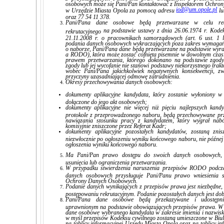
osobowych może się Pani/Pan kontaktować z Inspektorem Ochr
iod@um.opole.pl
w Urzędzie Miasta Opola za pomocą adresu
lu
oraz 77 54 11 378.
Pani/Pana dane osobowe będą przetwarzane w celu real
na podstawie ustawy z dnia 26.06.1974 r. Kode
rekrutacyjnego
21.11.2008 r. o pracownikach samorządowych (art. 6 ust. 1
podania danych osobowych wykraczających poza zakres wymagań
o naborze, Pani/Pana dane będą przetwarzane na podstawie wyrażon
a RODO), która może zostać cofnięta pisemnie w dowolnym czas
prawem przetwarzania, którego dokonano na podstawie zgody 
zgody lub jej wycofanie nie stanowi podstawy niekorzystnego trak
wobec Pani/Pana jakichkolwiek negatywnych konsekwencji, z
przyczyny uzasadniającej odmowę zatrudnienia.
Okresy przechowywania danych osobowych:
dokumenty aplikacyjne kandydata, który zostanie wyłoniony w 
dołączone do jego akt osobowych;
dokumenty aplikacyjne nie więcej niż pięciu najlepszych k
protokole z przeprowadzonego naboru, będą przechowywane prz
nawiązania stosunku pracy z kandydatem, który wygrał nabó
komisyjnie zniszczone przez Referat Kadr;
dokumenty aplikacyjne pozostałych kandydatów, zostaną zni
niezwłocznie po ogłoszeniu wyniku końcowego naboru, nie późnej 
ogłoszenia wyniku końcowego naboru.
Ma Pani/Pan prawo dostępu do swoich danych osobowych, ż
usunięcia lub ograniczenia przetwarzania.
W przypadku stwierdzenia naruszenia przepisów RODO podcza
danych osobowych przysługuje Pani/Panu prawo wniesienia
Ochrony Danych Osobowych.
Podanie danych wynikających z przepisów prawa jest niezbędne,
postępowaniu rekrutacyjnym. Podanie pozostałych danych jest do
Pani/Pana dane osobowe będą przekazywane i udostępni
uprawnionym na podstawie obowiązujących przepisów prawa. W
dane osobowe wybranego kandydata w zakresie imienia i nazwisk
w myśl przepisów Kodeksu cywilnego zostaną umieszczone w Biule
na tablicy informacyjnej Urzędu Miasta Opola oraz na tablicy inf