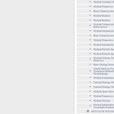
Wydział Geodezji i K
Wydział Finansowo
Biuro Urbanistyczne
Wydział Budżetu
Wydział Budżetu
Wydział Urbanistyki,
Budownictwa
Wydział Informatyki
Biuro Urbanistyczne
Wydział Finansowo
Wydział Informatyki
Wydział Polityki Sp
Wydział Polityki Sp
Wydział Ochrony Śr
Rolnictwa
Biuro Obsługi Inwe
Zespół Szkół im. Pr
Tysiąclecia Stefana 
Wyszyńskiego
Wydział Zarzadzani
Centrum Dialogu Ob
Centrum Dialogu Ob
Wydział Spraw Obyw
Wydział Finansowo
Wydział Oświaty
Wydział Infrastruktu
Gospodarki Komuna
AKTUALNE OGŁOSZEN