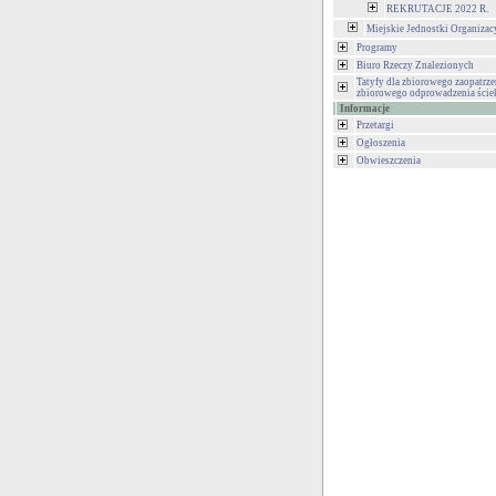
REKRUTACJE 2022 R.
Miejskie Jednostki Organizac
Programy
Biuro Rzeczy Znalezionych
Tatyfy dla zbiorowego zaopatrze
zbiorowego odprowadzenia ści
Informacje
Przetargi
Ogłoszenia
Obwieszczenia