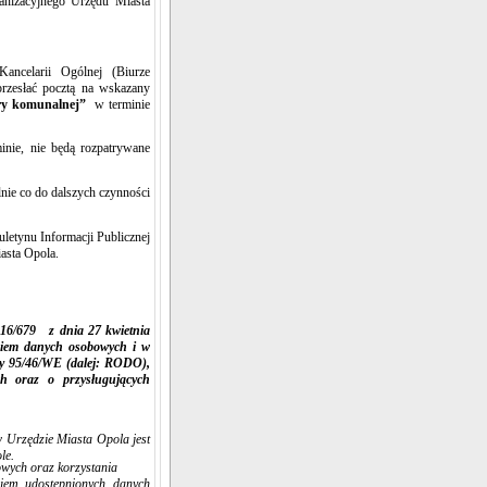
anizacyjnego Urzędu Miasta
Kancelarii Ogólnej (Biurze
rzesłać pocztą na wskazany
ry komunalnej
”
w terminie
nie, nie będą rozpatrywane
ie co do dalszych czynności
uletynu Informacji Publicznej
iasta Opola.
016/679 z dnia 27 kwietnia
niem danych osobowych i w
wy 95/46/WE (dalej: RODO),
h oraz o przysługujących
 Urzędzie Miasta Opola jest
le.
wych oraz korzystania
iem udostępnionych danych