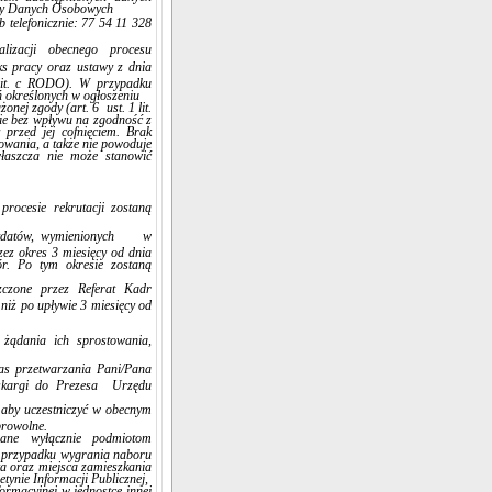
ony Danych Osobowych
b telefonicznie: 77 54 11 328
izacji obecnego procesu
ks pracy oraz ustawy z dnia
 lit. c RODO). W przypadku
 określonych w ogłoszeniu
ej zgody (art. 6 ust. 1 lit.
ie bez wpływu na zgodność z
przed jej cofnięciem. Brak
towania, a także nie powoduje
właszcza nie może stanowić
procesie rekrutacji zostaną
andydatów, wymienionych w
ez okres 3 miesięcy od dnia
r. Po tym okresie zostaną
szczone przez Referat Kadr
niż po upływie 3 miesięcy od
ądania ich sprostowania,
s przetwarzania Pani/Pana
 skargi do Prezesa Urzędu
 aby uczestniczyć w obecnym
browolne.
ane wyłącznie podmiotom
 przypadku wygrania naboru
a oraz miejsca zamieszkania
tynie Informacji Publicznej,
ormacyjnej w jednostce innej