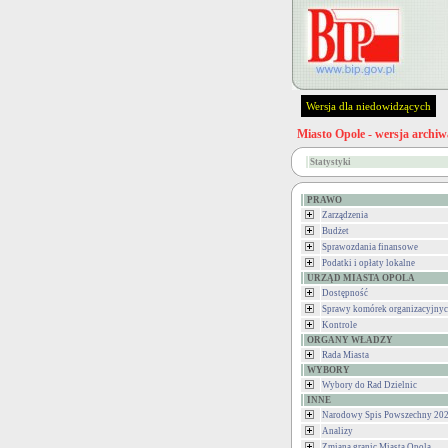
Wersja dla niedowidzących
Miasto Opole - wersja archiw
Statystyki
PRAWO
Zarządzenia
Budżet
Sprawozdania finansowe
Podatki i opłaty lokalne
URZĄD MIASTA OPOLA
Dostępność
Sprawy komórek organizacyjny
Kontrole
ORGANY WŁADZY
Rada Miasta
WYBORY
Wybory do Rad Dzielnic
INNE
Narodowy Spis Powszechny 202
Analizy
Zmiana granic Miasta Opola