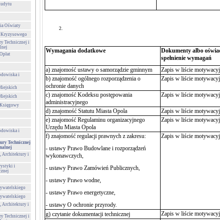
Audytu
ia Oświaty
a Kryzysowego
ry Technicznej i
lnej
Wymagania dodatkowe
Dokumenty albo oświad
Opłat
spełnienie wymagań
a) znajomość ustawy o samorządzie gminnym
Zapis w liście motywacy
odowiska i
b)
znajomość ogólnego rozporządzenia o
Zapis w liście motywacy
ochronie danych
Miejskich
c) znajomość Kodeksu postępowania
Zapis w liście motywacy
Miejskich
administracyjnego
-Księgowy
d) znajomość Statutu Miasta Opola
Zapis w liście motywacy
e) znajomość Regulaminu organizacyjnego
Zapis w liście motywacy
Urzędu Miasta Opola
odowiska i
f)
znajomość
regulacji prawnych z zakresu:
Zapis w liście motywacy
ury Technicznej
nalnej
- ustawy Prawo Budowlane i rozporządzeń
 Architektury i
wykonawczych,
ystyki i
- ustawy Prawo Zamówień Publicznych,
cznej
- ustawy Prawo wodne,
ywatelskiego
- ustawy Prawo energetyczne,
ywatelskiego
- ustawy O ochronie przyrody.
 Architektury i
Zapis w liście motywacy
g)
czytanie dokumentacji technicznej
ry Technicznej i