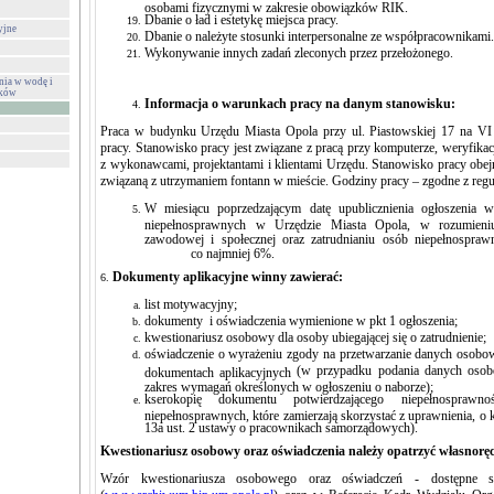
osobami fizycznymi w zakresie obowiązków RIK.
Dbanie o ład i estetykę miejsca pracy.
yjne
Dbanie o należyte stosunki interpersonalne ze współpracownikami.
Wykonywanie innych zadań zleconych przez przełożonego.
nia w wodę i
eków
Informacja o warunkach pracy na danym stanowisku:
Praca w budynku Urzędu Miasta Opola przy ul. Piastowskiej 17 na VI 
pracy. Stanowisko pracy jest związane z pracą przy komputerze, weryfikac
z wykonawcami, projektantami i klientami Urzędu. Stanowisko pracy obej
związaną z utrzymaniem fontann w mieście. Godziny pracy – zgodne z reg
W miesiącu poprzedzającym datę upublicznienia ogłoszenia 
niepełnosprawnych w Urzędzie Miasta Opola, w rozumieniu 
zawodowej i społecznej oraz zatrudnianiu osób niepełnospra
co najmniej 6%.
Dokumenty aplikacyjne winny zawierać:
6.
list motywacyjny;
dokumenty i oświadczenia wymienione w pkt 1 ogłoszenia;
kwestionariusz osobowy dla osoby ubiegającej się o zatrudnienie;
oświadczenie o wyrażeniu zgody na przetwarzanie dany
(w przypadku podania danych osob
dokumentach aplikacyjnych
zakres wymagań określonych w ogłoszeniu o naborze);
kserokopię dokumentu potwierdzającego niepełnospra
niepełnosprawnych, które zamierzają skorzystać z uprawnie
13a ust. 2 ustawy o pracownikach samorządowych).
Kwestionariusz osobowy oraz oświadczenia należy opatrzyć własnor
Wzór kwestionariusza osobowego oraz oświadczeń - dostępne są