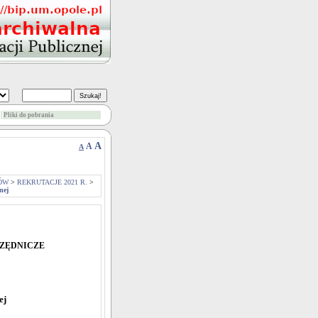
Pliki do pobrania
A
A
A
ÓW
>
REKRUTACJE 2021 R.
>
nej
RZĘDNICZE
ej