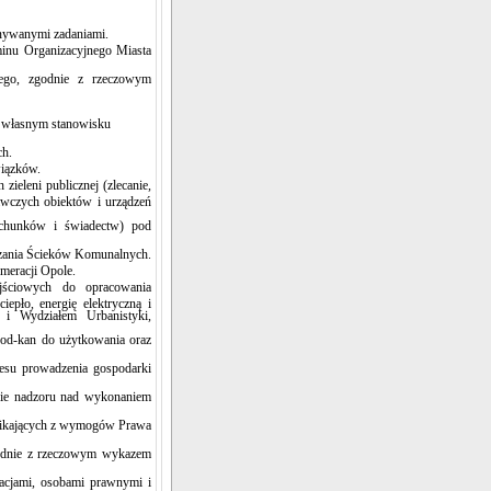
onywanymi zadaniami.
minu Organizacyjnego Miasta
ego, zgodnie z rzeczowym
a własnym stanowisku
ch.
wiązków.
zieleni publicznej (zlecanie,
awczych obiektów i urządzeń
achunków i świadectw) pod
zania Ścieków Komunalnych.
omeracji Opole.
jściowych do opracowania
epło, energię elektryczną i
i Wydziałem Urbanistyki,
od-kan do użytkowania oraz
esu prowadzenia gospodarki
nie nadzoru nad wykonaniem
nikających z wymogów Prawa
godnie z rzeczowym wykazem
zacjami, osobami prawnymi i