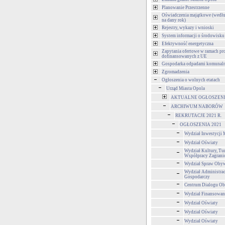
Planowanie Przestrzenne
Oświadczenia majątkowe (wedłu
na dany rok)
Rejestry, wykazy i wnioski
System informacji o środowisku
Efektywność energetyczna
Zapytania ofertowe w ramach pr
dofinansowanych z UE
Gospodarka odpadami komunal
Zgromadzenia
Ogłoszenia o wolnych etatach
Urząd Miasta Opola
AKTUALNE OGŁOSZENIA 
ARCHIWUM NABORÓW
REKRUTACJE 2021 R.
OGŁOSZENIA 2021
Wydział Inwestycji 
Wydział Oświaty
Wydział Kultury, Tur
Współpracy Zagrani
Wydział Spraw Obyw
Wydział Administra
Gospodarczy
Centrum Dialogu Ob
Wydział Finansowan
Wydział Oświaty
Wydział Oświaty
Wydział Oświaty