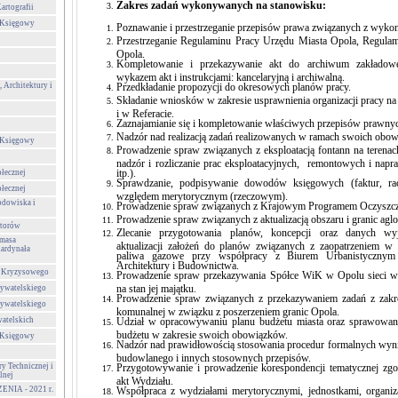
Zakres zadań wykonywanych na stanowisku:
artografii
-Księgowy
Poznawanie i przestrzeganie przepisów prawa związanych z wyk
Przestrzeganie Regulaminu Pracy Urzędu Miasta Opola, Regula
Opola.
Kompletowanie i przekazywanie akt do archiwum zakładow
wykazem akt i instrukcjami: kancelaryjną i archiwalną.
 Architektury i
Przedkładanie propozycji do okresowych planów pracy.
Składanie wniosków w zakresie usprawnienia organizacji pracy n
i w Referacie.
Zaznajamianie się i kompletowanie właściwych przepisów prawny
Nadzór nad realizacją zadań realizowanych w ramach swoich obo
-Księgowy
Prowadzenie spraw związanych z eksploatacją fontann na terenach 
nadzór i rozliczanie prac eksploatacyjnych, remontowych i napr
itp.).
ołecznej
Sprawdzanie, podpisywanie dowodów księgowych (faktur, r
ołecznej
względem merytorycznym (rzeczowym).
odowiska i
Prowadzenie spraw związanych z Krajowym Programem Oczyszc
Prowadzenie spraw związanych z aktualizacją obszaru i granic agl
storów
Zlecanie przygotowania planów, koncepcji oraz danych wy
ymasa
aktualizacji założeń do planów związanych z zaopatrzeniem w ci
Kardynała
paliwa gazowe przy współpracy z Biurem Urbanistycznym 
Architektury i Budownictwa.
a Kryzysowego
Prowadzenie spraw przekazywania Spółce WiK w Opolu sieci w
na stan jej majątku.
ywatelskiego
Prowadzenie spraw związanych z przekazywaniem zadań z zakr
ywatelskiego
komunalnej w związku z poszerzeniem granic Opola.
atelskich
Udział w opracowywaniu planu budżetu miasta oraz sprawowa
budżetu w zakresie swoich obowiązków.
-Księgowy
Nadzór nad prawidłowością stosowania procedur formalnych wy
budowlanego i innych stosownych przepisów.
ry Technicznej i
Przygotowywanie i prowadzenie korespondencji tematycznej z
lnej
akt Wydziału.
IA - 2021 r.
Współpraca z wydziałami merytorycznymi, jednostkami, organi