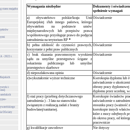
Wymagania niezbędne
Dokumenty i oświadczeni
g stanu majątku
spełnienie wymagań
a) obywatelstwo polskie/kraju Unii
Oświadczenie
Europejskiej i/lub innego państwa, którego
obywatelom na podstawie umów
ojektów
międzynarodowych lub przepisów prawa
wspólnotowego przysługuje prawo do podjęcia
nymi
*
zatrudnienia na terytorium RP
b) pełna zdolność do czynności prawnych,
Oświadczenie
korzystanie z pełni praw publicznych
c) brak skazania prawomocnym wyrokiem
Oświadczenie
- 2022 r.
sądu za umyślne przestępstwo ścigane z
oskarżenia publicznego lub umyślne
przestępstwo skarbowe
d) nieposzlakowana opinia
Oświadczenie
Miejskich
e)wykształcenie wyższe techniczne
Kserokopia dyplomu lub ś
zaświadczenie o ukończen
obrony pracy dyplomowej
ystyki i
cznej
dyplomu przez uczelnię, w
atelskich
f) staż pracy (przebieg dotychczasowego
Kserokopie świadectw prac
cyjno-
zatrudnienia ) - 3 lata na stanowisku
zaświadczenie o zatrudnie
związanym z realizacją zadań z branży
stosunku pracy (ważność za
ywatelskiego
budowlanej/sanitarnej.
kserokopie innych właśc
ia Oświaty
które z mocy odrębnych pr
do okresu pracy, od któreg
pracownicze
g) kwalifikacje zawodowe
Nie dotyczy