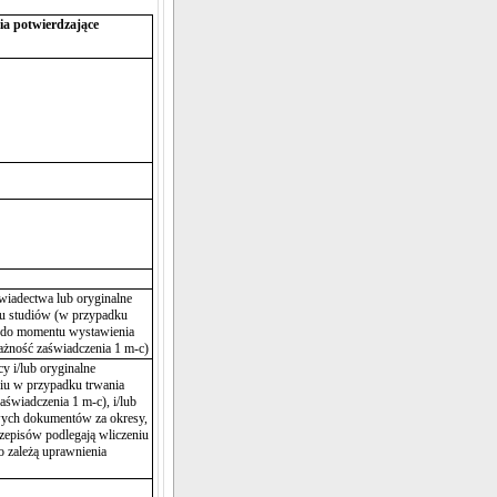
a potwierdzające
wiadectwa lub oryginalne
iu studiów (w przypadku
 do momentu wystawienia
ażność zaświadczenia 1 m-c)
y i/lub oryginalne
niu w przypadku trwania
świadczenia 1 m-c), i/lub
iwych dokumentów za
okresy,
zepisów podlegają wliczeniu
o zależą uprawnienia