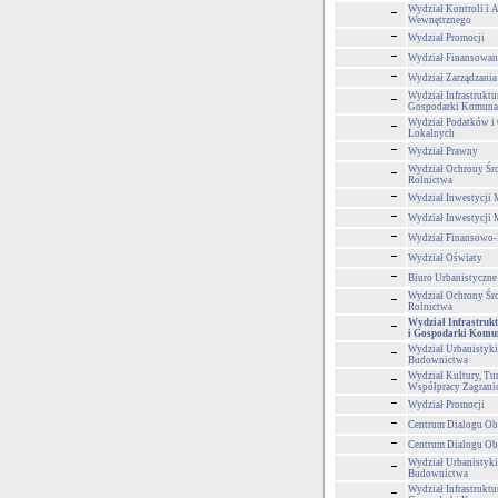
Wydział Kontroli i 
Wewnętrznego
Wydział Promocji
Wydział Finansowan
Wydział Zarządzani
Wydział Infrastruktu
Gospodarki Komuna
Wydział Podatków i 
Lokalnych
Wydział Prawny
Wydział Ochrony Śr
Rolnictwa
Wydział Inwestycji 
Wydział Inwestycji 
Wydział Finansowo
Wydział Oświaty
Biuro Urbanistyczne
Wydział Ochrony Śr
Rolnictwa
Wydział Infrastrukt
i Gospodarki Komu
Wydział Urbanistyki,
Budownictwa
Wydział Kultury, Tur
Współpracy Zagrani
Wydział Promocji
Centrum Dialogu Ob
Centrum Dialogu Ob
Wydział Urbanistyki,
Budownictwa
Wydział Infrastruktu