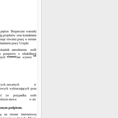
piętrze. Bezpieczne warunki
ją projektów oraz kontaktami
muje również pracę w terenie
ulaminem pracy Urzędu.
wskaźnik zatrudnienia osób
przepisów o rehabilitacji
wynosi
**
wnych
/nie wynosi
ch osobowych zawartych w
owych wykraczających poza
wność (w
przypadku osób
nia, o którym mowa w art.
ęcznym podpisem.
 na stronie internetowej