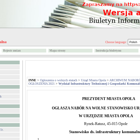
alna
Choose language:
Rejestr zmian
Mapa strony
Instrukcja biuletynu
INNE
>
Ogłoszenia o wolnych etatach
>
Urząd Miasta Opola
>
ARCHIWUM NABOR
OGŁOSZENIA 2021
>
Wydział Infrastruktury Technicznej i Gospodarki Komunal
ch
PREZYDENT MIASTA OPOLA
OGŁASZA NABÓR NA WOLNE STANOWISKO U
W URZĘDZIE MIASTA OPOLA
Rynek-Ratusz, 45-015 Opole
1r.
Stanowisko ds. infrastruktury komunaln