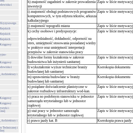
lnej
h) znajomość zagadnień w zakresie prowadzenia
Zapis w liście motywacy
odowiska i
inwestycji
i) znajomość obsługi podstawowych programów
Zapis w liście motywacy
komputerowych, w tym edytora tekstów, arkusza
kalkulacyjnego
a Kryzysowego
j) znajomość topografii miasta
Zapis w liście motywacy
Miejskich
k) cechy osobowe i predyspozycje:
Zapis w liście motywacy
Miejskich
odpowiedzialność, dokładność, odporność na
Miejskich
stres, umiejętność stosowania posiadanej wiedzy
-Księgowy
w praktyce oraz umiejętność interpretacji
przepisów w zakresie stanowiska pracy
cyjno-
l) dowolne formy kształcenia w zakresie
Zapis w liście motywacy
budownictwa lub inżynierii sanitarnej
-Księgowy
ł) wykształcenie
wyższe techniczne branży
Kserokopia dokumentu
odowiska i
budowlanej lub sanitarnej
 Architektury i
m)
uprawnienia budowlane w branży
Kserokopia dokumentu
budowlanej lub sanitarnej
n)
pożądane doświadczenie planistyczne w
Zapis w liście motywacy
zakresie rozbudowy infrastruktury wod-kan.
o)
praca no podobnym stanowisku w jednostce
Zapis w liście motywacy
-Księgowy
samorządu
terytorialnego lub w jednostce
-Księgowy
rządowej
ystyki i
p) staż pracy w jednostce samorządu
Zapis w liście motywacy
cznej
terytorialnego lub w jednostce rządowej
r) prawo jazdy kat. B
Kserokopia prawa jazdy
 Architektury i
ry Technicznej i
lnej