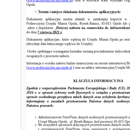
(
www.archiwum.bip.um.opole.pl
) oraz w Referacie Kadr Wydziału Org
Opola.
Termin i miejsce składania dokumentów aplikacyjnych:
Dokumenty aplikacyjne można składać w zamkniętej kopercie w
Podawczym) Urzędu Miasta Opola, Rynek-Ratusz, 45-015 Opole
lub p
adres z dopiskiem: „
Dotyczy naboru na stanowisko ds. infrastruktu
do dnia
7 czerwca 2021 r
.
Dokumenty aplikacyjne, które wpłyną do Urzędu Miasta Opola po termi
(decyduje data faktycznego wpływu do Urzędu).
Osoby spełniające wymagania formalne zostaną powiadomione indywidualn
związanych z procesem naboru.
Informacja o wyniku naboru będzie umieszczona na stronie internetowej Bi
(
www.archiwum.bip.um.opole.pl
) oraz na tablicy informacyjnej Urzędu M
KLAUZULA INFORMACYJNA
Zgodnie z rozporządzeniem Parlamentu Europejskiego i Rady (UE) 2
2016 r. w sprawie ochrony osób fizycznych w związku z przetwarza
sprawie swobodnego przepływu takich danych oraz uchylenia dyrekty
informujemy o zasadach przetwarzania Państwa danych osobowyc
Państwu prawach:
Administratorem Pani/Pana danych osobowych przetwarzanych w
Urząd Miasta Opola, ul. Rynek-Ratusz, kod pocztowy 45-015 Opo
We wszystkich sprawach dotyczących przetwarzania danych osobo
z przysługujących Pani/Panu praw związanych z przetwarzan