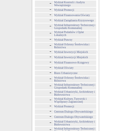
Wydział Kontroli i Audytu
Wewnętrznego
Wydział Promocji
Wydział Finansowania Oświaty
Wydział Zarządzania Kryzysowego
Wydział Infrastruktury Technicznej i
Gospodarki Komunalnej
Wydział Podatków i Opłat
Lokalnych
Wydział Prawny
Wydział Ochrony Środowiska i
Rolnictwa
Wydział Inwestycji Miejskich
Wydział Inwestycji Miejskich
Wydział Finansowo-Księgowy
Wydział Oświaty
Biuro Urbanistyczne
Wydział Ochrony Środowiska i
Rolnictwa
Wydział Infrastruktury Technicznej i
Gospodarki Komunalnej
Wydział Urbanistyki, Architektury i
Budownictwa
Wydział Kultury, Turystyki i
Współpracy Zagranicznej
Wydział Promocji
Centrum Dialogu Obywatelskiego
Centrum Dialogu Obywatelskiego
Wydział Urbanistyki, Architektury i
Budownictwa
Wydział Infrastruktury Technicznej i