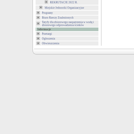
REKRUTACJE 2022 R.
Miejskie Jednostki Organizacyjne
Programy
Biuro Rzeczy Znalezionych
Tatyfy dla zbiorowego zaopatrzenia w wodę i
zbiorowego odprowadzenia ścieków
Informacje
Przetargi
Ogłoszenia
Obwieszczenia