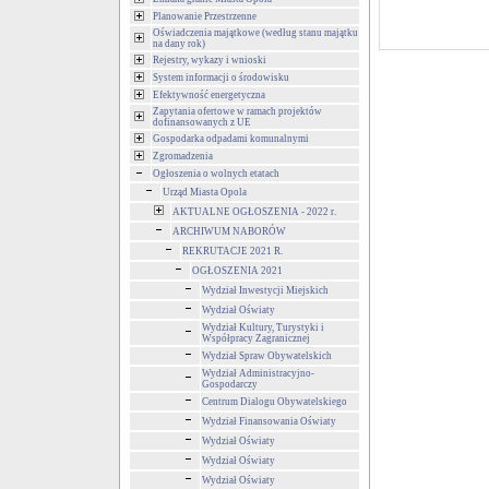
Planowanie Przestrzenne
Oświadczenia majątkowe (według stanu majątku
na dany rok)
Rejestry, wykazy i wnioski
System informacji o środowisku
Efektywność energetyczna
Zapytania ofertowe w ramach projektów
dofinansowanych z UE
Gospodarka odpadami komunalnymi
Zgromadzenia
Ogłoszenia o wolnych etatach
Urząd Miasta Opola
AKTUALNE OGŁOSZENIA - 2022 r.
ARCHIWUM NABORÓW
REKRUTACJE 2021 R.
OGŁOSZENIA 2021
Wydział Inwestycji Miejskich
Wydział Oświaty
Wydział Kultury, Turystyki i
Współpracy Zagranicznej
Wydział Spraw Obywatelskich
Wydział Administracyjno-
Gospodarczy
Centrum Dialogu Obywatelskiego
Wydział Finansowania Oświaty
Wydział Oświaty
Wydział Oświaty
Wydział Oświaty