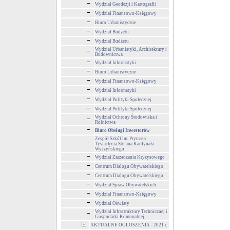
Wydział Geodezji i Kartografii
Wydział Finansowo-Księgowy
Biuro Urbanistyczne
Wydział Budżetu
Wydział Budżetu
Wydział Urbanistyki, Architektury i
Budownictwa
Wydział Informatyki
Biuro Urbanistyczne
Wydział Finansowo-Księgowy
Wydział Informatyki
Wydział Polityki Społecznej
Wydział Polityki Społecznej
Wydział Ochrony Środowiska i
Rolnictwa
Biuro Obsługi Inwestorów
Zespół Szkół im. Prymasa
Tysiąclecia Stefana Kardynała
Wyszyńskiego
Wydział Zarzadzania Kryzysowego
Centrum Dialogu Obywatelskiego
Centrum Dialogu Obywatelskiego
Wydział Spraw Obywatelskich
Wydział Finansowo-Księgowy
Wydział Oświaty
Wydział Infrastruktury Technicznej i
Gospodarki Komunalnej
AKTUALNE OGŁOSZENIA - 2021 r.