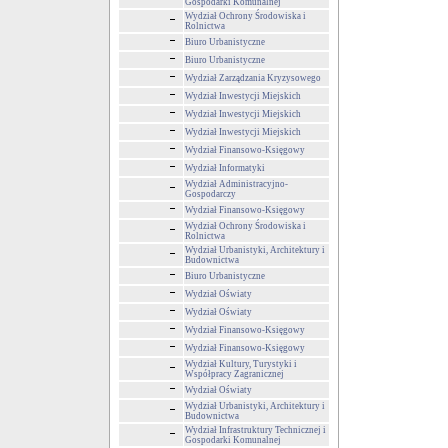
Gospodarki Komunalnej
Wydział Ochrony Środowiska i
Rolnictwa
Biuro Urbanistyczne
Biuro Urbanistyczne
Wydział Zarządzania Kryzysowego
Wydział Inwestycji Miejskich
Wydział Inwestycji Miejskich
Wydział Inwestycji Miejskich
Wydział Finansowo-Księgowy
Wydział Informatyki
Wydział Administracyjno-
Gospodarczy
Wydział Finansowo-Księgowy
Wydział Ochrony Środowiska i
Rolnictwa
Wydział Urbanistyki, Architektury i
Budownictwa
Biuro Urbanistyczne
Wydział Oświaty
Wydział Oświaty
Wydział Finansowo-Księgowy
Wydział Finansowo-Księgowy
Wydział Kultury, Turystyki i
Współpracy Zagranicznej
Wydział Oświaty
Wydział Urbanistyki, Architektury i
Budownictwa
Wydział Infrastruktury Technicznej i
Gospodarki Komunalnej