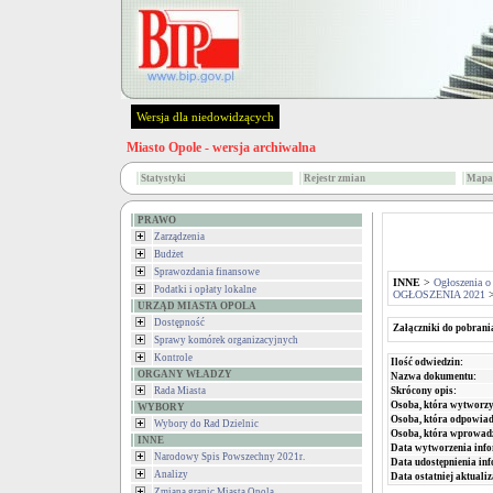
Wersja dla niedowidzących
Miasto Opole - wersja archiwalna
Statystyki
Rejestr zmian
Mapa 
PRAWO
Zarządzenia
Budżet
Sprawozdania finansowe
INNE
>
Ogłoszenia o
Podatki i opłaty lokalne
OGŁOSZENIA 2021
URZĄD MIASTA OPOLA
Dostępność
Załączniki do pobrani
Sprawy komórek organizacyjnych
Kontrole
Ilość odwiedzin:
ORGANY WŁADZY
Nazwa dokumentu:
Skrócony opis:
Rada Miasta
Osoba, która wytworzy
WYBORY
Osoba, która odpowiada
Wybory do Rad Dzielnic
Osoba, która wprowad
INNE
Data wytworzenia info
Narodowy Spis Powszechny 2021r.
Data udostępnienia inf
Analizy
Data ostatniej aktualiz
Zmiana granic Miasta Opola