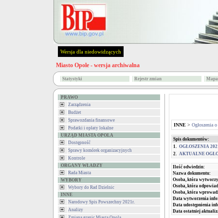
Wersja dla niedowidzących
Miasto Opole - wersja archiwalna
Statystyki
Rejestr zmian
Mapa 
PRAWO
Zarządzenia
Budżet
Sprawozdania finansowe
INNE
>
Ogłoszenia o
Podatki i opłaty lokalne
URZĄD MIASTA OPOLA
Spis dokumentów:
Dostępność
1.
OGŁOSZENIA 202
Sprawy komórek organizacyjnych
2.
AKTUALNE OGŁOSZ
Kontrole
ORGANY WŁADZY
Ilość odwiedzin:
Rada Miasta
Nazwa dokumentu:
Osoba, która wytworzy
WYBORY
Osoba, która odpowiada
Wybory do Rad Dzielnic
Osoba, która wprowad
INNE
Data wytworzenia info
Narodowy Spis Powszechny 2021r.
Data udostępnienia inf
Analizy
Data ostatniej aktualiz
Zmiana granic Miasta Opola