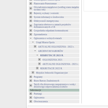
Planowanie Przestrzenne
Oświadczenia majątkowe (według stanu majątku
na dany rok)
Rejestry, wykazy i wnioski
System informacji o środowisku
Efektywność energetyczna
Zapytania ofertowe w ramach projektów
dofinansowanych z UE
Gospodarka odpadami komunalnymi
Zgromadzenia
Ogłoszenia o wolnych etatach
Urząd Miasta Opola
AKTUALNE OGŁOSZENIA - 2022 r.
ARCHIWUM NABORÓW
REKRUTACJE 2021 R.
OGŁOSZENIA 2021
AKTUALNE OGŁOSZENIA - 2021 r.
REKRUTACJE 2022 R.
Miejskie Jednostki Organizacyjne
Programy
Biuro Rzeczy Znalezionych
Tatyfy dla zbiorowego zaopatrzenia w wodę i
zbiorowego odprowadzenia ścieków
Informacje
Przetargi
Ogłoszenia
Obwieszczenia