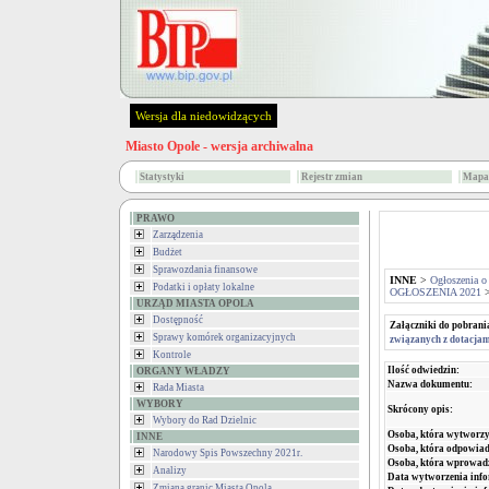
Wersja dla niedowidzących
Miasto Opole - wersja archiwalna
Statystyki
Rejestr zmian
Mapa 
PRAWO
Zarządzenia
Budżet
Sprawozdania finansowe
INNE
>
Ogłoszenia o
Podatki i opłaty lokalne
OGŁOSZENIA 2021
URZĄD MIASTA OPOLA
Dostępność
Załączniki do pobrani
Sprawy komórek organizacyjnych
związanych z dotacjam
Kontrole
Ilość odwiedzin:
ORGANY WŁADZY
Nazwa dokumentu:
Rada Miasta
WYBORY
Skrócony opis:
Wybory do Rad Dzielnic
Osoba, która wytworzy
INNE
Osoba, która odpowiada
Narodowy Spis Powszechny 2021r.
Osoba, która wprowad
Analizy
Data wytworzenia info
Zmiana granic Miasta Opola