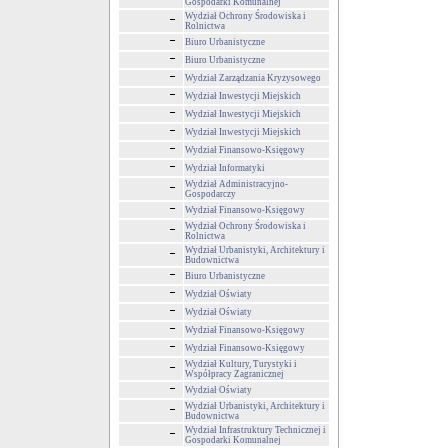
Gospodarki Komunalnej
Wydział Ochrony Środowiska i
Rolnictwa
Biuro Urbanistyczne
Biuro Urbanistyczne
Wydział Zarządzania Kryzysowego
Wydział Inwestycji Miejskich
Wydział Inwestycji Miejskich
Wydział Inwestycji Miejskich
Wydział Finansowo-Księgowy
Wydział Informatyki
Wydział Administracyjno-
Gospodarczy
Wydział Finansowo-Księgowy
Wydział Ochrony Środowiska i
Rolnictwa
Wydział Urbanistyki, Architektury i
Budownictwa
Biuro Urbanistyczne
Wydział Oświaty
Wydział Oświaty
Wydział Finansowo-Księgowy
Wydział Finansowo-Księgowy
Wydział Kultury, Turystyki i
Współpracy Zagranicznej
Wydział Oświaty
Wydział Urbanistyki, Architektury i
Budownictwa
Wydział Infrastruktury Technicznej i
Gospodarki Komunalnej