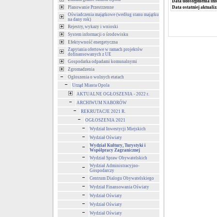
Data udostępnienia inf
Data ostatniej aktualiz
Planowanie Przestrzenne
Oświadczenia majątkowe (według stanu majątku
na dany rok)
Rejestry, wykazy i wnioski
System informacji o środowisku
Efektywność energetyczna
Zapytania ofertowe w ramach projektów
dofinansowanych z UE
Gospodarka odpadami komunalnymi
Zgromadzenia
Ogłoszenia o wolnych etatach
Urząd Miasta Opola
AKTUALNE OGŁOSZENIA - 2022 r.
ARCHIWUM NABORÓW
REKRUTACJE 2021 R.
OGŁOSZENIA 2021
Wydział Inwestycji Miejskich
Wydział Oświaty
Wydział Kultury, Turystyki i
Współpracy Zagranicznej
Wydział Spraw Obywatelskich
Wydział Administracyjno-
Gospodarczy
Centrum Dialogu Obywatelskiego
Wydział Finansowania Oświaty
Wydział Oświaty
Wydział Oświaty
Wydział Oświaty