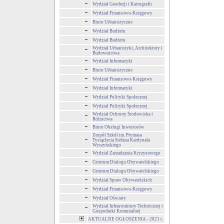
Wydział Geodezji i Kartografii
Wydział Finansowo-Księgowy
Biuro Urbanistyczne
Wydział Budżetu
Wydział Budżetu
Wydział Urbanistyki, Architektury i
Budownictwa
Wydział Informatyki
Biuro Urbanistyczne
Wydział Finansowo-Księgowy
Wydział Informatyki
Wydział Polityki Społecznej
Wydział Polityki Społecznej
Wydział Ochrony Środowiska i
Rolnictwa
Biuro Obsługi Inwestorów
Zespół Szkół im. Prymasa
Tysiąclecia Stefana Kardynała
Wyszyńskiego
Wydział Zarzadzania Kryzysowego
Centrum Dialogu Obywatelskiego
Centrum Dialogu Obywatelskiego
Wydział Spraw Obywatelskich
Wydział Finansowo-Księgowy
Wydział Oświaty
Wydział Infrastruktury Technicznej i
Gospodarki Komunalnej
AKTUALNE OGŁOSZENIA - 2021 r.