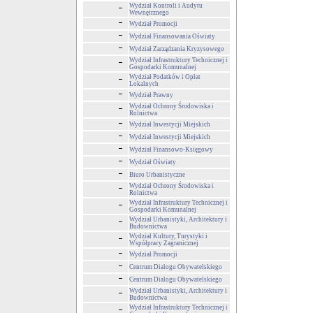
Wydział Kontroli i Audytu
Wewnętrznego
Wydział Promocji
Wydział Finansowania Oświaty
Wydział Zarządzania Kryzysowego
Wydział Infrastruktury Technicznej i
Gospodarki Komunalnej
Wydział Podatków i Opłat
Lokalnych
Wydział Prawny
Wydział Ochrony Środowiska i
Rolnictwa
Wydział Inwestycji Miejskich
Wydział Inwestycji Miejskich
Wydział Finansowo-Księgowy
Wydział Oświaty
Biuro Urbanistyczne
Wydział Ochrony Środowiska i
Rolnictwa
Wydział Infrastruktury Technicznej i
Gospodarki Komunalnej
Wydział Urbanistyki, Architektury i
Budownictwa
Wydział Kultury, Turystyki i
Współpracy Zagranicznej
Wydział Promocji
Centrum Dialogu Obywatelskiego
Centrum Dialogu Obywatelskiego
Wydział Urbanistyki, Architektury i
Budownictwa
Wydział Infrastruktury Technicznej i