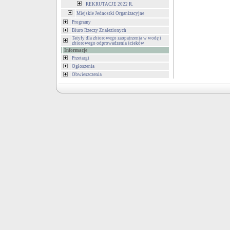
REKRUTACJE 2022 R.
Miejskie Jednostki Organizacyjne
Programy
Biuro Rzeczy Znalezionych
Tatyfy dla zbiorowego zaopatrzenia w wodę i
zbiorowego odprowadzenia ścieków
Informacje
Przetargi
Ogłoszenia
Obwieszczenia