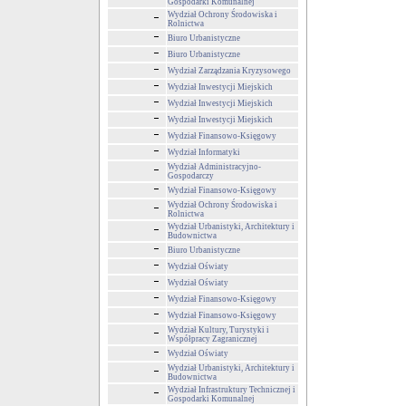
Gospodarki Komunalnej
Wydział Ochrony Środowiska i
Rolnictwa
Biuro Urbanistyczne
Biuro Urbanistyczne
Wydział Zarządzania Kryzysowego
Wydział Inwestycji Miejskich
Wydział Inwestycji Miejskich
Wydział Inwestycji Miejskich
Wydział Finansowo-Księgowy
Wydział Informatyki
Wydział Administracyjno-
Gospodarczy
Wydział Finansowo-Księgowy
Wydział Ochrony Środowiska i
Rolnictwa
Wydział Urbanistyki, Architektury i
Budownictwa
Biuro Urbanistyczne
Wydział Oświaty
Wydział Oświaty
Wydział Finansowo-Księgowy
Wydział Finansowo-Księgowy
Wydział Kultury, Turystyki i
Współpracy Zagranicznej
Wydział Oświaty
Wydział Urbanistyki, Architektury i
Budownictwa
Wydział Infrastruktury Technicznej i
Gospodarki Komunalnej