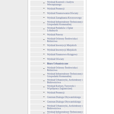
Wydział Kontroli i Audytu
Wewnętrznego
Wydział Promocji
Wydział Finansowania Oświaty
Wydział Zarządzania Kryzysowego
Wydział Infrastruktury Technicznej i
Gospodarki Komunalnej
Wydział Podatków i Opłat
Lokalnych
Wydział Prawny
Wydział Ochrony Środowiska i
Rolnictwa
Wydział Inwestycji Miejskich
Wydział Inwestycji Miejskich
Wydział Finansowo-Księgowy
Wydział Oświaty
Biuro Urbanistyczne
Wydział Ochrony Środowiska i
Rolnictwa
Wydział Infrastruktury Technicznej i
Gospodarki Komunalnej
Wydział Urbanistyki, Architektury i
Budownictwa
Wydział Kultury, Turystyki i
Współpracy Zagranicznej
Wydział Promocji
Centrum Dialogu Obywatelskiego
Centrum Dialogu Obywatelskiego
Wydział Urbanistyki, Architektury i
Budownictwa
Wydział Infrastruktury Technicznej i