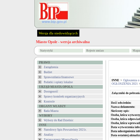
Wersja dla niedowidzących
Miasto Opole - wersja archiwalna
Statystyki
Rejestr zmian
Mapa 
PRAWO
Zarządzenia
Budżet
Sprawozdania finansowe
INNE
>
Ogłoszenia o
Podatki i opłaty lokalne
OGŁOSZENIA 2021
URZĄD MIASTA OPOLA
Dostępność
Załączniki do pobrani
Sprawy komórek organizacyjnych
Kontrole
Ilość odwiedzin:
ORGANY WŁADZY
Nazwa dokumentu:
Skrócony opis:
Rada Miasta
Osoba, która wytworzy
WYBORY
Osoba, która odpowiada
Wybory do Rad Dzielnic
Osoba, która wprowad
INNE
Data wytworzenia info
Narodowy Spis Powszechny 2021r.
Data udostępnienia inf
Analizy
Data ostatniej aktualiz
Zmiana granic Miasta Opola