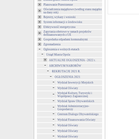
Planowanie Przestrzenne
Oświadczenia majątkowe (według stanu majątku
na dany rok)
Rejestry, wykazy i wnioski
System informacji o środowisku
Efektywność energetyczna
Zapytania ofertowe w ramach projektów
dofinansowanych z UE
Gospodarka odpadami komunalnymi
Zgromadzenia
Ogłoszenia o wolnych etatach
Urząd Miasta Opola
AKTUALNE OGŁOSZENIA - 2022 r.
ARCHIWUM NABORÓW
REKRUTACJE 2021 R.
OGŁOSZENIA 2021
Wydział Inwestycji Miejskich
Wydział Oświaty
Wydział Kultury, Turystyki i
Współpracy Zagranicznej
Wydział Spraw Obywatelskich
Wydział Administracyjno-
Gospodarczy
Centrum Dialogu Obywatelskiego
Wydział Finansowania Oświaty
Wydział Oświaty
Wydział Oświaty
Wydział Oświaty