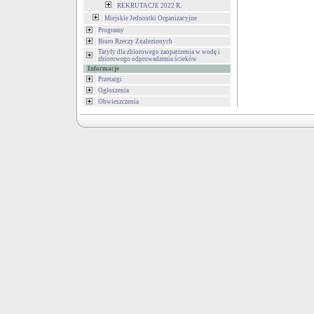
REKRUTACJE 2022 R.
Miejskie Jednostki Organizacyjne
Programy
Biuro Rzeczy Znalezionych
Tatyfy dla zbiorowego zaopatrzenia w wodę i
zbiorowego odprowadzenia ścieków
Informacje
Przetargi
Ogłoszenia
Obwieszczenia