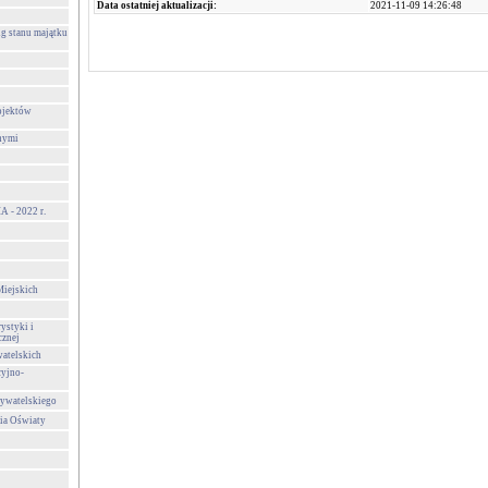
Data ostatniej aktualizacji:
2021-11-09 14:26:48
g stanu majątku
ojektów
nymi
- 2022 r.
Miejskich
ystyki i
cznej
atelskich
cyjno-
ywatelskiego
ia Oświaty