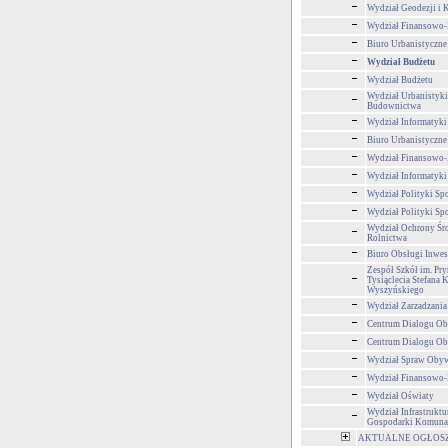
Wydział Geodezji i K
Wydział Finansowo
Biuro Urbanistyczne
Wydział Budżetu
Wydział Budżetu
Wydział Urbanistyki,
Budownictwa
Wydział Informatyki
Biuro Urbanistyczne
Wydział Finansowo
Wydział Informatyki
Wydział Polityki Sp
Wydział Polityki Sp
Wydział Ochrony Śr
Rolnictwa
Biuro Obsługi Inwe
Zespół Szkół im. Pr
Tysiąclecia Stefana 
Wyszyńskiego
Wydział Zarzadzani
Centrum Dialogu Ob
Centrum Dialogu Ob
Wydział Spraw Obyw
Wydział Finansowo
Wydział Oświaty
Wydział Infrastruktu
Gospodarki Komuna
AKTUALNE OGŁOSZEN