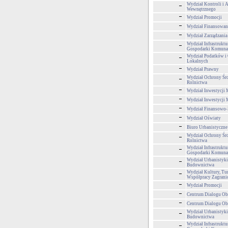
Wydział Kontroli i 
Wewnętrznego
Wydział Promocji
Wydział Finansowan
Wydział Zarządzani
Wydział Infrastruktu
Gospodarki Komuna
Wydział Podatków i 
Lokalnych
Wydział Prawny
Wydział Ochrony Śr
Rolnictwa
Wydział Inwestycji 
Wydział Inwestycji 
Wydział Finansowo
Wydział Oświaty
Biuro Urbanistyczne
Wydział Ochrony Śr
Rolnictwa
Wydział Infrastruktu
Gospodarki Komuna
Wydział Urbanistyki,
Budownictwa
Wydział Kultury, Tur
Współpracy Zagrani
Wydział Promocji
Centrum Dialogu Ob
Centrum Dialogu Ob
Wydział Urbanistyki,
Budownictwa
Wydział Infrastruktu