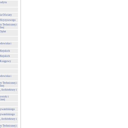
Audytu
ia Oświaty
a Kryzysowego
ry Technicznej i
lnej
Opłat
odowiska i
Miejskich
Miejskich
-Księgowy
odowiska i
ry Technicznej i
lnej
 Architektury i
ystyki i
cznej
ywatelskiego
ywatelskiego
 Architektury i
ry Technicznej i