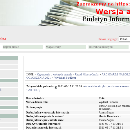
alna
Choose language:
Rejestr zmian
Mapa strony
Instrukcja biuletynu
INNE
>
Ogłoszenia o wolnych etatach
>
Urząd Miasta Opola
>
ARCHIWUM NABOR
OGŁOSZENIA 2021
>
Wydział Budżetu
Załączniki do pobrania:
2021-09-17 11:26:54 -
stanowisko ds. płac, rozliczania umów z
ch
1
(94.00 kB)
Ilość odwiedzin:
3244
Nazwa dokumentu:
Wydział Budżetu
stanowisko ds. płac, rozlic
Skrócony opis:
obcych nr 1
Osoba, która wytworzyła informację:
Joanna Sagan
Osoba, która odpowiada za treść:
Marcin Baraniewicz
Osoba, która wprowadzała dane:
Joanna Sagan
1r.
Data wytworzenia informacji:
2021-09-17 11:21:51
Data udostępnienia informacji:
2021-09-17 11:21:51