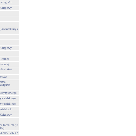
artografii
-Księgowy
 Architektury i
-Księgowy
ołecznej
ołecznej
odowiska i
storów
ymasa
Kardynała
a Kryzysowego
ywatelskiego
ywatelskiego
atelskich
-Księgowy
ry Technicznej i
lnej
IA - 2021 r.