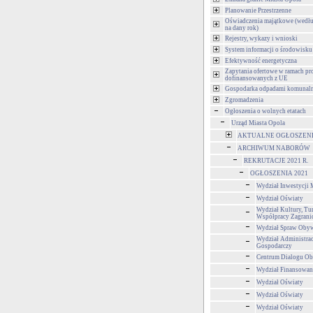
Planowanie Przestrzenne
Oświadczenia majątkowe (wedłu
na dany rok)
Rejestry, wykazy i wnioski
System informacji o środowisku
Efektywność energetyczna
Zapytania ofertowe w ramach pr
dofinansowanych z UE
Gospodarka odpadami komunal
Zgromadzenia
Ogłoszenia o wolnych etatach
Urząd Miasta Opola
AKTUALNE OGŁOSZENIA 
ARCHIWUM NABORÓW
REKRUTACJE 2021 R.
OGŁOSZENIA 2021
Wydział Inwestycji 
Wydział Oświaty
Wydział Kultury, Tur
Współpracy Zagrani
Wydział Spraw Obyw
Wydział Administra
Gospodarczy
Centrum Dialogu Ob
Wydział Finansowan
Wydział Oświaty
Wydział Oświaty
Wydział Oświaty