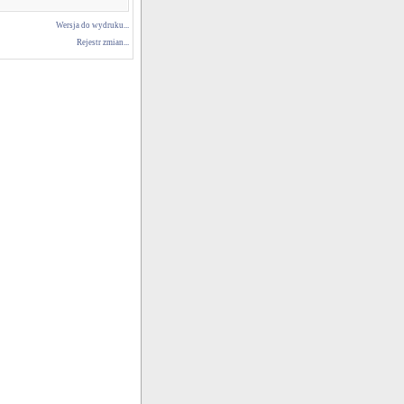
Wersja do wydruku...
Rejestr zmian...