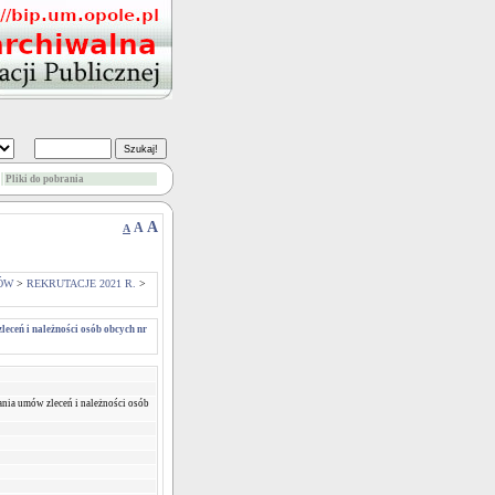
Pliki do pobrania
A
A
A
ÓW
>
REKRUTACJE 2021 R.
>
leceń i należności osób obcych nr
zania umów zleceń i należności osób