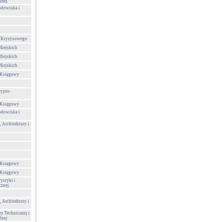
lnej
odowiska i
a Kryzysowego
Miejskich
Miejskich
Miejskich
-Księgowy
cyjno-
-Księgowy
odowiska i
 Architektury i
-Księgowy
-Księgowy
ystyki i
cznej
 Architektury i
ry Technicznej i
lnej