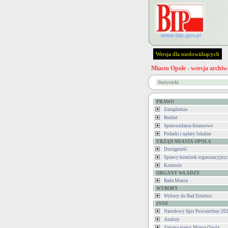
Wersja dla niedowidzących
Miasto Opole - wersja archiw
Statystyki
PRAWO
Zarządzenia
Budżet
Sprawozdania finansowe
Podatki i opłaty lokalne
URZĄD MIASTA OPOLA
Dostępność
Sprawy komórek organizacyjny
Kontrole
ORGANY WŁADZY
Rada Miasta
WYBORY
Wybory do Rad Dzielnic
INNE
Narodowy Spis Powszechny 202
Analizy
Zmiana granic Miasta Opola