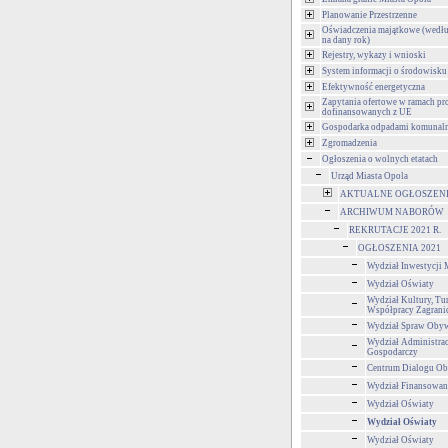
Planowanie Przestrzenne
Oświadczenia majątkowe (wedłu
na dany rok)
Rejestry, wykazy i wnioski
System informacji o środowisku
Efektywność energetyczna
Zapytania ofertowe w ramach pr
dofinansowanych z UE
Gospodarka odpadami komunal
Zgromadzenia
Ogłoszenia o wolnych etatach
Urząd Miasta Opola
AKTUALNE OGŁOSZENIA 
ARCHIWUM NABORÓW
REKRUTACJE 2021 R.
OGŁOSZENIA 2021
Wydział Inwestycji 
Wydział Oświaty
Wydział Kultury, Tur
Współpracy Zagrani
Wydział Spraw Obyw
Wydział Administra
Gospodarczy
Centrum Dialogu Ob
Wydział Finansowan
Wydział Oświaty
Wydział Oświaty
Wydział Oświaty