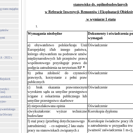
stanowisko
ds. ogólnobudowlanych
g stanu majątku
w Referacie Inwestycji, Remontów i Eksploatacji Obiek
w wymiarze 1 etatu
ojektów
Wymagania niezbędne
Dokumenty i oświadczenia pot
wymagań
nymi
a) obywatelstwo polskie/kraju Unii
Oświadczenie
Europejskiej i/lub innego państwa,
którego obywatelom na podstawie umów
- 2022 r.
międzynarodowych lub przepisów prawa
wspólnotowego przysługuje prawo do
*
podjęcia zatrudnienia na terytorium RP
b) pełna zdolność do czynności
Oświadczenie
prawnych, korzystanie z pełni praw
Miejskich
publicznych
c) brak skazania prawomocnym
Oświadczenie
ystyki i
wyrokiem sądu za umyślne przestępstwo
cznej
ścigane z oskarżenia publicznego lub
atelskich
umyślne przestępstwo skarbowe
cyjno-
d) nieposzlakowana opinia
Oświadczenie
ywatelskiego
e)wykształcenie: wyższe techniczne
Kserokopia dyplomu
ia Oświaty
budowlane
f) staż pracy
(przebieg dotychczasowego
Kserokopie świadectw pracy i/l
o zatrudnieniu w przypadku trw
zatrudnienia):
- co najmniej 2 lata stażu
(ważność zaświadczenia 1 m-c),
pracy na stanowiskach związanych z