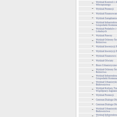
Wydział Kontroli i 
Wewnętrznego
Wydział Promocji
Wydział Finansowan
Wydział Zarządzani
Wydział Infrastruktu
Gospodarki Komuna
Wydział Podatków i 
Lokalnych
Wydział Prawny
Wydział Ochrony Śr
Rolnictwa
Wydział Inwestycji 
Wydział Inwestycji 
Wydział Finansowo
Wydział Oświaty
Biuro Urbanistyczne
Wydział Ochrony Śr
Rolnictwa
Wydział Infrastruktu
Gospodarki Komuna
Wydział Urbanistyki,
Budownictwa
Wydział Kultury, Tur
Współpracy Zagrani
Wydział Promocji
Centrum Dialogu Ob
Centrum Dialogu Ob
Wydział Urbanistyki,
Budownictwa
Wydział Infrastruktu