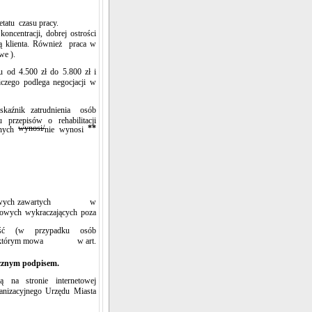
tatu czasu pracy.
oncentracji, dobrej ostrości
ą klienta. Również praca w
we ).
u od 4.500 zł do 5.800 zł i
czego podlega negocjacji w
wskaźnik zatrudnienia osób
przepisów o rehabilitacji
wynosi/
**
wnych
nie wynosi
ch osobowych zawartych w
owych wykraczających poza
wność (w
przypadku osób
nia, o którym mowa w art.
ęcznym podpisem.
 na stronie internetowej
anizacyjnego Urzędu Miasta