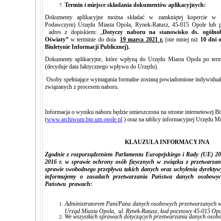
Termin i miejsce składania dokumentów aplikacyjnych:
Dokumenty aplikacyjne można składać w zamkniętej kopercie w
Podawczym) Urzędu Miasta Opola, Rynek-Ratusz, 45-015 Opole
lub p
adres z dopiskiem: „
Dotyczy naboru na stanowisko ds. ogóln
Oświaty”
w terminie do dnia
19 marca 2021 r.
(nie mniej niż
10 dni 
Biuletynie Informacji Publicznej).
Dokumenty aplikacyjne, które wpłyną do Urzędu Miasta Opola po termi
(decyduje data faktycznego wpływu do Urzędu).
Osoby spełniające wymagania formalne zostaną powiadomione indywidualn
związanych z procesem naboru.
Informacja o wyniku naboru będzie umieszczona na stronie internetowej Bi
(
www.archiwum.bip.um.opole.pl
) oraz na tablicy informacyjnej Urzędu M
KLAUZULA INFORMACYJNA
Zgodnie z rozporządzeniem Parlamentu Europejskiego i Rady (UE) 2
2016 r. w sprawie ochrony osób fizycznych w związku z przetwarza
sprawie swobodnego przepływu takich danych oraz uchylenia dyrekty
informujemy o zasadach przetwarzania Państwa danych osobowyc
Państwu prawach:
Administratorem Pani/Pana danych osobowych przetwarzanych w
Urząd Miasta Opola, ul. Rynek-Ratusz, kod pocztowy 45-015 Opo
We wszystkich sprawach dotyczących przetwarzania danych osobo