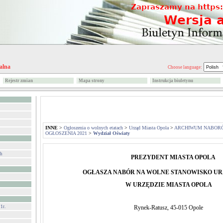
alna
Choose language:
Rejestr zmian
Mapa strony
Instrukcja biuletynu
INNE
>
Ogłoszenia o wolnych etatach
>
Urząd Miasta Opola
>
ARCHIWUM NABOR
OGŁOSZENIA 2021
>
Wydział Oświaty
ch
PREZYDENT MIASTA OPOLA
OGŁASZA NABÓR NA WOLNE STANOWISKO U
W URZĘDZIE MIASTA OPOLA
1r.
Rynek-Ratusz, 45-015 Opole