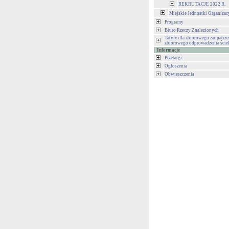
REKRUTACJE 2022 R.
Miejskie Jednostki Organizac
Programy
Biuro Rzeczy Znalezionych
Tatyfy dla zbiorowego zaopatrze
zbiorowego odprowadzenia ści
Informacje
Przetargi
Ogłoszenia
Obwieszczenia