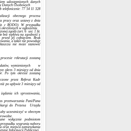
iem udostępnionych danych
ony Danych Osobowych
b telefonicznie: 77 54 11 328
izacji obecnego procesu
ks pracy oraz ustawy z dnia
 lit. c RODO). W przypadku
 określonych w ogłoszeniu
ej zgody (art. 6 ust. 1 lit.
ie bez wpływu na zgodność z
przed jej cofnięciem. Brak
towania, a także nie powoduje
właszcza nie może stanowić
procesie rekrutacji zostaną
andydatów, wymienionych w
ez okres 3 miesięcy od dnia
r. Po tym okresie zostaną
szczone przez Referat Kadr
niż po upływie 3 miesięcy od
ądania ich sprostowania,
s przetwarzania Pani/Pana
 skargi do Prezesa Urzędu
 aby uczestniczyć w obecnym
browolne.
ane wyłącznie podmiotom
 przypadku wygrania naboru
a oraz miejsca zamieszkania
tynie Informacji Publicznej,