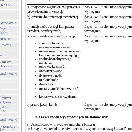
lnej
odowiska i
g)
znajomość zagadnień związanych z
Zapis w liście motywacyjnym
prowadzeniem inwestycji
wymagania
h) czytanie dokumentacji technicznej
Zapis w liście motywacyjnym
wymagania
a Kryzysowego
i) umiejętność obsługi komputera i
Zapis w liście motywacyjnym
Miejskich
urządzeń peryferyjnych,
wymagania
Miejskich
k)
cechy osobowe i predyspozycje:
Zapis w liście motywacyjnym
Miejskich
wymagania
samodzielność w
-Księgowy
podejmowaniu decyzji,
umiejętność pracy w zespole i
cyjno-
komunikacji interpersonalnej,
zdolność analitycznego
-Księgowy
myślenia,
odpowiedzialność,
odowiska i
obowiązkowość,
 Architektury i
dyspozycyjność,
punktualność,
dokładność
operatywność, kreatywność,
wysoka kultura zawodowa
konsekwencja w działaniu,
-Księgowy
-Księgowy
ł) prawo jazdy kat. B
Zapis w liście motywacyjnym
ystyki i
wymagania
cznej
Zakres zadań wykonywanych na stanowisku:
 Architektury i
a)
Uczestnictwo w przygotowaniu planu budżetu.
ry Technicznej i
b) Przygotowanie dokumentów i wniosków zgodnie z ustawą Prawo Zamó
lnej