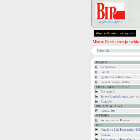
Wersja dla niedowidzących
Miasto Opole - wersja archiw
Statystyki
PRAWO
Zarządzenia
Budżet
Sprawozdania finansowe
Podatki i opłaty lokalne
URZĄD MIASTA OPOLA
Dostępność
Sprawy komórek organizacyjny
Kontrole
ORGANY WŁADZY
Rada Miasta
WYBORY
Wybory do Rad Dzielnic
INNE
Narodowy Spis Powszechny 202
Analizy
Zmiana granic Miasta Opola