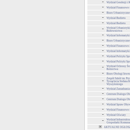
Wydział Geodezji i K
Wydział Finansowo
Biuro Urbanistyczne
Wydział Budżetu
Wydział Budżetu
Wydział Urbanistyki,
Budownictwa
Wydział Informatyki
Biuro Urbanistyczne
Wydział Finansowo
Wydział Informatyki
Wydział Polityki Sp
Wydział Polityki Sp
Wydział Ochrony Śr
Rolnictwa
Biuro Obsługi Inwe
Zespół Szkół im. Pr
Tysiąclecia Stefana 
Wyszyńskiego
Wydział Zarzadzani
Centrum Dialogu Ob
Centrum Dialogu Ob
Wydział Spraw Obyw
Wydział Finansowo
Wydział Oświaty
Wydział Infrastruktu
Gospodarki Komuna
AKTUALNE OGŁOSZEN