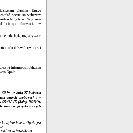
Kancelarii Ogólnej (Biurze
rzesłać pocztą na wskazany
obudowlanych w Wydziale
od dnia opublikowania w
nie, nie będą rozpatrywane
ie co do dalszych czynności
uletynu Informacji Publicznej
iasta Opola.
016/679 z dnia 27 kwietnia
niem danych osobowych i w
wy 95/46/WE (dalej: RODO),
h oraz o przysługujących
 Urzędzie Miasta Opola jest
le.
wych oraz korzystania