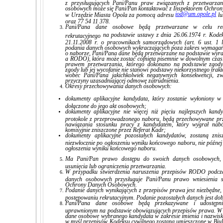
z przysługujących Pani/Panu praw związanych z przetwarzan
osobowych może się Pani/Pan kontaktować z Inspektorem Ochr
iod@um.opole.pl
w Urzędzie Miasta Opola za pomocą adresu
lu
oraz 77 54 11 378.
Pani/Pana dane osobowe będą przetwarzane w celu real
na podstawie ustawy z dnia 26.06.1974 r. Kode
rekrutacyjnego
21.11.2008 r. o pracownikach samorządowych (art. 6 ust. 1
podania danych osobowych wykraczających poza zakres wymagań
o naborze, Pani/Pana dane będą przetwarzane na podstawie wyrażon
a RODO), która może zostać cofnięta pisemnie w dowolnym czas
prawem przetwarzania, którego dokonano na podstawie zgody 
zgody lub jej wycofanie nie stanowi podstawy niekorzystnego trak
wobec Pani/Pana jakichkolwiek negatywnych konsekwencji, z
przyczyny uzasadniającej odmowę zatrudnienia.
Okresy przechowywania danych osobowych:
dokumenty aplikacyjne kandydata, który zostanie wyłoniony w 
dołączone do jego akt osobowych;
dokumenty aplikacyjne nie więcej niż pięciu najlepszych k
protokole z przeprowadzonego naboru, będą przechowywane prz
nawiązania stosunku pracy z kandydatem, który wygrał nabó
komisyjnie zniszczone przez Referat Kadr;
dokumenty aplikacyjne pozostałych kandydatów, zostaną zni
niezwłocznie po ogłoszeniu wyniku końcowego naboru, nie późnej 
ogłoszenia wyniku końcowego naboru.
Ma Pani/Pan prawo dostępu do swoich danych osobowych, ż
usunięcia lub ograniczenia przetwarzania.
W przypadku stwierdzenia naruszenia przepisów RODO podcza
danych osobowych przysługuje Pani/Panu prawo wniesienia
Ochrony Danych Osobowych.
Podanie danych wynikających z przepisów prawa jest niezbędne,
postępowaniu rekrutacyjnym. Podanie pozostałych danych jest do
Pani/Pana dane osobowe będą przekazywane i udostępni
uprawnionym na podstawie obowiązujących przepisów prawa. W
dane osobowe wybranego kandydata w zakresie imienia i nazwisk
w myśl przepisów Kodeksu cywilnego zostaną umieszczone w Biule