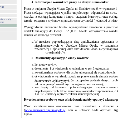
Informacja o warunkach pracy na danym stanowisku:
yjne
Praca w budynku Urzędu Miasta Opola, ul. Sienkiewicza 6, w wymiarze 1 e
Praca siedząca, wymagająca wysiłku umysłowego, odporności na stres, k
wzroku, z obsługą komputera i innych urządzeń biurowych oraz obsług
nia w wodę i
terenie związana z wykonywanym zakresem czynności ( jednostki oświato
eków
Wynagrodzenie miesięczne brutto: wynagrodzenie zasadnicze z przedział
dodatek funkcyjny do kwoty 1.320,00zł. Kwota wynagrodzenia zasadni
ramach wskazanego przedziału.
W miesiącu poprzedzającym datę upublicznienia ogłoszenia 
niepełnosprawnych w Urzędzie Miasta Opola, w rozumieniu 
zawodowej i społecznej oraz zatrudnianiu osób niepełnospra
co najmniej 6%.
Dokumenty aplikacyjne winny zawierać:
list motywacyjny;
dokumenty i oświadczenia wymienione w pkt 1 ogłoszenia;
kwestionariusz osobowy dla osoby ubiegającej się o zatrudnienie;
oświadczenie o wyrażeniu zgody na przetwarzanie dany
(w przypadku podania danych osob
dokumentach aplikacyjnych
zakres wymagań określonych w ogłoszeniu o naborze);
kserokopię dokumentu potwierdzającego niepełnospra
niepełnosprawnych, które zamierzają skorzystać z uprawnie
13a ust. 2 ustawy o pracownikach samorządowych).
Kwestionariusz osobowy oraz oświadczenia należy opatrzyć własnor
Wzór kwestionariusza osobowego oraz oświadczeń - dostępne są
(
www.archiwum.bip.um.opole.pl
) oraz w Referacie Kadr Wydziału Org
Opola.