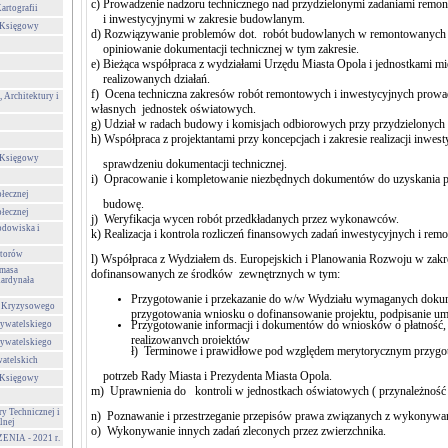
c) Prowadzenie nadzoru technicznego nad przydzielonymi zadaniami rem
artografii
i inwestycyjnymi w zakresie budowlanym.
-Księgowy
d) Rozwiązywanie problemów dot. robót budowlanych w remontowanych o
opiniowanie dokumentacji technicznej w tym zakresie.
e) Bieżąca współpraca z wydziałami Urzędu Miasta Opola i jednostkami mi
realizowanych działań.
f) Ocena techniczna zakresów robót remontowych i inwestycyjnych prow
 Architektury i
własnych jednostek oświatowych.
g) Udział w radach budowy i komisjach odbiorowych przy przydzielonych 
h) Współpraca z projektantami przy koncepcjach i zakresie realizacji inwest
-Księgowy
sprawdzeniu dokumentacji technicznej.
i) Opracowanie i kompletowanie niezbędnych dokumentów do uzyskania 
ołecznej
budowę.
ołecznej
j) Weryfikacja wycen robót przedkładanych przez wykonawców.
odowiska i
k) Realizacja i kontrola rozliczeń finansowych zadań inwestycyjnych i rem
storów
l) Współpraca z Wydziałem ds. Europejskich i Planowania Rozwoju w zakres
ymasa
dofinansowanych ze środków zewnętrznych w tym:
Kardynała
Przygotowanie i przekazanie do w/w Wydziału wymaganych doku
a Kryzysowego
przygotowania wniosku o dofinansowanie projektu, podpisanie u
Przygotowanie informacji i dokumentów do wniosków o płatność, 
ywatelskiego
realizowanych projektów
ywatelskiego
ł) Terminowe i prawidłowe pod względem merytorycznym przygo
atelskich
potrzeb Rady Miasta i Prezydenta Miasta Opola.
-Księgowy
m) Uprawnienia do kontroli w jednostkach oświatowych ( przynależność
ry Technicznej i
n) Poznawanie i przestrzeganie przepisów prawa związanych z wykonywa
lnej
o) Wykonywanie innych zadań zleconych przez zwierzchnika.
IA - 2021 r.