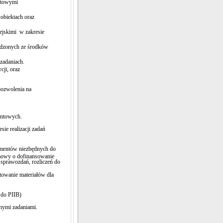
ontowymi
biektach oraz
ejskimi w zakresie
adzonych ze środków
zadaniach.
ycji, oraz
pozwolenia na
ontowych.
ie realizacji zadań
mentów niezbędnych do
mowy o dofinansowanie
sprawozdań, rozliczeń do
towanie materiałów dla
 do PIIB)
nymi zadaniami.