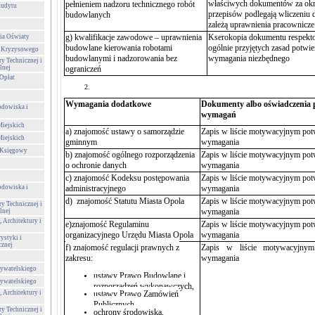
właściwych dokumentów za
ok
pełnieniem nadzoru technicznego robót
Audytu
przepisów podlegają wliczeniu 
budowlanych
zależą uprawnienia pracownicze
g) kwalifikacje zawodowe – uprawnienia
Kserokopia dokumentu respekt
ia Oświaty
budowlane kierowania robotami
ogólnie przyjętych zasad potwie
a Kryzysowego
budowlanymi i nadzorowania bez
wymagania niezbędnego
ry Technicznej i
lnej
ograniczeń
Opłat
Wymagania dodatkowe
Dokumenty albo oświadczenia p
odowiska i
wymagań
Miejskich
a) znajomość ustawy o samorządzie
Zapis w liście motywacyjnym
potw
Miejskich
gminnym
wymagania
-Księgowy
b)
znajomość ogólnego rozporządzenia
Zapis w liście motywacyjnym
potw
o ochronie danych
wymagania
c) znajomość Kodeksu postępowania
Zapis w liście motywacyjnym
potw
odowiska i
administracyjnego
wymagania
d) znajomość Statutu Miasta Opola
Zapis w liście motywacyjnym
potw
ry Technicznej i
wymagania
lnej
 Architektury i
e)znajomość Regulaminu
Zapis w liście motywacyjnym
potw
organizacyjnego Urzędu Miasta Opola
wymagania
ystyki i
cznej
f)
znajomość regulacji prawnych z
Zapis w liście motywacyjnym
zakresu:
wymagania
ywatelskiego
ustawy Prawo Budowlane i
ywatelskiego
rozporządzeń wykonawczych,
 Architektury i
ustawy Prawo Zamówień
Publicznych,
ry Technicznej i
ochrony środowiska,