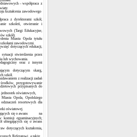
podstawowych – współpraca z
wiaty.
woju kształcenia zawodowego
praca z dyrektorami szkół,
anie szkoleń, otwieranie i
wowych (Targi Edukacyjne,
sów szkół).
denta Miasta Opola tytułu
e szkołami zawodowymi.
wzięć dotyczących edukacji,
ytuacji stwierdzenia przez
nia lub wychowania.
dagogiczny oraz z innymi
ającym dotyczącym skarg,
ch szkół.
zdawaniem z realizacji zadań
 środków, przygotowywanie
udżetowych przypisanych do
 jednostek oświatowych,
 Miasta Opola, Opolskiego
 odznaczeń resortowych dla
tki oświatowej.
biegających się o awans na
w komisji egzaminacyjnych;
ół ubiegających się o awans
aw dotyczących kształcenia,
econych Referatowi, a także