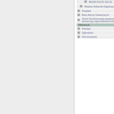
REKRUTACJE 2022 R.
Miejskie Jednostki Organizac
Programy
Biuro Rzeczy Znalezionych
Tatyfy dla zbiorowego zaopatrze
zbiorowego odprowadzenia ści
Informacje
Przetargi
Ogłoszenia
Obwieszczenia