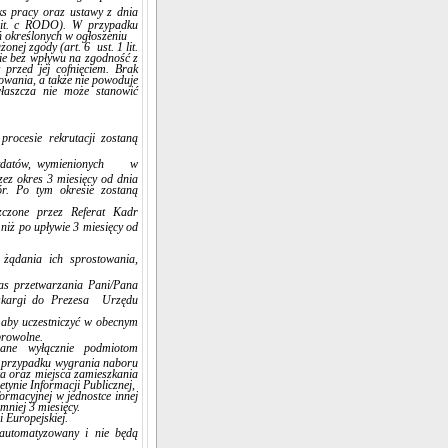
ks pracy oraz ustawy z dnia
 lit. c RODO). W przypadku
 określonych w ogłoszeniu
ej zgody (art. 6 ust. 1 lit.
ie bez wpływu na zgodność z
przed jej cofnięciem. Brak
towania, a także nie powoduje
właszcza nie może stanowić
procesie rekrutacji zostaną
andydatów, wymienionych w
ez okres 3 miesięcy od dnia
r. Po tym okresie zostaną
szczone przez Referat Kadr
niż po upływie 3 miesięcy od
ądania ich sprostowania,
s przetwarzania Pani/Pana
 skargi do Prezesa Urzędu
 aby uczestniczyć w obecnym
browolne.
ane wyłącznie podmiotom
 przypadku wygrania naboru
a oraz miejsca zamieszkania
tynie Informacji Publicznej,
ormacyjnej w jednostce innej
mniej 3 miesięcy.
 Europejskiej.
automatyzowany i nie będą