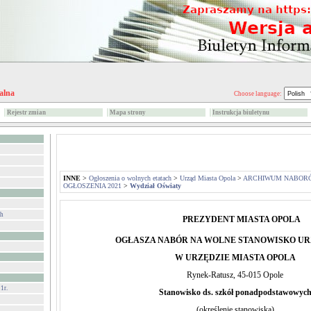
alna
Choose language:
Rejestr zmian
Mapa strony
Instrukcja biuletynu
INNE
>
Ogłoszenia o wolnych etatach
>
Urząd Miasta Opola
>
ARCHIWUM NABOR
OGŁOSZENIA 2021
>
Wydział Oświaty
ch
PREZYDENT MIASTA OPOLA
OGŁASZA NABÓR NA WOLNE STANOWISKO U
W URZĘDZIE MIASTA OPOLA
Rynek-Ratusz, 45-015 Opole
1r.
Stanowisko ds. szkół ponadpodstawowyc
(określenie stanowiska)