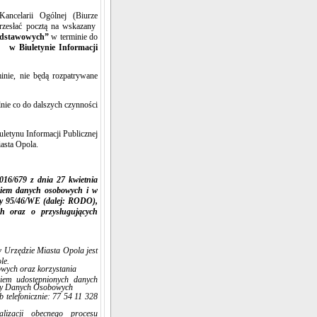
ncelarii Ogólnej (Biurze
rzesłać pocztą na wskazany
odstawowych
”
w terminie do
 w Biuletynie Informacji
nie, nie będą rozpatrywane
ie co do dalszych czynności
uletynu Informacji Publicznej
iasta Opola.
016/679 z dnia 27 kwietnia
niem danych osobowych i w
wy 95/46/WE (dalej: RODO),
h oraz o przysługujących
 Urzędzie Miasta Opola jest
le.
wych oraz korzystania
iem udostępnionych danych
ony Danych Osobowych
b telefonicznie: 77 54 11 328
izacji obecnego procesu