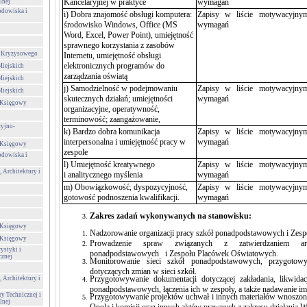
Kancelaryjnej w praktyce
wymagań
lnej
odowiska i
i) Dobra znajomość obsługi komputera:
Zapisy w liście motywacyjnym 
środowisko Windows, Office (MS
wymagań
Word, Excel, Power Point), umiejętność
sprawnego korzystania z zasobów
a Kryzysowego
Internetu, umiejętność obsługi
elektronicznych programów do
Miejskich
zarządzania oświatą
Miejskich
j) Samodzielność w podejmowaniu
Zapisy w liście motywacyjnym 
Miejskich
skutecznych działań; umiejętności
wymagań
-Księgowy
organizacyjne, operatywność,
terminowość; zaangażowanie,
cyjno-
k) Bardzo dobra komunikacja
Zapisy w liście motywacyjnym 
interpersonalna i umiejętność pracy w
wymagań
-Księgowy
zespole
odowiska i
l) Umiejętność kreatywnego
Zapisy w liście motywacyjnym 
 Architektury i
i analitycznego myślenia
wymagań
m) Obowiązkowość, dyspozycyjność,
Zapisy w liście motywacyjnym 
gotowość podnoszenia kwalifikacji.
wymagań
Zakres zadań wykonywanych na stanowisku:
-Księgowy
Nadzorowanie organizacji pracy szkół ponadpodstawowych i Zes
-Księgowy
Prowadzenie spraw związanych z zatwierdzaniem ark
ystyki i
ponadpodstawowych i Zespołu Placówek Oświatowych.
cznej
Monitorowanie sieci szkół ponadpodstawowych, przygotowy
dotyczących zmian w sieci szkół.
Przygotowywanie dokumentacji dotyczącej zakładania, likwidacj
 Architektury i
ponadpodstawowych, łączenia ich w zespoły, a także nadawanie im
ry Technicznej i
Przygotowywanie projektów uchwał i innych materiałów wnoszo
lnej
Opola i komisji oraz innych aktów prawnych z zakresu działania W