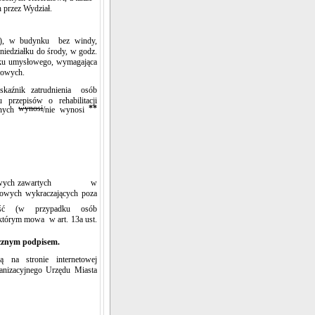
h przez Wydział.
ro), w budynku bez windy,
niedziałku do środy, w godz.
iłku umysłowego, wymagająca
urowych.
wskaźnik zatrudnienia osób
przepisów o rehabilitacji
wynosi
**
wnych
/nie wynosi
ch osobowych zawartych w
bowych wykraczających poza
wność (w
przypadku osób
 którym mowa w art. 13a ust.
ęcznym podpisem.
 na stronie internetowej
anizacyjnego Urzędu Miasta