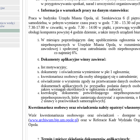
w przygotowywaniu spotkań, narad i uroczystości organizowanyc
yjne
Informacja o warunkach pracy na danym stanowisku:
Praca w budynku Urzędu Miasta Opola, ul. Sienkiewicza 6 (I pięt
samodzielna, w pełnym wymiarze czasu pracy w godz. 7.30 – 15.30 od po
nia w wodę i
eków
7.30-17.00 w czwartki, w godz. 7.30 – 14.00 w piątki, z przewagą wys
obsługi komputera powyżej 4 godzin dziennie, a także innych urządzeń bi
W miesiącu poprzedzającym datę upublicznienia ogłoszenia 
niepełnosprawnych w Urzędzie Miasta Opola, w rozumieniu 
zawodowej i społecznej oraz zatrudnianiu osób niepełnospra
co najmniej 6%.
Dokumenty aplikacyjne winny zawierać:
list motywacyjny;
dokumenty i oświadczenia wymienione w pkt 1 ogłoszenia;
kwestionariusz osobowy dla osoby ubiegającej się o zatrudnienie;
oświadczenie o wyrażeniu zgody na przetwarzanie dany
dokumentach aplikacyjnych (w przypadku podania danych oso
zakres wymagań określonych w ogłoszeniu o naborze);
kserokopię dokumentu potwierdzającego niepełnospra
niepełnosprawnych, które zamierzają skorzystać z uprawnienia, o
2 ustawy o pracownikach samorządowych).
Kwestionariusz osobowy oraz oświadczenia należy opatrzyć własnor
Wzór kwestionariusza osobowego oraz oświadczeń - dostępne są
(
www.archiwum.bip.um.opole.pl
) oraz w Referacie Kadr Wydziału Org
Opola.
Termin i miejsce składania dokumentów aplikacyjnych: