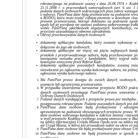
rekrutacyjnego
na podstawie ustawy z dnia 26.06.1974 r. Kode
21.11.2008 r. o pracownikach samorządowych (art. 6 ust. 1
podania danych osobowych wykraczających poza zakres wymagań
o naborze, Pani/Pana dane będą przetwarzane na podstawie wyrażon
a RODO), która może zostać cofnięta pisemnie w dowolnym czas
prawem przetwarzania, którego dokonano na podstawie zgody 
zgody lub jej wycofanie nie stanowi podstawy niekorzystnego trak
wobec Pani/Pana jakichkolwiek negatywnych konsekwencji, z
przyczyny uzasadniającej odmowę zatrudnienia.
Okresy przechowywania danych osobowych:
dokumenty aplikacyjne kandydata, który zostanie wyłoniony w 
dołączone do jego akt osobowych;
dokumenty aplikacyjne nie więcej niż pięciu najlepszych k
protokole z przeprowadzonego naboru, będą przechowywane prz
nawiązania stosunku pracy z kandydatem, który wygrał nabó
komisyjnie zniszczone przez Referat Kadr;
dokumenty aplikacyjne pozostałych kandydatów, zostaną zni
niezwłocznie po ogłoszeniu wyniku końcowego naboru, nie późnej 
ogłoszenia wyniku końcowego naboru.
Ma Pani/Pan prawo dostępu do swoich danych osobowych, ż
usunięcia lub ograniczenia przetwarzania.
W przypadku stwierdzenia naruszenia przepisów RODO podcza
danych osobowych przysługuje Pani/Panu prawo wniesienia
Ochrony Danych Osobowych.
Podanie danych wynikających z przepisów prawa jest niezbędne,
postępowaniu rekrutacyjnym. Podanie pozostałych danych jest do
Pani/Pana dane osobowe będą przekazywane i udostępni
uprawnionym na podstawie obowiązujących przepisów prawa. W
dane osobowe wybranego kandydata w zakresie imienia i nazwisk
w myśl przepisów Kodeksu cywilnego zostaną umieszczone w Biule
na tablicy informacyjnej Urzędu Miasta Opola oraz na tablicy inf
niż Urząd Miasta, w której jest prowadzony nabór na okres co naj
Pani/Pana dane osobowe nie będą przekazywane poza obszar Unii
Pani/Pana dane osobowe nie będą przetwarzane w sposób z
profilowane.