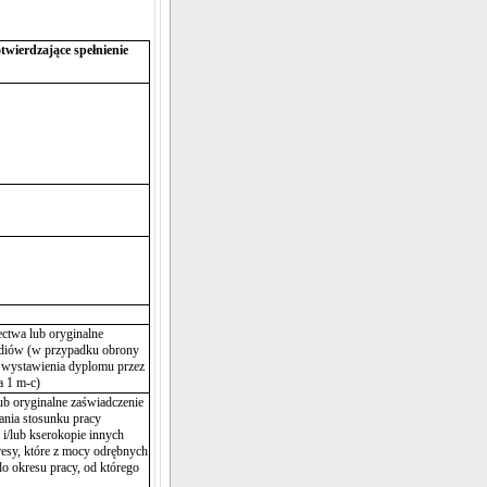
wierdzające spełnienie
ctwa lub oryginalne
udiów (w przypadku obrony
wystawienia dyplomu przez
a 1 m-c)
ub oryginalne zaświadczenie
ania stosunku pracy
 i/lub kserokopie innych
sy, które z mocy odrębnych
do okresu pracy, od którego