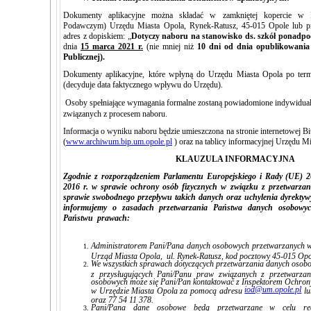
Dokumenty aplikacyjne można składać w zamkniętej kopercie w Ka
Podawczym) Urzędu Miasta Opola, Rynek-Ratusz, 45-015 Opole lub p
adres z dopiskiem: „
Dotyczy naboru na stanowisko ds. szkół ponadp
dnia
15 marca 2021 r.
(nie mniej niż
10 dni od dnia opublikowania
Publicznej).
Dokumenty aplikacyjne, które wpłyną do Urzędu Miasta Opola po termi
(decyduje data faktycznego wpływu do Urzędu).
Osoby spełniające wymagania formalne zostaną powiadomione indywidualn
związanych z procesem naboru.
Informacja o wyniku naboru będzie umieszczona na stronie internetowej Bi
(
www.archiwum.bip.um.opole.pl
) oraz na tablicy informacyjnej Urzędu M
KLAUZULA INFORMACYJNA
Zgodnie z rozporządzeniem Parlamentu Europejskiego i Rady (UE) 2
2016 r. w sprawie ochrony osób fizycznych w związku z przetwarza
sprawie swobodnego przepływu takich danych oraz uchylenia dyrekty
informujemy o zasadach przetwarzania Państwa danych osobowyc
Państwu prawach:
Administratorem Pani/Pana danych osobowych przetwarzanych w
Urząd Miasta Opola, ul. Rynek-Ratusz, kod pocztowy 45-015 Opo
We wszystkich sprawach dotyczących przetwarzania danych osobo
z przysługujących Pani/Panu praw związanych z przetwarzan
osobowych może się Pani/Pan kontaktować z Inspektorem Ochr
iod@um.opole.pl
w Urzędzie Miasta Opola za pomocą adresu
lu
oraz 77 54 11 378.
Pani/Pana dane osobowe będą przetwarzane w celu real