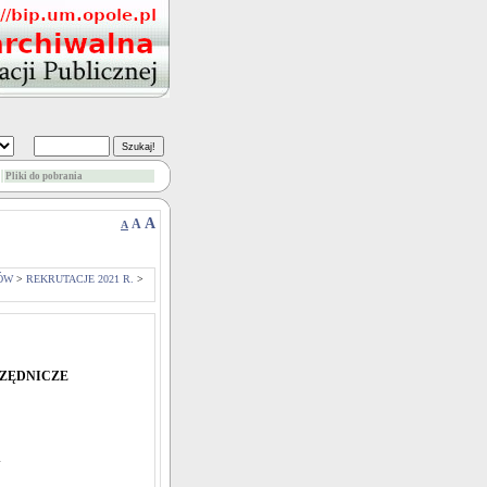
Pliki do pobrania
A
A
A
ÓW
>
REKRUTACJE 2021 R.
>
RZĘDNICZE
h