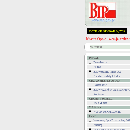
Wersja dla niedowidzących
Miasto Opole - wersja archiw
Statystyki
PRAWO
Zarządzenia
Budżet
Sprawozdania finansowe
Podatki i opłaty lokalne
URZĄD MIASTA OPOLA
Dostępność
Sprawy komórek organizacyjny
Kontrole
ORGANY WŁADZY
Rada Miasta
WYBORY
Wybory do Rad Dzielnic
INNE
Narodowy Spis Powszechny 202
Analizy
Zmiana granic Miasta Opola