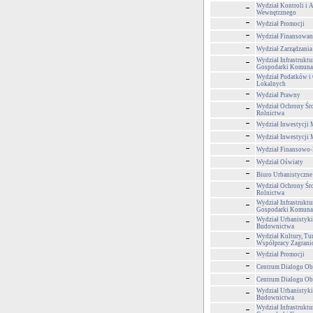
Wydział Kontroli i 
Wewnętrznego
Wydział Promocji
Wydział Finansowan
Wydział Zarządzani
Wydział Infrastruktu
Gospodarki Komuna
Wydział Podatków i 
Lokalnych
Wydział Prawny
Wydział Ochrony Śr
Rolnictwa
Wydział Inwestycji 
Wydział Inwestycji 
Wydział Finansowo
Wydział Oświaty
Biuro Urbanistyczne
Wydział Ochrony Śr
Rolnictwa
Wydział Infrastruktu
Gospodarki Komuna
Wydział Urbanistyki,
Budownictwa
Wydział Kultury, Tur
Współpracy Zagrani
Wydział Promocji
Centrum Dialogu Ob
Centrum Dialogu Ob
Wydział Urbanistyki,
Budownictwa
Wydział Infrastruktu