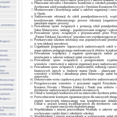
artografii
Planowanie zawodów i kierunków kształcenia w szkołach ponad
dyrektorami szkół ponadpodstawowych i Opolskim Kuratorem Oś
-Księgowy
Monitorowanie i koordynacja zadań w zakresie organizacji i roz
w Opolu.
Nadzorowanie rekrutacji do szkół ponadpodstawowych, współ
koordynowanie elektronicznego procesu rekrutacji (organizow
zamykanie etapów procesu).
 Architektury i
Prowadzenie spraw związanych z promocją szkół ponadpodsta
Salon Maturzystów, rankingi – popularyzowanie osiągnięć i sukce
Prowadzenie spraw związanych z przyznawaniem przez Prezy
„Partner Edukacji Zawodowej” pracodawcom współpracującym z
Przekazywanie szkołom informacji oraz popularyzowanie przedsię
-Księgowy
w tym edukacji zawodowej.
Uzgadnianie programów naprawczych nadzorowanych szkół w s
organ nadzoru pedagogicznego niedostatecznych efektów kształce
ołecznej
Prowadzenie współpracy z organem sprawującym nadzór pe
ołecznej
instytucjami w zakresie realizacji zadań oświatowych.
odowiska i
Prowadzenie spraw związanych z postępowaniem wyjaśni
wniosków i interwencji w zakresie organizacji pracy nadzorowany
storów
Prowadzenie spraw związanych z planowaniem, realizacją i sprawo
finansowych ujętych w budżecie miasta Opola – planowanie
ymasa
Kardynała
wniosków o korektę i aktualizacja planu finansowego zadań b
stanowiska.
Dokonywanie oceny cząstkowej pracy dyrektorów nadzorowanych
a Kryzysowego
Przygotowywanie wniosków o przyznanie nagród Prezydenta
ywatelskiego
Kuratora Oświaty i Ministra Edukacji i Nauki oraz orderów i
ywatelskiego
dyrektorów nadzorowanych jednostek oświatowych.
Udział w komisjach konkursowych na stanowisko dyrektora jednos
atelskich
Przewodniczenie komisjom egzaminacyjnym dla nauczycieli u
-Księgowy
stopień nauczyciela mianowanego oraz kompletowanie składó
Udział w pracach komisji kwalifikacyjnych dla dyrektorów szk
na stopień nauczyciela dyplomowanego.
ry Technicznej i
Współdziałanie z innymi pracownikami Wydziału w zakresie spr
lnej
wychowania i opieki dzieci i młodzieży szkolnej.
IA - 2021 r.
Współdziałanie z innymi pracownikami w wykonywaniu zadań zl