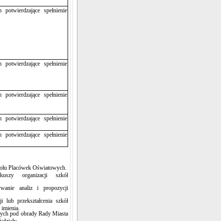
potwierdzające spełnienie
potwierdzające spełnienie
potwierdzające spełnienie
potwierdzające spełnienie
potwierdzające spełnienie
połu Placówek Oświatowych.
uszy organizacji szkół
wanie analiz i propozycji
i lub przekształcenia szkół
 imienia.
nych pod obrady Rady Miasta
ydziału.