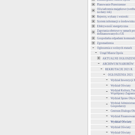
Planowanie Przestrzenne
Oświadczenia majątkowe (wedłu
na dany rok)
Rejestry, wykazy i wnioski
System informacji o środowisku
Efektywność energetyczna
Zapytania ofertowe w ramach pr
dofinansowanych z UE
Gospodarka odpadami komunal
Zgromadzenia
Ogłoszenia o wolnych etatach
Urząd Miasta Opola
AKTUALNE OGŁOSZENIA 
ARCHIWUM NABORÓW
REKRUTACJE 2021 R.
OGŁOSZENIA 2021
Wydział Inwestycji 
Wydział Oświaty
Wydział Kultury, Tur
Współpracy Zagrani
Wydział Spraw Obyw
Wydział Administra
Gospodarczy
Centrum Dialogu Ob
Wydział Finansowan
Wydział Oświaty
Wydział Oświaty
Wydział Oświaty