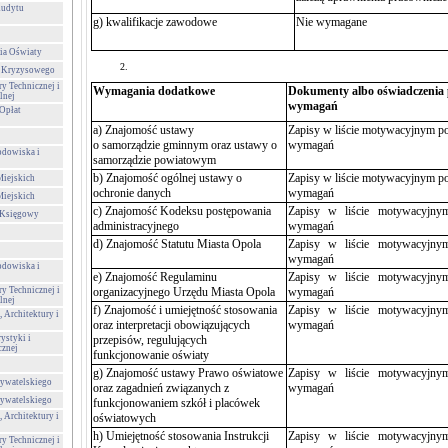
Audytu
g) kwalifikacje zawodowe
Nie wymagane
ia Oświaty
a Kryzysowego
ry Technicznej i
Wymagania dodatkowe
Dokumenty albo oświadczenia p
lnej
wymagań
Opłat
a) Znajomość ustawy
Zapisy w liście motywacyjnym pot
o samorządzie gminnym oraz ustawy o
wymagań
odowiska i
samorządzie powiatowym
b) Znajomość ogólnej ustawy o
Zapisy w liście motywacyjnym pot
Miejskich
ochronie danych
wymagań
Miejskich
c) Znajomość Kodeksu postępowania
Zapisy w liście motywacyjnym 
-Księgowy
administracyjnego
wymagań
d) Znajomość Statutu Miasta Opola
Zapisy w liście motywacyjnym 
wymagań
odowiska i
e) Znajomość Regulaminu
Zapisy w liście motywacyjnym 
ry Technicznej i
organizacyjnego Urzędu Miasta Opola
wymagań
lnej
f) Znajomość i umiejętność stosowania
Zapisy w liście motywacyjnym 
 Architektury i
oraz interpretacji obowiązujących
wymagań
ystyki i
przepisów, regulujących
cznej
funkcjonowanie oświaty
g) Z
najomość ustawy Prawo oświatowe
Zapisy w liście motywacyjnym 
ywatelskiego
oraz zagadnień związanych z
wymagań
ywatelskiego
funkcjonowaniem szkół i placówek
 Architektury i
oświatowych
h) Umiejętność stosowania Instrukcji
Zapisy w liście motywacyjnym 
ry Technicznej i