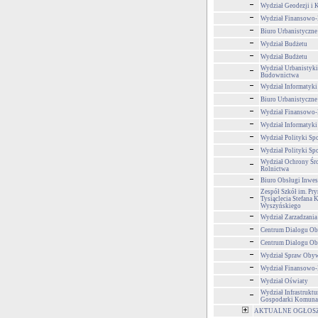
Wydział Geodezji i K
Wydział Finansowo
Biuro Urbanistyczne
Wydział Budżetu
Wydział Budżetu
Wydział Urbanistyki,
Budownictwa
Wydział Informatyki
Biuro Urbanistyczne
Wydział Finansowo
Wydział Informatyki
Wydział Polityki Sp
Wydział Polityki Sp
Wydział Ochrony Śr
Rolnictwa
Biuro Obsługi Inwe
Zespół Szkół im. Pr
Tysiąclecia Stefana 
Wyszyńskiego
Wydział Zarzadzani
Centrum Dialogu Ob
Centrum Dialogu Ob
Wydział Spraw Obyw
Wydział Finansowo
Wydział Oświaty
Wydział Infrastruktu
Gospodarki Komuna
AKTUALNE OGŁOSZEN