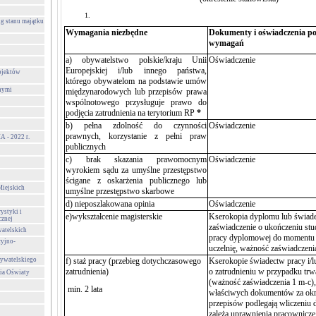
g stanu majątku
Wymagania niezbędne
Dokumenty i oświadczenia pot
wymagań
a) obywatelstwo polskie/kraju Unii
Oświadczenie
Europejskiej i/lub innego państwa,
ojektów
którego obywatelom na podstawie umów
nymi
międzynarodowych lub przepisów prawa
wspólnotowego przysługuje prawo do
podjęcia zatrudnienia na terytorium RP
*
b) pełna zdolność do czynności
Oświadczenie
prawnych, korzystanie z pełni praw
- 2022 r.
publicznych
c) brak skazania prawomocnym
Oświadczenie
wyrokiem sądu za umyślne przestępstwo
ścigane z oskarżenia publicznego lub
Miejskich
umyślne przestępstwo skarbowe
d) nieposzlakowana opinia
Oświadczenie
ystyki i
e)wykształcenie magisterskie
Kserokopia dyplomu lub świade
cznej
zaświadczenie o ukończeniu st
atelskich
pracy dyplomowej do momentu 
cyjno-
uczelnię, ważność zaświadczeni
ywatelskiego
f) staż pracy (przebieg dotychczasowego
Kserokopie świadectw pracy i/l
zatrudnienia)
o zatrudnieniu w przypadku trw
ia Oświaty
(ważność zaświadczenia 1 m-c),
min. 2 lata
właściwych dokumentów za okre
przepisów podlegają wliczeniu 
zależą uprawnienia pracownicze