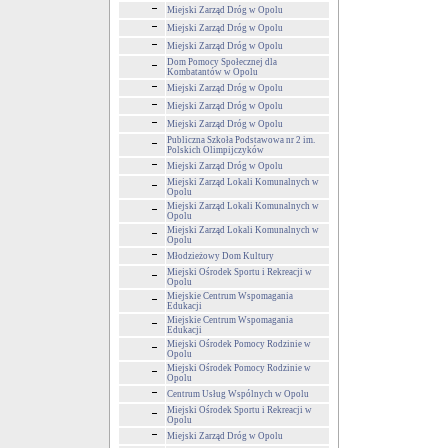
Miejski Zarząd Dróg w Opolu
Miejski Zarząd Dróg w Opolu
Miejski Zarząd Dróg w Opolu
Dom Pomocy Społecznej dla
Kombatantów w Opolu
Miejski Zarząd Dróg w Opolu
Miejski Zarząd Dróg w Opolu
Miejski Zarząd Dróg w Opolu
Publiczna Szkoła Podstawowa nr 2 im.
Polskich Olimpijczyków
Miejski Zarząd Dróg w Opolu
Miejski Zarząd Lokali Komunalnych w
Opolu
Miejski Zarząd Lokali Komunalnych w
Opolu
Miejski Zarząd Lokali Komunalnych w
Opolu
Młodzieżowy Dom Kultury
Miejski Ośrodek Sportu i Rekreacji w
Opolu
Miejskie Centrum Wspomagania
Edukacji
Miejskie Centrum Wspomagania
Edukacji
Miejski Ośrodek Pomocy Rodzinie w
Opolu
Miejski Ośrodek Pomocy Rodzinie w
Opolu
Centrum Usług Wspólnych w Opolu
Miejski Ośrodek Sportu i Rekreacji w
Opolu
Miejski Zarząd Dróg w Opolu