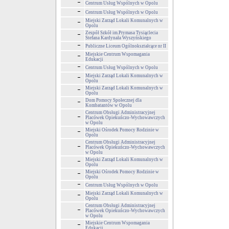
Centrum Usług Wspólnych w Opolu
Centrum Usług Wspólnych w Opolu
Miejski Zarząd Lokali Komunalnych w
Opolu
Zespół Szkół im.Prymasa Tysiąclecia
Stefana Kardynała Wyszyńskiego
Publiczne Liceum Ogólnokształcące nr II
Miejskie Centrum Wspomagania
Edukacji
Centrum Usług Wspólnych w Opolu
Miejski Zarząd Lokali Komunalnych w
Opolu
Miejski Zarząd Lokali Komunalnych w
Opolu
Dom Pomocy Społecznej dla
Kombatantów w Opolu
Centrum Obsługi Administracyjnej
Placówek Opiekuńczo-Wychowawczych
w Opolu
Miejski Ośrodek Pomocy Rodzinie w
Opolu
Centrum Obsługi Administracyjnej
Placówek Opiekuńczo-Wychowawczych
w Opolu
Miejski Zarząd Lokali Komunalnych w
Opolu
Miejski Ośrodek Pomocy Rodzinie w
Opolu
Centrum Usług Wspólnych w Opolu
Miejski Zarząd Lokali Komunalnych w
Opolu
Centrum Obsługi Administracyjnej
Placówek Opiekuńczo-Wychowawczych
w Opolu
Miejskie Centrum Wspomagania
Edukacji