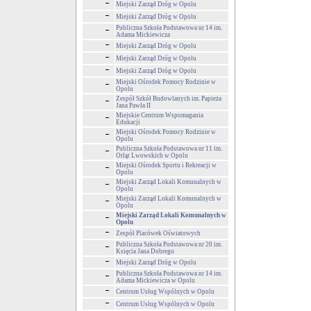
Miejski Zarząd Dróg w Opolu
Miejski Zarząd Dróg w Opolu
Publiczna Szkoła Podstawowa nr 14 im.
Adama Mickiewicza
Miejski Zarząd Dróg w Opolu
Miejski Zarząd Dróg w Opolu
Miejski Zarząd Dróg w Opolu
Miejski Ośrodek Pomocy Rodzinie w
Opolu
Zespół Szkół Budowlanych im. Papieża
Jana Pawła II
Miejskie Centrum Wspomagania
Edukacji
Miejski Ośrodek Pomocy Rodzinie w
Opolu
Publiczna Szkoła Podstawowa nr 11 im.
Orląt Lwowskich w Opolu
Miejski Ośrodek Sportu i Rekreacji w
Opolu
Miejski Zarząd Lokali Komunalnych w
Opolu
Miejski Zarząd Lokali Komunalnych w
Opolu
Miejski Zarząd Lokali Komunalnych w
Opolu
Zespół Placówek Oświatowych
Publiczna Szkoła Podstawowa nr 20 im.
Księcia Jana Dobrego
Miejski Zarząd Dróg w Opolu
Publiczna Szkoła Podstawowa nr 14 im.
Adama Mickiewicza w Opolu
Centrum Usług Wspólnych w Opolu
Centrum Usług Wspólnych w Opolu