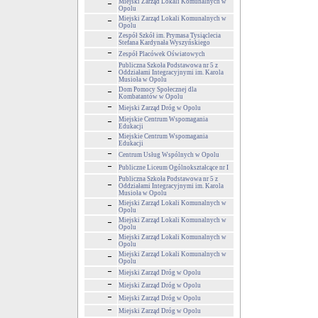
Miejski Zarząd Lokali Komunalnych w
Opolu
Miejski Zarząd Lokali Komunalnych w
Opolu
Zespół Szkół im. Prymasa Tysiąclecia
Stefana Kardynała Wyszyńskiego
Zespół Placówek Oświatowych
Publiczna Szkoła Podstawowa nr 5 z
Oddziałami Integracyjnymi im. Karola
Musioła w Opolu
Dom Pomocy Społecznej dla
Kombatantów w Opolu
Miejski Zarząd Dróg w Opolu
Miejskie Centrum Wspomagania
Edukacji
Miejskie Centrum Wspomagania
Edukacji
Centrum Usług Wspólnych w Opolu
Publiczne Liceum Ogólnokształcące nr I
Publiczna Szkoła Podstawowa nr 5 z
Oddziałami Integracyjnymi im. Karola
Musioła w Opolu
Miejski Zarząd Lokali Komunalnych w
Opolu
Miejski Zarząd Lokali Komunalnych w
Opolu
Miejski Zarząd Lokali Komunalnych w
Opolu
Miejski Zarząd Lokali Komunalnych w
Opolu
Miejski Zarząd Dróg w Opolu
Miejski Zarząd Dróg w Opolu
Miejski Zarząd Dróg w Opolu
Miejski Zarząd Dróg w Opolu