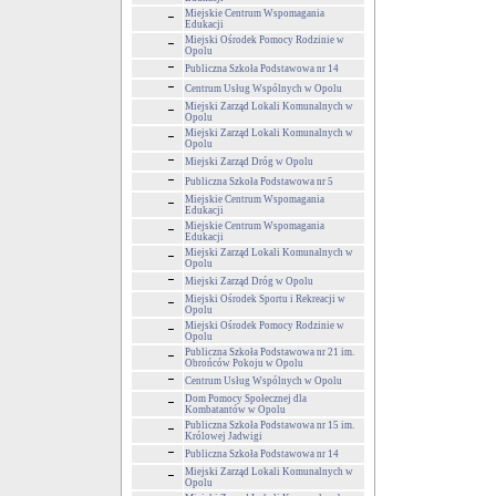
Miejskie Centrum Wspomagania
Edukacji
Miejski Ośrodek Pomocy Rodzinie w
Opolu
Publiczna Szkoła Podstawowa nr 14
Centrum Usług Wspólnych w Opolu
Miejski Zarząd Lokali Komunalnych w
Opolu
Miejski Zarząd Lokali Komunalnych w
Opolu
Miejski Zarząd Dróg w Opolu
Publiczna Szkoła Podstawowa nr 5
Miejskie Centrum Wspomagania
Edukacji
Miejskie Centrum Wspomagania
Edukacji
Miejski Zarząd Lokali Komunalnych w
Opolu
Miejski Zarząd Dróg w Opolu
Miejski Ośrodek Sportu i Rekreacji w
Opolu
Miejski Ośrodek Pomocy Rodzinie w
Opolu
Publiczna Szkoła Podstawowa nr 21 im.
Obrońców Pokoju w Opolu
Centrum Usług Wspólnych w Opolu
Dom Pomocy Społecznej dla
Kombatantów w Opolu
Publiczna Szkoła Podstawowa nr 15 im.
Królowej Jadwigi
Publiczna Szkoła Podstawowa nr 14
Miejski Zarząd Lokali Komunalnych w
Opolu