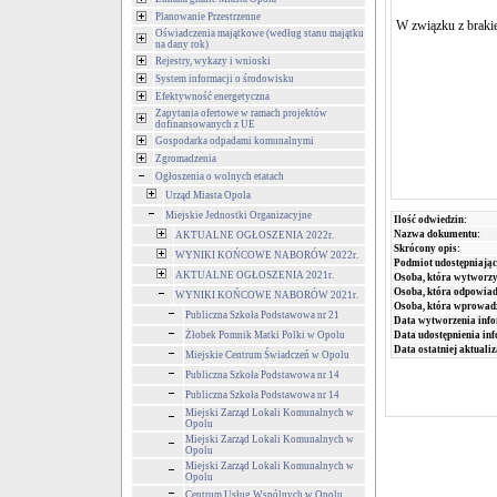
Planowanie Przestrzenne
W związku z brakie
Oświadczenia majątkowe (według stanu majątku
na dany rok)
Rejestry, wykazy i wnioski
System informacji o środowisku
Efektywność energetyczna
Zapytania ofertowe w ramach projektów
dofinansowanych z UE
Gospodarka odpadami komunalnymi
Zgromadzenia
Ogłoszenia o wolnych etatach
Urząd Miasta Opola
Miejskie Jednostki Organizacyjne
Ilość odwiedzin:
Nazwa dokumentu:
AKTUALNE OGŁOSZENIA 2022r.
Skrócony opis:
WYNIKI KOŃCOWE NABORÓW 2022r.
Podmiot udostępniając
AKTUALNE OGŁOSZENIA 2021r.
Osoba, która wytworzy
Osoba, która odpowiada
WYNIKI KOŃCOWE NABORÓW 2021r.
Osoba, która wprowad
Publiczna Szkoła Podstawowa nr 21
Data wytworzenia info
Żłobek Pomnik Matki Polki w Opolu
Data udostępnienia inf
Data ostatniej aktualiz
Miejskie Centrum Świadczeń w Opolu
Publiczna Szkoła Podstawowa nr 14
Publiczna Szkoła Podstawowa nr 14
Miejski Zarząd Lokali Komunalnych w
Opolu
Miejski Zarząd Lokali Komunalnych w
Opolu
Miejski Zarząd Lokali Komunalnych w
Opolu
Centrum Usług Wspólnych w Opolu