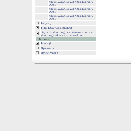
Miejski Zarząd Lokali Komunalnych w
Opolu
Miejski Zarząd Lokali Komunalnych w
Opolu
Miejski Zarząd Lokali Komunalnych w
Opolu
Programy
Biuro Rzeczy Znalezionych
Tatyfy dla zbiorowego zaopatrzenia w wodę i
zbiorowego odprowadzenia ścieków
Informacje
Przetargi
Ogłoszenia
Obwieszczenia