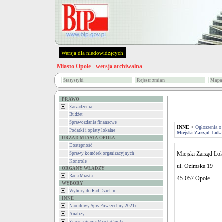
Wersja dla niedowidzących
Miasto Opole - wersja archiwalna
Statystyki
Rejestr zmian
Mapa 
PRAWO
Zarządzenia
Budżet
Sprawozdania finansowe
INNE
>
Ogłoszenia o
Podatki i opłaty lokalne
Miejski Zarząd Lok
URZĄD MIASTA OPOLA
Dostępność
Miejski Zarząd L
Sprawy komórek organizacyjnych
Kontrole
ul. Ozimska 19
ORGANY WŁADZY
Rada Miasta
45-057 Opole
WYBORY
Wybory do Rad Dzielnic
INNE
Narodowy Spis Powszechny 2021r.
Analizy
Zmiana granic Miasta Opola