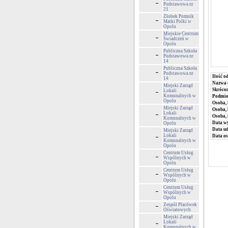
Podstawowa nr
21
Żłobek Pomnik
Matki Polki w
Opolu
Miejskie Centrum
Świadczeń w
Opolu
Publiczna Szkoła
Podstawowa nr
14
Publiczna Szkoła
Podstawowa nr
Ilość o
14
Nazwa 
Miejski Zarząd
Skrócon
Lokali
Komunalnych w
Podmiot
Opolu
Osoba, 
Miejski Zarząd
Osoba, 
Lokali
Osoba,
Komunalnych w
Data wy
Opolu
Data ud
Miejski Zarząd
Lokali
Data os
Komunalnych w
Opolu
Centrum Usług
Wspólnych w
Opolu
Centrum Usług
Wspólnych w
Opolu
Centrum Usług
Wspólnych w
Opolu
Zespół Placówek
Oświatowych
Miejski Zarząd
Lokali
Komunalnych w