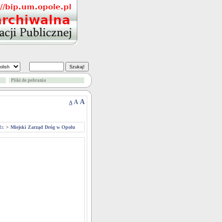
Pliki do pobrania
A
A
A
r.
>
Miejski Zarząd Dróg w Opolu