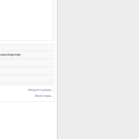
ia pasa drogowego
Wersja do wydruku...
Rejestr zmian...