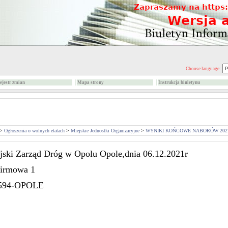
Choose language:
ejestr zmian
Mapa strony
Instrukcja biuletynu
>
Ogłoszenia o wolnych etatach
>
Miejskie Jednostki Organizacyjne
>
WYNIKI KOŃCOWE NABORÓW 2021
jski Zarząd Dróg w Opolu Opole,dnia 06.12.2021r
Firmowa 1
594-OPOLE