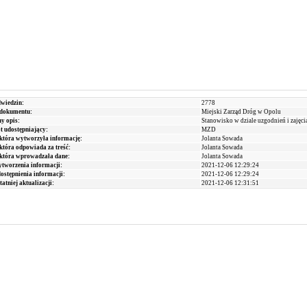
dwiedzin:
2778
dokumentu:
Miejski Zarząd Dróg w Opolu
y opis:
Stanowisko w dziale uzgodnień i zajęc
 udostępniający:
MZD
która wytworzyła informację:
Jolanta Sowada
która odpowiada za treść:
Jolanta Sowada
 która wprowadzała dane:
Jolanta Sowada
tworzenia informacji:
2021-12-06 12:29:24
ostępnienia informacji:
2021-12-06 12:29:24
tatniej aktualizacji:
2021-12-06 12:31:51