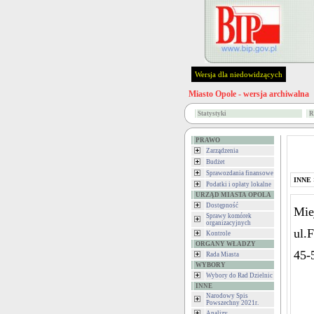
Wersja dla niedowidzących
Miasto Opole - wersja archiwalna
Statystyki
R
PRAWO
Zarządzenia
Budżet
Sprawozdania finansowe
INNE
Podatki i opłaty lokalne
URZĄD MIASTA OPOLA
Dostępność
Mie
Sprawy komórek
organizacyjnych
ul.
Kontrole
ORGANY WŁADZY
45-
Rada Miasta
WYBORY
Wybory do Rad Dzielnic
INNE
Narodowy Spis
Powszechny 2021r.
Analizy