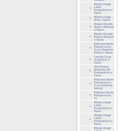
Edukacji
Miejski Zarząd
Lokali
Komunalnych w
Opolu
Miejski Zarząd
Dróg w Opolu
Miejski Ośrodek
Sportu i Rekreacji
w Opolu
Miejski Ośrodek
Pomocy Rodzinie
w Opolu
Publiczna Szkoła
Podstawowa nr
21 im. Obrońców
Pokoju w Opolu
Centrum Usług
Wspólnych w
Opolu
Dom Pomocy
Społecznej dla
Kombatantów w
Opolu
Publiczna Szkoła
Podstawowa nr
15 im. Królowej
Jadwigi
Publiczna Szkoła
Podstawowa nr
14
Miejski Zarząd
Lokali
Komunalnych w
Opolu
Miejski Zarząd
Lokali
Komunalnych w
Opolu
Miejski Zarząd