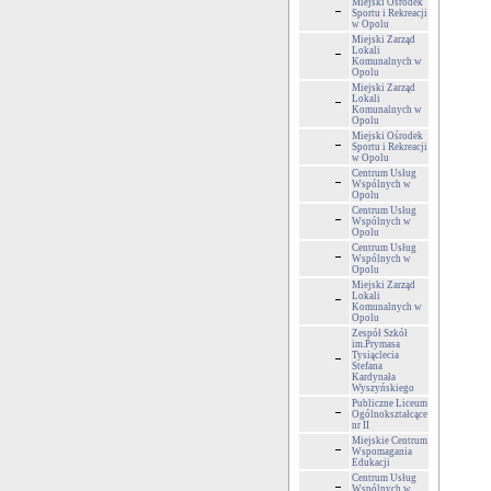
Miejski Ośrodek
Sportu i Rekreacji
w Opolu
Miejski Zarząd
Lokali
Komunalnych w
Opolu
Miejski Zarząd
Lokali
Komunalnych w
Opolu
Miejski Ośrodek
Sportu i Rekreacji
w Opolu
Centrum Usług
Wspólnych w
Opolu
Centrum Usług
Wspólnych w
Opolu
Centrum Usług
Wspólnych w
Opolu
Miejski Zarząd
Lokali
Komunalnych w
Opolu
Zespół Szkół
im.Prymasa
Tysiąclecia
Stefana
Kardynała
Wyszyńskiego
Publiczne Liceum
Ogólnokształcące
nr II
Miejskie Centrum
Wspomagania
Edukacji
Centrum Usług
Wspólnych w