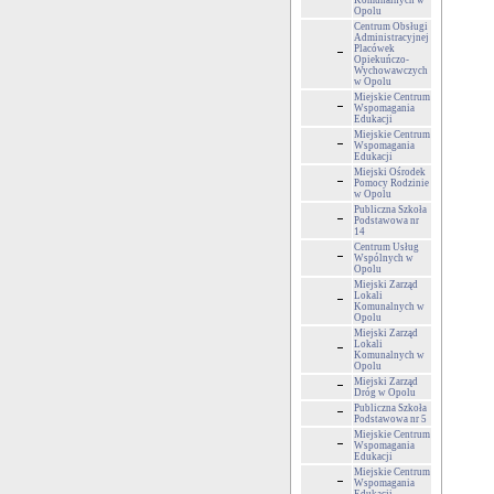
Komunalnych w
Opolu
Centrum Obsługi
Administracyjnej
Placówek
Opiekuńczo-
Wychowawczych
w Opolu
Miejskie Centrum
Wspomagania
Edukacji
Miejskie Centrum
Wspomagania
Edukacji
Miejski Ośrodek
Pomocy Rodzinie
w Opolu
Publiczna Szkoła
Podstawowa nr
14
Centrum Usług
Wspólnych w
Opolu
Miejski Zarząd
Lokali
Komunalnych w
Opolu
Miejski Zarząd
Lokali
Komunalnych w
Opolu
Miejski Zarząd
Dróg w Opolu
Publiczna Szkoła
Podstawowa nr 5
Miejskie Centrum
Wspomagania
Edukacji
Miejskie Centrum
Wspomagania