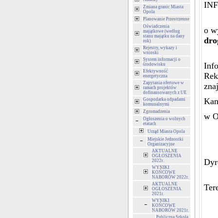
IN
Zmiana granic Miasta
Opola
Planowanie Przestrzenne
Oświadczenia
o w
majątkowe (według
stanu majątku na dany
dr
rok)
Rejestry, wykazy i
wnioski
System informacji o
Inf
środowisku
Efektywność
Rek
energetyczna
Zapytania ofertowe w
zna
ramach projektów
dofinansowanych z UE
Kan
Gospodarka odpadami
komunalnymi
Zgromadzenia
w O
Ogłoszenia o wolnych
etatach
Urząd Miasta Opola
Miejskie Jednostki
Organizacyjne
AKTUALNE
OGŁOSZENIA
Dyr
2022r.
WYNIKI
KOŃCOWE
NABORÓW 2022r.
AKTUALNE
Ter
OGŁOSZENIA
2021r.
WYNIKI
KOŃCOWE
NABORÓW 2021r.
Publiczna Szkoła