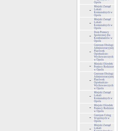
Opolu
Miejski Zarząd
Lokali
Komunalnych w
Opolu
Miejski Zarząd
Lokali
Komunalnych w
Opolu
Dom Pomocy
Społecznej dla
Kombatantów w
Opolu
Centrum Obsługi
Administracyjnej
Placówek
Opiekuńczo-
Wychowawczych
w Opolu
Miejski Ośrodek
Pomocy Rodzinie
w Opolu
Centrum Obsługi
Administracyjnej
Placówek
Opiekuńczo-
Wychowawczych
w Opolu
Miejski Zarząd
Lokali
Komunalnych w
Opolu
Miejski Ośrodek
Pomocy Rodzinie
w Opolu
Centrum Usług
Wspólnych w
Opolu
Miejski Zarząd
Lokali