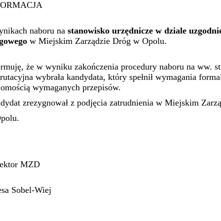
FORMACJA
ynikach naboru na
stanowisko urzędnicze w dziale uzgodnie
ogowego
w Miejskim Zarządzie Dróg w Opolu.
ormuję, że w wyniku zakończenia procedury naboru na ww. s
rutacyjna wybrała kandydata, który spełnił wymagania formal
jomością wymaganych przepisów.
dydat zrezygnował z podjęcia zatrudnienia w Miejskim Zarz
polu.
ektor MZD
esa Sobel-Wiej