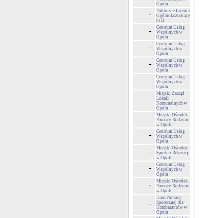
Opolu
Publiczne Liceum
Ogólnokształcące
nr II
Centrum Usług
Wspólnych w
Opolu
Centrum Usług
Wspólnych w
Opolu
Centrum Usług
Wspólnych w
Opolu
Centrum Usług
Wspólnych w
Opolu
Miejski Zarząd
Lokali
Komunalnych w
Opolu
Miejski Ośrodek
Pomocy Rodzinie
w Opolu
Centrum Usług
Wspólnych w
Opolu
Miejski Ośrodek
Sportu i Rekreacji
w Opolu
Centrum Usług
Wspólnych w
Opolu
Miejski Ośrodek
Pomocy Rodzinie
w Opolu
Dom Pomocy
Społecznej dla
Kombatantów w
Opolu