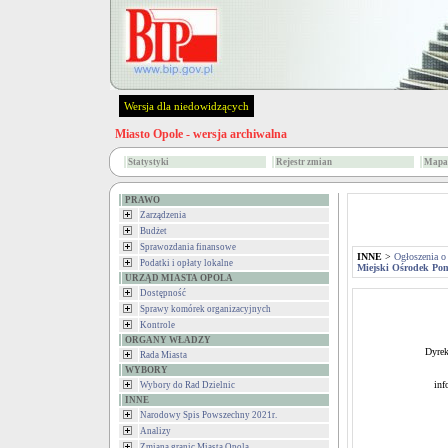
Wersja dla niedowidzących
Miasto Opole - wersja archiwalna
Statystyki
Rejestr zmian
Mapa 
PRAWO
Zarządzenia
Budżet
Sprawozdania finansowe
INNE
>
Ogłoszenia o
Podatki i opłaty lokalne
Miejski Ośrodek Po
URZĄD MIASTA OPOLA
Dostępność
Sprawy komórek organizacyjnych
Kontrole
ORGANY WŁADZY
Dyrek
Rada Miasta
WYBORY
inf
Wybory do Rad Dzielnic
INNE
Narodowy Spis Powszechny 2021r.
Analizy
Zmiana granic Miasta Opola