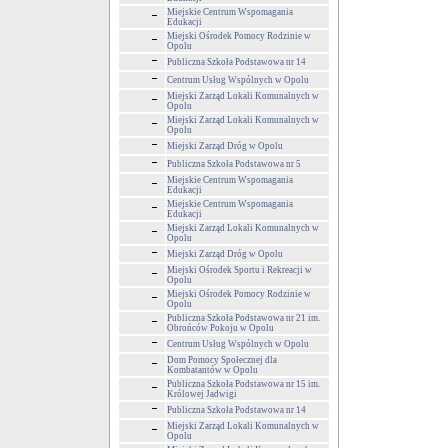
Miejskie Centrum Wspomagania
Edukacji
Miejski Ośrodek Pomocy Rodzinie w
Opolu
Publiczna Szkoła Podstawowa nr 14
Centrum Usług Wspólnych w Opolu
Miejski Zarząd Lokali Komunalnych w
Opolu
Miejski Zarząd Lokali Komunalnych w
Opolu
Miejski Zarząd Dróg w Opolu
Publiczna Szkoła Podstawowa nr 5
Miejskie Centrum Wspomagania
Edukacji
Miejskie Centrum Wspomagania
Edukacji
Miejski Zarząd Lokali Komunalnych w
Opolu
Miejski Zarząd Dróg w Opolu
Miejski Ośrodek Sportu i Rekreacji w
Opolu
Miejski Ośrodek Pomocy Rodzinie w
Opolu
Publiczna Szkoła Podstawowa nr 21 im.
Obrońców Pokoju w Opolu
Centrum Usług Wspólnych w Opolu
Dom Pomocy Społecznej dla
Kombatantów w Opolu
Publiczna Szkoła Podstawowa nr 15 im.
Królowej Jadwigi
Publiczna Szkoła Podstawowa nr 14
Miejski Zarząd Lokali Komunalnych w
Opolu