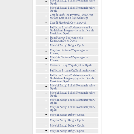
Miejski Zarząd Lokali Komunalnych w
Opolu
Miejski Zarząd Lokali Komunalnych w
Opolu
Zespół Szkół im. Prymasa Tysiąclecia
Stefana Kardynała Wyszyńskiego
Zespół Placówek Oświatowych
Publiczna Szkoła Podstawowa nr 5 z
Oddziałami Integracyjnymi im. Karola
Musioła w Opolu
Dom Pomocy Społecznej dla
Kombatantów w Opolu
Miejski Zarząd Dróg w Opolu
Miejskie Centrum Wspomagania
Edukacji
Miejskie Centrum Wspomagania
Edukacji
Centrum Usług Wspólnych w Opolu
Publiczne Liceum Ogólnokształcące nr I
Publiczna Szkoła Podstawowa nr 5 z
Oddziałami Integracyjnymi im. Karola
Musioła w Opolu
Miejski Zarząd Lokali Komunalnych w
Opolu
Miejski Zarząd Lokali Komunalnych w
Opolu
Miejski Zarząd Lokali Komunalnych w
Opolu
Miejski Zarząd Lokali Komunalnych w
Opolu
Miejski Zarząd Dróg w Opolu
Miejski Zarząd Dróg w Opolu
Miejski Zarząd Dróg w Opolu
Miejski Zarząd Dróg w Opolu