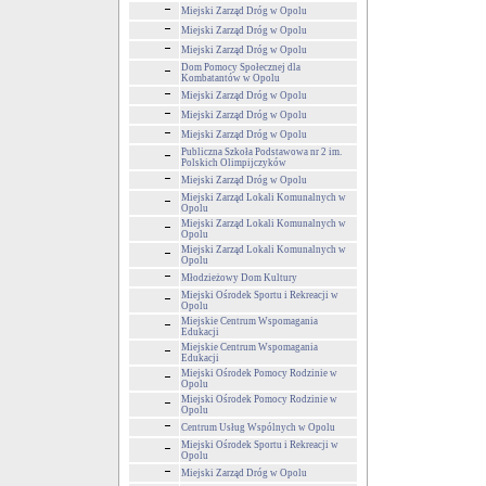
Miejski Zarząd Dróg w Opolu
Miejski Zarząd Dróg w Opolu
Miejski Zarząd Dróg w Opolu
Dom Pomocy Społecznej dla
Kombatantów w Opolu
Miejski Zarząd Dróg w Opolu
Miejski Zarząd Dróg w Opolu
Miejski Zarząd Dróg w Opolu
Publiczna Szkoła Podstawowa nr 2 im.
Polskich Olimpijczyków
Miejski Zarząd Dróg w Opolu
Miejski Zarząd Lokali Komunalnych w
Opolu
Miejski Zarząd Lokali Komunalnych w
Opolu
Miejski Zarząd Lokali Komunalnych w
Opolu
Młodzieżowy Dom Kultury
Miejski Ośrodek Sportu i Rekreacji w
Opolu
Miejskie Centrum Wspomagania
Edukacji
Miejskie Centrum Wspomagania
Edukacji
Miejski Ośrodek Pomocy Rodzinie w
Opolu
Miejski Ośrodek Pomocy Rodzinie w
Opolu
Centrum Usług Wspólnych w Opolu
Miejski Ośrodek Sportu i Rekreacji w
Opolu
Miejski Zarząd Dróg w Opolu