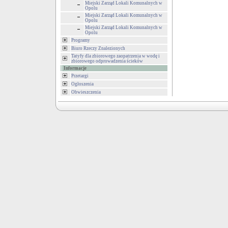
Miejski Zarząd Lokali Komunalnych w
Opolu
Miejski Zarząd Lokali Komunalnych w
Opolu
Miejski Zarząd Lokali Komunalnych w
Opolu
Programy
Biuro Rzeczy Znalezionych
Tatyfy dla zbiorowego zaopatrzenia w wodę i
zbiorowego odprowadzenia ścieków
Informacje
Przetargi
Ogłoszenia
Obwieszczenia