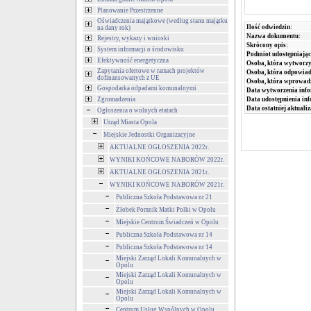
Planowanie Przestrzenne
Oświadczenia majątkowe (według stanu majątku
Ilość odwiedzin:
na dany rok)
Nazwa dokumentu:
Rejestry, wykazy i wnioski
Skrócony opis:
System informacji o środowisku
Podmiot udostępniając
Efektywność energetyczna
Osoba, która wytworzy
Zapytania ofertowe w ramach projektów
Osoba, która odpowiada
dofinansowanych z UE
Osoba, która wprowad
Gospodarka odpadami komunalnymi
Data wytworzenia info
Zgromadzenia
Data udostępnienia inf
Data ostatniej aktualiz
Ogłoszenia o wolnych etatach
Urząd Miasta Opola
Miejskie Jednostki Organizacyjne
AKTUALNE OGŁOSZENIA 2022r.
WYNIKI KOŃCOWE NABORÓW 2022r.
AKTUALNE OGŁOSZENIA 2021r.
WYNIKI KOŃCOWE NABORÓW 2021r.
Publiczna Szkoła Podstawowa nr 21
Żłobek Pomnik Matki Polki w Opolu
Miejskie Centrum Świadczeń w Opolu
Publiczna Szkoła Podstawowa nr 14
Publiczna Szkoła Podstawowa nr 14
Miejski Zarząd Lokali Komunalnych w
Opolu
Miejski Zarząd Lokali Komunalnych w
Opolu
Miejski Zarząd Lokali Komunalnych w
Opolu
Centrum Usług Wspólnych w Opolu