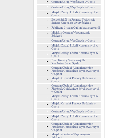
Centrum Usług Wspólnych w Opolu
Centrum Usług Wspólnych w Opolu
Miejski Zarząd Lokali Komunalnych w
Opolu
Zespół Szkół im.Prymasa Tysiąclecia
Stefana Kardynała Wyszyńskiego
Publiczne Liceum Ogólnokształcące nr II
Miejskie Centrum Wspomagania
Edukacji
Centrum Usług Wspólnych w Opolu
Miejski Zarząd Lokali Komunalnych w
Opolu
Miejski Zarząd Lokali Komunalnych w
Opolu
Dom Pomocy Społecznej dla
Kombatantów w Opolu
Centrum Obsługi Administracyjnej
Placówek Opiekuńczo-Wychowawczych
w Opolu
Miejski Ośrodek Pomocy Rodzinie w
Opolu
Centrum Obsługi Administracyjnej
Placówek Opiekuńczo-Wychowawczych
w Opolu
Miejski Zarząd Lokali Komunalnych w
Opolu
Miejski Ośrodek Pomocy Rodzinie w
Opolu
Centrum Usług Wspólnych w Opolu
Miejski Zarząd Lokali Komunalnych w
Opolu
Centrum Obsługi Administracyjnej
Placówek Opiekuńczo-Wychowawczych
w Opolu
Miejskie Centrum Wspomagania
Edukacji