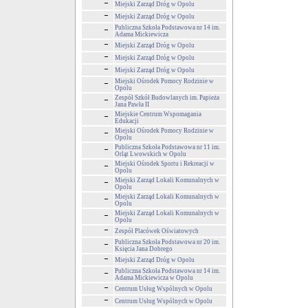
Miejski Zarząd Dróg w Opolu
Miejski Zarząd Dróg w Opolu
Publiczna Szkoła Podstawowa nr 14 im.
Adama Mickiewicza
Miejski Zarząd Dróg w Opolu
Miejski Zarząd Dróg w Opolu
Miejski Zarząd Dróg w Opolu
Miejski Ośrodek Pomocy Rodzinie w
Opolu
Zespół Szkół Budowlanych im. Papieża
Jana Pawła II
Miejskie Centrum Wspomagania
Edukacji
Miejski Ośrodek Pomocy Rodzinie w
Opolu
Publiczna Szkoła Podstawowa nr 11 im.
Orląt Lwowskich w Opolu
Miejski Ośrodek Sportu i Rekreacji w
Opolu
Miejski Zarząd Lokali Komunalnych w
Opolu
Miejski Zarząd Lokali Komunalnych w
Opolu
Miejski Zarząd Lokali Komunalnych w
Opolu
Zespół Placówek Oświatowych
Publiczna Szkoła Podstawowa nr 20 im.
Księcia Jana Dobrego
Miejski Zarząd Dróg w Opolu
Publiczna Szkoła Podstawowa nr 14 im.
Adama Mickiewicza w Opolu
Centrum Usług Wspólnych w Opolu
Centrum Usług Wspólnych w Opolu