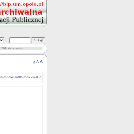
Pliki do pobrania
A
A
A
KOŃCOWE NABORÓW 2021r.
>