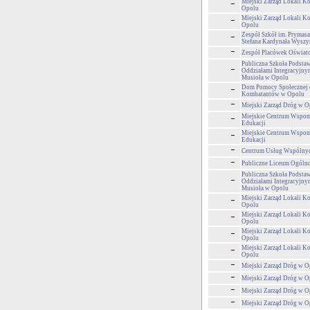
Miejski Zarząd Lokali 
Opolu
Miejski Zarząd Lokali 
Opolu
Zespół Szkół im. Prymasa
Stefana Kardynała Wyszy
Zespół Placówek Oświa
Publiczna Szkoła Podstaw
Oddziałami Integracyjnym
Musioła w Opolu
Dom Pomocy Społecznej 
Kombatantów w Opolu
Miejski Zarząd Dróg w O
Miejskie Centrum Wspom
Edukacji
Miejskie Centrum Wspom
Edukacji
Centrum Usług Wspólny
Publiczne Liceum Ogólnok
Publiczna Szkoła Podstaw
Oddziałami Integracyjnym
Musioła w Opolu
Miejski Zarząd Lokali 
Opolu
Miejski Zarząd Lokali 
Opolu
Miejski Zarząd Lokali 
Opolu
Miejski Zarząd Lokali 
Opolu
Miejski Zarząd Dróg w O
Miejski Zarząd Dróg w O
Miejski Zarząd Dróg w O
Miejski Zarząd Dróg w O