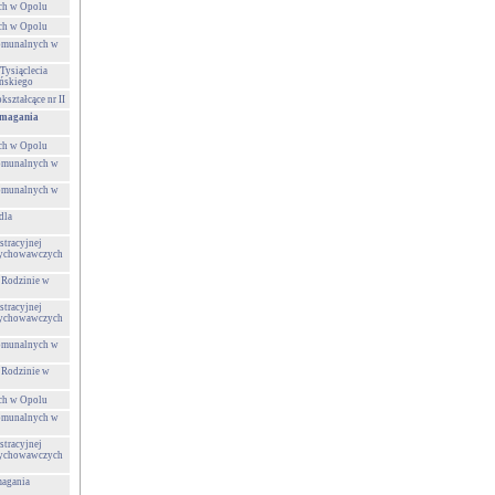
ch w Opolu
ch w Opolu
Komunalnych w
Tysiąclecia
ńskiego
ształcące nr II
omagania
ch w Opolu
Komunalnych w
Komunalnych w
dla
tracyjnej
Wychowawczych
 Rodzinie w
tracyjnej
Wychowawczych
Komunalnych w
 Rodzinie w
ch w Opolu
Komunalnych w
tracyjnej
Wychowawczych
agania