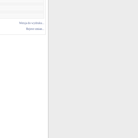
Wersja do wydruku...
Rejestr zmian...