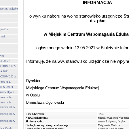
INFORMACJA
g stanu majątku
o wyniku naboru na wolne stanowisko urzędnicze
Sta
ds. płac
ojektów
w Miejskim Centrum Wspomagania Edukac
nymi
ogłoszonego w dniu 13.05.2021 w Biuletynie Infor
yjne
Informuję, że na ww. stanowisko urzędnicze nie wpłynę
 2022r.
ORÓW 2022r.
 2021r.
ORÓW 2021r.
Dyrektor
wowa nr 21
lki w Opolu
Miejskiego Centrum Wspomagania Edukacji
czeń w Opolu
w Opolu
wowa nr 14
Bronisława Ogonowski
wowa nr 14
Komunalnych w
Komunalnych w
Ilość odwiedzin:
3273
Nazwa dokumentu:
Miejskie Centrum Wspomag
Komunalnych w
Skrócony opis:
starszy księgowy ds.płac
Osoba, która wytworzyła informację:
Małgorzata Maćków
ch w Opolu