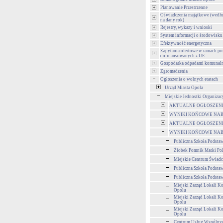
Planowanie Przestrzenne
Oświadczenia majątkowe (wedłu
na dany rok)
Rejestry, wykazy i wnioski
System informacji o środowisku
Efektywność energetyczna
Zapytania ofertowe w ramach pr
dofinansowanych z UE
Gospodarka odpadami komunal
Zgromadzenia
Ogłoszenia o wolnych etatach
Urząd Miasta Opola
Miejskie Jednostki Organizac
AKTUALNE OGŁOSZENIA
WYNIKI KOŃCOWE NAB
AKTUALNE OGŁOSZENIA
WYNIKI KOŃCOWE NAB
Publiczna Szkoła Podsta
Żłobek Pomnik Matki Po
Miejskie Centrum Świad
Publiczna Szkoła Podsta
Publiczna Szkoła Podsta
Miejski Zarząd Lokali 
Opolu
Miejski Zarząd Lokali 
Opolu
Miejski Zarząd Lokali 
Opolu
Centrum Usług Wspólny