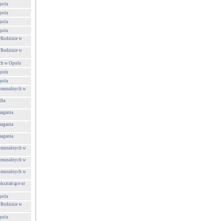
polu
polu
polu
polu
 Rodzinie w
 Rodzinie w
ch w Opolu
polu
polu
Komunalnych w
dla
agania
agania
agania
Komunalnych w
Komunalnych w
Komunalnych w
kształcące nr
polu
 Rodzinie w
polu