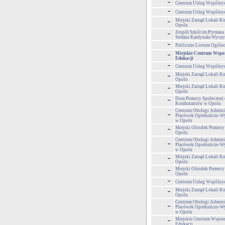
Centrum Usług Wspólny
Centrum Usług Wspólny
Miejski Zarząd Lokali 
Opolu
Zespół Szkół im.Prymasa 
Stefana Kardynała Wyszy
Publiczne Liceum Ogólnok
Miejskie Centrum Wsp
Edukacji
Centrum Usług Wspólny
Miejski Zarząd Lokali 
Opolu
Miejski Zarząd Lokali 
Opolu
Dom Pomocy Społecznej 
Kombatantów w Opolu
Centrum Obsługi Adminis
Placówek Opiekuńczo-
w Opolu
Miejski Ośrodek Pomocy
Opolu
Centrum Obsługi Adminis
Placówek Opiekuńczo-
w Opolu
Miejski Zarząd Lokali 
Opolu
Miejski Ośrodek Pomocy
Opolu
Centrum Usług Wspólny
Miejski Zarząd Lokali 
Opolu
Centrum Obsługi Adminis
Placówek Opiekuńczo-
w Opolu
Miejskie Centrum Wspom
Edukacji