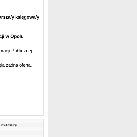
rsza/y k
sięgowa/y
ji w Opolu
macji Publicznej
ła żadna oferta.
ania Edukacji