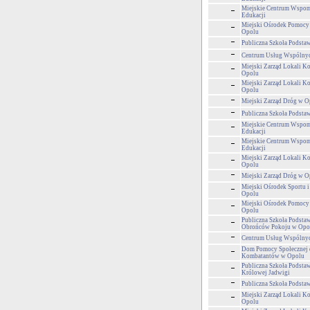
Miejskie Centrum Wspom
Edukacji
Miejski Ośrodek Pomocy
Opolu
Publiczna Szkoła Podsta
Centrum Usług Wspólny
Miejski Zarząd Lokali 
Opolu
Miejski Zarząd Lokali 
Opolu
Miejski Zarząd Dróg w O
Publiczna Szkoła Podsta
Miejskie Centrum Wspom
Edukacji
Miejskie Centrum Wspom
Edukacji
Miejski Zarząd Lokali 
Opolu
Miejski Zarząd Dróg w O
Miejski Ośrodek Sportu i
Opolu
Miejski Ośrodek Pomocy
Opolu
Publiczna Szkoła Podsta
Obrońców Pokoju w Opo
Centrum Usług Wspólny
Dom Pomocy Społecznej 
Kombatantów w Opolu
Publiczna Szkoła Podsta
Królowej Jadwigi
Publiczna Szkoła Podsta
Miejski Zarząd Lokali 
Opolu