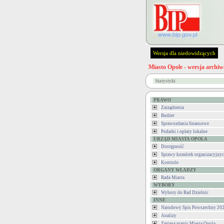
Wersja dla niedowidzących
Miasto Opole - wersja archiw
Statystyki
PRAWO
Zarządzenia
Budżet
Sprawozdania finansowe
Podatki i opłaty lokalne
URZĄD MIASTA OPOLA
Dostępność
Sprawy komórek organizacyjny
Kontrole
ORGANY WŁADZY
Rada Miasta
WYBORY
Wybory do Rad Dzielnic
INNE
Narodowy Spis Powszechny 202
Analizy
Zmiana granic Miasta Opola