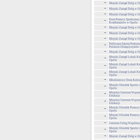
Miejski Zarząd Dróg w O
Miejski Zarząd Dróg w O
Miejski Zarząd Dróg w O
Dom Pomocy Społecznej 
Kombatantów w Opolu
Miejski Zarząd Dróg w O
Miejski Zarząd Dróg w O
Miejski Zarząd Dróg w O
Publiczna Szkoła Podstaw
Polskich Olimpijczyków
Miejski Zarząd Dróg w O
Miejski Zarząd Lokali 
Opolu
Miejski Zarząd Lokali 
Opolu
Miejski Zarząd Lokali 
Opolu
Młodzieżowy Dom Kultu
Miejski Ośrodek Sportu i
Opolu
Miejskie Centrum Wspom
Edukacji
Miejskie Centrum Wspom
Edukacji
Miejski Ośrodek Pomocy
Opolu
Miejski Ośrodek Pomocy
Opolu
Centrum Usług Wspólny
Miejski Ośrodek Sportu i
Opolu
Miejski Zarząd Dróg w O