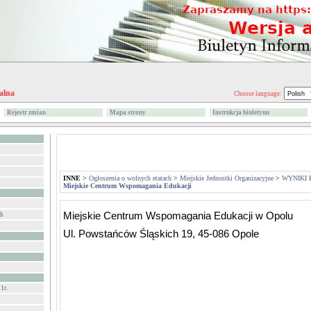
alna
Choose language:
Rejestr zmian
Mapa strony
Instrukcja biuletynu
INNE
>
Ogłoszenia o wolnych etatach
>
Miejskie Jednostki Organizacyjne
>
WYNIKI 
Miejskie Centrum Wspomagania Edukacji
Miejskie Centrum Wspomagania Edukacji w Opolu
ch
Ul. Powstańców Śląskich 19, 45-086 Opole
1r.