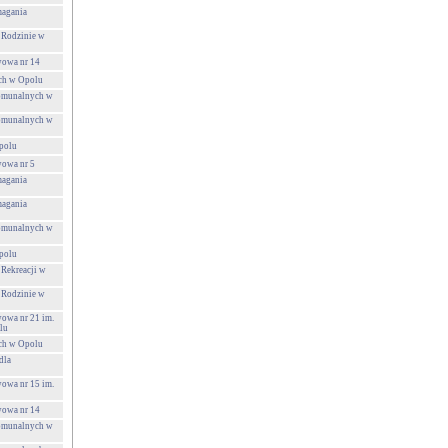
agania
 Rodzinie w
wowa nr 14
ch w Opolu
Komunalnych w
Komunalnych w
polu
wowa nr 5
agania
agania
Komunalnych w
polu
 Rekreacji w
 Rodzinie w
wowa nr 21 im.
lu
ch w Opolu
dla
wowa nr 15 im.
wowa nr 14
Komunalnych w