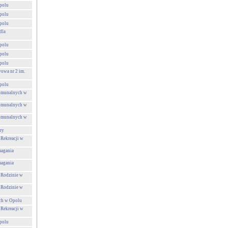
polu
polu
polu
dla
polu
polu
polu
owa nr 2 im.
polu
Komunalnych w
Komunalnych w
Komunalnych w
ry
 Rekreacji w
agania
agania
 Rodzinie w
 Rodzinie w
ch w Opolu
 Rekreacji w
polu