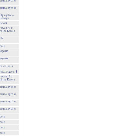
Komunalnych w
Komunalnych w
 Tysiąclecia
ńskiego
towych
owa nr 5 z
i im. Karola
dla
polu
agania
agania
ch w Opolu
ształcące nr I
owa nr 5 z
i im. Karola
Komunalnych w
Komunalnych w
Komunalnych w
Komunalnych w
polu
polu
polu
polu