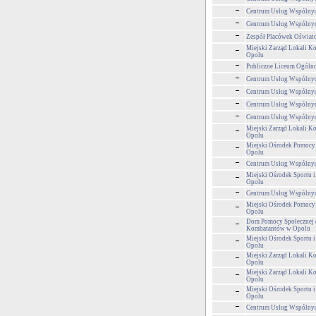
Centrum Usług Wspólny
Centrum Usług Wspólny
Zespół Placówek Oświa
Miejski Zarząd Lokali 
Opolu
Publiczne Liceum Ogólnok
Centrum Usług Wspólny
Centrum Usług Wspólny
Centrum Usług Wspólny
Centrum Usług Wspólny
Miejski Zarząd Lokali 
Opolu
Miejski Ośrodek Pomocy
Opolu
Centrum Usług Wspólny
Miejski Ośrodek Sportu i
Opolu
Centrum Usług Wspólny
Miejski Ośrodek Pomocy
Opolu
Dom Pomocy Społecznej 
Kombatantów w Opolu
Miejski Ośrodek Sportu i
Opolu
Miejski Zarząd Lokali 
Opolu
Miejski Zarząd Lokali 
Opolu
Miejski Ośrodek Sportu i
Opolu
Centrum Usług Wspólny