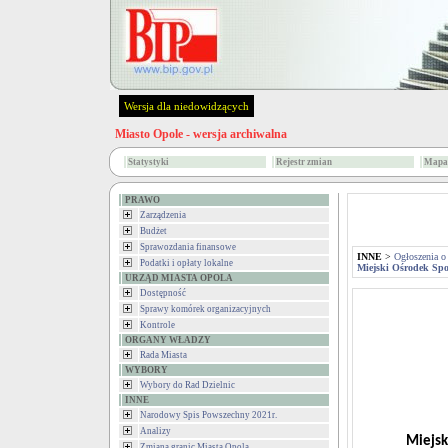
Wersja dla niedowidzących
Miasto Opole - wersja archiwalna
Statystyki
Rejestr zmian
Mapa 
PRAWO
Zarządzenia
Budżet
Sprawozdania finansowe
INNE
>
Ogłoszenia o
Podatki i opłaty lokalne
Miejski Ośrodek Spo
URZĄD MIASTA OPOLA
Dostępność
Sprawy komórek organizacyjnych
Kontrole
ORGANY WŁADZY
Rada Miasta
WYBORY
Wybory do Rad Dzielnic
INNE
Narodowy Spis Powszechny 2021r.
Analizy
Miejsk
Zmiana granic Miasta Opola