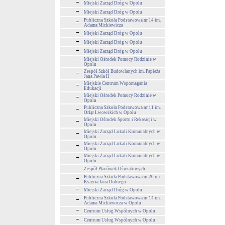
Miejski Zarząd Dróg w Opolu
Miejski Zarząd Dróg w Opolu
Publiczna Szkoła Podstawowa nr 14 im.
Adama Mickiewicza
Miejski Zarząd Dróg w Opolu
Miejski Zarząd Dróg w Opolu
Miejski Zarząd Dróg w Opolu
Miejski Ośrodek Pomocy Rodzinie w
Opolu
Zespół Szkół Budowlanych im. Papieża
Jana Pawła II
Miejskie Centrum Wspomagania
Edukacji
Miejski Ośrodek Pomocy Rodzinie w
Opolu
Publiczna Szkoła Podstawowa nr 11 im.
Orląt Lwowskich w Opolu
Miejski Ośrodek Sportu i Rekreacji w
Opolu
Miejski Zarząd Lokali Komunalnych w
Opolu
Miejski Zarząd Lokali Komunalnych w
Opolu
Miejski Zarząd Lokali Komunalnych w
Opolu
Zespół Placówek Oświatowych
Publiczna Szkoła Podstawowa nr 20 im.
Księcia Jana Dobrego
Miejski Zarząd Dróg w Opolu
Publiczna Szkoła Podstawowa nr 14 im.
Adama Mickiewicza w Opolu
Centrum Usług Wspólnych w Opolu
Centrum Usług Wspólnych w Opolu