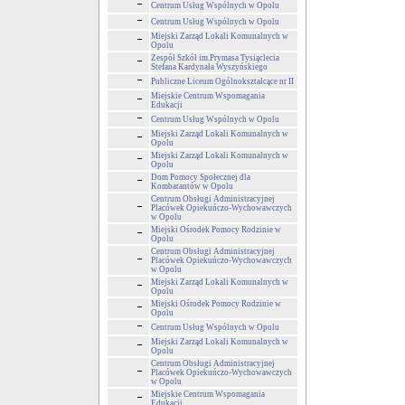
Centrum Usług Wspólnych w Opolu
Centrum Usług Wspólnych w Opolu
Miejski Zarząd Lokali Komunalnych w
Opolu
Zespół Szkół im.Prymasa Tysiąclecia
Stefana Kardynała Wyszyńskiego
Publiczne Liceum Ogólnokształcące nr II
Miejskie Centrum Wspomagania
Edukacji
Centrum Usług Wspólnych w Opolu
Miejski Zarząd Lokali Komunalnych w
Opolu
Miejski Zarząd Lokali Komunalnych w
Opolu
Dom Pomocy Społecznej dla
Kombatantów w Opolu
Centrum Obsługi Administracyjnej
Placówek Opiekuńczo-Wychowawczych
w Opolu
Miejski Ośrodek Pomocy Rodzinie w
Opolu
Centrum Obsługi Administracyjnej
Placówek Opiekuńczo-Wychowawczych
w Opolu
Miejski Zarząd Lokali Komunalnych w
Opolu
Miejski Ośrodek Pomocy Rodzinie w
Opolu
Centrum Usług Wspólnych w Opolu
Miejski Zarząd Lokali Komunalnych w
Opolu
Centrum Obsługi Administracyjnej
Placówek Opiekuńczo-Wychowawczych
w Opolu
Miejskie Centrum Wspomagania
Edukacji