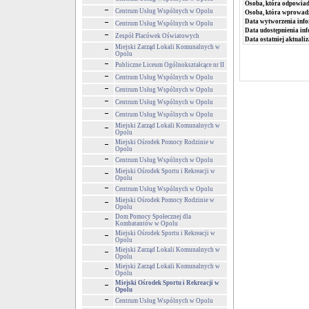
Osoba, która odpowiada
Centrum Usług Wspólnych w Opolu
Osoba, która wprowad
Data wytworzenia info
Centrum Usług Wspólnych w Opolu
Data udostępnienia inf
Zespół Placówek Oświatowych
Data ostatniej aktualiz
Miejski Zarząd Lokali Komunalnych w
Opolu
Publiczne Liceum Ogólnokształcące nr II
Centrum Usług Wspólnych w Opolu
Centrum Usług Wspólnych w Opolu
Centrum Usług Wspólnych w Opolu
Centrum Usług Wspólnych w Opolu
Miejski Zarząd Lokali Komunalnych w
Opolu
Miejski Ośrodek Pomocy Rodzinie w
Opolu
Centrum Usług Wspólnych w Opolu
Miejski Ośrodek Sportu i Rekreacji w
Opolu
Centrum Usług Wspólnych w Opolu
Miejski Ośrodek Pomocy Rodzinie w
Opolu
Dom Pomocy Społecznej dla
Kombatantów w Opolu
Miejski Ośrodek Sportu i Rekreacji w
Opolu
Miejski Zarząd Lokali Komunalnych w
Opolu
Miejski Zarząd Lokali Komunalnych w
Opolu
Miejski Ośrodek Sportu i Rekreacji w
Opolu
Centrum Usług Wspólnych w Opolu