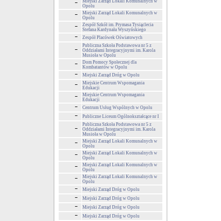
Miejski Zarząd Lokali Komunalnych w
Opolu
Miejski Zarząd Lokali Komunalnych w
Opolu
Zespół Szkół im. Prymasa Tysiąclecia
Stefana Kardynała Wyszyńskiego
Zespół Placówek Oświatowych
Publiczna Szkoła Podstawowa nr 5 z
Oddziałami Integracyjnymi im. Karola
Musioła w Opolu
Dom Pomocy Społecznej dla
Kombatantów w Opolu
Miejski Zarząd Dróg w Opolu
Miejskie Centrum Wspomagania
Edukacji
Miejskie Centrum Wspomagania
Edukacji
Centrum Usług Wspólnych w Opolu
Publiczne Liceum Ogólnokształcące nr I
Publiczna Szkoła Podstawowa nr 5 z
Oddziałami Integracyjnymi im. Karola
Musioła w Opolu
Miejski Zarząd Lokali Komunalnych w
Opolu
Miejski Zarząd Lokali Komunalnych w
Opolu
Miejski Zarząd Lokali Komunalnych w
Opolu
Miejski Zarząd Lokali Komunalnych w
Opolu
Miejski Zarząd Dróg w Opolu
Miejski Zarząd Dróg w Opolu
Miejski Zarząd Dróg w Opolu
Miejski Zarząd Dróg w Opolu