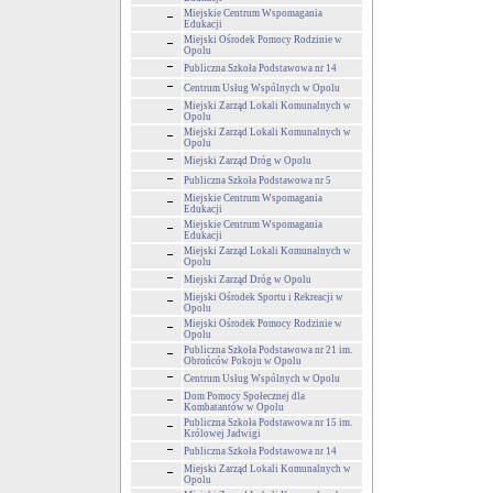
Miejskie Centrum Wspomagania
Edukacji
Miejski Ośrodek Pomocy Rodzinie w
Opolu
Publiczna Szkoła Podstawowa nr 14
Centrum Usług Wspólnych w Opolu
Miejski Zarząd Lokali Komunalnych w
Opolu
Miejski Zarząd Lokali Komunalnych w
Opolu
Miejski Zarząd Dróg w Opolu
Publiczna Szkoła Podstawowa nr 5
Miejskie Centrum Wspomagania
Edukacji
Miejskie Centrum Wspomagania
Edukacji
Miejski Zarząd Lokali Komunalnych w
Opolu
Miejski Zarząd Dróg w Opolu
Miejski Ośrodek Sportu i Rekreacji w
Opolu
Miejski Ośrodek Pomocy Rodzinie w
Opolu
Publiczna Szkoła Podstawowa nr 21 im.
Obrońców Pokoju w Opolu
Centrum Usług Wspólnych w Opolu
Dom Pomocy Społecznej dla
Kombatantów w Opolu
Publiczna Szkoła Podstawowa nr 15 im.
Królowej Jadwigi
Publiczna Szkoła Podstawowa nr 14
Miejski Zarząd Lokali Komunalnych w
Opolu