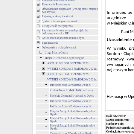
Planowanie Przestrzenne
Oświadczenia majątkowe (według stanu majątku
na dany rok)
Informuję, że
Rejestry, wykazy i wnioski
urzędnicze
System informacji o środowisku
w Miejskim Ośr
Efektywność energetyczna
Zapytania ofertowe w ramach projektów
Pani M
dofinansowanych z UE
Gospodarka odpadami komunalnymi
Uzasadnienie
Zgromadzenia
Ogłoszenia o wolnych etatach
W wyniku prz
Urząd Miasta Opola
Sordon - Ciupk
Miejskie Jednostki Organizacyjne
rozmowy kwali
AKTUALNE OGŁOSZENIA 2022r.
wymaganych na
WYNIKI KOŃCOWE NABORÓW 2022r.
najlepszym ka
AKTUALNE OGŁOSZENIA 2021r.
WYNIKI KOŃCOWE NABORÓW 2021r.
D
Publiczna Szkoła Podstawowa nr 21
Żłobek Pomnik Matki Polki w Opolu
Miej
Miejskie Centrum Świadczeń w Opolu
Rekreacji w Op
Publiczna Szkoła Podstawowa nr 14
Krz
Publiczna Szkoła Podstawowa nr 14
Miejski Zarząd Lokali Komunalnych w
Opolu
Ilość odwiedzin:
Miejski Zarząd Lokali Komunalnych w
Nazwa dokumentu:
Opolu
Skrócony opis:
Miejski Zarząd Lokali Komunalnych w
Podmiot udostępniając
Opolu
Osoba, która wytworzy
Centrum Usług Wspólnych w Opolu