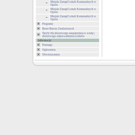
Miejski Zarząd Lokali Komunalnych w
Opolu
Miejski Zarząd Lokali Komunalnych w
Opolu
Miejski Zarząd Lokali Komunalnych w
Opolu
Programy
Biuro Rzeczy Znalezionych
Tatyfy dla zbiorowego zaopatrzenia w wodę i
zbiorowego odprowadzenia ścieków
Informacje
Przetargi
Ogłoszenia
Obwieszczenia