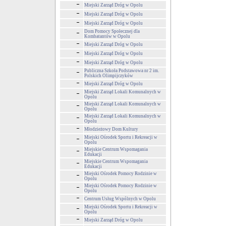
Miejski Zarząd Dróg w Opolu
Miejski Zarząd Dróg w Opolu
Miejski Zarząd Dróg w Opolu
Dom Pomocy Społecznej dla
Kombatantów w Opolu
Miejski Zarząd Dróg w Opolu
Miejski Zarząd Dróg w Opolu
Miejski Zarząd Dróg w Opolu
Publiczna Szkoła Podstawowa nr 2 im.
Polskich Olimpijczyków
Miejski Zarząd Dróg w Opolu
Miejski Zarząd Lokali Komunalnych w
Opolu
Miejski Zarząd Lokali Komunalnych w
Opolu
Miejski Zarząd Lokali Komunalnych w
Opolu
Młodzieżowy Dom Kultury
Miejski Ośrodek Sportu i Rekreacji w
Opolu
Miejskie Centrum Wspomagania
Edukacji
Miejskie Centrum Wspomagania
Edukacji
Miejski Ośrodek Pomocy Rodzinie w
Opolu
Miejski Ośrodek Pomocy Rodzinie w
Opolu
Centrum Usług Wspólnych w Opolu
Miejski Ośrodek Sportu i Rekreacji w
Opolu
Miejski Zarząd Dróg w Opolu