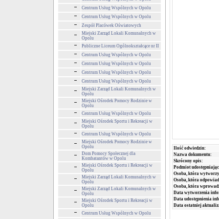
Centrum Usług Wspólnych w Opolu
Centrum Usług Wspólnych w Opolu
Zespół Placówek Oświatowych
Miejski Zarząd Lokali Komunalnych w
Opolu
Publiczne Liceum Ogólnokształcące nr II
Centrum Usług Wspólnych w Opolu
Centrum Usług Wspólnych w Opolu
Centrum Usług Wspólnych w Opolu
Centrum Usług Wspólnych w Opolu
Miejski Zarząd Lokali Komunalnych w
Opolu
Miejski Ośrodek Pomocy Rodzinie w
Opolu
Centrum Usług Wspólnych w Opolu
Miejski Ośrodek Sportu i Rekreacji w
Opolu
Centrum Usług Wspólnych w Opolu
Miejski Ośrodek Pomocy Rodzinie w
Opolu
Ilość odwiedzin:
Dom Pomocy Społecznej dla
Nazwa dokumentu:
Kombatantów w Opolu
Skrócony opis:
Miejski Ośrodek Sportu i Rekreacji w
Podmiot udostępniając
Opolu
Osoba, która wytworzy
Miejski Zarząd Lokali Komunalnych w
Osoba, która odpowiada
Opolu
Osoba, która wprowad
Miejski Zarząd Lokali Komunalnych w
Data wytworzenia info
Opolu
Data udostępnienia inf
Miejski Ośrodek Sportu i Rekreacji w
Opolu
Data ostatniej aktualiz
Centrum Usług Wspólnych w Opolu