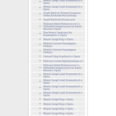
Miejski Zarząd Lokali Komunalnych w
Opolu
Miejski Zarząd Lokali Komunalnych w
Opolu
Zespół Szkół im. Prymasa Tysiąclecia
Stefana Kardynała Wyszyńskiego
Zespół Placówek Oświatowych
Publiczna Szkoła Podstawowa nr 5 z
Oddziałami Integracyjnymi im. Karola
Musioła w Opolu
Dom Pomocy Społecznej dla
Kombatantów w Opolu
Miejski Zarząd Dróg w Opolu
Miejskie Centrum Wspomagania
Edukacji
Miejskie Centrum Wspomagania
Edukacji
Centrum Usług Wspólnych w Opolu
Publiczne Liceum Ogólnokształcące nr I
Publiczna Szkoła Podstawowa nr 5 z
Oddziałami Integracyjnymi im. Karola
Musioła w Opolu
Miejski Zarząd Lokali Komunalnych w
Opolu
Miejski Zarząd Lokali Komunalnych w
Opolu
Miejski Zarząd Lokali Komunalnych w
Opolu
Miejski Zarząd Lokali Komunalnych w
Opolu
Miejski Zarząd Dróg w Opolu
Miejski Zarząd Dróg w Opolu
Miejski Zarząd Dróg w Opolu
Miejski Zarząd Dróg w Opolu