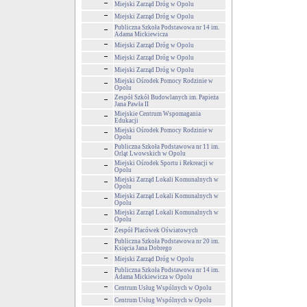
Miejski Zarząd Dróg w Opolu
Miejski Zarząd Dróg w Opolu
Publiczna Szkoła Podstawowa nr 14 im.
Adama Mickiewicza
Miejski Zarząd Dróg w Opolu
Miejski Zarząd Dróg w Opolu
Miejski Zarząd Dróg w Opolu
Miejski Ośrodek Pomocy Rodzinie w
Opolu
Zespół Szkół Budowlanych im. Papieża
Jana Pawła II
Miejskie Centrum Wspomagania
Edukacji
Miejski Ośrodek Pomocy Rodzinie w
Opolu
Publiczna Szkoła Podstawowa nr 11 im.
Orląt Lwowskich w Opolu
Miejski Ośrodek Sportu i Rekreacji w
Opolu
Miejski Zarząd Lokali Komunalnych w
Opolu
Miejski Zarząd Lokali Komunalnych w
Opolu
Miejski Zarząd Lokali Komunalnych w
Opolu
Zespół Placówek Oświatowych
Publiczna Szkoła Podstawowa nr 20 im.
Księcia Jana Dobrego
Miejski Zarząd Dróg w Opolu
Publiczna Szkoła Podstawowa nr 14 im.
Adama Mickiewicza w Opolu
Centrum Usług Wspólnych w Opolu
Centrum Usług Wspólnych w Opolu