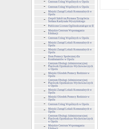
Centrum Usług Wspólnych w Opolu
Centrum Usług Wspólnych w Opolu
Miejski Zarząd Lokali Komunalnych w
Opolu
Zespół Szkół im.Prymasa Tysiąclecia
Stefana Kardynała Wyszyńskiego
Publiczne Liceum Ogólnokształcące nr II
Miejskie Centrum Wspomagania
Edukacji
Centrum Usług Wspólnych w Opolu
Miejski Zarząd Lokali Komunalnych w
Opolu
Miejski Zarząd Lokali Komunalnych w
Opolu
Dom Pomocy Społecznej dla
Kombatantów w Opolu
Centrum Obsługi Administracyjnej
Placówek Opiekuńczo-Wychowawczych
w Opolu
Miejski Ośrodek Pomocy Rodzinie w
Opolu
Centrum Obsługi Administracyjnej
Placówek Opiekuńczo-Wychowawczych
w Opolu
Miejski Zarząd Lokali Komunalnych w
Opolu
Miejski Ośrodek Pomocy Rodzinie w
Opolu
Centrum Usług Wspólnych w Opolu
Miejski Zarząd Lokali Komunalnych w
Opolu
Centrum Obsługi Administracyjnej
Placówek Opiekuńczo-Wychowawczych
w Opolu
Miejskie Centrum Wspomagania
Edukacji