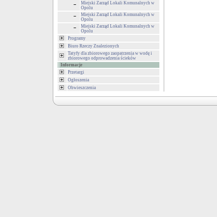
Miejski Zarząd Lokali Komunalnych w
Opolu
Miejski Zarząd Lokali Komunalnych w
Opolu
Miejski Zarząd Lokali Komunalnych w
Opolu
Programy
Biuro Rzeczy Znalezionych
Tatyfy dla zbiorowego zaopatrzenia w wodę i
zbiorowego odprowadzenia ścieków
Informacje
Przetargi
Ogłoszenia
Obwieszczenia