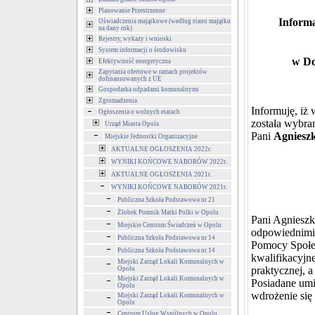
Planowanie Przestrzenne
I
nforma
Oświadczenia majątkowe (według stanu majątku
na dany rok)
Rejestry, wykazy i wnioski
System informacji o środowisku
w Do
Efektywność energetyczna
Zapytania ofertowe w ramach projektów
dofinansowanych z UE
Gospodarka odpadami komunalnymi
Zgromadzenia
Informuję, iż
Ogłoszenia o wolnych etatach
został
a
wybra
Urząd Miasta Opola
Pan
i
Agnieszk
Miejskie Jednostki Organizacyjne
AKTUALNE OGŁOSZENIA 2022r.
WYNIKI KOŃCOWE NABORÓW 2022r.
AKTUALNE OGŁOSZENIA 2021r.
WYNIKI KOŃCOWE NABORÓW 2021r.
Publiczna Szkoła Podstawowa nr 21
Żłobek Pomnik Matki Polki w Opolu
Pan
i
Agnieszk
Miejskie Centrum Świadczeń w Opolu
odpowiednimi 
Publiczna Szkoła Podstawowa nr 14
Pomocy Społe
Publiczna Szkoła Podstawowa nr 14
kwalifikacyjn
Miejski Zarząd Lokali Komunalnych w
praktycznej, 
Opolu
Miejski Zarząd Lokali Komunalnych w
Posiadane umi
Opolu
wdrożenie się
Miejski Zarząd Lokali Komunalnych w
Opolu
Centrum Usług Wspólnych w Opolu