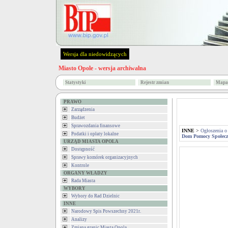
Wersja dla niedowidzących
Miasto Opole - wersja archiwalna
Statystyki
Rejestr zmian
Mapa 
PRAWO
Zarządzenia
Budżet
Sprawozdania finansowe
INNE
>
Ogłoszenia o
Podatki i opłaty lokalne
Dom Pomocy Społecz
URZĄD MIASTA OPOLA
Dostępność
Sprawy komórek organizacyjnych
Kontrole
ORGANY WŁADZY
Rada Miasta
WYBORY
Wybory do Rad Dzielnic
INNE
Narodowy Spis Powszechny 2021r.
Analizy
Zmiana granic Miasta Opola