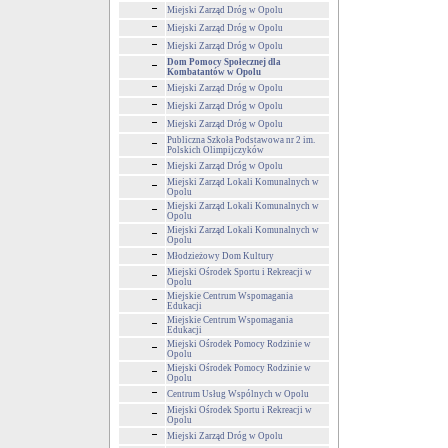
Miejski Zarząd Dróg w Opolu
Miejski Zarząd Dróg w Opolu
Miejski Zarząd Dróg w Opolu
Dom Pomocy Społecznej dla
Kombatantów w Opolu
Miejski Zarząd Dróg w Opolu
Miejski Zarząd Dróg w Opolu
Miejski Zarząd Dróg w Opolu
Publiczna Szkoła Podstawowa nr 2 im.
Polskich Olimpijczyków
Miejski Zarząd Dróg w Opolu
Miejski Zarząd Lokali Komunalnych w
Opolu
Miejski Zarząd Lokali Komunalnych w
Opolu
Miejski Zarząd Lokali Komunalnych w
Opolu
Młodzieżowy Dom Kultury
Miejski Ośrodek Sportu i Rekreacji w
Opolu
Miejskie Centrum Wspomagania
Edukacji
Miejskie Centrum Wspomagania
Edukacji
Miejski Ośrodek Pomocy Rodzinie w
Opolu
Miejski Ośrodek Pomocy Rodzinie w
Opolu
Centrum Usług Wspólnych w Opolu
Miejski Ośrodek Sportu i Rekreacji w
Opolu
Miejski Zarząd Dróg w Opolu