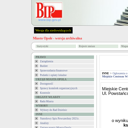
Wersja dla niedowidzących
Miasto Opole - wersja archiwalna
Statystyki
Rejestr zmian
Mapa 
PRAWO
Zarządzenia
Budżet
Sprawozdania finansowe
INNE
>
Ogłoszenia o
Podatki i opłaty lokalne
Miejskie Centrum W
URZĄD MIASTA OPOLA
Dostępność
Miejskie Cen
Sprawy komórek organizacyjnych
Ul. Powstańc
Kontrole
ORGANY WŁADZY
Rada Miasta
WYBORY
Wybory do Rad Dzielnic
INNE
Narodowy Spis Powszechny 2021r.
o wyniku
Analizy
ks
Zmiana granic Miasta Opola