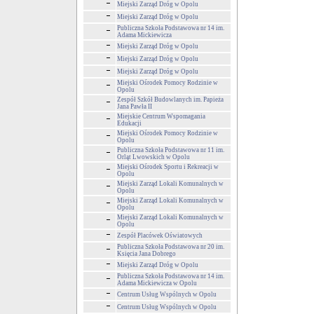
Miejski Zarząd Dróg w Opolu
Miejski Zarząd Dróg w Opolu
Publiczna Szkoła Podstawowa nr 14 im.
Adama Mickiewicza
Miejski Zarząd Dróg w Opolu
Miejski Zarząd Dróg w Opolu
Miejski Zarząd Dróg w Opolu
Miejski Ośrodek Pomocy Rodzinie w
Opolu
Zespół Szkół Budowlanych im. Papieża
Jana Pawła II
Miejskie Centrum Wspomagania
Edukacji
Miejski Ośrodek Pomocy Rodzinie w
Opolu
Publiczna Szkoła Podstawowa nr 11 im.
Orląt Lwowskich w Opolu
Miejski Ośrodek Sportu i Rekreacji w
Opolu
Miejski Zarząd Lokali Komunalnych w
Opolu
Miejski Zarząd Lokali Komunalnych w
Opolu
Miejski Zarząd Lokali Komunalnych w
Opolu
Zespół Placówek Oświatowych
Publiczna Szkoła Podstawowa nr 20 im.
Księcia Jana Dobrego
Miejski Zarząd Dróg w Opolu
Publiczna Szkoła Podstawowa nr 14 im.
Adama Mickiewicza w Opolu
Centrum Usług Wspólnych w Opolu
Centrum Usług Wspólnych w Opolu