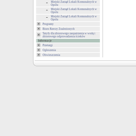
Miejski Zarząd Lokali Komunalnych w
Opolu
Miejski Zarząd Lokali Komunalnych w
Opolu
Miejski Zarząd Lokali Komunalnych w
Opolu
Programy
Biuro Rzeczy Znalezionych
Tatyfy dla zbiorowego zaopatrzenia w wodę i
zbiorowego odprowadzenia ścieków
Informacje
Przetargi
Ogłoszenia
Obwieszczenia