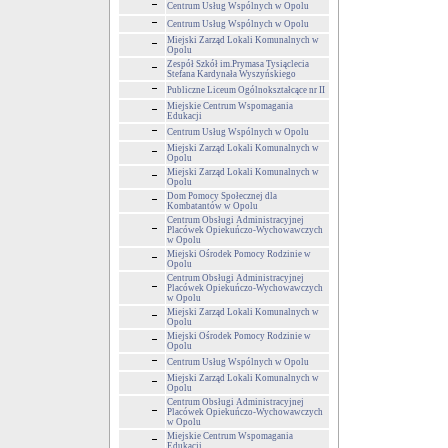
Centrum Usług Wspólnych w Opolu
Centrum Usług Wspólnych w Opolu
Miejski Zarząd Lokali Komunalnych w
Opolu
Zespół Szkół im.Prymasa Tysiąclecia
Stefana Kardynała Wyszyńskiego
Publiczne Liceum Ogólnokształcące nr II
Miejskie Centrum Wspomagania
Edukacji
Centrum Usług Wspólnych w Opolu
Miejski Zarząd Lokali Komunalnych w
Opolu
Miejski Zarząd Lokali Komunalnych w
Opolu
Dom Pomocy Społecznej dla
Kombatantów w Opolu
Centrum Obsługi Administracyjnej
Placówek Opiekuńczo-Wychowawczych
w Opolu
Miejski Ośrodek Pomocy Rodzinie w
Opolu
Centrum Obsługi Administracyjnej
Placówek Opiekuńczo-Wychowawczych
w Opolu
Miejski Zarząd Lokali Komunalnych w
Opolu
Miejski Ośrodek Pomocy Rodzinie w
Opolu
Centrum Usług Wspólnych w Opolu
Miejski Zarząd Lokali Komunalnych w
Opolu
Centrum Obsługi Administracyjnej
Placówek Opiekuńczo-Wychowawczych
w Opolu
Miejskie Centrum Wspomagania
Edukacji