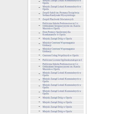
Miejski Zarząd Lokali Komunalnych w
Opolu
Miejski Zarząd Lokali Komunalnych w
Opolu
Zespół Szkół im. Prymasa Tysiąclecia
Stefana Kardynała Wyszyńskiego
Zespół Placówek Oświatowych
Publiczna Szkoła Podstawowa nr 5 z
Oddziałami Integracyjnymi im. Karola
Musioła w Opolu
Dom Pomocy Społecznej dla
Kombatantów w Opolu
Miejski Zarząd Dróg w Opolu
Miejskie Centrum Wspomagania
Edukacji
Miejskie Centrum Wspomagania
Edukacji
Centrum Usług Wspólnych w Opolu
Publiczne Liceum Ogólnokształcące nr I
Publiczna Szkoła Podstawowa nr 5 z
Oddziałami Integracyjnymi im. Karola
Musioła w Opolu
Miejski Zarząd Lokali Komunalnych w
Opolu
Miejski Zarząd Lokali Komunalnych w
Opolu
Miejski Zarząd Lokali Komunalnych w
Opolu
Miejski Zarząd Lokali Komunalnych w
Opolu
Miejski Zarząd Dróg w Opolu
Miejski Zarząd Dróg w Opolu
Miejski Zarząd Dróg w Opolu
Miejski Zarząd Dróg w Opolu