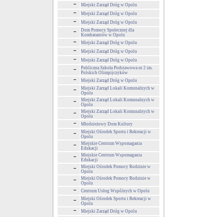
Miejski Zarząd Dróg w Opolu
Miejski Zarząd Dróg w Opolu
Miejski Zarząd Dróg w Opolu
Dom Pomocy Społecznej dla
Kombatantów w Opolu
Miejski Zarząd Dróg w Opolu
Miejski Zarząd Dróg w Opolu
Miejski Zarząd Dróg w Opolu
Publiczna Szkoła Podstawowa nr 2 im.
Polskich Olimpijczyków
Miejski Zarząd Dróg w Opolu
Miejski Zarząd Lokali Komunalnych w
Opolu
Miejski Zarząd Lokali Komunalnych w
Opolu
Miejski Zarząd Lokali Komunalnych w
Opolu
Młodzieżowy Dom Kultury
Miejski Ośrodek Sportu i Rekreacji w
Opolu
Miejskie Centrum Wspomagania
Edukacji
Miejskie Centrum Wspomagania
Edukacji
Miejski Ośrodek Pomocy Rodzinie w
Opolu
Miejski Ośrodek Pomocy Rodzinie w
Opolu
Centrum Usług Wspólnych w Opolu
Miejski Ośrodek Sportu i Rekreacji w
Opolu
Miejski Zarząd Dróg w Opolu