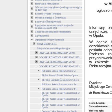
w M
Planowanie Przestrzenne
Oświadczenia majątkowe (według stanu majątku
ogłoszone
na dany rok)
Rejestry, wykazy i wnioski
System informacji o środowisku
Efektywność energetyczna
Zapytania ofertowe w ramach projektów
Informuję, 
dofinansowanych z UE
urzędnicze. 
Gospodarka odpadami komunalnymi
w Opolu.
Zgromadzenia
Ogłoszenia o wolnych etatach
W ocenie Ko
Urząd Miasta Opola
oczekiwania 
Miejskie Jednostki Organizacyjne
posiada odpo
AKTUALNE OGŁOSZENIA 2022r.
Podczas ro
przygotowani
WYNIKI KOŃCOWE NABORÓW 2022r.
w zakresie 
AKTUALNE OGŁOSZENIA 2021r.
Rekrutacyjna 
WYNIKI KOŃCOWE NABORÓW 2021r.
Publiczna Szkoła Podstawowa nr 21
Żłobek Pomnik Matki Polki w Opolu
Miejskie Centrum Świadczeń w Opolu
Dyrektor
Publiczna Szkoła Podstawowa nr 14
Miejskiego Ce
Publiczna Szkoła Podstawowa nr 14
dr Bronisława 
Miejski Zarząd Lokali Komunalnych w
Opolu
Miejski Zarząd Lokali Komunalnych w
Opolu
Ilość odwiedzin:
Miejski Zarząd Lokali Komunalnych w
Nazwa dokumentu:
Opolu
Skrócony opis:
Centrum Usług Wspólnych w Opolu