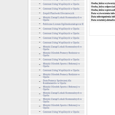
Osoba, która wytworzy
Centrum Usług Wspólnych w Opolu
Osoba, która odpowiada
Centrum Usług Wspólnych w Opolu
Osoba, która wprowad
Zespół Placówek Oświatowych
Data wytworzenia info
Data udostępnienia inf
Miejski Zarząd Lokali Komunalnych w
Opolu
Data ostatniej aktualiz
Publiczne Liceum Ogólnokształcące nr II
Centrum Usług Wspólnych w Opolu
Centrum Usług Wspólnych w Opolu
Centrum Usług Wspólnych w Opolu
Centrum Usług Wspólnych w Opolu
Miejski Zarząd Lokali Komunalnych w
Opolu
Miejski Ośrodek Pomocy Rodzinie w
Opolu
Centrum Usług Wspólnych w Opolu
Miejski Ośrodek Sportu i Rekreacji w
Opolu
Centrum Usług Wspólnych w Opolu
Miejski Ośrodek Pomocy Rodzinie w
Opolu
Dom Pomocy Społecznej dla
Kombatantów w Opolu
Miejski Ośrodek Sportu i Rekreacji w
Opolu
Miejski Zarząd Lokali Komunalnych w
Opolu
Miejski Zarząd Lokali Komunalnych w
Opolu
Miejski Ośrodek Sportu i Rekreacji w
Opolu
Centrum Usług Wspólnych w Opolu