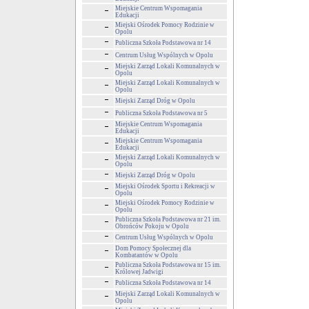
Miejskie Centrum Wspomagania
Edukacji
Miejski Ośrodek Pomocy Rodzinie w
Opolu
Publiczna Szkoła Podstawowa nr 14
Centrum Usług Wspólnych w Opolu
Miejski Zarząd Lokali Komunalnych w
Opolu
Miejski Zarząd Lokali Komunalnych w
Opolu
Miejski Zarząd Dróg w Opolu
Publiczna Szkoła Podstawowa nr 5
Miejskie Centrum Wspomagania
Edukacji
Miejskie Centrum Wspomagania
Edukacji
Miejski Zarząd Lokali Komunalnych w
Opolu
Miejski Zarząd Dróg w Opolu
Miejski Ośrodek Sportu i Rekreacji w
Opolu
Miejski Ośrodek Pomocy Rodzinie w
Opolu
Publiczna Szkoła Podstawowa nr 21 im.
Obrońców Pokoju w Opolu
Centrum Usług Wspólnych w Opolu
Dom Pomocy Społecznej dla
Kombatantów w Opolu
Publiczna Szkoła Podstawowa nr 15 im.
Królowej Jadwigi
Publiczna Szkoła Podstawowa nr 14
Miejski Zarząd Lokali Komunalnych w
Opolu