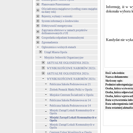
Planowanie Przestrzenne
Informuję, iż w w
Oświadczenia majątkowe (według stanu majątku
dokonała wyboru 
na dany rok)
Rejestry, wykazy i wnioski
System informacji o środowisku
Efektywność energetyczna
Zapytania ofertowe w ramach projektów
dofinansowanych z UE
Gospodarka odpadami komunalnymi
Kandydat nie wyka
Zgromadzenia
Ogłoszenia o wolnych etatach
Urząd Miasta Opola
Miejskie Jednostki Organizacyjne
AKTUALNE OGŁOSZENIA 2022r.
WYNIKI KOŃCOWE NABORÓW 2022r.
Ilość odwiedzin:
AKTUALNE OGŁOSZENIA 2021r.
Nazwa dokumentu:
WYNIKI KOŃCOWE NABORÓW 2021r.
Skrócony opis:
Publiczna Szkoła Podstawowa nr 21
Podmiot udostępniając
Osoba, która wytworzy
Żłobek Pomnik Matki Polki w Opolu
Osoba, która odpowiada
Miejskie Centrum Świadczeń w Opolu
Osoba, która wprowad
Data wytworzenia info
Publiczna Szkoła Podstawowa nr 14
Data udostępnienia inf
Publiczna Szkoła Podstawowa nr 14
Data ostatniej aktualiz
Miejski Zarząd Lokali Komunalnych w
Opolu
Miejski Zarząd Lokali Komunalnych w
Opolu
Miejski Zarząd Lokali Komunalnych w
Opolu
Centrum Usług Wspólnych w Opolu