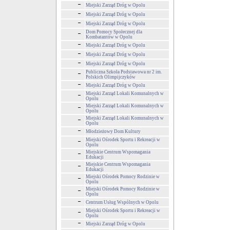
Miejski Zarząd Dróg w Opolu
Miejski Zarząd Dróg w Opolu
Miejski Zarząd Dróg w Opolu
Dom Pomocy Społecznej dla
Kombatantów w Opolu
Miejski Zarząd Dróg w Opolu
Miejski Zarząd Dróg w Opolu
Miejski Zarząd Dróg w Opolu
Publiczna Szkoła Podstawowa nr 2 im.
Polskich Olimpijczyków
Miejski Zarząd Dróg w Opolu
Miejski Zarząd Lokali Komunalnych w
Opolu
Miejski Zarząd Lokali Komunalnych w
Opolu
Miejski Zarząd Lokali Komunalnych w
Opolu
Młodzieżowy Dom Kultury
Miejski Ośrodek Sportu i Rekreacji w
Opolu
Miejskie Centrum Wspomagania
Edukacji
Miejskie Centrum Wspomagania
Edukacji
Miejski Ośrodek Pomocy Rodzinie w
Opolu
Miejski Ośrodek Pomocy Rodzinie w
Opolu
Centrum Usług Wspólnych w Opolu
Miejski Ośrodek Sportu i Rekreacji w
Opolu
Miejski Zarząd Dróg w Opolu