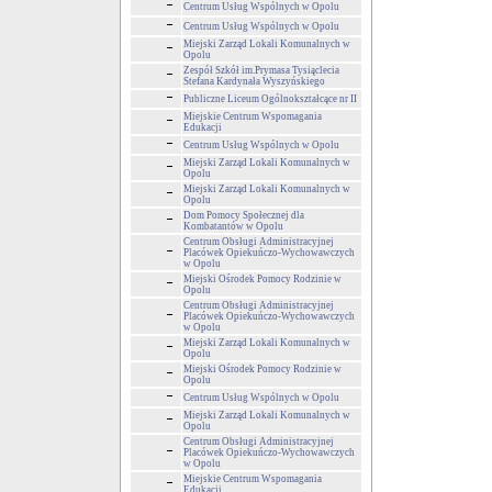
Centrum Usług Wspólnych w Opolu
Centrum Usług Wspólnych w Opolu
Miejski Zarząd Lokali Komunalnych w
Opolu
Zespół Szkół im.Prymasa Tysiąclecia
Stefana Kardynała Wyszyńskiego
Publiczne Liceum Ogólnokształcące nr II
Miejskie Centrum Wspomagania
Edukacji
Centrum Usług Wspólnych w Opolu
Miejski Zarząd Lokali Komunalnych w
Opolu
Miejski Zarząd Lokali Komunalnych w
Opolu
Dom Pomocy Społecznej dla
Kombatantów w Opolu
Centrum Obsługi Administracyjnej
Placówek Opiekuńczo-Wychowawczych
w Opolu
Miejski Ośrodek Pomocy Rodzinie w
Opolu
Centrum Obsługi Administracyjnej
Placówek Opiekuńczo-Wychowawczych
w Opolu
Miejski Zarząd Lokali Komunalnych w
Opolu
Miejski Ośrodek Pomocy Rodzinie w
Opolu
Centrum Usług Wspólnych w Opolu
Miejski Zarząd Lokali Komunalnych w
Opolu
Centrum Obsługi Administracyjnej
Placówek Opiekuńczo-Wychowawczych
w Opolu
Miejskie Centrum Wspomagania
Edukacji