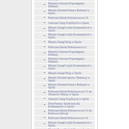
Miejskie Centrum Wspomagania
Edukacji
Miejski Ośrodek Pomocy Rodzinie w
Opolu
Publiczna Szkoła Podstawowa nr 14
Centrum Usług Wspólnych w Opolu
Miejski Zarząd Lokali Komunalnych w
Opolu
Miejski Zarząd Lokali Komunalnych w
Opolu
Miejski Zarząd Dróg w Opolu
Publiczna Szkoła Podstawowa nr 5
Miejskie Centrum Wspomagania
Edukacji
Miejskie Centrum Wspomagania
Edukacji
Miejski Zarząd Lokali Komunalnych w
Opolu
Miejski Zarząd Dróg w Opolu
Miejski Ośrodek Sportu i Rekreacji w
Opolu
Miejski Ośrodek Pomocy Rodzinie w
Opolu
Publiczna Szkoła Podstawowa nr 21 im.
Obrońców Pokoju w Opolu
Centrum Usług Wspólnych w Opolu
Dom Pomocy Społecznej dla
Kombatantów w Opolu
Publiczna Szkoła Podstawowa nr 15 im.
Królowej Jadwigi
Publiczna Szkoła Podstawowa nr 14
Miejski Zarząd Lokali Komunalnych w
Opolu