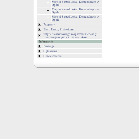
Miejski Zarząd Lokali Komunalnych w
Opolu
Miejski Zarząd Lokali Komunalnych w
Opolu
Miejski Zarząd Lokali Komunalnych w
Opolu
Programy
Biuro Rzeczy Znalezionych
Tatyfy dla zbiorowego zaopatrzenia w wodę i
zbiorowego odprowadzenia ścieków
Informacje
Przetargi
Ogłoszenia
Obwieszczenia