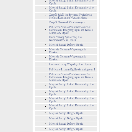
Miejski Zarząd Lokali Komunalnych w
Opolu
Miejski Zarząd Lokali Komunalnych w
Opolu
Zespół Szkół im. Prymasa Tysiąclecia
Stefana Kardynała Wyszyńskiego
Zespół Placówek Oświatowych
Publiczna Szkoła Podstawowa nr 5 z
Oddziałami Integracyjnymi im. Karola
Musioła w Opolu
Dom Pomocy Społecznej dla
Kombatantów w Opolu
Miejski Zarząd Dróg w Opolu
Miejskie Centrum Wspomagania
Edukacji
Miejskie Centrum Wspomagania
Edukacji
Centrum Usług Wspólnych w Opolu
Publiczne Liceum Ogólnokształcące nr I
Publiczna Szkoła Podstawowa nr 5 z
Oddziałami Integracyjnymi im. Karola
Musioła w Opolu
Miejski Zarząd Lokali Komunalnych w
Opolu
Miejski Zarząd Lokali Komunalnych w
Opolu
Miejski Zarząd Lokali Komunalnych w
Opolu
Miejski Zarząd Lokali Komunalnych w
Opolu
Miejski Zarząd Dróg w Opolu
Miejski Zarząd Dróg w Opolu
Miejski Zarząd Dróg w Opolu
Miejski Zarząd Dróg w Opolu