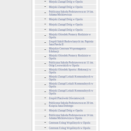
Miejski Zarząd Dróg w Opolu
Miejski Zarząd Dróg w Opolu
Publiczna Szkoła Podstawowa nr 14 im.
Adama Mickiewicza
Miejski Zarząd Dróg w Opolu
Miejski Zarząd Dróg w Opolu
Miejski Zarząd Dróg w Opolu
Miejski Ośrodek Pomocy Rodzinie w
Opolu
Zespół Szkół Budowlanych im. Papieża
Jana Pawła II
Miejskie Centrum Wspomagania
Edukacji
Miejski Ośrodek Pomocy Rodzinie w
Opolu
Publiczna Szkoła Podstawowa nr 11 im.
Orląt Lwowskich w Opolu
Miejski Ośrodek Sportu i Rekreacji w
Opolu
Miejski Zarząd Lokali Komunalnych w
Opolu
Miejski Zarząd Lokali Komunalnych w
Opolu
Miejski Zarząd Lokali Komunalnych w
Opolu
Zespół Placówek Oświatowych
Publiczna Szkoła Podstawowa nr 20 im.
Księcia Jana Dobrego
Miejski Zarząd Dróg w Opolu
Publiczna Szkoła Podstawowa nr 14 im.
Adama Mickiewicza w Opolu
Centrum Usług Wspólnych w Opolu
Centrum Usług Wspólnych w Opolu