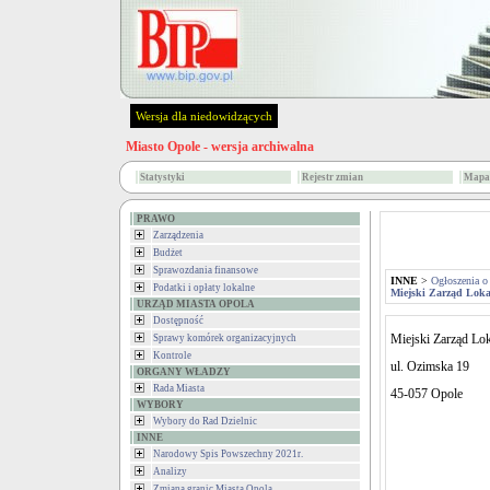
Wersja dla niedowidzących
Miasto Opole - wersja archiwalna
Statystyki
Rejestr zmian
Mapa 
PRAWO
Zarządzenia
Budżet
Sprawozdania finansowe
INNE
>
Ogłoszenia o
Podatki i opłaty lokalne
Miejski Zarząd Lok
URZĄD MIASTA OPOLA
Dostępność
Miejski Zarząd L
Sprawy komórek organizacyjnych
Kontrole
ul. Ozimska 19
ORGANY WŁADZY
Rada Miasta
45-057 Opole
WYBORY
Wybory do Rad Dzielnic
INNE
Narodowy Spis Powszechny 2021r.
Analizy
Zmiana granic Miasta Opola