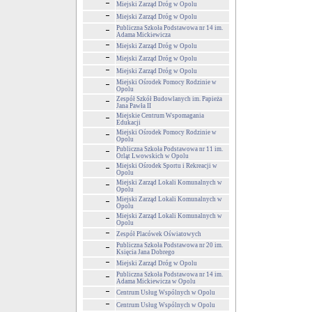
Miejski Zarząd Dróg w Opolu
Miejski Zarząd Dróg w Opolu
Publiczna Szkoła Podstawowa nr 14 im.
Adama Mickiewicza
Miejski Zarząd Dróg w Opolu
Miejski Zarząd Dróg w Opolu
Miejski Zarząd Dróg w Opolu
Miejski Ośrodek Pomocy Rodzinie w
Opolu
Zespół Szkół Budowlanych im. Papieża
Jana Pawła II
Miejskie Centrum Wspomagania
Edukacji
Miejski Ośrodek Pomocy Rodzinie w
Opolu
Publiczna Szkoła Podstawowa nr 11 im.
Orląt Lwowskich w Opolu
Miejski Ośrodek Sportu i Rekreacji w
Opolu
Miejski Zarząd Lokali Komunalnych w
Opolu
Miejski Zarząd Lokali Komunalnych w
Opolu
Miejski Zarząd Lokali Komunalnych w
Opolu
Zespół Placówek Oświatowych
Publiczna Szkoła Podstawowa nr 20 im.
Księcia Jana Dobrego
Miejski Zarząd Dróg w Opolu
Publiczna Szkoła Podstawowa nr 14 im.
Adama Mickiewicza w Opolu
Centrum Usług Wspólnych w Opolu
Centrum Usług Wspólnych w Opolu