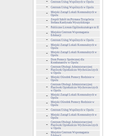
Centrum Usług Wspólnych w Opolu
Centrum Usług Wspólnych w Opolu
Miejski Zarząd Lokali Komunalnych w
Opolu
Zespół Szkół im.Prymasa Tysiąclecia
Stefana Kardynała Wyszyńskiego
Publiczne Liceum Ogólnokształcące nr II
Miejskie Centrum Wspomagania
Edukacji
Centrum Usług Wspólnych w Opolu
Miejski Zarząd Lokali Komunalnych w
Opolu
Miejski Zarząd Lokali Komunalnych w
Opolu
Dom Pomocy Społecznej dla
Kombatantów w Opolu
Centrum Obsługi Administracyjnej
Placówek Opiekuńczo-Wychowawczych
w Opolu
Miejski Ośrodek Pomocy Rodzinie w
Opolu
Centrum Obsługi Administracyjnej
Placówek Opiekuńczo-Wychowawczych
w Opolu
Miejski Zarząd Lokali Komunalnych w
Opolu
Miejski Ośrodek Pomocy Rodzinie w
Opolu
Centrum Usług Wspólnych w Opolu
Miejski Zarząd Lokali Komunalnych w
Opolu
Centrum Obsługi Administracyjnej
Placówek Opiekuńczo-Wychowawczych
w Opolu
Miejskie Centrum Wspomagania
Edukacji