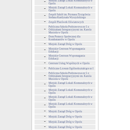
Miejski Zarząd Lokali Komunalnych w
Opolu
Miejski Zarząd Lokali Komunalnych w
Opolu
Zespół Szkół im. Prymasa Tysiąclecia
Stefana Kardynała Wyszyńskiego
Zespół Placówek Oświatowych
Publiczna Szkoła Podstawowa nr 5 z
Oddziałami Integracyjnymi im. Karola
Musioła w Opolu
Dom Pomocy Społecznej dla
Kombatantów w Opolu
Miejski Zarząd Dróg w Opolu
Miejskie Centrum Wspomagania
Edukacji
Miejskie Centrum Wspomagania
Edukacji
Centrum Usług Wspólnych w Opolu
Publiczne Liceum Ogólnokształcące nr I
Publiczna Szkoła Podstawowa nr 5 z
Oddziałami Integracyjnymi im. Karola
Musioła w Opolu
Miejski Zarząd Lokali Komunalnych w
Opolu
Miejski Zarząd Lokali Komunalnych w
Opolu
Miejski Zarząd Lokali Komunalnych w
Opolu
Miejski Zarząd Lokali Komunalnych w
Opolu
Miejski Zarząd Dróg w Opolu
Miejski Zarząd Dróg w Opolu
Miejski Zarząd Dróg w Opolu
Miejski Zarząd Dróg w Opolu