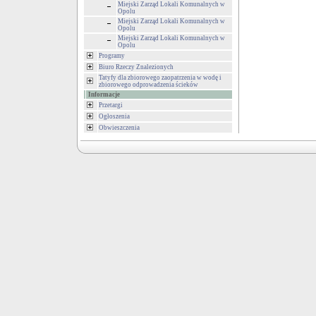
Miejski Zarząd Lokali Komunalnych w
Opolu
Miejski Zarząd Lokali Komunalnych w
Opolu
Miejski Zarząd Lokali Komunalnych w
Opolu
Programy
Biuro Rzeczy Znalezionych
Tatyfy dla zbiorowego zaopatrzenia w wodę i
zbiorowego odprowadzenia ścieków
Informacje
Przetargi
Ogłoszenia
Obwieszczenia