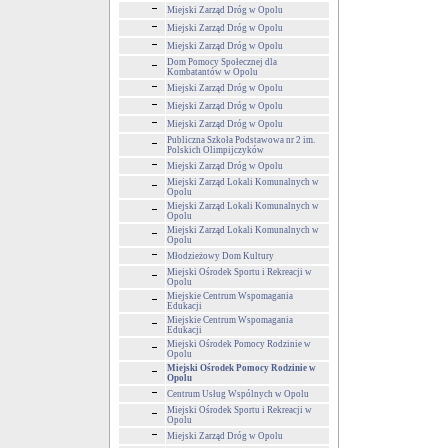
Miejski Zarząd Dróg w Opolu
Miejski Zarząd Dróg w Opolu
Miejski Zarząd Dróg w Opolu
Dom Pomocy Społecznej dla
Kombatantów w Opolu
Miejski Zarząd Dróg w Opolu
Miejski Zarząd Dróg w Opolu
Miejski Zarząd Dróg w Opolu
Publiczna Szkoła Podstawowa nr 2 im.
Polskich Olimpijczyków
Miejski Zarząd Dróg w Opolu
Miejski Zarząd Lokali Komunalnych w
Opolu
Miejski Zarząd Lokali Komunalnych w
Opolu
Miejski Zarząd Lokali Komunalnych w
Opolu
Młodzieżowy Dom Kultury
Miejski Ośrodek Sportu i Rekreacji w
Opolu
Miejskie Centrum Wspomagania
Edukacji
Miejskie Centrum Wspomagania
Edukacji
Miejski Ośrodek Pomocy Rodzinie w
Opolu
Miejski Ośrodek Pomocy Rodzinie w
Opolu
Centrum Usług Wspólnych w Opolu
Miejski Ośrodek Sportu i Rekreacji w
Opolu
Miejski Zarząd Dróg w Opolu