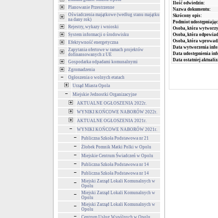
Ilość odwiedzin:
Planowanie Przestrzenne
Nazwa dokumentu:
Oświadczenia majątkowe (według stanu majątku
Skrócony opis:
na dany rok)
Podmiot udostępniając
Rejestry, wykazy i wnioski
Osoba, która wytworzy
System informacji o środowisku
Osoba, która odpowiada
Osoba, która wprowad
Efektywność energetyczna
Data wytworzenia info
Zapytania ofertowe w ramach projektów
Data udostępnienia inf
dofinansowanych z UE
Data ostatniej aktualiz
Gospodarka odpadami komunalnymi
Zgromadzenia
Ogłoszenia o wolnych etatach
Urząd Miasta Opola
Miejskie Jednostki Organizacyjne
AKTUALNE OGŁOSZENIA 2022r.
WYNIKI KOŃCOWE NABORÓW 2022r.
AKTUALNE OGŁOSZENIA 2021r.
WYNIKI KOŃCOWE NABORÓW 2021r.
Publiczna Szkoła Podstawowa nr 21
Żłobek Pomnik Matki Polki w Opolu
Miejskie Centrum Świadczeń w Opolu
Publiczna Szkoła Podstawowa nr 14
Publiczna Szkoła Podstawowa nr 14
Miejski Zarząd Lokali Komunalnych w
Opolu
Miejski Zarząd Lokali Komunalnych w
Opolu
Miejski Zarząd Lokali Komunalnych w
Opolu
Centrum Usług Wspólnych w Opolu