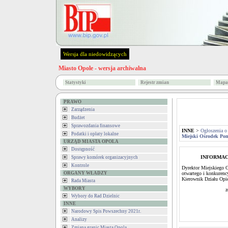
Wersja dla niedowidzących
Miasto Opole - wersja archiwalna
Statystyki
Rejestr zmian
Mapa 
PRAWO
Zarządzenia
Budżet
Sprawozdania finansowe
INNE
>
Ogłoszenia o
Podatki i opłaty lokalne
Miejski Ośrodek Po
URZĄD MIASTA OPOLA
Dostępność
INFORMAC
Sprawy komórek organizacyjnych
Kontrole
Dyrektor Miejskiego 
ORGANY WŁADZY
otwartego i konkurenc
Kierownik Działu Opi
Rada Miasta
WYBORY
z
Wybory do Rad Dzielnic
INNE
Narodowy Spis Powszechny 2021r.
Analizy
Zmiana granic Miasta Opola