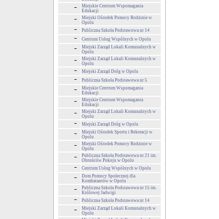
Miejskie Centrum Wspomagania
Edukacji
Miejski Ośrodek Pomocy Rodzinie w
Opolu
Publiczna Szkoła Podstawowa nr 14
Centrum Usług Wspólnych w Opolu
Miejski Zarząd Lokali Komunalnych w
Opolu
Miejski Zarząd Lokali Komunalnych w
Opolu
Miejski Zarząd Dróg w Opolu
Publiczna Szkoła Podstawowa nr 5
Miejskie Centrum Wspomagania
Edukacji
Miejskie Centrum Wspomagania
Edukacji
Miejski Zarząd Lokali Komunalnych w
Opolu
Miejski Zarząd Dróg w Opolu
Miejski Ośrodek Sportu i Rekreacji w
Opolu
Miejski Ośrodek Pomocy Rodzinie w
Opolu
Publiczna Szkoła Podstawowa nr 21 im.
Obrońców Pokoju w Opolu
Centrum Usług Wspólnych w Opolu
Dom Pomocy Społecznej dla
Kombatantów w Opolu
Publiczna Szkoła Podstawowa nr 15 im.
Królowej Jadwigi
Publiczna Szkoła Podstawowa nr 14
Miejski Zarząd Lokali Komunalnych w
Opolu