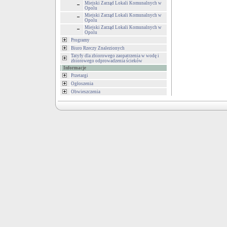
Miejski Zarząd Lokali Komunalnych w
Opolu
Miejski Zarząd Lokali Komunalnych w
Opolu
Miejski Zarząd Lokali Komunalnych w
Opolu
Programy
Biuro Rzeczy Znalezionych
Tatyfy dla zbiorowego zaopatrzenia w wodę i
zbiorowego odprowadzenia ścieków
Informacje
Przetargi
Ogłoszenia
Obwieszczenia