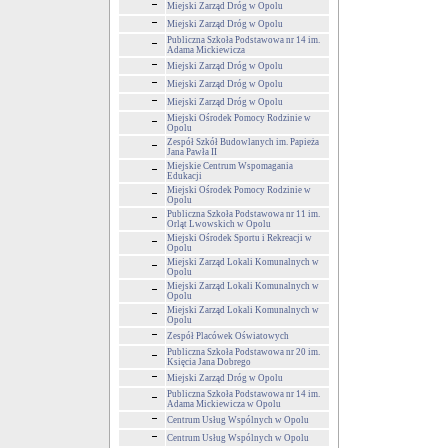
Miejski Zarząd Dróg w Opolu
Miejski Zarząd Dróg w Opolu
Publiczna Szkoła Podstawowa nr 14 im.
Adama Mickiewicza
Miejski Zarząd Dróg w Opolu
Miejski Zarząd Dróg w Opolu
Miejski Zarząd Dróg w Opolu
Miejski Ośrodek Pomocy Rodzinie w
Opolu
Zespół Szkół Budowlanych im. Papieża
Jana Pawła II
Miejskie Centrum Wspomagania
Edukacji
Miejski Ośrodek Pomocy Rodzinie w
Opolu
Publiczna Szkoła Podstawowa nr 11 im.
Orląt Lwowskich w Opolu
Miejski Ośrodek Sportu i Rekreacji w
Opolu
Miejski Zarząd Lokali Komunalnych w
Opolu
Miejski Zarząd Lokali Komunalnych w
Opolu
Miejski Zarząd Lokali Komunalnych w
Opolu
Zespół Placówek Oświatowych
Publiczna Szkoła Podstawowa nr 20 im.
Księcia Jana Dobrego
Miejski Zarząd Dróg w Opolu
Publiczna Szkoła Podstawowa nr 14 im.
Adama Mickiewicza w Opolu
Centrum Usług Wspólnych w Opolu
Centrum Usług Wspólnych w Opolu