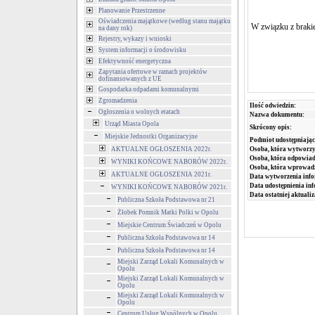
Planowanie Przestrzenne
Oświadczenia majątkowe (według stanu majątku
W związku z brakie
na dany rok)
Rejestry, wykazy i wnioski
System informacji o środowisku
Efektywność energetyczna
Zapytania ofertowe w ramach projektów
dofinansowanych z UE
Gospodarka odpadami komunalnymi
Zgromadzenia
Ilość odwiedzin:
Ogłoszenia o wolnych etatach
Nazwa dokumentu:
Urząd Miasta Opola
Skrócony opis:
Miejskie Jednostki Organizacyjne
Podmiot udostępniając
AKTUALNE OGŁOSZENIA 2022r.
Osoba, która wytworzy
Osoba, która odpowiada
WYNIKI KOŃCOWE NABORÓW 2022r.
Osoba, która wprowad
AKTUALNE OGŁOSZENIA 2021r.
Data wytworzenia info
Data udostępnienia inf
WYNIKI KOŃCOWE NABORÓW 2021r.
Data ostatniej aktualiz
Publiczna Szkoła Podstawowa nr 21
Żłobek Pomnik Matki Polki w Opolu
Miejskie Centrum Świadczeń w Opolu
Publiczna Szkoła Podstawowa nr 14
Publiczna Szkoła Podstawowa nr 14
Miejski Zarząd Lokali Komunalnych w
Opolu
Miejski Zarząd Lokali Komunalnych w
Opolu
Miejski Zarząd Lokali Komunalnych w
Opolu
Centrum Usług Wspólnych w Opolu