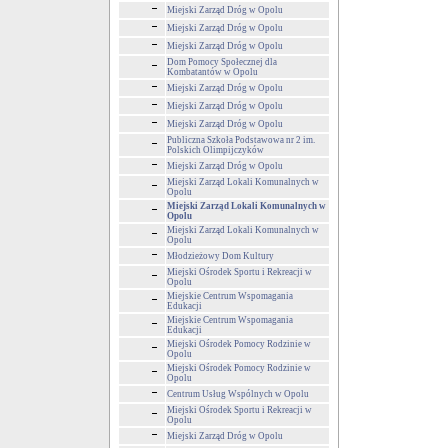
Miejski Zarząd Dróg w Opolu
Miejski Zarząd Dróg w Opolu
Miejski Zarząd Dróg w Opolu
Dom Pomocy Społecznej dla
Kombatantów w Opolu
Miejski Zarząd Dróg w Opolu
Miejski Zarząd Dróg w Opolu
Miejski Zarząd Dróg w Opolu
Publiczna Szkoła Podstawowa nr 2 im.
Polskich Olimpijczyków
Miejski Zarząd Dróg w Opolu
Miejski Zarząd Lokali Komunalnych w
Opolu
Miejski Zarząd Lokali Komunalnych w
Opolu
Miejski Zarząd Lokali Komunalnych w
Opolu
Młodzieżowy Dom Kultury
Miejski Ośrodek Sportu i Rekreacji w
Opolu
Miejskie Centrum Wspomagania
Edukacji
Miejskie Centrum Wspomagania
Edukacji
Miejski Ośrodek Pomocy Rodzinie w
Opolu
Miejski Ośrodek Pomocy Rodzinie w
Opolu
Centrum Usług Wspólnych w Opolu
Miejski Ośrodek Sportu i Rekreacji w
Opolu
Miejski Zarząd Dróg w Opolu