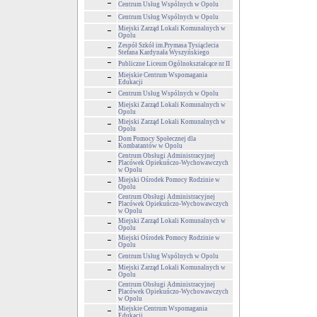
Centrum Usług Wspólnych w Opolu
Centrum Usług Wspólnych w Opolu
Miejski Zarząd Lokali Komunalnych w
Opolu
Zespół Szkół im.Prymasa Tysiąclecia
Stefana Kardynała Wyszyńskiego
Publiczne Liceum Ogólnokształcące nr II
Miejskie Centrum Wspomagania
Edukacji
Centrum Usług Wspólnych w Opolu
Miejski Zarząd Lokali Komunalnych w
Opolu
Miejski Zarząd Lokali Komunalnych w
Opolu
Dom Pomocy Społecznej dla
Kombatantów w Opolu
Centrum Obsługi Administracyjnej
Placówek Opiekuńczo-Wychowawczych
w Opolu
Miejski Ośrodek Pomocy Rodzinie w
Opolu
Centrum Obsługi Administracyjnej
Placówek Opiekuńczo-Wychowawczych
w Opolu
Miejski Zarząd Lokali Komunalnych w
Opolu
Miejski Ośrodek Pomocy Rodzinie w
Opolu
Centrum Usług Wspólnych w Opolu
Miejski Zarząd Lokali Komunalnych w
Opolu
Centrum Obsługi Administracyjnej
Placówek Opiekuńczo-Wychowawczych
w Opolu
Miejskie Centrum Wspomagania
Edukacji