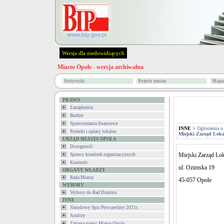
Wersja dla niedowidzących
Miasto Opole - wersja archiwalna
Statystyki
Rejestr zmian
Mapa 
PRAWO
Zarządzenia
Budżet
Sprawozdania finansowe
INNE
>
Ogłoszenia o
Podatki i opłaty lokalne
Miejski Zarząd Lok
URZĄD MIASTA OPOLA
Dostępność
Miejski Zarząd L
Sprawy komórek organizacyjnych
Kontrole
ul. Ozimska 19
ORGANY WŁADZY
Rada Miasta
45-057 Opole
WYBORY
Wybory do Rad Dzielnic
INNE
Narodowy Spis Powszechny 2021r.
Analizy
Zmiana granic Miasta Opola