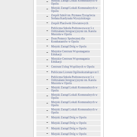
Miejski Zarząd Lokali Komunalnych w
Opolu
Miejski Zarząd Lokali Komunalnych w
Opolu
Zespół Szkół im. Prymasa Tysiąclecia
Stefana Kardynała Wyszyńskiego
Zespół Placówek Oświatowych
Publiczna Szkoła Podstawowa nr 5 z
Oddziałami Integracyjnymi im. Karola
Musioła w Opolu
Dom Pomocy Społecznej dla
Kombatantów w Opolu
Miejski Zarząd Dróg w Opolu
Miejskie Centrum Wspomagania
Edukacji
Miejskie Centrum Wspomagania
Edukacji
Centrum Usług Wspólnych w Opolu
Publiczne Liceum Ogólnokształcące nr I
Publiczna Szkoła Podstawowa nr 5 z
Oddziałami Integracyjnymi im. Karola
Musioła w Opolu
Miejski Zarząd Lokali Komunalnych w
Opolu
Miejski Zarząd Lokali Komunalnych w
Opolu
Miejski Zarząd Lokali Komunalnych w
Opolu
Miejski Zarząd Lokali Komunalnych w
Opolu
Miejski Zarząd Dróg w Opolu
Miejski Zarząd Dróg w Opolu
Miejski Zarząd Dróg w Opolu
Miejski Zarząd Dróg w Opolu