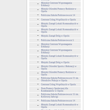
Miejskie Centrum Wspomagania
Edukacji
Miejski Ośrodek Pomocy Rodzinie w
Opolu
Publiczna Szkoła Podstawowa nr 14
Centrum Usług Wspólnych w Opolu
Miejski Zarząd Lokali Komunalnych w
Opolu
Miejski Zarząd Lokali Komunalnych w
Opolu
Miejski Zarząd Dróg w Opolu
Publiczna Szkoła Podstawowa nr 5
Miejskie Centrum Wspomagania
Edukacji
Miejskie Centrum Wspomagania
Edukacji
Miejski Zarząd Lokali Komunalnych w
Opolu
Miejski Zarząd Dróg w Opolu
Miejski Ośrodek Sportu i Rekreacji w
Opolu
Miejski Ośrodek Pomocy Rodzinie w
Opolu
Publiczna Szkoła Podstawowa nr 21 im.
Obrońców Pokoju w Opolu
Centrum Usług Wspólnych w Opolu
Dom Pomocy Społecznej dla
Kombatantów w Opolu
Publiczna Szkoła Podstawowa nr 15 im.
Królowej Jadwigi
Publiczna Szkoła Podstawowa nr 14
Miejski Zarząd Lokali Komunalnych w
Opolu