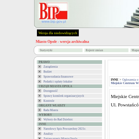
Wersja dla niedowidzących
Miasto Opole - wersja archiwalna
Statystyki
Rejestr zmian
Mapa 
PRAWO
Zarządzenia
Budżet
Sprawozdania finansowe
INNE
>
Ogłoszenia o
Podatki i opłaty lokalne
Miejskie Centrum W
URZĄD MIASTA OPOLA
Dostępność
Miejskie Cen
Sprawy komórek organizacyjnych
Kontrole
Ul. Powstańcó
ORGANY WŁADZY
Rada Miasta
WYBORY
Wybory do Rad Dzielnic
INNE
Narodowy Spis Powszechny 2021r.
Analizy
Zmiana granic Miasta Opola