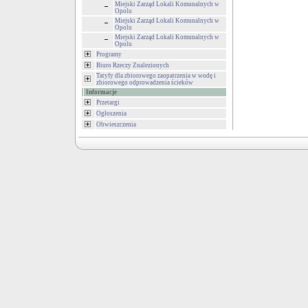
Miejski Zarząd Lokali Komunalnych w
Opolu
Miejski Zarząd Lokali Komunalnych w
Opolu
Miejski Zarząd Lokali Komunalnych w
Opolu
Programy
Biuro Rzeczy Znalezionych
Tatyfy dla zbiorowego zaopatrzenia w wodę i
zbiorowego odprowadzenia ścieków
Informacje
Przetargi
Ogłoszenia
Obwieszczenia