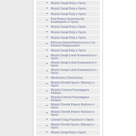
Miejski Zarząd Dróg w Opolu
Miejski Zarząd Dróg w Opolu
Miejski Zarząd Dróg w Opolu
Dom Pomocy Społecznej dla
Kombatantów w Opolu
Miejski Zarząd Dróg w Opolu
Miejski Zarząd Dróg w Opolu
Miejski Zarząd Dróg w Opolu
Publiczna Szkoła Podstawowa nr 2 im.
Polskich Olimpijczyków
Miejski Zarząd Dróg w Opolu
Miejski Zarząd Lokali Komunalnych w
Opolu
Miejski Zarząd Lokali Komunalnych w
Opolu
Miejski Zarząd Lokali Komunalnych w
Opolu
Młodzieżowy Dom Kultury
Miejski Ośrodek Sportu i Rekreacji w
Opolu
Miejskie Centrum Wspomagania
Edukacji
Miejskie Centrum Wspomagania
Edukacji
Miejski Ośrodek Pomocy Rodzinie w
Opolu
Miejski Ośrodek Pomocy Rodzinie w
Opolu
Centrum Usług Wspólnych w Opolu
Miejski Ośrodek Sportu i Rekreacji w
Opolu
Miejski Zarząd Dróg w Opolu