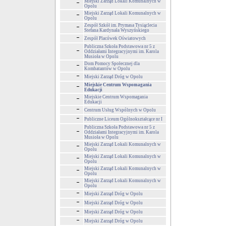
Miejski Zarząd Lokali Komunalnych w
Opolu
Miejski Zarząd Lokali Komunalnych w
Opolu
Zespół Szkół im. Prymasa Tysiąclecia
Stefana Kardynała Wyszyńskiego
Zespół Placówek Oświatowych
Publiczna Szkoła Podstawowa nr 5 z
Oddziałami Integracyjnymi im. Karola
Musioła w Opolu
Dom Pomocy Społecznej dla
Kombatantów w Opolu
Miejski Zarząd Dróg w Opolu
Miejskie Centrum Wspomagania
Edukacji
Miejskie Centrum Wspomagania
Edukacji
Centrum Usług Wspólnych w Opolu
Publiczne Liceum Ogólnokształcące nr I
Publiczna Szkoła Podstawowa nr 5 z
Oddziałami Integracyjnymi im. Karola
Musioła w Opolu
Miejski Zarząd Lokali Komunalnych w
Opolu
Miejski Zarząd Lokali Komunalnych w
Opolu
Miejski Zarząd Lokali Komunalnych w
Opolu
Miejski Zarząd Lokali Komunalnych w
Opolu
Miejski Zarząd Dróg w Opolu
Miejski Zarząd Dróg w Opolu
Miejski Zarząd Dróg w Opolu
Miejski Zarząd Dróg w Opolu