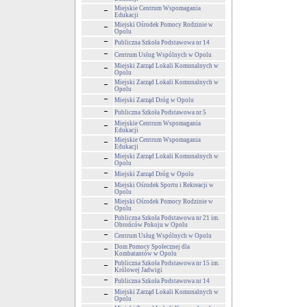
Miejskie Centrum Wspomagania
Edukacji
Miejski Ośrodek Pomocy Rodzinie w
Opolu
Publiczna Szkoła Podstawowa nr 14
Centrum Usług Wspólnych w Opolu
Miejski Zarząd Lokali Komunalnych w
Opolu
Miejski Zarząd Lokali Komunalnych w
Opolu
Miejski Zarząd Dróg w Opolu
Publiczna Szkoła Podstawowa nr 5
Miejskie Centrum Wspomagania
Edukacji
Miejskie Centrum Wspomagania
Edukacji
Miejski Zarząd Lokali Komunalnych w
Opolu
Miejski Zarząd Dróg w Opolu
Miejski Ośrodek Sportu i Rekreacji w
Opolu
Miejski Ośrodek Pomocy Rodzinie w
Opolu
Publiczna Szkoła Podstawowa nr 21 im.
Obrońców Pokoju w Opolu
Centrum Usług Wspólnych w Opolu
Dom Pomocy Społecznej dla
Kombatantów w Opolu
Publiczna Szkoła Podstawowa nr 15 im.
Królowej Jadwigi
Publiczna Szkoła Podstawowa nr 14
Miejski Zarząd Lokali Komunalnych w
Opolu