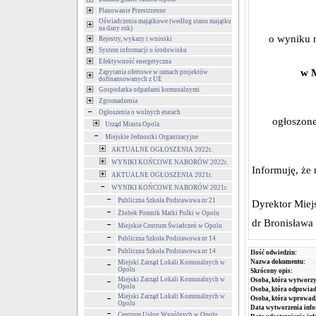
Planowanie Przestrzenne
Oświadczenia majątkowe (według stanu majątku
na dany rok)
o wyniku 
Rejestry, wykazy i wnioski
System informacji o środowisku
Efektywność energetyczna
w 
Zapytania ofertowe w ramach projektów
dofinansowanych z UE
Gospodarka odpadami komunalnymi
Zgromadzenia
Ogłoszenia o wolnych etatach
ogłoszone
Urząd Miasta Opola
Miejskie Jednostki Organizacyjne
AKTUALNE OGŁOSZENIA 2022r.
WYNIKI KOŃCOWE NABORÓW 2022r.
Informuję, że 
AKTUALNE OGŁOSZENIA 2021r.
WYNIKI KOŃCOWE NABORÓW 2021r.
Publiczna Szkoła Podstawowa nr 21
Dyrektor Mie
Żłobek Pomnik Matki Polki w Opolu
dr Bronisław
Miejskie Centrum Świadczeń w Opolu
Publiczna Szkoła Podstawowa nr 14
Publiczna Szkoła Podstawowa nr 14
Ilość odwiedzin:
Nazwa dokumentu:
Miejski Zarząd Lokali Komunalnych w
Opolu
Skrócony opis:
Miejski Zarząd Lokali Komunalnych w
Osoba, która wytworzy
Opolu
Osoba, która odpowiada
Miejski Zarząd Lokali Komunalnych w
Osoba, która wprowad
Opolu
Data wytworzenia info
Centrum Usług Wspólnych w Opolu