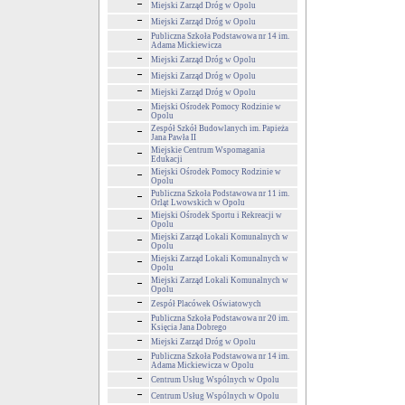
Miejski Zarząd Dróg w Opolu
Miejski Zarząd Dróg w Opolu
Publiczna Szkoła Podstawowa nr 14 im.
Adama Mickiewicza
Miejski Zarząd Dróg w Opolu
Miejski Zarząd Dróg w Opolu
Miejski Zarząd Dróg w Opolu
Miejski Ośrodek Pomocy Rodzinie w
Opolu
Zespół Szkół Budowlanych im. Papieża
Jana Pawła II
Miejskie Centrum Wspomagania
Edukacji
Miejski Ośrodek Pomocy Rodzinie w
Opolu
Publiczna Szkoła Podstawowa nr 11 im.
Orląt Lwowskich w Opolu
Miejski Ośrodek Sportu i Rekreacji w
Opolu
Miejski Zarząd Lokali Komunalnych w
Opolu
Miejski Zarząd Lokali Komunalnych w
Opolu
Miejski Zarząd Lokali Komunalnych w
Opolu
Zespół Placówek Oświatowych
Publiczna Szkoła Podstawowa nr 20 im.
Księcia Jana Dobrego
Miejski Zarząd Dróg w Opolu
Publiczna Szkoła Podstawowa nr 14 im.
Adama Mickiewicza w Opolu
Centrum Usług Wspólnych w Opolu
Centrum Usług Wspólnych w Opolu