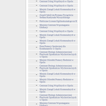
Centrum Usług Wspólnych w Opolu
Centrum Usług Wspólnych w Opolu
Miejski Zarząd Lokali Komunalnych w
Opolu
Zespół Szkół im.Prymasa Tysiąclecia
Stefana Kardynała Wyszyńskiego
Publiczne Liceum Ogólnokształcące nr II
Miejskie Centrum Wspomagania
Edukacji
Centrum Usług Wspólnych w Opolu
Miejski Zarząd Lokali Komunalnych w
Opolu
Miejski Zarząd Lokali Komunalnych w
Opolu
Dom Pomocy Społecznej dla
Kombatantów w Opolu
Centrum Obsługi Administracyjnej
Placówek Opiekuńczo-Wychowawczych
w Opolu
Miejski Ośrodek Pomocy Rodzinie w
Opolu
Centrum Obsługi Administracyjnej
Placówek Opiekuńczo-Wychowawczych
w Opolu
Miejski Zarząd Lokali Komunalnych w
Opolu
Miejski Ośrodek Pomocy Rodzinie w
Opolu
Centrum Usług Wspólnych w Opolu
Miejski Zarząd Lokali Komunalnych w
Opolu
Centrum Obsługi Administracyjnej
Placówek Opiekuńczo-Wychowawczych
w Opolu
Miejskie Centrum Wspomagania
Edukacji