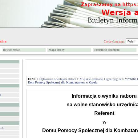
alna
Choose language:
Rejestr zmian
Mapa strony
Instrukcja biuletynu
INNE
>
Ogłoszenia o wolnych etatach
>
Miejskie Jednostki Organizacyjne
>
WYNIKI 
Dom Pomocy Społecznej dla Kombatantów w Opolu
Informacja o wyniku naboru
ch
na wolne stanowisko urzędnic
R
eferent
w
1r.
Domu Pomocy Społecznej dla Kombatan