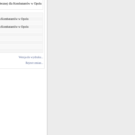
ecznej dla Kombatantów w Opolu
la Kombatantów w Opolu
la Kombatantów w Opolu
Wersja do wydruku...
Rejestr zmian...