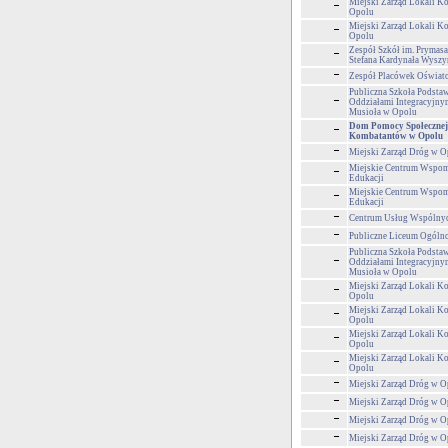
Miejski Zarząd Lokali 
Opolu
Miejski Zarząd Lokali 
Opolu
Zespół Szkół im. Prymasa
Stefana Kardynała Wyszy
Zespół Placówek Oświa
Publiczna Szkoła Podstaw
Oddziałami Integracyjnym
Musioła w Opolu
Dom Pomocy Społecznej
Kombatantów w Opolu
Miejski Zarząd Dróg w O
Miejskie Centrum Wspom
Edukacji
Miejskie Centrum Wspom
Edukacji
Centrum Usług Wspólny
Publiczne Liceum Ogólnok
Publiczna Szkoła Podstaw
Oddziałami Integracyjnym
Musioła w Opolu
Miejski Zarząd Lokali 
Opolu
Miejski Zarząd Lokali 
Opolu
Miejski Zarząd Lokali 
Opolu
Miejski Zarząd Lokali 
Opolu
Miejski Zarząd Dróg w O
Miejski Zarząd Dróg w O
Miejski Zarząd Dróg w O
Miejski Zarząd Dróg w O