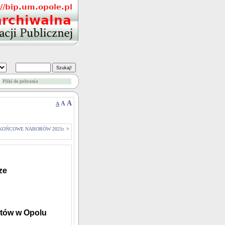
Pliki do pobrania
A
A
A
KOŃCOWE NABORÓW 2021r.
>
ze
tów w Opolu