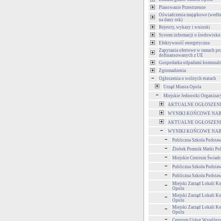
Planowanie Przestrzenne
Oświadczenia majątkowe (wedłu
na dany rok)
Rejestry, wykazy i wnioski
System informacji o środowisku
Efektywność energetyczna
Zapytania ofertowe w ramach pr
dofinansowanych z UE
Gospodarka odpadami komunal
Zgromadzenia
Ogłoszenia o wolnych etatach
Urząd Miasta Opola
Miejskie Jednostki Organizac
AKTUALNE OGŁOSZENIA
WYNIKI KOŃCOWE NAB
AKTUALNE OGŁOSZENIA
WYNIKI KOŃCOWE NAB
Publiczna Szkoła Podsta
Żłobek Pomnik Matki Po
Miejskie Centrum Świad
Publiczna Szkoła Podsta
Publiczna Szkoła Podsta
Miejski Zarząd Lokali 
Opolu
Miejski Zarząd Lokali 
Opolu
Miejski Zarząd Lokali 
Opolu
Centrum Usług Wspólny