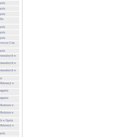
polu
polu
polu
dla
polu
polu
polu
owa nr 2 im.
polu
Komunalnych w
Komunalnych w
Komunalnych w
ry
 Rekreacji w
agania
agania
 Rodzinie w
 Rodzinie w
ch w Opolu
 Rekreacji w
polu