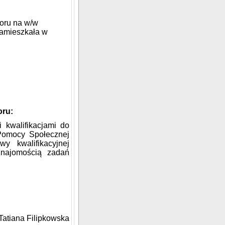
boru na w/w
amieszkał
a
w
ru:
 kwalifikacjami do
Pomocy Społecznej
 kwalifikacyjnej
znajomością zadań
Tatiana Filipkowska