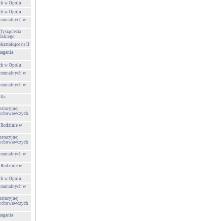
ch w Opolu
ch w Opolu
Komunalnych w
Tysiąclecia
ńskiego
ształcące nr II
agania
ch w Opolu
Komunalnych w
Komunalnych w
dla
tracyjnej
Wychowawczych
 Rodzinie w
tracyjnej
Wychowawczych
Komunalnych w
 Rodzinie w
ch w Opolu
Komunalnych w
tracyjnej
Wychowawczych
agania