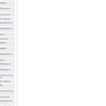
agania
 Rodzinie w
wowa nr 14
ch w Opolu
Komunalnych w
Komunalnych w
polu
wowa nr 5
agania
agania
Komunalnych w
polu
 Rekreacji w
 Rodzinie w
wowa nr 21 im.
lu
ch w Opolu
dla
wowa nr 15 im.
wowa nr 14
Komunalnych w