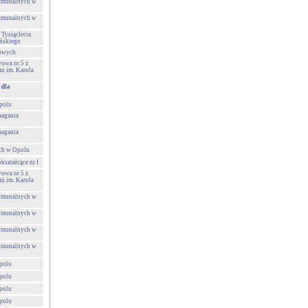
Komunalnych w
Komunalnych w
 Tysiąclecia
ńskiego
towych
owa nr 5 z
i im. Karola
 dla
polu
agania
agania
ch w Opolu
ształcące nr I
owa nr 5 z
i im. Karola
Komunalnych w
Komunalnych w
Komunalnych w
Komunalnych w
polu
polu
polu
polu