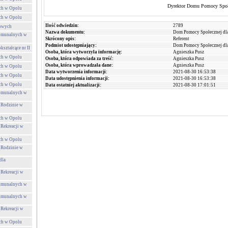
Dyrektor Domu Pomocy Społ
ch w Opolu
ch w Opolu
Ilość odwiedzin:
2789
towych
Nazwa dokumentu:
Dom Pomocy Społecznej d
Komunalnych w
Skrócony opis:
Referent
Podmiot udostępniający:
Dom Pomocy Społecznej d
ształcące nr II
Osoba, która wytworzyła informację:
Agnieszka Pusz
ch w Opolu
Osoba, która odpowiada za treść:
Agnieszka Pusz
Osoba, która wprowadzała dane:
Agnieszka Pusz
ch w Opolu
Data wytworzenia informacji:
2021-08-30 16:53:38
ch w Opolu
Data udostępnienia informacji:
2021-08-30 16:53:38
ch w Opolu
Data ostatniej aktualizacji:
2021-08-30 17:01:51
Komunalnych w
 Rodzinie w
ch w Opolu
 Rekreacji w
ch w Opolu
 Rodzinie w
dla
 Rekreacji w
Komunalnych w
Komunalnych w
 Rekreacji w
ch w Opolu