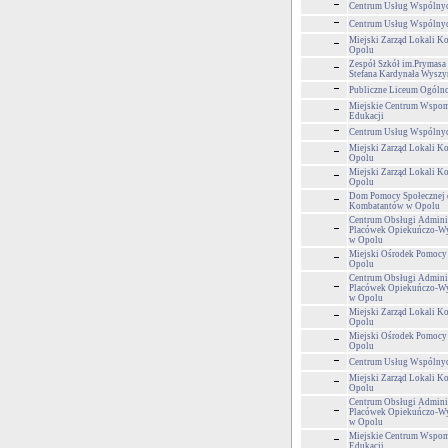
Centrum Usług Wspólny
Centrum Usług Wspólny
Miejski Zarząd Lokali 
Opolu
Zespół Szkół im.Prymasa 
Stefana Kardynała Wyszy
Publiczne Liceum Ogólnok
Miejskie Centrum Wspom
Edukacji
Centrum Usług Wspólny
Miejski Zarząd Lokali 
Opolu
Miejski Zarząd Lokali 
Opolu
Dom Pomocy Społecznej 
Kombatantów w Opolu
Centrum Obsługi Adminis
Placówek Opiekuńczo-
w Opolu
Miejski Ośrodek Pomocy
Opolu
Centrum Obsługi Adminis
Placówek Opiekuńczo-
w Opolu
Miejski Zarząd Lokali 
Opolu
Miejski Ośrodek Pomocy
Opolu
Centrum Usług Wspólny
Miejski Zarząd Lokali 
Opolu
Centrum Obsługi Adminis
Placówek Opiekuńczo-
w Opolu
Miejskie Centrum Wspom
Edukacji