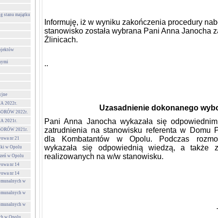
g stanu majątku
Informuję, iż w wyniku zakończenia procedury na
stanowisko została wybrana Pani
Anna Janocha
z
Źlinicach.
ojektów
nymi
..
yjne
 2022r.
Uzasadnienie dokonanego wybo
ORÓW 2022r.
Pani
Anna Janocha
wykazała się odpowiednimi
 2021r.
zatrudnienia na stanowisku
r
eferenta w Domu 
ORÓW 2021r.
dla Kombatantów w Opolu. Podczas rozmowy
wowa nr 21
wykazała się odpowiednią wiedzą, a także 
lki w Opolu
realizowanych na w/w stanowisku.
czeń w Opolu
wowa nr 14
wowa nr 14
Komunalnych w
Komunalnych w
Komunalnych w
ch w Opolu