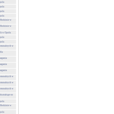
polu
polu
polu
polu
 Rodzinie w
 Rodzinie w
ch w Opolu
polu
polu
Komunalnych w
dla
agania
agania
agania
Komunalnych w
Komunalnych w
Komunalnych w
kształcące nr
polu
 Rodzinie w
polu