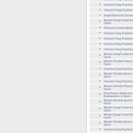
Centrum Usług Wspólny
Centrum Usług Wspólny
Zespół Placówek Oświa
Miejski Zarząd Lokali 
Opolu
Publiczne Liceum Ogólnok
Centrum Usług Wspólny
Centrum Usług Wspólny
Centrum Usług Wspólny
Centrum Usług Wspólny
Miejski Zarząd Lokali 
Opolu
Miejski Ośrodek Pomocy
Opolu
Centrum Usług Wspólny
Miejski Ośrodek Sportu i
Opolu
Centrum Usług Wspólny
Miejski Ośrodek Pomocy
Opolu
Dom Pomocy Społecznej 
Kombatantów w Opolu
Miejski Ośrodek Sportu i
Opolu
Miejski Zarząd Lokali 
Opolu
Miejski Zarząd Lokali 
Opolu
Miejski Ośrodek Sportu i
Opolu
Centrum Usług Wspólny