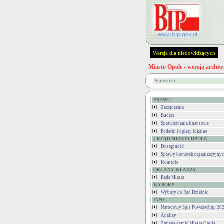
Wersja dla niedowidzących
Miasto Opole - wersja archiw
Statystyki
PRAWO
Zarządzenia
Budżet
Sprawozdania finansowe
Podatki i opłaty lokalne
URZĄD MIASTA OPOLA
Dostępność
Sprawy komórek organizacyjny
Kontrole
ORGANY WŁADZY
Rada Miasta
WYBORY
Wybory do Rad Dzielnic
INNE
Narodowy Spis Powszechny 202
Analizy
Zmiana granic Miasta Opola