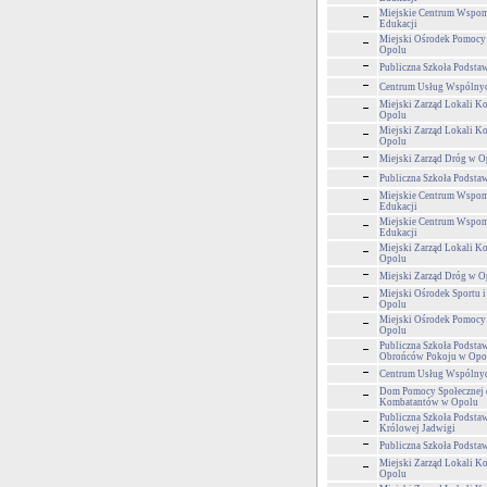
Miejskie Centrum Wspom
Edukacji
Miejski Ośrodek Pomocy
Opolu
Publiczna Szkoła Podsta
Centrum Usług Wspólny
Miejski Zarząd Lokali 
Opolu
Miejski Zarząd Lokali 
Opolu
Miejski Zarząd Dróg w O
Publiczna Szkoła Podsta
Miejskie Centrum Wspom
Edukacji
Miejskie Centrum Wspom
Edukacji
Miejski Zarząd Lokali 
Opolu
Miejski Zarząd Dróg w O
Miejski Ośrodek Sportu i
Opolu
Miejski Ośrodek Pomocy
Opolu
Publiczna Szkoła Podsta
Obrońców Pokoju w Opo
Centrum Usług Wspólny
Dom Pomocy Społecznej 
Kombatantów w Opolu
Publiczna Szkoła Podsta
Królowej Jadwigi
Publiczna Szkoła Podsta
Miejski Zarząd Lokali 
Opolu