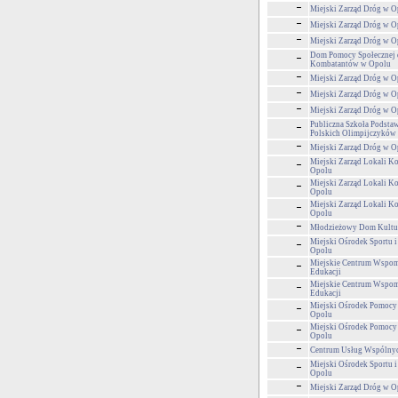
Miejski Zarząd Dróg w O
Miejski Zarząd Dróg w O
Miejski Zarząd Dróg w O
Dom Pomocy Społecznej 
Kombatantów w Opolu
Miejski Zarząd Dróg w O
Miejski Zarząd Dróg w O
Miejski Zarząd Dróg w O
Publiczna Szkoła Podstaw
Polskich Olimpijczyków
Miejski Zarząd Dróg w O
Miejski Zarząd Lokali 
Opolu
Miejski Zarząd Lokali 
Opolu
Miejski Zarząd Lokali 
Opolu
Młodzieżowy Dom Kultu
Miejski Ośrodek Sportu i
Opolu
Miejskie Centrum Wspom
Edukacji
Miejskie Centrum Wspom
Edukacji
Miejski Ośrodek Pomocy
Opolu
Miejski Ośrodek Pomocy
Opolu
Centrum Usług Wspólny
Miejski Ośrodek Sportu i
Opolu
Miejski Zarząd Dróg w O