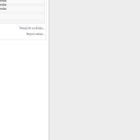
owska
owska
owska
Wersja do wydruku...
Rejestr zmian...