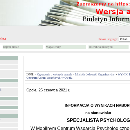
alna
Choose language:
Rejestr zmian
Mapa strony
Instrukcja biuletynu
INNE
>
Ogłoszenia o wolnych etatach
>
Miejskie Jednostki Organizacyjne
>
WYNIKI 
Centrum Usług Wspólnych w Opolu
Opole, 25 czerwca 2021 r.
ch
INFORMACJA O WYNIKACH NABOR
na stanowisko
SPECJALISTA PSYCHOLOG
1r.
W Mobilnym Centrum Wsparcia Psychologiczn