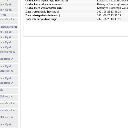
Osoba, która wytworzyła informację:
Katarzyna Lasończyk-Wąs
Osoba, która odpowiada za treść:
Katarzyna Lasończyk-Wąs
ch w Opolu
Osoba, która wprowadzała dane:
Katarzyna Lasończyk-Wąs
ch w Opolu
Data wytworzenia informacji:
2021-06-25 13:36:24
towych
Data udostępnienia informacji:
2021-06-25 13:36:24
Data ostatniej aktualizacji:
2021-06-25 13:39:28
Komunalnych w
ształcące nr II
ch w Opolu
ch w Opolu
ch w Opolu
ch w Opolu
Komunalnych w
 Rodzinie w
ch w Opolu
 Rekreacji w
ch w Opolu
 Rodzinie w
dla
 Rekreacji w
Komunalnych w
Komunalnych w
 Rekreacji w
ch w Opolu