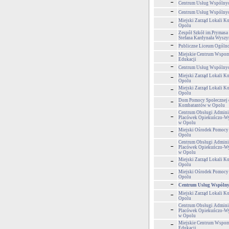
Centrum Usług Wspólny
Centrum Usług Wspólny
Miejski Zarząd Lokali 
Opolu
Zespół Szkół im.Prymasa 
Stefana Kardynała Wyszy
Publiczne Liceum Ogólnok
Miejskie Centrum Wspom
Edukacji
Centrum Usług Wspólny
Miejski Zarząd Lokali 
Opolu
Miejski Zarząd Lokali 
Opolu
Dom Pomocy Społecznej 
Kombatantów w Opolu
Centrum Obsługi Adminis
Placówek Opiekuńczo-
w Opolu
Miejski Ośrodek Pomocy
Opolu
Centrum Obsługi Adminis
Placówek Opiekuńczo-
w Opolu
Miejski Zarząd Lokali 
Opolu
Miejski Ośrodek Pomocy
Opolu
Centrum Usług Wspólny
Miejski Zarząd Lokali 
Opolu
Centrum Obsługi Adminis
Placówek Opiekuńczo-
w Opolu
Miejskie Centrum Wspom
Edukacji