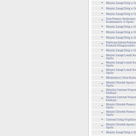
Miejski Zarząd Dróg w O
Miejski Zarząd Dróg w O
Miejski Zarząd Dróg w O
Dom Pomocy Społecznej 
Kombatantów w Opolu
Miejski Zarząd Dróg w O
Miejski Zarząd Dróg w O
Miejski Zarząd Dróg w O
Publiczna Szkoła Podstaw
Polskich Olimpijczyków
Miejski Zarząd Dróg w O
Miejski Zarząd Lokali 
Opolu
Miejski Zarząd Lokali 
Opolu
Miejski Zarząd Lokali 
Opolu
Młodzieżowy Dom Kultu
Miejski Ośrodek Sportu i
Opolu
Miejskie Centrum Wspom
Edukacji
Miejskie Centrum Wspom
Edukacji
Miejski Ośrodek Pomocy
Opolu
Miejski Ośrodek Pomocy
Opolu
Centrum Usług Wspólny
Miejski Ośrodek Sportu i
Opolu
Miejski Zarząd Dróg w O