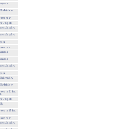
agania
 Rodzinie w
wowa nr 14
ch w Opolu
Komunalnych w
Komunalnych w
polu
wowa nr 5
agania
agania
Komunalnych w
polu
 Rekreacji w
 Rodzinie w
wowa nr 21 im.
lu
ch w Opolu
dla
wowa nr 15 im.
wowa nr 14
Komunalnych w