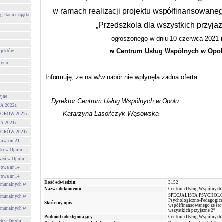
w ramach realizacji projektu współfinansowan
g stanu majątku
„Przedszkola dla wszystkich przyjaz
ogłoszonego w dniu 10 czerwca 2021 r
w Centrum Usług Wspólnych w Opo
ojektów
nymi
Informuję, że na w/w nabór nie wpłynęła żadna oferta.
yjne
Dyrektor Centrum Usług Wspólnych w Opolu
 2022r.
Katarzyna Lasończyk-Wąsowska
ORÓW 2022r.
 2021r.
ORÓW 2021r.
wowa nr 21
lki w Opolu
czeń w Opolu
wowa nr 14
wowa nr 14
Ilość odwiedzin:
3152
Komunalnych w
Nazwa dokumentu:
Centrum Usług Wspólnych
SPECJALISTA PSYCHOLOG
Komunalnych w
Psychologiczno-Pedagogiczn
Skrócony opis:
współfinansowanego ze śro
Komunalnych w
wszystkich przyjazne 2”
Podmiot udostępniający:
Centrum Usług Wspólnych
ch w Opolu