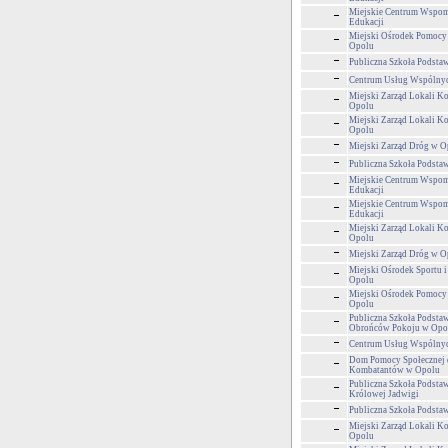
Miejskie Centrum Wspom
Edukacji
Miejski Ośrodek Pomocy
Opolu
Publiczna Szkoła Podsta
Centrum Usług Wspólny
Miejski Zarząd Lokali 
Opolu
Miejski Zarząd Lokali 
Opolu
Miejski Zarząd Dróg w O
Publiczna Szkoła Podsta
Miejskie Centrum Wspom
Edukacji
Miejskie Centrum Wspom
Edukacji
Miejski Zarząd Lokali 
Opolu
Miejski Zarząd Dróg w O
Miejski Ośrodek Sportu i
Opolu
Miejski Ośrodek Pomocy
Opolu
Publiczna Szkoła Podsta
Obrońców Pokoju w Opo
Centrum Usług Wspólny
Dom Pomocy Społecznej 
Kombatantów w Opolu
Publiczna Szkoła Podsta
Królowej Jadwigi
Publiczna Szkoła Podsta
Miejski Zarząd Lokali 
Opolu