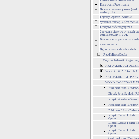
Planowanie Przestrzenne
Oświadczenia majątkowe (wedłu
na dany rok)
Rejestry, wykazy i wnioski
System informacji o środowisku
Efektywność energetyczna
Zapytania ofertowe w ramach pr
dofinansowanych z UE
Gospodarka odpadami komunal
Zgromadzenia
Ogłoszenia o wolnych etatach
Urząd Miasta Opola
Miejskie Jednostki Organizac
AKTUALNE OGŁOSZENIA
WYNIKI KOŃCOWE NAB
AKTUALNE OGŁOSZENIA
WYNIKI KOŃCOWE NAB
Publiczna Szkoła Podsta
Żłobek Pomnik Matki Po
Miejskie Centrum Świad
Publiczna Szkoła Podsta
Publiczna Szkoła Podsta
Miejski Zarząd Lokali 
Opolu
Miejski Zarząd Lokali 
Opolu
Miejski Zarząd Lokali 
Opolu
Centrum Usług Wspólny