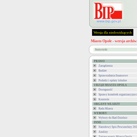
Wersja dla niedowidzących
Miasto Opole - wersja archiw
Statystyki
PRAWO
Zarządzenia
Budżet
Sprawozdania finansowe
Podatki i opłaty lokalne
URZĄD MIASTA OPOLA
Dostępność
Sprawy komórek organizacyjny
Kontrole
ORGANY WŁADZY
Rada Miasta
WYBORY
Wybory do Rad Dzielnic
INNE
Narodowy Spis Powszechny 202
Analizy
Zmiana granic Miasta Opola