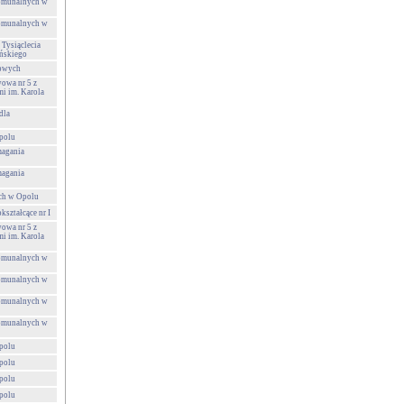
Komunalnych w
Komunalnych w
 Tysiąclecia
ńskiego
towych
owa nr 5 z
i im. Karola
dla
polu
agania
agania
ch w Opolu
ształcące nr I
owa nr 5 z
i im. Karola
Komunalnych w
Komunalnych w
Komunalnych w
Komunalnych w
polu
polu
polu
polu