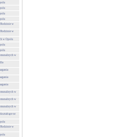
polu
polu
polu
polu
 Rodzinie w
 Rodzinie w
ch w Opolu
polu
polu
Komunalnych w
dla
agania
agania
agania
Komunalnych w
Komunalnych w
Komunalnych w
kształcące nr
polu
 Rodzinie w
polu