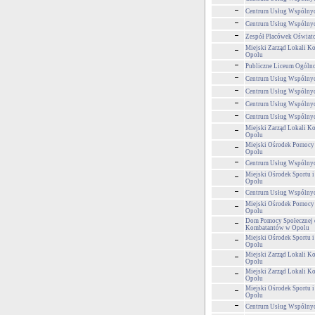
Centrum Usług Wspólny
Centrum Usług Wspólny
Zespół Placówek Oświa
Miejski Zarząd Lokali 
Opolu
Publiczne Liceum Ogólnok
Centrum Usług Wspólny
Centrum Usług Wspólny
Centrum Usług Wspólny
Centrum Usług Wspólny
Miejski Zarząd Lokali 
Opolu
Miejski Ośrodek Pomocy
Opolu
Centrum Usług Wspólny
Miejski Ośrodek Sportu i
Opolu
Centrum Usług Wspólny
Miejski Ośrodek Pomocy
Opolu
Dom Pomocy Społecznej 
Kombatantów w Opolu
Miejski Ośrodek Sportu i
Opolu
Miejski Zarząd Lokali 
Opolu
Miejski Zarząd Lokali 
Opolu
Miejski Ośrodek Sportu i
Opolu
Centrum Usług Wspólny