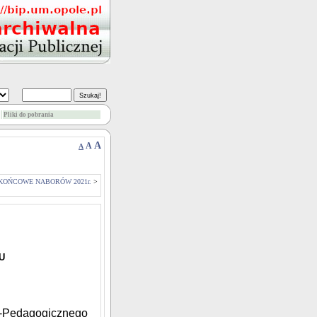
Pliki do pobrania
A
A
A
KOŃCOWE NABORÓW 2021r.
>
U
o-Pedagogicznego