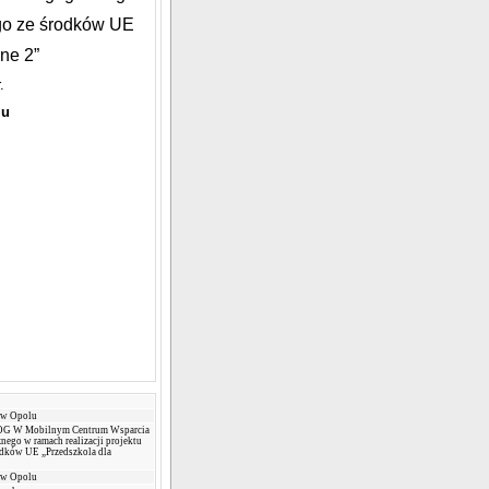
ego ze środków UE
ne 2”
.
lu
 w Opolu
 W Mobilnym Centrum Wsparcia
ego w ramach realizacji projektu
dków UE „Przedszkola dla
 w Opolu