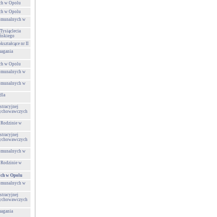
ch w Opolu
ch w Opolu
Komunalnych w
Tysiąclecia
ńskiego
ształcące nr II
agania
ch w Opolu
Komunalnych w
Komunalnych w
dla
tracyjnej
Wychowawczych
 Rodzinie w
tracyjnej
Wychowawczych
Komunalnych w
 Rodzinie w
ch w Opolu
Komunalnych w
tracyjnej
Wychowawczych
agania