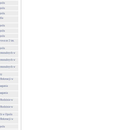
polu
polu
polu
dla
polu
polu
polu
owa nr 2 im.
polu
Komunalnych w
Komunalnych w
Komunalnych w
ry
 Rekreacji w
agania
agania
 Rodzinie w
 Rodzinie w
ch w Opolu
 Rekreacji w
polu