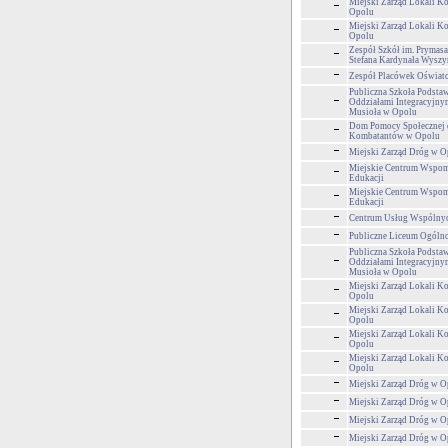
Miejski Zarząd Lokali 
Opolu
Miejski Zarząd Lokali 
Opolu
Zespół Szkół im. Prymasa
Stefana Kardynała Wyszy
Zespół Placówek Oświa
Publiczna Szkoła Podstaw
Oddziałami Integracyjnym
Musioła w Opolu
Dom Pomocy Społecznej 
Kombatantów w Opolu
Miejski Zarząd Dróg w O
Miejskie Centrum Wspom
Edukacji
Miejskie Centrum Wspom
Edukacji
Centrum Usług Wspólny
Publiczne Liceum Ogólnok
Publiczna Szkoła Podstaw
Oddziałami Integracyjnym
Musioła w Opolu
Miejski Zarząd Lokali 
Opolu
Miejski Zarząd Lokali 
Opolu
Miejski Zarząd Lokali 
Opolu
Miejski Zarząd Lokali 
Opolu
Miejski Zarząd Dróg w O
Miejski Zarząd Dróg w O
Miejski Zarząd Dróg w O
Miejski Zarząd Dróg w O