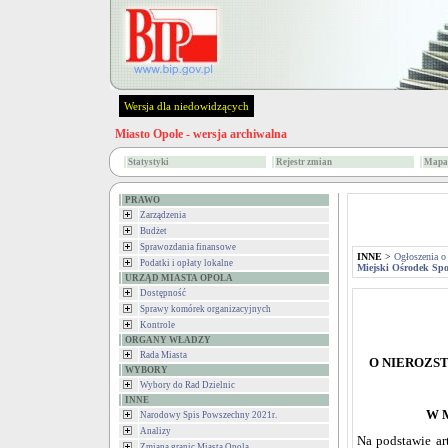
Wersja dla niedowidzących
Miasto Opole - wersja archiwalna
Statystyki
Rejestr zmian
Mapa 
PRAWO
Zarządzenia
Budżet
Sprawozdania finansowe
INNE
>
Ogłoszenia o
Podatki i opłaty lokalne
Miejski Ośrodek Spo
URZĄD MIASTA OPOLA
Dostępność
Sprawy komórek organizacyjnych
Kontrole
ORGANY WŁADZY
Rada Miasta
O NIEROZS
WYBORY
Wybory do Rad Dzielnic
INNE
W 
Narodowy Spis Powszechny 2021r.
Analizy
Na podstawie ar
Zmiana granic Miasta Opola