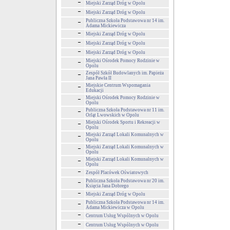
Miejski Zarząd Dróg w Opolu
Miejski Zarząd Dróg w Opolu
Publiczna Szkoła Podstawowa nr 14 im.
Adama Mickiewicza
Miejski Zarząd Dróg w Opolu
Miejski Zarząd Dróg w Opolu
Miejski Zarząd Dróg w Opolu
Miejski Ośrodek Pomocy Rodzinie w
Opolu
Zespół Szkół Budowlanych im. Papieża
Jana Pawła II
Miejskie Centrum Wspomagania
Edukacji
Miejski Ośrodek Pomocy Rodzinie w
Opolu
Publiczna Szkoła Podstawowa nr 11 im.
Orląt Lwowskich w Opolu
Miejski Ośrodek Sportu i Rekreacji w
Opolu
Miejski Zarząd Lokali Komunalnych w
Opolu
Miejski Zarząd Lokali Komunalnych w
Opolu
Miejski Zarząd Lokali Komunalnych w
Opolu
Zespół Placówek Oświatowych
Publiczna Szkoła Podstawowa nr 20 im.
Księcia Jana Dobrego
Miejski Zarząd Dróg w Opolu
Publiczna Szkoła Podstawowa nr 14 im.
Adama Mickiewicza w Opolu
Centrum Usług Wspólnych w Opolu
Centrum Usług Wspólnych w Opolu