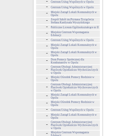
Centrum Usług Wspólnych w Opolu
Centrum Usług Wspólnych w Opolu
Miejski Zarząd Lokali Komunalnych w
Opolu
Zespół Szkół im.Prymasa Tysiąclecia
Stefana Kardynała Wyszyńskiego
Publiczne Liceum Ogólnokształcące nr II
Miejskie Centrum Wspomagania
Edukacji
Centrum Usług Wspólnych w Opolu
Miejski Zarząd Lokali Komunalnych w
Opolu
Miejski Zarząd Lokali Komunalnych w
Opolu
Dom Pomocy Społecznej dla
Kombatantów w Opolu
Centrum Obsługi Administracyjnej
Placówek Opiekuńczo-Wychowawczych
w Opolu
Miejski Ośrodek Pomocy Rodzinie w
Opolu
Centrum Obsługi Administracyjnej
Placówek Opiekuńczo-Wychowawczych
w Opolu
Miejski Zarząd Lokali Komunalnych w
Opolu
Miejski Ośrodek Pomocy Rodzinie w
Opolu
Centrum Usług Wspólnych w Opolu
Miejski Zarząd Lokali Komunalnych w
Opolu
Centrum Obsługi Administracyjnej
Placówek Opiekuńczo-Wychowawczych
w Opolu
Miejskie Centrum Wspomagania
Edukacji