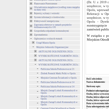
(Dz. U. z 2019 
Planowanie Przestrzenne
urzędnicze, w t
Oświadczenia majątkowe (według stanu majątku
Opolu, wprowad
na dany rok)
Rekreacji w Op
Rejestry, wykazy i wnioski
urzędnicze, w t
System informacji o środowisku
Opolu - Dyrek
Efektywność energetyczna
Zapytania ofertowe w ramach projektów
rozstrzygnięci
dofinansowanych z UE
zamówień publi
Gospodarka odpadami komunalnymi
Zgromadzenia
W związku z po
Ogłoszenia o wolnych etatach
Miejskim Ośrodku
Urząd Miasta Opola
Miejskie Jednostki Organizacyjne
Dy
AKTUALNE OGŁOSZENIA 2022r.
WYNIKI KOŃCOWE NABORÓW 2022r.
Miejskie
AKTUALNE OGŁOSZENIA 2021r.
Krzy
WYNIKI KOŃCOWE NABORÓW 2021r.
Publiczna Szkoła Podstawowa nr 21
Żłobek Pomnik Matki Polki w Opolu
Miejskie Centrum Świadczeń w Opolu
Ilość odwiedzin:
Nazwa dokumentu:
Publiczna Szkoła Podstawowa nr 14
Skrócony opis:
Publiczna Szkoła Podstawowa nr 14
Miejski Zarząd Lokali Komunalnych w
Podmiot udostępniając
Opolu
Osoba, która wytworzy
Miejski Zarząd Lokali Komunalnych w
Osoba, która odpowiada
Opolu
Osoba, która wprowad
Miejski Zarząd Lokali Komunalnych w
Data wytworzenia info
Opolu
Data udostępnienia inf
Centrum Usług Wspólnych w Opolu