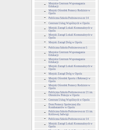
Miejskie Centrum Wspomagania
Edukacji
Miejski Ośrodek Pomocy Rodzinie w
Opolu
Publiczna Szkoła Podstawowa nr 14
Centrum Usług Wspólnych w Opolu
Miejski Zarząd Lokali Komunalnych w
Opolu
Miejski Zarząd Lokali Komunalnych w
Opolu
Miejski Zarząd Dróg w Opolu
Publiczna Szkoła Podstawowa nr 5
Miejskie Centrum Wspomagania
Edukacji
Miejskie Centrum Wspomagania
Edukacji
Miejski Zarząd Lokali Komunalnych w
Opolu
Miejski Zarząd Dróg w Opolu
Miejski Ośrodek Sportu i Rekreacji w
Opolu
Miejski Ośrodek Pomocy Rodzinie w
Opolu
Publiczna Szkoła Podstawowa nr 21 im.
Obrońców Pokoju w Opolu
Centrum Usług Wspólnych w Opolu
Dom Pomocy Społecznej dla
Kombatantów w Opolu
Publiczna Szkoła Podstawowa nr 15 im.
Królowej Jadwigi
Publiczna Szkoła Podstawowa nr 14
Miejski Zarząd Lokali Komunalnych w
Opolu