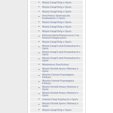
Miejski Zarząd Dróg w Opolu
Miejski Zarząd Dróg w Opolu
Miejski Zarząd Dróg w Opolu
Dom Pomocy Społecznej dla
Kombatantów w Opolu
Miejski Zarząd Dróg w Opolu
Miejski Zarząd Dróg w Opolu
Miejski Zarząd Dróg w Opolu
Publiczna Szkoła Podstawowa nr 2 im.
Polskich Olimpijczyków
Miejski Zarząd Dróg w Opolu
Miejski Zarząd Lokali Komunalnych w
Opolu
Miejski Zarząd Lokali Komunalnych w
Opolu
Miejski Zarząd Lokali Komunalnych w
Opolu
Młodzieżowy Dom Kultury
Miejski Ośrodek Sportu i Rekreacji w
Opolu
Miejskie Centrum Wspomagania
Edukacji
Miejskie Centrum Wspomagania
Edukacji
Miejski Ośrodek Pomocy Rodzinie w
Opolu
Miejski Ośrodek Pomocy Rodzinie w
Opolu
Centrum Usług Wspólnych w Opolu
Miejski Ośrodek Sportu i Rekreacji w
Opolu
Miejski Zarząd Dróg w Opolu