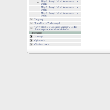
Miejski Zarząd Lokali Komunalnych w
Opolu
Miejski Zarząd Lokali Komunalnych w
Opolu
Miejski Zarząd Lokali Komunalnych w
Opolu
Programy
Biuro Rzeczy Znalezionych
Tatyfy dla zbiorowego zaopatrzenia w wodę i
zbiorowego odprowadzenia ścieków
Informacje
Przetargi
Ogłoszenia
Obwieszczenia