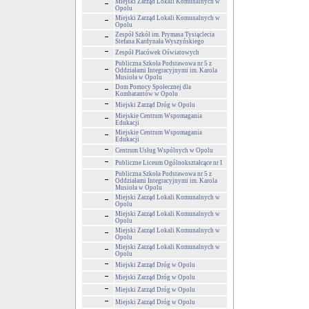
Miejski Zarząd Lokali Komunalnych w
Opolu
Miejski Zarząd Lokali Komunalnych w
Opolu
Zespół Szkół im. Prymasa Tysiąclecia
Stefana Kardynała Wyszyńskiego
Zespół Placówek Oświatowych
Publiczna Szkoła Podstawowa nr 5 z
Oddziałami Integracyjnymi im. Karola
Musioła w Opolu
Dom Pomocy Społecznej dla
Kombatantów w Opolu
Miejski Zarząd Dróg w Opolu
Miejskie Centrum Wspomagania
Edukacji
Miejskie Centrum Wspomagania
Edukacji
Centrum Usług Wspólnych w Opolu
Publiczne Liceum Ogólnokształcące nr I
Publiczna Szkoła Podstawowa nr 5 z
Oddziałami Integracyjnymi im. Karola
Musioła w Opolu
Miejski Zarząd Lokali Komunalnych w
Opolu
Miejski Zarząd Lokali Komunalnych w
Opolu
Miejski Zarząd Lokali Komunalnych w
Opolu
Miejski Zarząd Lokali Komunalnych w
Opolu
Miejski Zarząd Dróg w Opolu
Miejski Zarząd Dróg w Opolu
Miejski Zarząd Dróg w Opolu
Miejski Zarząd Dróg w Opolu