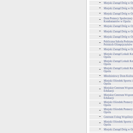
Miejski Zarząd Dróg w O
Miejski Zarząd Dróg w O
Miejski Zarząd Dróg w O
Dom Pomocy Społecznej 
Kombatantów w Opolu
Miejski Zarząd Dróg w O
Miejski Zarząd Dróg w O
Miejski Zarząd Dróg w O
Publiczna Szkoła Podstaw
Polskich Olimpijczyków
Miejski Zarząd Dróg w O
Miejski Zarząd Lokali 
Opolu
Miejski Zarząd Lokali 
Opolu
Miejski Zarząd Lokali 
Opolu
Młodzieżowy Dom Kultu
Miejski Ośrodek Sportu i
Opolu
Miejskie Centrum Wspom
Edukacji
Miejskie Centrum Wspom
Edukacji
Miejski Ośrodek Pomocy
Opolu
Miejski Ośrodek Pomocy
Opolu
Centrum Usług Wspólny
Miejski Ośrodek Sportu i
Opolu
Miejski Zarząd Dróg w O