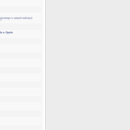
znego w ramach realizacji
2”
oła w Opolu