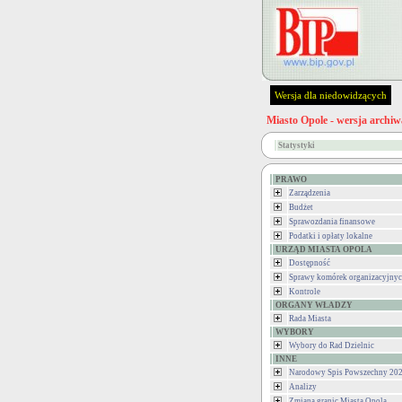
Wersja dla niedowidzących
Miasto Opole - wersja archiw
Statystyki
PRAWO
Zarządzenia
Budżet
Sprawozdania finansowe
Podatki i opłaty lokalne
URZĄD MIASTA OPOLA
Dostępność
Sprawy komórek organizacyjny
Kontrole
ORGANY WŁADZY
Rada Miasta
WYBORY
Wybory do Rad Dzielnic
INNE
Narodowy Spis Powszechny 202
Analizy
Zmiana granic Miasta Opola