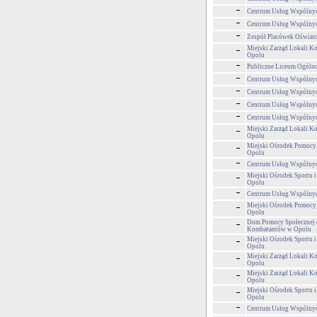
Centrum Usług Wspólny
Centrum Usług Wspólny
Zespół Placówek Oświa
Miejski Zarząd Lokali 
Opolu
Publiczne Liceum Ogólnok
Centrum Usług Wspólny
Centrum Usług Wspólny
Centrum Usług Wspólny
Centrum Usług Wspólny
Miejski Zarząd Lokali 
Opolu
Miejski Ośrodek Pomocy
Opolu
Centrum Usług Wspólny
Miejski Ośrodek Sportu i
Opolu
Centrum Usług Wspólny
Miejski Ośrodek Pomocy
Opolu
Dom Pomocy Społecznej 
Kombatantów w Opolu
Miejski Ośrodek Sportu i
Opolu
Miejski Zarząd Lokali 
Opolu
Miejski Zarząd Lokali 
Opolu
Miejski Ośrodek Sportu i
Opolu
Centrum Usług Wspólny