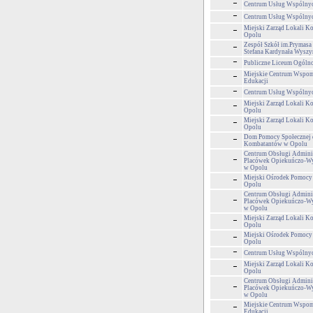
Centrum Usług Wspólny
Centrum Usług Wspólny
Miejski Zarząd Lokali 
Opolu
Zespół Szkół im.Prymasa 
Stefana Kardynała Wyszy
Publiczne Liceum Ogólnok
Miejskie Centrum Wspom
Edukacji
Centrum Usług Wspólny
Miejski Zarząd Lokali 
Opolu
Miejski Zarząd Lokali 
Opolu
Dom Pomocy Społecznej 
Kombatantów w Opolu
Centrum Obsługi Adminis
Placówek Opiekuńczo-
w Opolu
Miejski Ośrodek Pomocy
Opolu
Centrum Obsługi Adminis
Placówek Opiekuńczo-
w Opolu
Miejski Zarząd Lokali 
Opolu
Miejski Ośrodek Pomocy
Opolu
Centrum Usług Wspólny
Miejski Zarząd Lokali 
Opolu
Centrum Obsługi Adminis
Placówek Opiekuńczo-
w Opolu
Miejskie Centrum Wspom
Edukacji