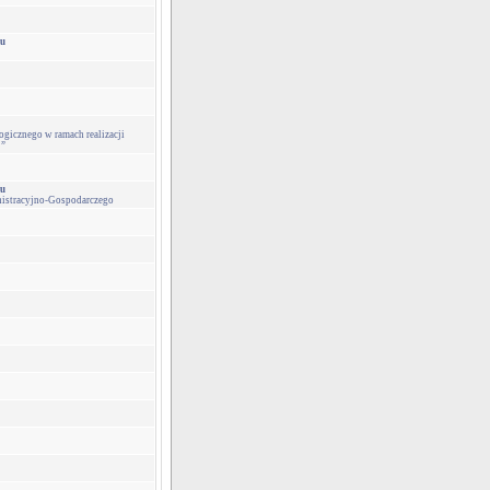
lu
cznego w ramach realizacji
2”
lu
nistracyjno-Gospodarczego