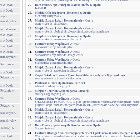
Wyniki naboru w Dziale Opieki nad Rodziną i Dzieckiem w wymiarze 1 etatu
ch w Opolu
25.
Dom Pomocy Społecznej dla Kombatantów w Opolu
KASJER
ch w Opolu
26.
Miejski Ośrodek Sportu i Rekreacji w Opolu
dwa etaty ksiegowa/y
towych
27.
Miejski Zarząd Lokali Komunalnych w Opolu
Komunalnych w
stanowisko ds. eksploatacji
28.
Miejski Zarząd Lokali Komunalnych w Opolu
ształcące nr II
stanowisko ds. obsługi eksploatacyjnej zasobu komunalnego
ch w Opolu
29.
Miejski Ośrodek Sportu i Rekreacji w Opolu
stanowisko ds. zamówień publicznych
ch w Opolu
30.
Centrum Usług Wspólnych w Opolu
ch w Opolu
Stanowisko urzędnicze ds. płac
ch w Opolu
31.
Centrum Usług Wspólnych w Opolu
Stanowisko urzędnicze ds. księgowości
Komunalnych w
32.
Centrum Usług Wspólnych w Opolu
Stanowisko urzędnicze ds. płac
 Rodzinie w
33.
Miejski Zarząd Lokali Komunalnych w Opolu
stanowisko ds. zamówień publicznych
ch w Opolu
34.
Zespół Szkół im.Prymasa Tysiąclecia Stefana Kardynała Wyszyńskiego
 Rekreacji w
starszy referent ds.uczniów i słuchaczy
35.
Publiczne Liceum Ogólnokształcące nr II
ch w Opolu
referent ds.administracyjnych
 Rodzinie w
36.
Miejskie Centrum Wspomagania Edukacji
starszy księgowy ds.płac
dla
37.
Centrum Usług Wspólnych w Opolu
SPECJALISTA PSYCHOLOG W Mobilnym Centrum Wsparcia Psychologiczno-Pedagogi
projektu współfinansowanego ze środków UE „Przedszkola dla wszystkich przyjazne 
 Rekreacji w
38.
Miejski Zarząd Lokali Komunalnych w Opolu
stanowisko ds. eksploatacji
Komunalnych w
39.
Miejski Zarząd Lokali Komunalnych w Opolu
Komunalnych w
stanowisko ds. obsługi eksploatacyjnej zasobu komunalnego
40.
Dom Pomocy Społecznej dla Kombatantów w Opolu
 Rekreacji w
Starszy Referent
41.
Centrum Obsługi Administracyjnej Placówek Opiekuńczo-Wychowawczych w Opo
ch w Opolu
Wynik naboru na wolne kierownicze stanowisko urzędnicze: Kierownik Placówki O
w Opolu