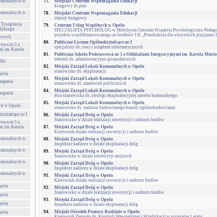
Komunalnych w
77.
Miejskie Centrum Wspomagania Edukacji
księgowy ds.płac
Komunalnych w
78.
Miejskie Centrum Wspomagania Edukacji
starszy księgowy
 Tysiąclecia
79.
Centrum Usług Wspólnych w Opolu
ńskiego
SPECJALISTA PSYCHOLOG w Mobilnym Centrum Wsparcia Psychologiczno-Pedagogic
projektu współfinansowanego ze środków UE „Przedszkola dla wszystkich przyjazne 
towych
80.
Publiczne Liceum Ogólnokształcące nr I
owa nr 5 z
specjalisty ds. sieci i urządzeń informatycznych
i im. Karola
81.
Publiczna Szkoła Podstawowa nr 5 z Oddziałami Integracyjnymi im. Karola Musi
referent ds. administracyjno-gospodarczych
dla
82.
Miejski Zarząd Lokali Komunalnych w Opolu
stanowisko ds. eksploatacji
polu
83.
Miejski Zarząd Lokali Komunalnych w Opolu
agania
stanowisko ds. zamówień publicznych
84.
Miejski Zarząd Lokali Komunalnych w Opolu
agania
dwa stanowiska ds. obsługi eksploatacyjnej zasobu komunalnego
85.
Miejski Zarząd Lokali Komunalnych w Opolu
ch w Opolu
stanowisko ds. nadzoru budowlanego branży ogólnobudowlanej
ształcące nr I
86.
Miejski Zarząd Dróg w Opolu
Stanowisko w dziale realizacji inwestycji i nadzoru budów
owa nr 5 z
i im. Karola
87.
Miejski Zarząd Dróg w Opolu
Kierownik działu realizacji inwestycji i nadzoru budów
Komunalnych w
88.
Miejski Zarząd Dróg w Opolu
Inspektor nadzoru w dziale eksploatacji dróg
Komunalnych w
89.
Miejski Zarząd Dróg w Opolu
Stanowisko w dziale inwestycji unijnych
Komunalnych w
90.
Miejski Zarząd Dróg w Opolu
Inspektor nadzoru w dziale eksploatacji dróg
Komunalnych w
91.
Miejski Zarząd Dróg w Opolu
Kierownik działu realizacji inwestycji i nadzoru budów
polu
92.
Miejski Zarząd Dróg w Opolu
Stanowisko w dziale realizacji inwestycji i nadzoru budów
polu
93.
Miejski Zarząd Dróg w Opolu
polu
Inspektor nadzoru w dziale eksploatacji dróg
94.
Miejski Ośrodek Pomocy Rodzinie w Opolu
polu
Kierownik Zespołu ds. Kontroli Wewnętrznej i Windykacji w wymiarze 1 etatu