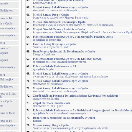
59.
Miejskie Centrum Wspomagania Edukacji
Księgowa/y ds. płac
agania
60.
Miejski Zarząd Lokali Komunalnych w Opolu
stanowisko ds. zamówień publicznych
 Rodzinie w
61.
Miejski Zarząd Dróg w Opolu
Stanowisko w dziale Strefy Płatnego Parkowania
wowa nr 14
62.
Miejski Ośrodek Sportu i Rekreacji w Opolu
ch w Opolu
Informacja o wyniku naboru na stanowisko ds. zamówień publicznych
Komunalnych w
63.
Miejski Ośrodek Pomocy Rodzinie w Opolu
księgowa-kasjer w Dziale Finansowym w Miejskim Ośrodku Pomocy Rodzinie w Opolu
Komunalnych w
64.
Publiczna Szkoła Podstawowa nr 21 im. Obrońców Pokoju w Opolu
specjalista do spraw płac
polu
65.
Centrum Usług Wspólnych w Opolu
Stanowisko urzędnicze ds. kadr
wowa nr 5
66.
Dom Pomocy Społecznej dla Kombatantów w Opolu
agania
Zastępca Dyrektora
67.
Publiczna Szkoła Podstawowa nr 15 im. Królowej Jadwigi
agania
specjalista ds. sieci i urządzeń informatycznych
68.
Publiczna Szkoła Podstawowa nr 14
Komunalnych w
specjalista ds. płac
69.
Miejski Zarząd Lokali Komunalnych w Opolu
polu
dwa stanowiska ds. obsługi eksploatacyjnej zasobu komunalnego
 Rekreacji w
70.
Miejski Zarząd Lokali Komunalnych w Opolu
stanowisko ds. eksploatacji
 Rodzinie w
71.
Miejski Zarząd Lokali Komunalnych w Opolu
stanowisko ds. zamówień publicznych
wowa nr 21 im.
72.
Zespół Szkół im. Prymasa Tysiąclecia Stefana Kardynała Wyszyńskiego
lu
starszy referent ds. płac
ch w Opolu
73.
Zespół Placówek Oświatowych
dla
stanowisko ds. bhp i ppoż
74.
Publiczna Szkoła Podstawowa nr 5 z Oddziałami Integracyjnymi im. Karola Musi
wowa nr 15 im.
specjalista ds. sieci i urządzeń komputerowych
75.
Dom Pomocy Społecznej dla Kombatantów w Opolu
wowa nr 14
Referent
76.
Miejski Zarząd Dróg w Opolu
Komunalnych w
Stanowisko w dziale zamówień publicznych i planowania budżetu