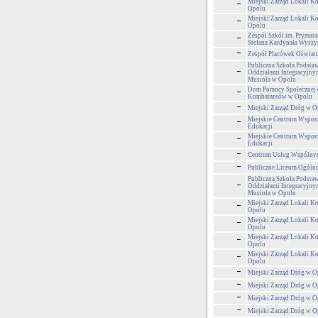
Miejski Zarząd Lokali 
Opolu
Miejski Zarząd Lokali 
Opolu
Zespół Szkół im. Prymasa
Stefana Kardynała Wyszy
Zespół Placówek Oświa
Publiczna Szkoła Podstaw
Oddziałami Integracyjnym
Musioła w Opolu
Dom Pomocy Społecznej 
Kombatantów w Opolu
Miejski Zarząd Dróg w O
Miejskie Centrum Wspom
Edukacji
Miejskie Centrum Wspom
Edukacji
Centrum Usług Wspólny
Publiczne Liceum Ogólnok
Publiczna Szkoła Podstaw
Oddziałami Integracyjnym
Musioła w Opolu
Miejski Zarząd Lokali 
Opolu
Miejski Zarząd Lokali 
Opolu
Miejski Zarząd Lokali 
Opolu
Miejski Zarząd Lokali 
Opolu
Miejski Zarząd Dróg w O
Miejski Zarząd Dróg w O
Miejski Zarząd Dróg w O
Miejski Zarząd Dróg w O