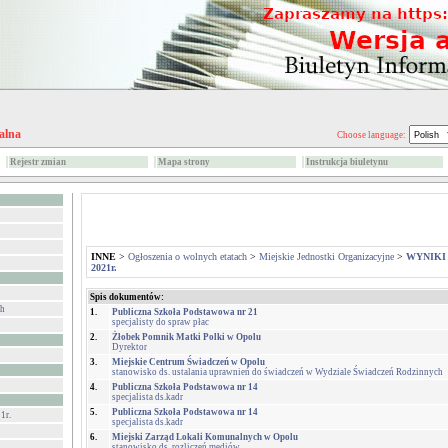
alna
Choose language:
Rejestr zmian
Mapa strony
Instrukcja biuletynu
INNE
>
Ogłoszenia o wolnych etatach
>
Miejskie Jednostki Organizacyjne
>
WYNIK
2021r.
Spis dokumentów:
ch
1.
Publiczna Szkoła Podstawowa nr 21
specjalisty do spraw płac
2.
Żłobek Pomnik Matki Polki w Opolu
Dyrektor
3.
Miejskie Centrum Świadczeń w Opolu
stanowisko ds. ustalania uprawnień do świadczeń w Wydziale Świadczeń Rodzinnych
4.
Publiczna Szkoła Podstawowa nr 14
specjalista ds.kadr
5.
Publiczna Szkoła Podstawowa nr 14
1r.
specjalista ds.kadr
6.
Miejski Zarząd Lokali Komunalnych w Opolu
stanowisko ds. rozliczeń mediów