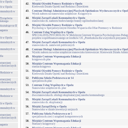
ch w Opolu
42.
Miejski Ośrodek Pomocy Rodzinie w Opolu
Kierownik Działu Opieki nad Rodzina i Dzieckiem
ch w Opolu
43.
Centrum Obsługi Administracyjnej Placówek Opiekuńczo-Wychowawczych w Opo
Komunalnych w
Wynik naboru na stanowisko urzędnicze: Księgowy/a
44.
Miejski Zarząd Lokali Komunalnych w Opolu
Tysiąclecia
stanowisko ds. nadzoru budowlanego branży ogólnobudowlanej
ńskiego
45.
Miejski Ośrodek Pomocy Rodzinie w Opolu
ształcące nr II
Psycholog w Specjalistycznym Ośrodku Wsparcia dla Ofiar Przemocy w Rodzinie
agania
46.
Centrum Usług Wspólnych w Opolu
SPECJALISTA PSYCHOLOG W Mobilnym Centrum Wsparcia Psychologiczno-Pedagogi
ch w Opolu
projektu współfinansowanego ze środków UE „Przedszkola dla wszystkich przyjazne 
Komunalnych w
47.
Miejski Zarząd Lokali Komunalnych w Opolu
stanowisko ds. zamówień publicznych
Komunalnych w
48.
Centrum Obsługi Administracyjnej Placówek Opiekuńczo-Wychowawczych w Opo
Wyniki naboru na wolne urzędnicze stanowisko kierownicze: Kierownik Działu Admi
dla
49.
Miejskie Centrum Wspomagania Edukacji
księgowa ds.płac
tracyjnej
50.
Miejskie Centrum Wspomagania Edukacji
Wychowawczych
starsza księgowa
51.
Miejski Ośrodek Pomocy Rodzinie w Opolu
 Rodzinie w
Kierownik Działu Opieki nad Rodziną i Dzieckiem
52.
Publiczna Szkoła Podstawowa nr 14
tracyjnej
specjalista ds.płac
Wychowawczych
53.
Centrum Usług Wspólnych w Opolu
Stanowisko urzędnicze ds. płac
Komunalnych w
54.
Miejski Zarząd Lokali Komunalnych w Opolu
dwa stanowiska ds. obsługi eksploatacyjnej zasobu komunalnego
 Rodzinie w
55.
Miejski Zarząd Lokali Komunalnych w Opolu
stanowisko ds. eksploatacji
ch w Opolu
56.
Miejski Zarząd Dróg w Opolu
Komunalnych w
Stanowisko w dziale inwestycji unijnych
57.
Publiczna Szkoła Podstawowa nr 5
tracyjnej
specjalista ds.sieci i urządzeń komputerowych
Wychowawczych
58.
Miejskie Centrum Wspomagania Edukacji
Starsza/y księgowa/y
agania