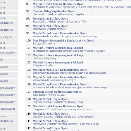
polu
95.
Miejski Ośrodek Pomocy Rodzinie w Opolu
Specjalista ds. aktywizacji społecznej w Klubie Integracji Społecznej w wymiarze 1 eta
polu
96.
Centrum Usług Wspólnych w Opolu
polu
Stanowisko urzędnicze ds. ewidencji majątku
polu
97.
Miejski Zarząd Dróg w Opolu
Stanowisko w dziale Inwestycji Unijnych (ITS)
 Rodzinie w
98.
Miejski Zarząd Dróg w Opolu
Stanowisko w dziale mostów
 Rodzinie w
99.
Miejski Zarząd Lokali Komunalnych w Opolu
stanowisko ds. ewidencji księgowej zasobu komunalnego
ch w Opolu
100.
Dom Pomocy Społecznej dla Kombatantów w Opolu
polu
Zastępca Dyrektora
polu
101.
Miejskie Centrum Wspomagania Edukacji
Specjalista ds. kształcenia zawodowego i kadry administracyjnej
Komunalnych w
102.
Miejskie Centrum Wspomagania Edukacji
Starsza/y księgowa/y
dla
103.
Miejskie Centrum Wspomagania Edukacji
Księgowa ds. płac
agania
104.
Miejski Zarząd Lokali Komunalnych w Opolu
stanowisko ds. nadzoru budowlanego branży ogólnobudowlanej
agania
105.
Miejski Zarząd Lokali Komunalnych w Opolu
stanowisko ds. zamówień publicznych
agania
106.
Miejski Zarząd Lokali Komunalnych w Opolu
dwa stanowiska ds. obsługi eksploatacyjnej zasobu komunalnego
Komunalnych w
107.
Publiczne Liceum Ogólnokształcące nr IX
Komunalnych w
samodzielny referent ds. kadr
108.
Miejski Zarząd Dróg w Opolu
Komunalnych w
Inspektor nadzoru w dziale eksploatacji dróg
109.
Miejski Ośrodek Pomocy Rodzinie w Opolu
kształcące nr
Księgowa w Dziale Finansowym w wymiarze 1 etatu
110.
Miejski Zarząd Dróg w Opolu
polu
Inspektor nadzoru w dziale eksploatacji dróg i mostów
 Rodzinie w
111.
Miejski Zarząd Dróg w Opolu
Stanowisko w dziale realizacji inwestycji i nadzoru budów
112.
Miejski Zarząd Dróg w Opolu
polu