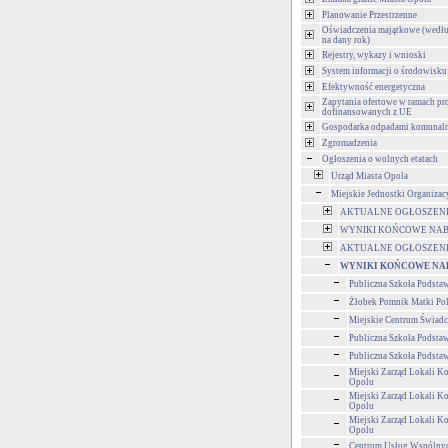
Planowanie Przestrzenne
Oświadczenia majątkowe (wedłu
na dany rok)
Rejestry, wykazy i wnioski
System informacji o środowisku
Efektywność energetyczna
Zapytania ofertowe w ramach pr
dofinansowanych z UE
Gospodarka odpadami komunal
Zgromadzenia
Ogłoszenia o wolnych etatach
Urząd Miasta Opola
Miejskie Jednostki Organizac
AKTUALNE OGŁOSZENIA
WYNIKI KOŃCOWE NAB
AKTUALNE OGŁOSZENIA
WYNIKI KOŃCOWE NAB
Publiczna Szkoła Podsta
Żłobek Pomnik Matki Po
Miejskie Centrum Świad
Publiczna Szkoła Podsta
Publiczna Szkoła Podsta
Miejski Zarząd Lokali 
Opolu
Miejski Zarząd Lokali 
Opolu
Miejski Zarząd Lokali 
Opolu
Centrum Usług Wspólny