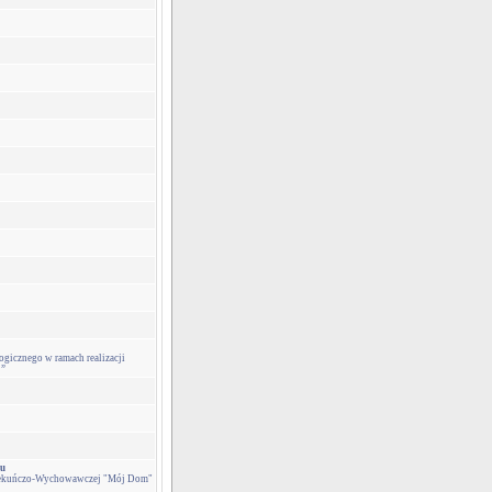
cznego w ramach realizacji
2”
lu
piekuńczo-Wychowawczej "Mój Dom"