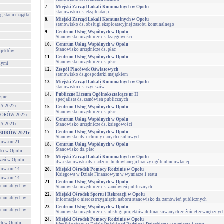
7.
Miejski Zarząd Lokali Komunalnych w Opolu
stanowisko ds. eksploatacji
g stanu majątku
8.
Miejski Zarząd Lokali Komunalnych w Opolu
stanowisko ds. obsługi eksploatacyjnej zasobu komunalnego
9.
Centrum Usług Wspólnych w Opolu
Stanowisko urzędnicze ds. księgowości
10.
Centrum Usług Wspólnych w Opolu
Stanowisko urzędnicze ds. płac
ojektów
11.
Centrum Usług Wspólnych w Opolu
Stanowisko urzędnicze ds. płac
nymi
12.
Zespół Placówek Oświatowych
stanowisko ds.gospodarki majątkiem
13.
Miejski Zarząd Lokali Komunalnych w Opolu
stanowisko ds. czynszów
14.
Publiczne Liceum Ogólnokształcące nr II
yjne
specjalista ds. zamówień publicznych
 2022r.
15.
Centrum Usług Wspólnych w Opolu
Stanowisko urzędnicze ds. płac
ORÓW 2022r.
16.
Centrum Usług Wspólnych w Opolu
 2021r.
Stanowisko urzędnicze ds. ksiegowości
17.
Centrum Usług Wspólnych w Opolu
ORÓW 2021r.
Stanowisko ds. ochrony danych osobowych
wowa nr 21
18.
Centrum Usług Wspólnych w Opolu
Stanowisko ds. płac
lki w Opolu
19.
Miejski Zarząd Lokali Komunalnych w Opolu
czeń w Opolu
dwa stanowiska ds. nadzoru budowlanego branży ogólnobudowlanej
wowa nr 14
20.
Miejski Ośrodek Pomocy Rodzinie w Opolu
Księgowa w Dziale Finansowym w wymiarze 1 etatu
wowa nr 14
21.
Centrum Usług Wspólnych w Opolu
Komunalnych w
Stanowisko urzędnicze ds. zamówień publicznych
22.
Miejski Ośrodek Sportu i Rekreacji w Opolu
Komunalnych w
informacja o nierozstrzygnięciu naboru stanowisko ds. zamówień publicznych
23.
Centrum Usług Wspólnych w Opolu
Komunalnych w
Stanowisko urzędnicze ds. obsługi projektów dofinansowanych ze źródeł zewnętrznyc
24.
Miejski Ośrodek Pomocy Rodzinie w Opolu
ch w Opolu