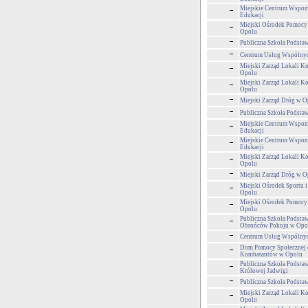
Miejskie Centrum Wspom
Edukacji
Miejski Ośrodek Pomocy
Opolu
Publiczna Szkoła Podsta
Centrum Usług Wspólny
Miejski Zarząd Lokali 
Opolu
Miejski Zarząd Lokali 
Opolu
Miejski Zarząd Dróg w O
Publiczna Szkoła Podsta
Miejskie Centrum Wspom
Edukacji
Miejskie Centrum Wspom
Edukacji
Miejski Zarząd Lokali 
Opolu
Miejski Zarząd Dróg w O
Miejski Ośrodek Sportu i
Opolu
Miejski Ośrodek Pomocy
Opolu
Publiczna Szkoła Podsta
Obrońców Pokoju w Opo
Centrum Usług Wspólny
Dom Pomocy Społecznej 
Kombatantów w Opolu
Publiczna Szkoła Podsta
Królowej Jadwigi
Publiczna Szkoła Podsta
Miejski Zarząd Lokali 
Opolu