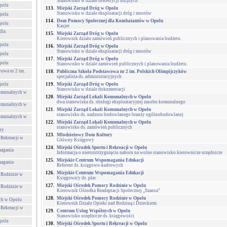
Stanowisko w dziale inwestycji unijnych
polu
113.
Miejski Zarząd Dróg w Opolu
Stanowisko w dziale eksploatacji dróg i mostów
polu
114.
Dom Pomocy Społecznej dla Kombatantów w Opolu
polu
Kasjer
dla
115.
Miejski Zarząd Dróg w Opolu
Kierownik działu zamówień publicznych i planowania budżetu.
polu
116.
Miejski Zarząd Dróg w Opolu
Stanowisko w dziale eksploatacji dróg i mostów
polu
117.
Miejski Zarząd Dróg w Opolu
polu
Stanowisko w dziale zamówień publicznych i planowania budżetu.
owa nr 2 im.
118.
Publiczna Szkoła Podstawowa nr 2 im. Polskich Olimpijczyków
specjalista ds. administracyjnych
polu
119.
Miejski Zarząd Dróg w Opolu
Stanowisko w dziale dokumentacji
Komunalnych w
120.
Miejski Zarząd Lokali Komunalnych w Opolu
dwa stanowiska ds. obsługi eksploatacyjnej zasobu komunalnego
Komunalnych w
121.
Miejski Zarząd Lokali Komunalnych w Opolu
stanowisko ds. nadzoru budowlanego branży ogólnobudowlanej
Komunalnych w
122.
Miejski Zarząd Lokali Komunalnych w Opolu
stanowisko ds. zamówień publicznych
ry
123.
Młodzieżowy Dom Kultury
 Rekreacji w
Główny Księgowy
124.
Miejski Ośrodek Sportu i Rekreacji w Opolu
agania
Informacja o nierozstrzygnięciu naboru na wolne stanowisko kierownicze urzędnicze
125.
Miejskie Centrum Wspomagania Edukacji
agania
Referent ds. księgowo-kadrowych
126.
Miejskie Centrum Wspomagania Edukacji
 Rodzinie w
Księgowa/y ds. płac
127.
Miejski Ośrodek Pomocy Rodzinie w Opolu
 Rodzinie w
Kierownik Ośrodka Readaptacji Społecznej „Szansa”
128.
Miejski Ośrodek Pomocy Rodzinie w Opolu
ch w Opolu
Kierownik Działu Opieki nad Rodziną i Dzieckiem
 Rekreacji w
129.
Centrum Usług Wspólnych w Opolu
Stanowisko urzędnicze ds. księgowości
polu
130.
Miejski Ośrodek Sportu i Rekreacji w Opolu