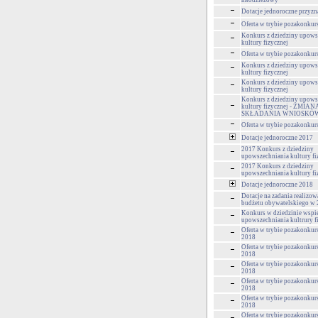
młodzieżowy
Dotacje jednoroczne przyzn
Oferta w trybie pozakonk
Konkurs z dziedziny upows
kultury fizycznej
Oferta w trybie pozakonk
Konkurs z dziedziny upows
kultury fizycznej
Konkurs z dziedziny upows
kultury fizycznej
Konkurs z dziedziny upows
kultury fizycznej - ZMI
SKŁADANIA WNIOSKÓ
Oferta w trybie pozakonk
Dotacje jednoroczne 2017
2017 Konkurs z dziedziny
upowszechniania kultury fi
2017 Konkurs z dziedziny
upowszechniania kultury fi
Dotacje jednoroczne 2018
Dotacje na zadania realizo
budżetu obywatelskiego w 
Konkurs w dziedzinie wspie
upowszechniania kultrury f
Oferta w trybie pozakonkur
2018
Oferta w trybie pozakonku
2018
Oferta w trybie pozakonkur
2018
Oferta w trybie pozakonku
2018
Oferta w trybie pozakonku
2018
Oferta w trybie pozakonku