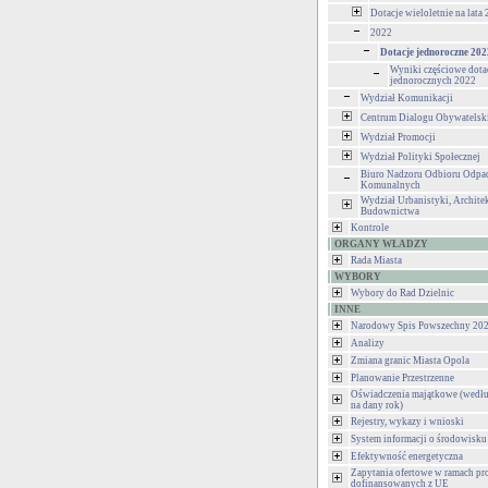
Dotacje wieloletnie na lata
2022
Dotacje jednoroczne 202
Wyniki częściowe dota
jednorocznych 2022
Wydział Komunikacji
Centrum Dialogu Obywatelsk
Wydział Promocji
Wydział Polityki Społecznej
Biuro Nadzoru Odbioru Odp
Komunalnych
Wydział Urbanistyki, Architek
Budownictwa
Kontrole
ORGANY WŁADZY
Rada Miasta
WYBORY
Wybory do Rad Dzielnic
INNE
Narodowy Spis Powszechny 202
Analizy
Zmiana granic Miasta Opola
Planowanie Przestrzenne
Oświadczenia majątkowe (wedłu
na dany rok)
Rejestry, wykazy i wnioski
System informacji o środowisku
Efektywność energetyczna
Zapytania ofertowe w ramach pr
dofinansowanych z UE