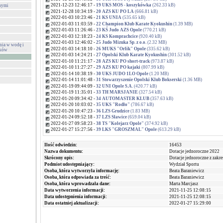
2021-12-23 12:46:17 -
19 UKS MOS - koszykówka
(262.33 kB)
nymi
2021-12-28 10:34:19 -
20 AZS KU PO LA
(666.81 kB)
2022-01-03 10:23:46 -
21 KS UNIA
(535.65 kB)
2022-01-03 11:03:59 -
22 Champion Klub Karate Kyokushin
(1.39 MB)
2022-01-03 11:26:46 -
23 KŚ Judo AZS Opole
(770.21 kB)
2022-01-03 12:18:23 -
24 KS Komprachcice
(920.40 kB)
2022-01-03 12:46:02 -
25 Judo Mizuka Sp. z o.o.
(2.32 MB)
nia w wodę i
2022-01-03 14:18:10 -
26 MUKS "Orlik" Opole
(335.62 kB)
eków
2022-01-03 14:24:21 -
27 Opolski Klub Karate Kyokushin
(301.52 kB)
2022-01-10 11:21:17 -
28 AZS KU PO short-track
(973.87 kB)
2022-01-10 11:27:27 -
29 AZS KU PO kajaki
(807.99 kB)
2022-01-14 10:38:19 -
30 UKS JUDO 1LO Opole
(1.20 MB)
2022-01-14 11:01:48 -
31 Stowarzyszenie Opolski Klub Bokserski
(1.36 MB)
2022-01-19 09:44:09 -
32 UNI Opole S.A.
(420.77 kB)
2022-01-19 11:35:01 -
33 TH MARSJANIE
(327.54 kB)
2022-01-20 09:34:42 -
34 AUTOMASTER KLUB
(357.63 kB)
2022-01-20 10:03:02 -
35 UKS "Rodło"
(786.67 kB)
2022-01-20 10:47:23 -
36 LZS Grudzice
(1.83 MB)
2022-01-24 09:52:18 -
37 LZS Sławice
(659.04 kB)
2022-01-27 09:58:23 -
38 TS "Kolejarz Opole"
(374.92 kB)
2022-01-27 15:27:56 -
39 LKS "GROSZMAL" Opole
(613.29 kB)
Ilość odwiedzin:
16453
Nazwa dokumentu:
Dotacje jednoroczne 2022
Skrócony opis:
Dotacje jednoroczne z zakre
Podmiot udostępniający:
Wydział Sportu
Osoba, która wytworzyła informację:
Beata Baraniewicz
Osoba, która odpowiada za treść:
Beata Baraniewicz
Osoba, która wprowadzała dane:
Marta Marcjasz
Data wytworzenia informacji:
2021-11-25 12:08:15
Data udostępnienia informacji:
2021-11-25 12:08:15
Data ostatniej aktualizacji:
2022-01-27 15:29:00