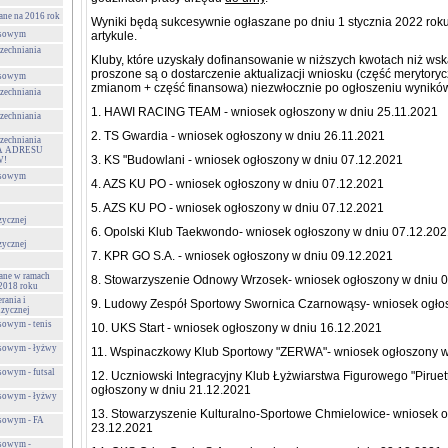
ane na 2016 rok
Wyniki będą sukcesywnie ogłaszane po dniu 1 stycznia 2022 roku 
ursowym
artykule.
zechniania
Kluby, które uzyskały dofinansowanie w niższych kwotach niż w
proszone są o dostarczenie aktualizacji wniosku (część merytorycz
ursowym
zmianom + część finansowa) niezwłocznie po ogłoszeniu wynikó
zechniania
1. HAWI RACING TEAM - wniosek ogłoszony w dniu 25.11.2021
zechniania
2. TS Gwardia - wniosek ogłoszony w dniu 26.11.2021
zechniania
ANA ADRESU
3. KS "Budowlani - wniosek ogłoszony w dniu 07.12.2021
W!
ursowym
4. AZS KU PO - wniosek ogłoszony w dniu 07.12.2021
5. AZS KU PO - wniosek ogłoszony w dniu 07.12.2021
zycznej
6. Opolski Klub Taekwondo- wniosek ogłoszony w dniu 07.12.20
zycznej
7. KPR GO S.A. - wniosek ogłoszony w dniu 09.12.2021
wane w ramach
8. Stowarzyszenie Odnowy Wrzosek- wniosek ogłoszony w dniu 
2018 roku
rania i
9. Ludowy Zespół Sportowy Swornica Czarnowąsy- wniosek ogłos
izycznej
sowym - tenis
10. UKS Start - wniosek ogłoszony w dniu 16.12.2021
rsowym - łyżwy
11. Wspinaczkowy Klub Sportowy "ZERWA"- wniosek ogłoszony w
sowym - futsal
12. Uczniowski Integracyjny Klub Łyżwiarstwa Figurowego "Piruet
ogłoszony w dniu 21.12.2021
rsowym - łyżwy
13. Stowarzyszenie Kulturalno-Sportowe Chmielowice- wniosek 
rsowym - FA
23.12.2021
rsowym -