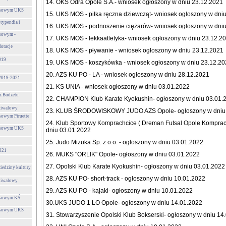
14. OKS Odra Opole S.A.- wniosek ogłoszony w dniu 23.12.2021
ursowym UKS
15. UKS MOS - piłka ręczna dziewcząt- wniosek ogłoszony w dni
typendia i
16. UKS MOS - podnoszenie ciężarów- wniosek ogłoszony w dni
rsowym -
17. UKS MOS - lekkaatletyka- wniosek ogłoszony w dniu 23.12.2
otacje
18. UKS MOS - pływanie - wniosek ogłoszony w dniu 23.12.2021
019
19. UKS MOS - koszykówka - wniosek ogłoszony w dniu 23.12.2
20. AZS KU PO - LA - wniosek ogłoszony w dniu 28.12.2021
 2019-2021
21. KS UNIA - wniosek ogłoszony w dniu 03.01.2022
z Budżetu
22. CHAMPION Klub Karate Kyokushin- ogłoszony w dniu 03.01.
tiwalowy
23. KLUB ŚRODOWISKOWY JUDO AZS Opole- ogłoszony w dniu 
sowym Piruette
24. Klub Sportowy Komprachcice ( Dreman Futsal Opole Komprac
ursowym UKS
dniu 03.01.2022
25. Judo Mizuka Sp. z o.o. - ogłoszony w dniu 03.01.2022
2021
26. MUKS "ORLIK" Opole- ogłoszony w dniu 03.01.2022
27. Opolski Klub Karate Kyokushin- ogłoszony w dniu 03.01.2022
ziedziny kultury
28. AZS KU PO- short-track - ogłoszony w dniu 10.01.2022
tiwalowy
29. AZS KU PO - kajaki- ogłoszony w dniu 10.01.2022
ursowym KŚ
30.UKS JUDO 1 LO Opole- ogłoszony w dniu 14.01.2022
ursowym UKS
31. Stowarzyszenie Opolski Klub Bokserski- ogłoszony w dniu 14