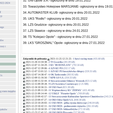
32. UNI Opole S.A.- ogłoszony w dniu 19.01.2022
 2022-2024
33. Towarzystwo Hokejowe MARSJANIE- ogłoszony w dniu 19.01
2
34. AUTOMASTER KLUB- ogłoszony w dniu 20.01.2022
cji
35. UKS "Rodło"- ogłoszony w dniu 20.01.2022
36. LZS Grudzice- ogłoszony w dniu 20.01.2022
iego
37. LZS Sławice - ogłoszony w dniu 24.01.2022
38. TS "Kolejarz Opole" - ogłoszony w dniu 27.01.2022
adów
39. LKS "GROSZMAL" Opole- ogłoszony w dniu 27.01.2022
tury i
Załączniki do pobrania:
2021-11-25 12:21:25 -
1 hawi racing team
(435.68 kB)
2021-11-26 13:34:38 -
2 TS Gwardia
(281.09 kB)
2021-12-07 11:34:29 -
3 KS "BUDOWLANI"
(792.56 kB)
2021-12-07 12:39:06 -
4 AZS KU PO
(332.17 kB)
2021-12-07 13:01:52 -
5 AZS KU PO koszykówka chłopcy
(320.35 kB)
2021-12-07 14:38:47 -
6 OK Taekwondo
(383.92 kB)
1r.
2021-12-09 15:16:56 -
7 KPR GO S.A.
(350.33 kB)
2021-12-09 15:32:44 -
8 Stowarzyszenie Odnowy Wrzosek
(823.12 kB)
2021-12-15 09:39:28 -
9 LZS Swornica Czarnowąsy
(2.25 MB)
2021-12-16 10:56:15 -
10 UKS Start
(821.38 kB)
2021-12-21 09:11:59 -
11 Wspinaczkowy KS "ZERWA"
(431.40 kB)
g stanu majątku
2021-12-21 09:14:44 -
12 UIKŁF "Piruette Opole"
(769.09 kB)
2021-12-23 09:42:57 -
13 Stowarzyszenie Kulturalno-Sportowe Chmielowice
(243.21 
2021-12-23 09:47:27 -
14 OKS Odra Opole S.A.
(848.38 kB)
2021-12-23 10:20:03 -
15 UKS MOS - piłka ręczna dziewcząt
(246.04 kB)
2021-12-23 10:42:11 -
16 UKS MOS - podnoszenie ciężarów
(265.10 kB)
2021-12-23 10:50:33 -
17 UKS MOS- lekkaatletyka
(272.16 kB)
ojektów
2021-12-23 12:41:52 -
18 UKS MOS Pływanie
(257.99 kB)