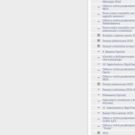
Mikołajki 2018
Oferta w trybie pozakonk
MOS
Nowe wzory wniosków na s
nagrody sportowe!
Oferta w trybie pozakonku
Shekesfehervar
Nowe wzory wniosków na d
jednoroczne i wieloletnie
Konkurs z zakresu sportu 2
Dotacje jednoroczne 2019
Dotacje wieloletnie na lata
9. Maraton Opolski
Wnioski o dofinansowanie 
Obywatelskiego
50. Samochodowy Rajd Fes
Oferta w trybie pozakonkur
Opole
Oferta w trybie pozakonk
MOS
Dotacje jednoroczne 2020
Dotacja wieloletnia 2020-
Półmaraton Opolski
Ogłoszenie o konkursie z d
fizycznej
51. Samochodowy Rajd Fes
Budżet Obywatelski 2020
Oferta w trybie pozakonk
JUDO AZS
Oferta w trybie pozakonk
"Trolik"
2021