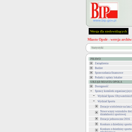
Wersja dla niedowidzących
Miasto Opole - wersja archiw
Statystyki
PRAWO
Zarządzenia
Budżet
Sprawozdania finansowe
Podatki i opłaty lokalne
URZĄD MIASTA OPOLA
Dostępność
Sprawy komórek organizacyjny
Wydział Spraw Obywatelskic
Wydział Sportu
Dotacje wieloletnie na lata
Nowe wzory wniosków dot
działalności sportowej
Dotacje jednoroczne 2016
Konkurs z dziedziny sportu 
Konkurs z dziedziny sportu 