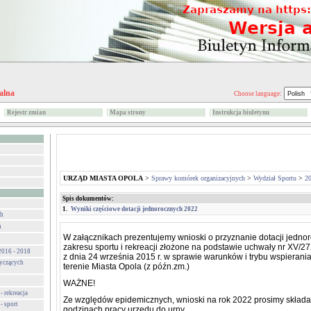
alna
Choose language:
Rejestr zmian
Mapa strony
Instrukcja biuletynu
URZĄD MIASTA OPOLA
>
Sprawy komórek organizacyjnych
>
Wydział Sportu
>
2
Spis dokumentów:
1.
Wyniki częściowe dotacji jednorocznych 2022
ch
h
W załącznikach prezentujemy wnioski o przyznanie dotacji jedno
zakresu sportu i rekreacji złożone na podstawie uchwały
nr XV/27
 2016 - 2018
z dnia 24 września 2015 r. w sprawie warunków i trybu wspierani
yczących
terenie Miasta Opola (z późn.zm.)
WAŻNE!
- rekreacja
Ze względów epidemicznych, wnioski na rok 2022 prosimy skład
- sport
godzinach pracy urzędu
do urny
.