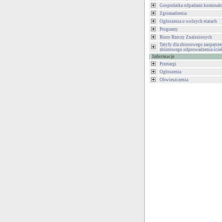
Gospodarka odpadami komunal
Zgromadzenia
Ogłoszenia o wolnych etatach
Programy
Biuro Rzeczy Znalezionych
Tatyfy dla zbiorowego zaopatrze
zbiorowego odprowadzenia ści
Informacje
Przetargi
Ogłoszenia
Obwieszczenia