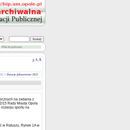
Pliki do pobrania
A
A
A
022
>
Dotacje jednoroczne 2022
rocznych na zadania z
2/15 Rady Miasta Opola
a rozwoju sportu na
ać w Ratuszu, Rynek 1A w