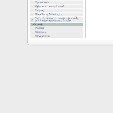
Zgromadzenia
Ogłoszenia o wolnych etatach
Programy
Biuro Rzeczy Znalezionych
Tatyfy dla zbiorowego zaopatrzenia w wodę i
zbiorowego odprowadzenia ścieków
Informacje
Przetargi
Ogłoszenia
Obwieszczenia