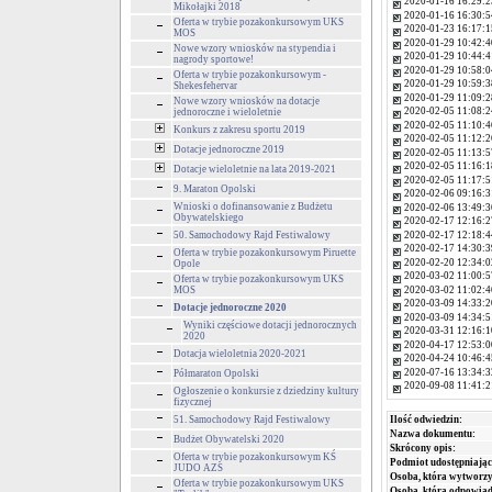
2020-01-16 16:29:2
Mikołajki 2018
2020-01-16 16:30:5
Oferta w trybie pozakonkursowym UKS
2020-01-23 16:17:1
MOS
2020-01-29 10:42:4
Nowe wzory wniosków na stypendia i
2020-01-29 10:44:4
nagrody sportowe!
2020-01-29 10:58:0
Oferta w trybie pozakonkursowym -
2020-01-29 10:59:3
Shekesfehervar
2020-01-29 11:09:2
Nowe wzory wniosków na dotacje
2020-02-05 11:08:2
jednoroczne i wieloletnie
2020-02-05 11:10:4
Konkurs z zakresu sportu 2019
2020-02-05 11:12:2
Dotacje jednoroczne 2019
2020-02-05 11:13:5
2020-02-05 11:16:1
Dotacje wieloletnie na lata 2019-2021
2020-02-05 11:17:5
9. Maraton Opolski
2020-02-06 09:16:3
Wnioski o dofinansowanie z Budżetu
2020-02-06 13:49:3
Obywatelskiego
2020-02-17 12:16:2
2020-02-17 12:18:4
50. Samochodowy Rajd Festiwalowy
2020-02-17 14:30:3
Oferta w trybie pozakonkursowym Piruette
2020-02-20 12:34:0
Opole
2020-03-02 11:00:5
Oferta w trybie pozakonkursowym UKS
2020-03-02 11:02:4
MOS
2020-03-09 14:33:2
Dotacje jednoroczne 2020
2020-03-09 14:34:5
Wyniki częściowe dotacji jednorocznych
2020-03-31 12:16:1
2020
2020-04-17 12:53:0
Dotacja wieloletnia 2020-2021
2020-04-24 10:46:4
2020-07-16 13:34:3
Półmaraton Opolski
2020-09-08 11:41:2
Ogłoszenie o konkursie z dziedziny kultury
fizycznej
Ilość odwiedzin:
51. Samochodowy Rajd Festiwalowy
Nazwa dokumentu:
Budżet Obywatelski 2020
Skrócony opis:
Oferta w trybie pozakonkursowym KŚ
Podmiot udostępniając
JUDO AZS
Osoba, która wytworzy
Oferta w trybie pozakonkursowym UKS
Osoba, która odpowiada