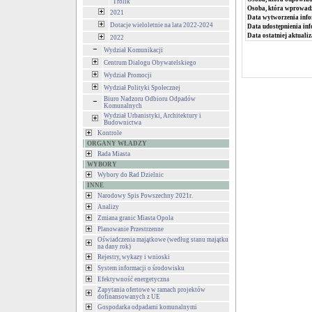
"Trolik"
Osoba, która wprowad
2021
Data wytworzenia info
Dotacje wieloletnie na lata 2022-2024
Data udostępnienia inf
Data ostatniej aktualiz
2022
Wydział Komunikacji
Centrum Dialogu Obywatelskiego
Wydział Promocji
Wydział Polityki Społecznej
Biuro Nadzoru Odbioru Odpadów
Komunalnych
Wydział Urbanistyki, Architektury i
Budownictwa
Kontrole
ORGANY WŁADZY
Rada Miasta
WYBORY
Wybory do Rad Dzielnic
INNE
Narodowy Spis Powszechny 2021r.
Analizy
Zmiana granic Miasta Opola
Planowanie Przestrzenne
Oświadczenia majątkowe (według stanu majątku
na dany rok)
Rejestry, wykazy i wnioski
System informacji o środowisku
Efektywność energetyczna
Zapytania ofertowe w ramach projektów
dofinansowanych z UE
Gospodarka odpadami komunalnymi