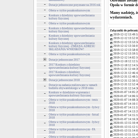
Odwołane zostały 
młodzieżowy
Opola w formie do
Dotacje jednoroczne przyznane na 2016 rok
Oferta w trybie pozakonkursowym
Mamy nadzieję, ż
Konkurs z dziedziny upowszechniania
wydarzeniach.
kultury fizycznej
Oferta w trybie pozakonkursowym
Konkurs z dziedziny upowszechniania
Załączniki do pobrani
kultury fizycznej
2019-12-12 13:49:5
Konkurs z dziedziny upowszechniania
2019-12-12 13:52:0
kultury fizycznej
2019-12-12 13:53:5
Konkurs z dziedziny upowszechniania
2019-12-12 13:56:0
kultury fizycznej - ZMIANA ADRESU
SKŁADANIA WNIOSKÓW!
2019-12-12 13:58:0
2019-12-12 13:59:5
Oferta w trybie pozakonkursowym
2019-12-12 14:02:1
Dotacje jednoroczne 2017
2019-12-18 12:12:5
2017 Konkurs z dziedziny
2019-12-18 12:14:5
upowszechniania kultury fizycznej
2019-12-31 12:44:3
2017 Konkurs z dziedziny
2019-12-31 12:46:4
upowszechniania kultury fizycznej
2019-12-31 12:48:5
Dotacje jednoroczne 2018
2019-12-31 12:50:5
2019-12-31 12:52:4
Dotacje na zadania realizowane w ramach
budżetu obywatelskiego w 2018 roku
2019-12-31 12:54:3
2020-01-07 14:05:2
Konkurs w dziedzinie wspierania i
upowszechniania kultrury fizycznej
2020-01-07 14:06:5
Oferta w trybie pozakonkursowym - tenis
2020-01-07 14:08:3
2018
2020-01-07 14:10:1
Oferta w trybie pozakonkursowym - łyżwy
2020-01-07 14:11:5
2018
2020-01-07 14:13:3
Oferta w trybie pozakonkursowym - futsal
2020-01-07 14:15:1
2018
2020-01-07 14:16:3
Oferta w trybie pozakonkursowym - łyżwy
2020-01-13 15:10:4
2018
2020-01-13 15:12:1
Oferta w trybie pozakonkursowym - FA
2020-01-13 15:14:0
2018
2020-01-13 15:15:4
Oferta w trybie pozakonkursowym -