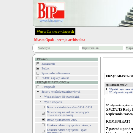
Wersja dla niedowidzących
Miasto Opole - wersja archiwalna
Statystyki
Rejestr zmian
Mapa 
PRAWO
Zarządzenia
Budżet
Sprawozdania finansowe
URZĄD MIASTA O
Podatki i opłaty lokalne
URZĄD MIASTA OPOLA
Spis dokumentów:
Dostępność
1.
Wyniki częściowe d
Sprawy komórek organizacyjnych
W załączeniu wyniki
Wydział Spraw Obywatelskich
Wydział Sportu
W załączeniu wykaz wn
Dotacje wieloletnie na lata 2016 - 2018
XV/272/15 Rady 
Nowe wzory wniosków dotyczących
wspierania rozwoj
działalności sportowej
Dotacje jednoroczne 2016
KOMUNIKAT!
Konkurs z dziedziny sportu - rekreacja
Z powodu pandem
Konkurs z dziedziny sportu - sport