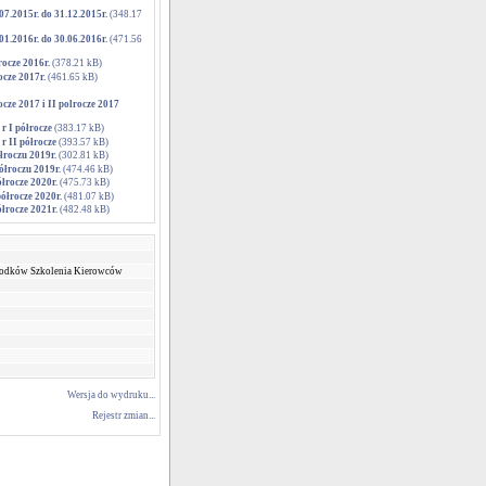
7.2015r. do 31.12.2015r.
(348.17
1.2016r. do 30.06.2016r.
(471.56
ocze 2016r.
(378.21 kB)
ocze 2017r.
(461.65 kB)
ze 2017 i II polrocze 2017
r I półrocze
(383.17 kB)
r II półrocze
(393.57 kB)
łroczu 2019r.
(302.81 kB)
łroczu 2019r.
(474.46 kB)
łrocze 2020r.
(475.73 kB)
ółrocze 2020r.
(481.07 kB)
łrocze 2021r.
(482.48 kB)
środków Szkolenia Kierowców
Wersja do wydruku...
Rejestr zmian...