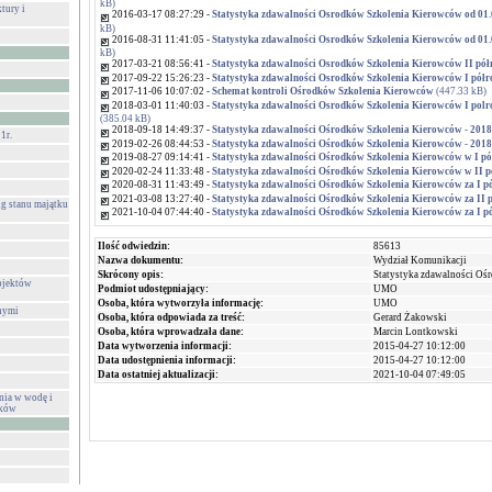
kB)
tury i
2016-03-17 08:27:29 -
Statystyka zdawalności Osrodków Szkolenia Kierowców od 01.0
kB)
2016-08-31 11:41:05 -
Statystyka zdawalności Osrodków Szkolenia Kierowców od 01.0
kB)
2017-03-21 08:56:41 -
Statystyka zdawalności Osrodków Szkolenia Kierowców II półr
2017-09-22 15:26:23 -
Statystyka zdawalności Osrodków Szkolenia Kierowców I półr
2017-11-06 10:07:02 -
Schemat kontroli Ośrodków Szkolenia Kierowców
(447.33 kB)
2018-03-01 11:40:03 -
Statystyka zdawalności Osrodków Szkolenia Kierowców I polroc
(385.04 kB)
2018-09-18 14:49:37 -
Statystyka zdawalności Ośrodków Szkolenia Kierowców - 2018 
1r.
2019-02-26 08:44:53 -
Statystyka zdawalności Ośrodków Szkolenia Kierowców - 2018 
2019-08-27 09:14:41 -
Statystyka zdawalności Ośrodków Szkolenia Kierowców w I pó
2020-02-24 11:33:48 -
Statystyka zdawalności Ośrodków Szkolenia Kierowców w II pó
2020-08-31 11:43:49 -
Statystyka zdawalności Ośrodków Szkolenia Kierowców za I pó
2021-03-08 13:27:40 -
Statystyka zdawalności Ośrodków Szkolenia Kierowców za II p
g stanu majątku
2021-10-04 07:44:40 -
Statystyka zdawalności Ośrodków Szkolenia Kierowców za I pó
Ilość odwiedzin:
85613
Nazwa dokumentu:
Wydział Komunikacji
Skrócony opis:
Statystyka zdawalności O
ojektów
Podmiot udostępniający:
UMO
Osoba, która wytworzyła informację:
UMO
nymi
Osoba, która odpowiada za treść:
Gerard Żakowski
Osoba, która wprowadzała dane:
Marcin Lontkowski
Data wytworzenia informacji:
2015-04-27 10:12:00
Data udostępnienia informacji:
2015-04-27 10:12:00
Data ostatniej aktualizacji:
2021-10-04 07:49:05
nia w wodę i
eków