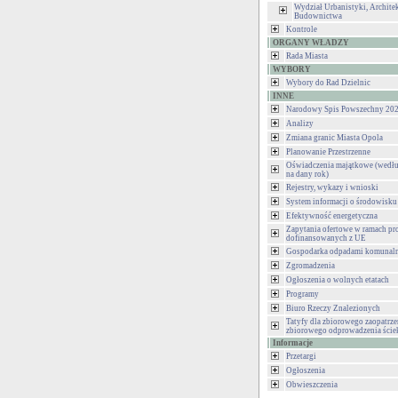
Wydział Urbanistyki, Architek
Budownictwa
Kontrole
ORGANY WŁADZY
Rada Miasta
WYBORY
Wybory do Rad Dzielnic
INNE
Narodowy Spis Powszechny 202
Analizy
Zmiana granic Miasta Opola
Planowanie Przestrzenne
Oświadczenia majątkowe (wedłu
na dany rok)
Rejestry, wykazy i wnioski
System informacji o środowisku
Efektywność energetyczna
Zapytania ofertowe w ramach pr
dofinansowanych z UE
Gospodarka odpadami komunal
Zgromadzenia
Ogłoszenia o wolnych etatach
Programy
Biuro Rzeczy Znalezionych
Tatyfy dla zbiorowego zaopatrze
zbiorowego odprowadzenia ści
Informacje
Przetargi
Ogłoszenia
Obwieszczenia