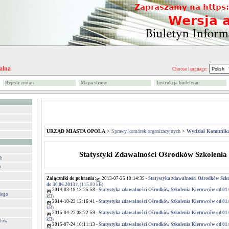
alna
Choose language:
Rejestr zmian
Mapa strony
Instrukcja biuletynu
URZĄD MIASTA OPOLA
>
Sprawy komórek organizacyjnych
>
Wydział Komunika
Statystyki Zdawalności Ośrodków Szkoleni
ch
h
Załączniki do pobrania:
2013-07-25 10:14:35 -
Statystyka zdawalności Ośrodków Szko
do 30.06.2013 r.
(115.00 kB)
2014-03-19 13:25:58 -
Statystyka zdawalności Ośrodków Szkolenia Kierowców od 01.0
iego
kB)
2014-10-23 12:16:41 -
Statystyka zdawalności Ośrodków Szkolenia Kierowców od 01.01
kB)
2015-04-27 08:22:59 -
Statystyka zdawalności Ośrodków Szkolenia Kierowców od 01.07
kB)
adów
2015-07-24 10:11:13 -
Statystyka zdawalności Osrodków Szkolenia Kierowców od 01.0