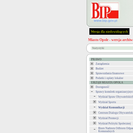
Wersja dla niedowidzących
Miasto Opole - wersja archiw
Statystyki
PRAWO
Zarządzenia
Budżet
Sprawozdania finansowe
Podatki i opłaty lokalne
URZĄD MIASTA OPOLA
Dostępność
Sprawy komórek organizacyjny
Wydział Spraw Obywatelskic
Wydział Sportu
Wydział Komunikacji
Centrum Dialogu Obywatelsk
Wydział Promocji
Wydział Polityki Społecznej
Biuro Nadzoru Odbioru Odp
Komunalnych