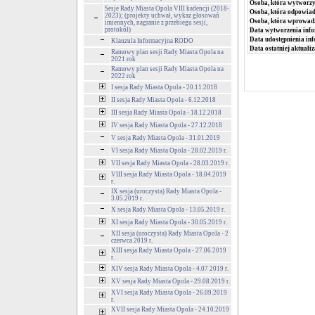
Osoba, która wytworzy
Sesje Rady Miasta Opola VIII kadencji (2018-
Osoba, która odpowiada
2023); (projekty uchwał, wykaz głosowań
Osoba, która wprowad
imiennych, nagranie z przebiegu sesji,
protokół)
Data wytworzenia info
Data udostępnienia inf
Klauzula Informacyjna RODO
Data ostatniej aktualiz
Ramowy plan sesji Rady Miasta Opola na
2021 rok
Ramowy plan sesji Rady Miasta Opola na
2022 rok
I sesja Rady Miasta Opola - 20.11.2018
II sesja Rady Miasta Opola - 6.12.2018
III sesja Rady Miasta Opola - 18.12.2018
IV sesja Rady Miasta Opola - 27.12.2018
V sesja Rady Miasta Opola - 31.01.2019
VI sesja Rady Miasta Opola - 28.02.2019 r.
VII sesja Rady Miasta Opola - 28.03.2019 r.
VIII sesja Rady Miasta Opola - 18.04.2019
r.
IX sesja (uroczysta) Rady Miasta Opola -
3.05.2019 r.
X sesja Rady Miasta Opola - 13.05.2019 r.
XI sesja Rady Miasta Opola - 30.05.2019 r.
XII sesja (uroczysta) Rady Miasta Opola - 2
czerwca 2019 r.
XIII sesja Rady Miasta Opola - 27.06.2019
r.
XIV sesja Rady Miasta Opola - 4.07 2019 r.
XV sesja Rady Miasta Opola - 29.08.2019 r.
XVI sesja Rady Miasta Opola - 26.09.2019
r.
XVII sesja Rady Miasta Opola - 24.10.2019