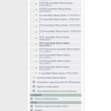
XXXVIII sesja Rady Miasta Opola -
25.03.2021 r.
XXXIX sesja Rady Miasta Opola -
29.04.2021 r.
XL sesja Rady Miasta Opola - 27.05.2021 r.
XLI sesja Rady Miasta Opola - 24.06.2021
r.
XLII sesja Rady Miasta Opola - 01.07.2021
r.
XLIII sesja Rady Miasta Opola - 26.08.2021
r.
XLIV sesja Rady Miasta Opola -
30.09.2021 r.
XLV sesja Rady Miasta Opola -
28.10.2021 r.
XLVI (uroczysta) sesja Rady Miasta Opola -
11.11.2021 r.
XLVII sesja Rady Miasta Opola -
25.11.2021 r.
XLVIII sesja Rady Miasta Opola -
16.12.2021 r.
XLIX sesja Rady Miasta Opola -
29.12.2021 r.
L sesja Rady Miasta Opola - 27.01.2022 r.
Protokoły Rady Miasta Opola
Interpelacje i zapytania radnych VIII kadencji
Raporty o stanie gminy
Obywatelska Inicjatywa Uchwałodawcza
WYBORY
Wybory do Rad Dzielnic
INNE
Narodowy Spis Powszechny 2021r.
Analizy