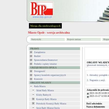
Wersja dla niedowidzących
Miasto Opole - wersja archiwalna
Statystyki
Rejestr zmian
Mapa 
PRAWO
Zarządzenia
Budżet
Sprawozdania finansowe
ORGANY WŁADZ
Podatki i opłaty lokalne
głosowań imiennych, na
URZĄD MIASTA OPOLA
Dostępność
1. Aktualny porządek o
Sprawy komórek organizacyjnych
Kontrole
2. Nagranie z sesji.
ORGANY WŁADZY
Rada Miasta
Załączniki do pobrani
Skład Rady Miasta
2021-10-29 14:09:3
Kluby Radnych
2021-11-17 12:03:4
Komisje Rady Miasta
Ilość odwiedzin:
Protokoły Komisji Rady Miasta
Nazwa dokumentu:
Sesje Rady Miasta Opola