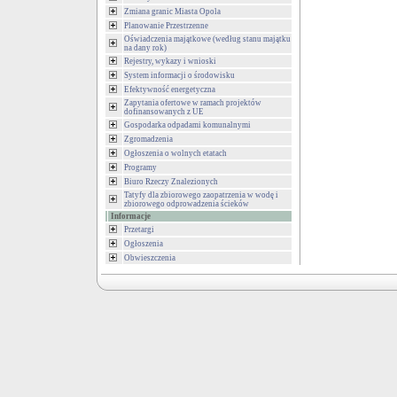
Zmiana granic Miasta Opola
Planowanie Przestrzenne
Oświadczenia majątkowe (według stanu majątku
na dany rok)
Rejestry, wykazy i wnioski
System informacji o środowisku
Efektywność energetyczna
Zapytania ofertowe w ramach projektów
dofinansowanych z UE
Gospodarka odpadami komunalnymi
Zgromadzenia
Ogłoszenia o wolnych etatach
Programy
Biuro Rzeczy Znalezionych
Tatyfy dla zbiorowego zaopatrzenia w wodę i
zbiorowego odprowadzenia ścieków
Informacje
Przetargi
Ogłoszenia
Obwieszczenia