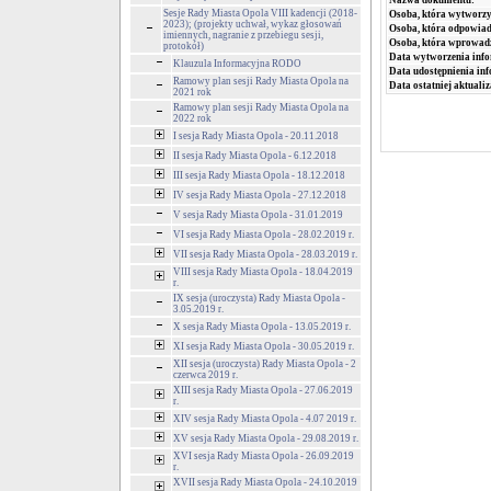
Nazwa dokumentu:
Sesje Rady Miasta Opola VIII kadencji (2018-
Osoba, która wytworzy
2023); (projekty uchwał, wykaz głosowań
Osoba, która odpowiada
imiennych, nagranie z przebiegu sesji,
Osoba, która wprowad
protokół)
Data wytworzenia info
Klauzula Informacyjna RODO
Data udostępnienia inf
Ramowy plan sesji Rady Miasta Opola na
Data ostatniej aktualiz
2021 rok
Ramowy plan sesji Rady Miasta Opola na
2022 rok
I sesja Rady Miasta Opola - 20.11.2018
II sesja Rady Miasta Opola - 6.12.2018
III sesja Rady Miasta Opola - 18.12.2018
IV sesja Rady Miasta Opola - 27.12.2018
V sesja Rady Miasta Opola - 31.01.2019
VI sesja Rady Miasta Opola - 28.02.2019 r.
VII sesja Rady Miasta Opola - 28.03.2019 r.
VIII sesja Rady Miasta Opola - 18.04.2019
r.
IX sesja (uroczysta) Rady Miasta Opola -
3.05.2019 r.
X sesja Rady Miasta Opola - 13.05.2019 r.
XI sesja Rady Miasta Opola - 30.05.2019 r.
XII sesja (uroczysta) Rady Miasta Opola - 2
czerwca 2019 r.
XIII sesja Rady Miasta Opola - 27.06.2019
r.
XIV sesja Rady Miasta Opola - 4.07 2019 r.
XV sesja Rady Miasta Opola - 29.08.2019 r.
XVI sesja Rady Miasta Opola - 26.09.2019
r.
XVII sesja Rady Miasta Opola - 24.10.2019