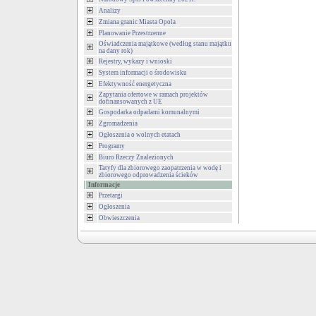
Analizy
Zmiana granic Miasta Opola
Planowanie Przestrzenne
Oświadczenia majątkowe (według stanu majątku
na dany rok)
Rejestry, wykazy i wnioski
System informacji o środowisku
Efektywność energetyczna
Zapytania ofertowe w ramach projektów
dofinansowanych z UE
Gospodarka odpadami komunalnymi
Zgromadzenia
Ogłoszenia o wolnych etatach
Programy
Biuro Rzeczy Znalezionych
Tatyfy dla zbiorowego zaopatrzenia w wodę i
zbiorowego odprowadzenia ścieków
Informacje
Przetargi
Ogłoszenia
Obwieszczenia