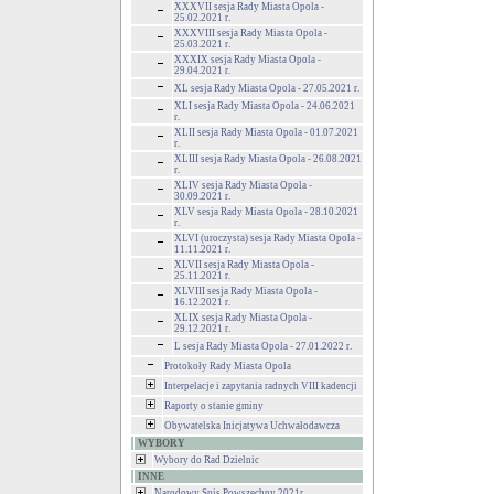
XXXVII sesja Rady Miasta Opola -
25.02.2021 r.
XXXVIII sesja Rady Miasta Opola -
25.03.2021 r.
XXXIX sesja Rady Miasta Opola -
29.04.2021 r.
XL sesja Rady Miasta Opola - 27.05.2021 r.
XLI sesja Rady Miasta Opola - 24.06.2021
r.
XLII sesja Rady Miasta Opola - 01.07.2021
r.
XLIII sesja Rady Miasta Opola - 26.08.2021
r.
XLIV sesja Rady Miasta Opola -
30.09.2021 r.
XLV sesja Rady Miasta Opola - 28.10.2021
r.
XLVI (uroczysta) sesja Rady Miasta Opola -
11.11.2021 r.
XLVII sesja Rady Miasta Opola -
25.11.2021 r.
XLVIII sesja Rady Miasta Opola -
16.12.2021 r.
XLIX sesja Rady Miasta Opola -
29.12.2021 r.
L sesja Rady Miasta Opola - 27.01.2022 r.
Protokoły Rady Miasta Opola
Interpelacje i zapytania radnych VIII kadencji
Raporty o stanie gminy
Obywatelska Inicjatywa Uchwałodawcza
WYBORY
Wybory do Rad Dzielnic
INNE
Narodowy Spis Powszechny 2021r.