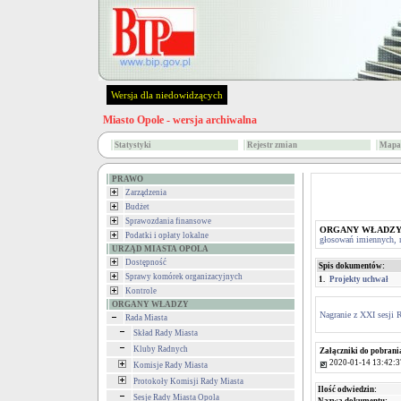
Wersja dla niedowidzących
Miasto Opole - wersja archiwalna
Statystyki
Rejestr zmian
Mapa 
PRAWO
Zarządzenia
Budżet
Sprawozdania finansowe
ORGANY WŁADZ
Podatki i opłaty lokalne
głosowań imiennych, na
URZĄD MIASTA OPOLA
Dostępność
Spis dokumentów:
Sprawy komórek organizacyjnych
1.
Projekty uchwał
Kontrole
ORGANY WŁADZY
Nagranie z XXI sesji 
Rada Miasta
Skład Rady Miasta
Kluby Radnych
Załączniki do pobrani
2020-01-14 13:42:3
Komisje Rady Miasta
Protokoły Komisji Rady Miasta
Ilość odwiedzin:
Sesje Rady Miasta Opola