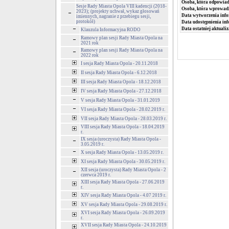
Osoba, która odpowiada
Sesje Rady Miasta Opola VIII kadencji (2018-
Osoba, która wprowad
2023); (projekty uchwał, wykaz głosowań
Data wytworzenia info
imiennych, nagranie z przebiegu sesji,
protokół)
Data udostępnienia inf
Data ostatniej aktualiz
Klauzula Informacyjna RODO
Ramowy plan sesji Rady Miasta Opola na
2021 rok
Ramowy plan sesji Rady Miasta Opola na
2022 rok
I sesja Rady Miasta Opola - 20.11.2018
II sesja Rady Miasta Opola - 6.12.2018
III sesja Rady Miasta Opola - 18.12.2018
IV sesja Rady Miasta Opola - 27.12.2018
V sesja Rady Miasta Opola - 31.01.2019
VI sesja Rady Miasta Opola - 28.02.2019 r.
VII sesja Rady Miasta Opola - 28.03.2019 r.
VIII sesja Rady Miasta Opola - 18.04.2019
r.
IX sesja (uroczysta) Rady Miasta Opola -
3.05.2019 r.
X sesja Rady Miasta Opola - 13.05.2019 r.
XI sesja Rady Miasta Opola - 30.05.2019 r.
XII sesja (uroczysta) Rady Miasta Opola - 2
czerwca 2019 r.
XIII sesja Rady Miasta Opola - 27.06.2019
r.
XIV sesja Rady Miasta Opola - 4.07 2019 r.
XV sesja Rady Miasta Opola - 29.08.2019 r.
XVI sesja Rady Miasta Opola - 26.09.2019
r.
XVII sesja Rady Miasta Opola - 24.10.2019