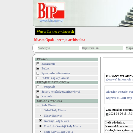
Wersja dla niedowidzących
Miasto Opole - wersja archiwalna
Statystyki
Rejestr zmian
Mapa 
PRAWO
Zarządzenia
Budżet
Sprawozdania finansowe
ORGANY WŁADZ
Podatki i opłaty lokalne
głosowań imiennych, na
URZĄD MIASTA OPOLA
Dostępność
Aktualny porządek obr
Sprawy komórek organizacyjnych
Kontrole
Nagranie z LXIII sesji
ORGANY WŁADZY
Rada Miasta
Załączniki do pobrani
Skład Rady Miasta
2021-08-26 15:17:3
Kluby Radnych
Komisje Rady Miasta
Ilość odwiedzin:
Protokoły Komisji Rady Miasta
Nazwa dokumentu:
Osoba, która wytworzy
Sesje Rady Miasta Opola