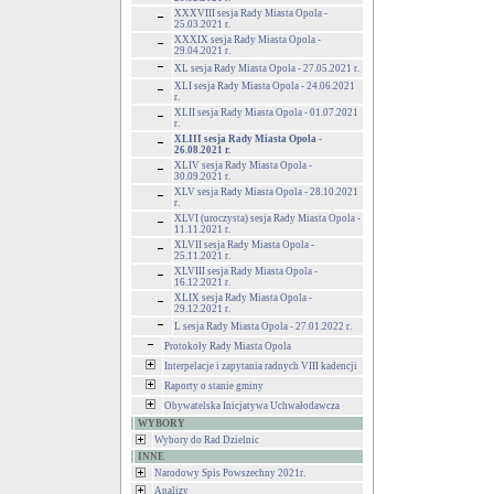
XXXVIII sesja Rady Miasta Opola -
25.03.2021 r.
XXXIX sesja Rady Miasta Opola -
29.04.2021 r.
XL sesja Rady Miasta Opola - 27.05.2021 r.
XLI sesja Rady Miasta Opola - 24.06.2021
r.
XLII sesja Rady Miasta Opola - 01.07.2021
r.
XLIII sesja Rady Miasta Opola -
26.08.2021 r.
XLIV sesja Rady Miasta Opola -
30.09.2021 r.
XLV sesja Rady Miasta Opola - 28.10.2021
r.
XLVI (uroczysta) sesja Rady Miasta Opola -
11.11.2021 r.
XLVII sesja Rady Miasta Opola -
25.11.2021 r.
XLVIII sesja Rady Miasta Opola -
16.12.2021 r.
XLIX sesja Rady Miasta Opola -
29.12.2021 r.
L sesja Rady Miasta Opola - 27.01.2022 r.
Protokoły Rady Miasta Opola
Interpelacje i zapytania radnych VIII kadencji
Raporty o stanie gminy
Obywatelska Inicjatywa Uchwałodawcza
WYBORY
Wybory do Rad Dzielnic
INNE
Narodowy Spis Powszechny 2021r.
Analizy