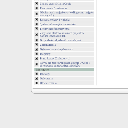
Zmiana granic Miasta Opola
Planowanie Przestrzenne
Oświadczenia majątkowe (według stanu majątku
na dany rok)
Rejestry, wykazy i wnioski
System informacji o środowisku
Efektywność energetyczna
Zapytania ofertowe w ramach projektów
dofinansowanych z UE
Gospodarka odpadami komunalnymi
Zgromadzenia
Ogłoszenia o wolnych etatach
Programy
Biuro Rzeczy Znalezionych
Tatyfy dla zbiorowego zaopatrzenia w wodę i
zbiorowego odprowadzenia ścieków
Informacje
Przetargi
Ogłoszenia
Obwieszczenia