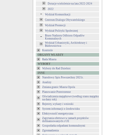
Dotacje wieloletnie na lata 2022-2024
2022
Wydział Komunikacji
Centrum Dialogu Obywatelskiego
Wydział Promocji
Wydział Polityki Społecznej
Biuro Nadzoru Odbioru Odpadów
Komunalnych
Wydział Urbanistyki, Architektury i
Budownictwa
Kontrole
ORGANY WŁADZY
Rada Miasta
WYBORY
Wybory do Rad Dzielnic
INNE
Narodowy Spis Powszechny 2021r.
Analizy
Zmiana granic Miasta Opola
Planowanie Przestrzenne
Oświadczenia majątkowe (według stanu majątku
na dany rok)
Rejestry, wykazy i wnioski
System informacji o środowisku
Efektywność energetyczna
Zapytania ofertowe w ramach projektów
dofinansowanych z UE
Gospodarka odpadami komunalnymi
Zgromadzenia