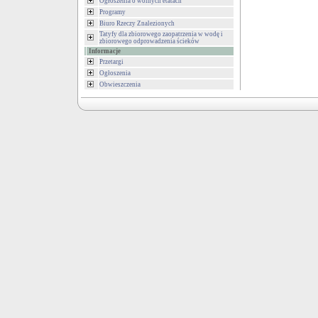
Ogłoszenia o wolnych etatach
Programy
Biuro Rzeczy Znalezionych
Tatyfy dla zbiorowego zaopatrzenia w wodę i
zbiorowego odprowadzenia ścieków
Informacje
Przetargi
Ogłoszenia
Obwieszczenia