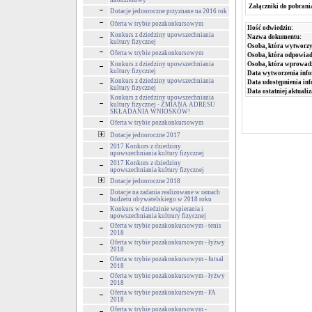
młodzieżowy
Załączniki do pobrani
Dotacje jednoroczne przyznane na 2016 rok
Oferta w trybie pozakonkursowym
Ilość odwiedzin:
Konkurs z dziedziny upowszechniania
Nazwa dokumentu:
kultury fizycznej
Osoba, która wytworzy
Oferta w trybie pozakonkursowym
Osoba, która odpowiada
Osoba, która wprowad
Konkurs z dziedziny upowszechniania
kultury fizycznej
Data wytworzenia info
Konkurs z dziedziny upowszechniania
Data udostępnienia inf
kultury fizycznej
Data ostatniej aktualiz
Konkurs z dziedziny upowszechniania
kultury fizycznej - ZMIANA ADRESU
SKŁADANIA WNIOSKÓW!
Oferta w trybie pozakonkursowym
Dotacje jednoroczne 2017
2017 Konkurs z dziedziny
upowszechniania kultury fizycznej
2017 Konkurs z dziedziny
upowszechniania kultury fizycznej
Dotacje jednoroczne 2018
Dotacje na zadania realizowane w ramach
budżetu obywatelskiego w 2018 roku
Konkurs w dziedzinie wspierania i
upowszechniania kultrury fizycznej
Oferta w trybie pozakonkursowym - tenis
2018
Oferta w trybie pozakonkursowym - łyżwy
2018
Oferta w trybie pozakonkursowym - futsal
2018
Oferta w trybie pozakonkursowym - łyżwy
2018
Oferta w trybie pozakonkursowym - FA
2018
Oferta w trybie pozakonkursowym -