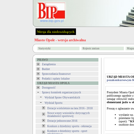
Wersja dla niedowidzących
Miasto Opole - wersja archiwalna
Statystyki
Rejestr zmian
Mapa 
PRAWO
Zarządzenia
Budżet
Sprawozdania finansowe
URZĄD MIASTA O
Podatki i opłaty lokalne
pozakonkursowym 
URZĄD MIASTA OPOLA
Dostępność
Prezydent Miasta Opol
Sprawy komórek organizacyjnych
publicznego zgodnie z 
Wydział Spraw Obywatelskich
uznając celowość reali
elementami judo w o
Wydział Sportu
Dotacje wieloletnie na lata 2016 - 2018
Proszę o zgłaszanie uw
Nowe wzory wniosków dotyczących
wysłanie na
działalności sportowej
przesłanie l
Dotacje jednoroczne 2016
(sport):
"KŚ
osobiste dos
Konkurs z dziedziny sportu - rekreacja
Konkurs z dziedziny sportu - sport