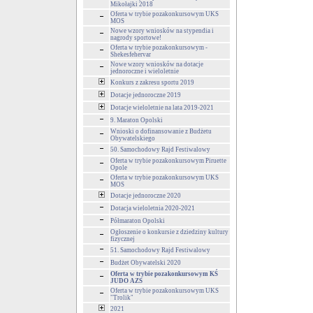
Mikołajki 2018
Oferta w trybie pozakonkursowym UKS
MOS
Nowe wzory wniosków na stypendia i
nagrody sportowe!
Oferta w trybie pozakonkursowym -
Shekesfehervar
Nowe wzory wniosków na dotacje
jednoroczne i wieloletnie
Konkurs z zakresu sportu 2019
Dotacje jednoroczne 2019
Dotacje wieloletnie na lata 2019-2021
9. Maraton Opolski
Wnioski o dofinansowanie z Budżetu
Obywatelskiego
50. Samochodowy Rajd Festiwalowy
Oferta w trybie pozakonkursowym Piruette
Opole
Oferta w trybie pozakonkursowym UKS
MOS
Dotacje jednoroczne 2020
Dotacja wieloletnia 2020-2021
Półmaraton Opolski
Ogłoszenie o konkursie z dziedziny kultury
fizycznej
51. Samochodowy Rajd Festiwalowy
Budżet Obywatelski 2020
Oferta w trybie pozakonkursowym KŚ
JUDO AZS
Oferta w trybie pozakonkursowym UKS
"Trolik"
2021