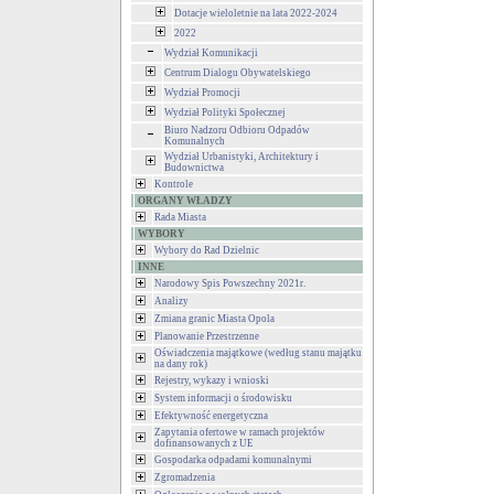
Dotacje wieloletnie na lata 2022-2024
2022
Wydział Komunikacji
Centrum Dialogu Obywatelskiego
Wydział Promocji
Wydział Polityki Społecznej
Biuro Nadzoru Odbioru Odpadów
Komunalnych
Wydział Urbanistyki, Architektury i
Budownictwa
Kontrole
ORGANY WŁADZY
Rada Miasta
WYBORY
Wybory do Rad Dzielnic
INNE
Narodowy Spis Powszechny 2021r.
Analizy
Zmiana granic Miasta Opola
Planowanie Przestrzenne
Oświadczenia majątkowe (według stanu majątku
na dany rok)
Rejestry, wykazy i wnioski
System informacji o środowisku
Efektywność energetyczna
Zapytania ofertowe w ramach projektów
dofinansowanych z UE
Gospodarka odpadami komunalnymi
Zgromadzenia