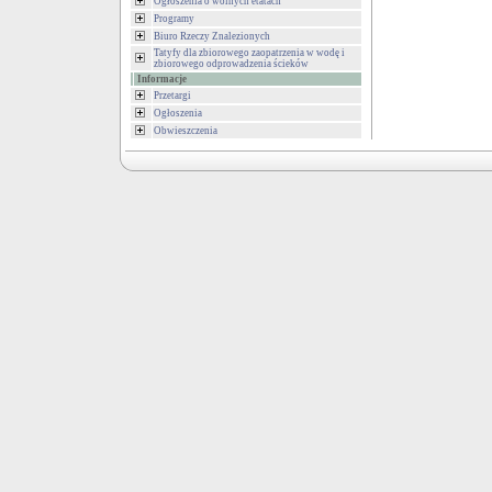
Ogłoszenia o wolnych etatach
Programy
Biuro Rzeczy Znalezionych
Tatyfy dla zbiorowego zaopatrzenia w wodę i
zbiorowego odprowadzenia ścieków
Informacje
Przetargi
Ogłoszenia
Obwieszczenia