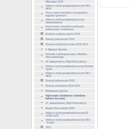
Mikołajki 2018
Oferta w trybie pozakonkursowym UKS
MOS
Nowe wzory wniosków na stypendia i
nagrody sportowe!
Oferta w trybie pozakonkursowym -
Shekesfehervar
Nowe wzory wniosków na dotacje
jednoroczne i wieloletnie
Konkurs z zakresu sportu 2019
Dotacje jednoroczne 2019
Dotacje wieloletnie na lata 2019-2021
9. Maraton Opolski
Wnioski o dofinansowanie z Budżetu
Obywatelskiego
50. Samochodowy Rajd Festiwalowy
Oferta w trybie pozakonkursowym Piruette
Opole
Oferta w trybie pozakonkursowym UKS
MOS
Dotacje jednoroczne 2020
Dotacja wieloletnia 2020-2021
Półmaraton Opolski
Ogłoszenie o konkursie z dziedziny
kultury fizycznej
51. Samochodowy Rajd Festiwalowy
Budżet Obywatelski 2020
Oferta w trybie pozakonkursowym KŚ
JUDO AZS
Oferta w trybie pozakonkursowym UKS
"Trolik"
2021