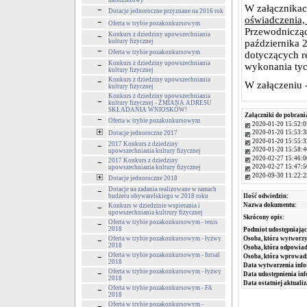
młodzieżowy
W załącznikac
Dotacje jednoroczne przyznane na 2016 rok
oświadczenia
Oferta w trybie pozakonkursowym
Przewodnicząc
Konkurs z dziedziny upowszechniania
kultury fizycznej
października 
Oferta w trybie pozakonkursowym
dotyczących r
Konkurs z dziedziny upowszechniania
wykonania tyc
kultury fizycznej
Konkurs z dziedziny upowszechniania
W załączeniu 
kultury fizycznej
Konkurs z dziedziny upowszechniania
kultury fizycznej - ZMIANA ADRESU
SKŁADANIA WNIOSKÓW!
Załączniki do pobrani
Oferta w trybie pozakonkursowym
2020-01-20 15:52:0
2020-01-20 15:53:3
Dotacje jednoroczne 2017
2020-01-20 15:55:3
2017 Konkurs z dziedziny
2020-01-20 15:58:4
upowszechniania kultury fizycznej
2020-02-27 15:46:0
2017 Konkurs z dziedziny
2020-02-27 15:47:5
upowszechniania kultury fizycznej
2020-09-30 11:22:2
Dotacje jednoroczne 2018
Dotacje na zadania realizowane w ramach
budżetu obywatelskiego w 2018 roku
Ilość odwiedzin:
Nazwa dokumentu:
Konkurs w dziedzinie wspierania i
upowszechniania kultrury fizycznej
Skrócony opis:
Oferta w trybie pozakonkursowym - tenis
2018
Podmiot udostępniając
Oferta w trybie pozakonkursowym - łyżwy
Osoba, która wytworzy
2018
Osoba, która odpowiada
Oferta w trybie pozakonkursowym - futsal
Osoba, która wprowad
2018
Data wytworzenia info
Oferta w trybie pozakonkursowym - łyżwy
Data udostępnienia inf
2018
Data ostatniej aktualiz
Oferta w trybie pozakonkursowym - FA
2018
Oferta w trybie pozakonkursowym -