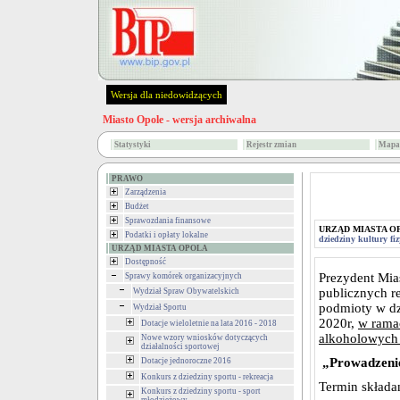
Wersja dla niedowidzących
Miasto Opole - wersja archiwalna
Statystyki
Rejestr zmian
Mapa 
PRAWO
Zarządzenia
Budżet
Sprawozdania finansowe
URZĄD MIASTA O
Podatki i opłaty lokalne
dziedziny kultury fiz
URZĄD MIASTA OPOLA
Dostępność
Prezydent Mia
Sprawy komórek organizacyjnych
publicznych r
Wydział Spraw Obywatelskich
podmioty w dz
Wydział Sportu
2020r,
w rama
Dotacje wieloletnie na lata 2016 - 2018
alkoholowych 
Nowe wzory wniosków dotyczących
działalności sportowej
„Prowadzenie
Dotacje jednoroczne 2016
Konkurs z dziedziny sportu - rekreacja
Termin składa
Konkurs z dziedziny sportu - sport