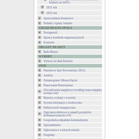
budżetu za 2020 r.
2021 rok
2022 rok
Sprawozdania finansowe
Podatki i opłaty lokalne
URZĄD MIASTA OPOLA
Dostępność
Sprawy komórek organizacyjnych
Kontrole
ORGANY WŁADZY
Rada Miasta
WYBORY
Wybory do Rad Dzielnic
INNE
Narodowy Spis Powszechny 2021r.
Analizy
Zmiana granic Miasta Opola
Planowanie Przestrzenne
Oświadczenia majątkowe (według stanu majątku
na dany rok)
Rejestry, wykazy i wnioski
System informacji o środowisku
Efektywność energetyczna
Zapytania ofertowe w ramach projektów
dofinansowanych z UE
Gospodarka odpadami komunalnymi
Zgromadzenia
Ogłoszenia o wolnych etatach
Programy