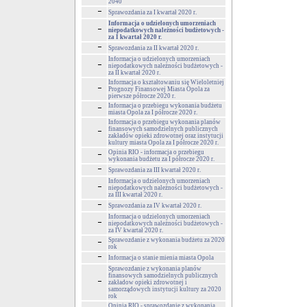
2040
Sprawozdania za I kwartał 2020 r.
Informacja o udzielonych umorzeniach
niepodatkowych należności budżetowych -
za I kwartał 2020 r.
Sprawozdania za II kwartał 2020 r.
Informacja o udzielonych umorzeniach
niepodatkowych należności budżetowych -
za II kwartał 2020 r.
Informacja o kształtowaniu się Wieloletniej
Prognozy Finansowej Miasta Opola za
pierwsze półrocze 2020 r.
Informacja o przebiegu wykonania budżetu
miasta Opola za I półrocze 2020 r.
Informacja o przebiegu wykonania planów
finansowych samodzielnych publicznych
zakładów opieki zdrowotnej oraz instytucji
kultury miasta Opola za I półrocze 2020 r.
Opinia RIO - informacja o przebiegu
wykonania budżetu za I półrocze 2020 r.
Sprawozdania za III kwartał 2020 r.
Informacja o udzielonych umorzeniach
niepodatkowych należności budżetowych -
za III kwartał 2020 r.
Sprawozdania za IV kwartał 2020 r.
Informacja o udzielonych umorzeniach
niepodatkowych należności budżetowych -
za IV kwartał 2020 r.
Sprawozdanie z wykonania budżetu za 2020
rok
Informacja o stanie mienia miasta Opola
Sprawozdanie z wykonania planów
finansowych samodzielnych publicznych
zakładow opieki zdrowotnej i
samorządowych instytucji kultury za 2020
rok
Opinia RIO - sprawozdanie z wykonania