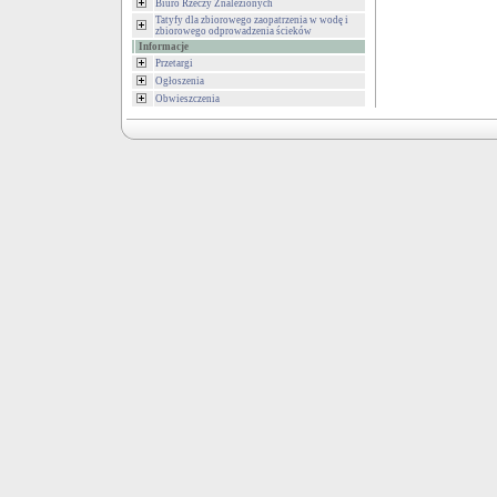
Biuro Rzeczy Znalezionych
Tatyfy dla zbiorowego zaopatrzenia w wodę i
zbiorowego odprowadzenia ścieków
Informacje
Przetargi
Ogłoszenia
Obwieszczenia