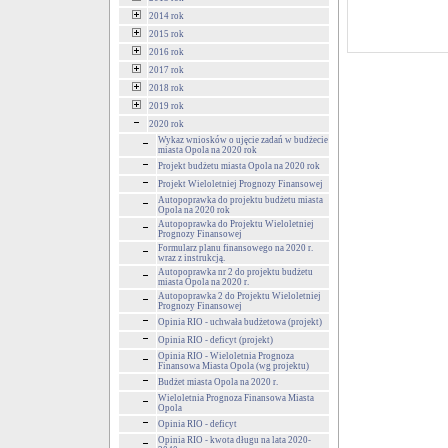
2014 rok
2015 rok
2016 rok
2017 rok
2018 rok
2019 rok
2020 rok
Wykaz wniosków o ujęcie zadań w budżecie
miasta Opola na 2020 rok
Projekt budżetu miasta Opola na 2020 rok
Projekt Wieloletniej Prognozy Finansowej
Autopoprawka do projektu budżetu miasta
Opola na 2020 rok
Autopoprawka do Projektu Wieloletniej
Prognozy Finansowej
Formularz planu finansowego na 2020 r.
wraz z instrukcją.
Autopoprawka nr 2 do projektu budżetu
miasta Opola na 2020 r.
Autopoprawka 2 do Projektu Wieloletniej
Prognozy Finansowej
Opinia RIO - uchwała budżetowa (projekt)
Opinia RIO - deficyt (projekt)
Opinia RIO - Wieloletnia Prognoza
Finansowa Miasta Opola (wg projektu)
Budżet miasta Opola na 2020 r.
Wieloletnia Prognoza Finansowa Miasta
Opola
Opinia RIO - deficyt
Opinia RIO - kwota długu na lata 2020-