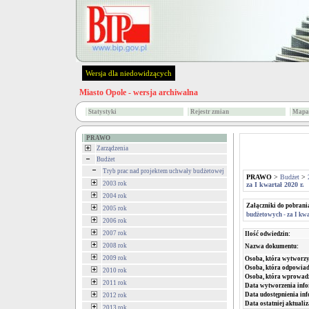
Wersja dla niedowidzących
Miasto Opole - wersja archiwalna
Statystyki
Rejestr zmian
Mapa 
PRAWO
Zarządzenia
Budżet
Tryb prac nad projektem uchwały budżetowej
PRAWO
>
Budżet
>
2003 rok
za I kwartał 2020 r.
2004 rok
Załączniki do pobrani
2005 rok
budżetowych - za I kwa
2006 rok
2007 rok
Ilość odwiedzin:
2008 rok
Nazwa dokumentu:
2009 rok
Osoba, która wytworzy
Osoba, która odpowiada
2010 rok
Osoba, która wprowad
2011 rok
Data wytworzenia info
Data udostępnienia inf
2012 rok
Data ostatniej aktualiz
2013 rok