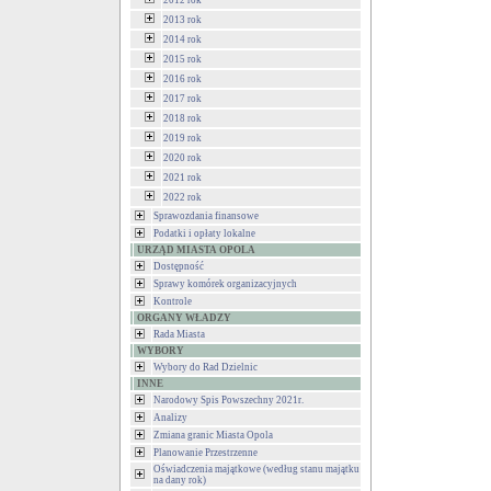
2012 rok
2013 rok
2014 rok
2015 rok
2016 rok
2017 rok
2018 rok
2019 rok
2020 rok
2021 rok
2022 rok
Sprawozdania finansowe
Podatki i opłaty lokalne
URZĄD MIASTA OPOLA
Dostępność
Sprawy komórek organizacyjnych
Kontrole
ORGANY WŁADZY
Rada Miasta
WYBORY
Wybory do Rad Dzielnic
INNE
Narodowy Spis Powszechny 2021r.
Analizy
Zmiana granic Miasta Opola
Planowanie Przestrzenne
Oświadczenia majątkowe (według stanu majątku
na dany rok)