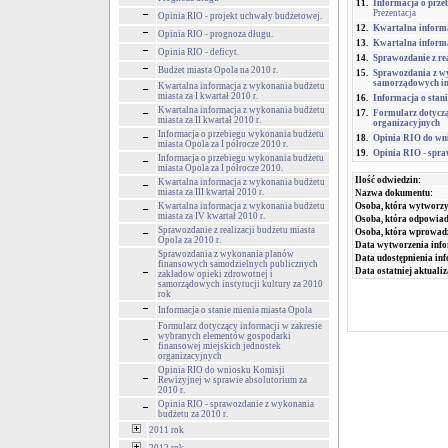
11.
Informacja o prze
Prezentacja
Opinia RIO - projekt uchwały budżetowej.
12.
Kwartalna informa
Opinia RIO - prognoza długu.
13.
Kwartalna informa
Opinia RIO - deficyt.
14.
Sprawozdanie z rea
Budżet miasta Opola na 2010 r.
15.
Sprawozdania z wy
samorządowych ins
Kwartalna informacja z wykonania budżetu
miasta za I kwartał 2010 r.
16.
Informacja o stan
Kwartalna informacja z wykonania budżetu
17.
Formularz dotyczą
miasta za II kwartał 2010 r.
organizacyjnych
Informacja o przebiegu wykonania budżetu
18.
Opinia RIO do wni
miasta Opola za I półrocze 2010 r.
19.
Opinia RIO - spra
Informacja o przebiegu wykonania budżetu
miasta Opola za I półrocze 2010.
Ilość odwiedzin:
Kwartalna informacja z wykonania budżetu
miasta za III kwartał 2010 r.
Nazwa dokumentu:
Kwartalna informacja z wykonania budżetu
Osoba, która wytworzy
miasta za IV kwartał 2010 r.
Osoba, która odpowiada
Sprawozdanie z realizacji budżetu miasta
Osoba, która wprowad
Opola za 2010 r.
Data wytworzenia info
Sprawozdania z wykonania planów
Data udostępnienia inf
finansowych samodzielnych publicznych
Data ostatniej aktualiz
zakładow opieki zdrowotnej i
samorządowych instytucji kultury za 2010
rok
Informacja o stanie mienia miasta Opola
Formularz dotyczący informacji w zakresie
wybranych elementów gospodarki
finansowej miejskich jednostek
organizacyjnych
Opinia RIO do wniosku Komisji
Rewizyjnej w sprawie absolutorium za
2010 r.
Opinia RIO - sprawozdanie z wykonania
budżetu za 2010 r.
2011 rok