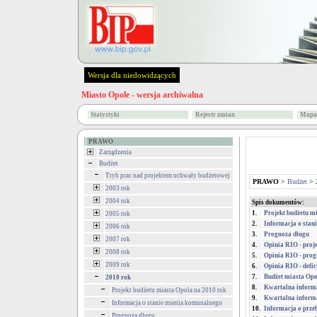
Wersja dla niedowidzących
Miasto Opole - wersja archiwalna
Statystyki
Rejestr zmian
Mapa 
PRAWO
Zarządzenia
Budżet
Tryb prac nad projektem uchwały budżetowej
PRAWO
>
Budżet
>
2003 rok
2004 rok
Spis dokumentów:
1.
Projekt budżetu m
2005 rok
2.
Informacja o stan
2006 rok
3.
Prognoza długu
2007 rok
4.
Opinia RIO - proj
2008 rok
5.
Opinia RIO - prog
2009 rok
6.
Opinia RIO - defic
7.
Budżet miasta Opol
2010 rok
8.
Kwartalna informa
Projekt budżetu miasta Opola na 2010 rok
9.
Kwartalna informa
Informacja o stanie mienia komunalnego
10.
Informacja o prze
Prognoza długu