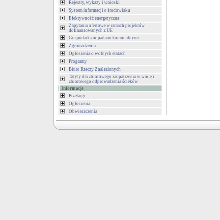
Rejestry, wykazy i wnioski
System informacji o środowisku
Efektywność energetyczna
Zapytania ofertowe w ramach projektów
dofinansowanych z UE
Gospodarka odpadami komunalnymi
Zgromadzenia
Ogłoszenia o wolnych etatach
Programy
Biuro Rzeczy Znalezionych
Tatyfy dla zbiorowego zaopatrzenia w wodę i
zbiorowego odprowadzenia ścieków
Informacje
Przetargi
Ogłoszenia
Obwieszczenia