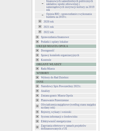
finansowych samodzielnych publicznych
zakładow opieki zdrowotnej i
samorządowych instytucji kultury za 2019
rok
Opinia RIO - sprawozdanie z wykonania
budżetu za 2019 r.
2020 rok
2021 rok
2022 rok
Sprawozdania finansowe
Podatki i opłaty lokalne
URZĄD MIASTA OPOLA
Dostępność
Sprawy komórek organizacyjnych
Kontrole
ORGANY WŁADZY
Rada Miasta
WYBORY
Wybory do Rad Dzielnic
INNE
Narodowy Spis Powszechny 2021r.
Analizy
Zmiana granic Miasta Opola
Planowanie Przestrzenne
Oświadczenia majątkowe (według stanu majątku
na dany rok)
Rejestry, wykazy i wnioski
System informacji o środowisku
Efektywność energetyczna
Zapytania ofertowe w ramach projektów
dofinansowanych z UE