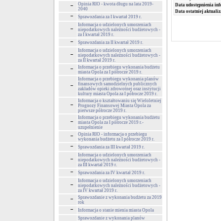
Opinia RIO - kwota długu na lata 2019-
Data udostępnienia inf
2040
Data ostatniej aktualiz
Sprawozdania za I kwartał 2019 r.
Informacja o udzielonych umorzeniach
niepodatkowych należności budżetowych -
za I kwartał 2019 r.
Sprawozdania za II kwartał 2019 r.
Informacja o udzielonych umorzeniach
niepodatkowych należności budżetowych -
za II kwartał 2019 r.
Informacja o przebiegu wykonania budżetu
miasta Opola za I półrocze 2019 r.
Informacja o przebiegu wykonania planów
finansowych samodzielnych publicznych
zakładów opieki zdrowotnej oraz instytucji
kultury miasta Opola za I półrocze 2019 r.
Informacja o kształtowaniu się Wieloletniej
Prognozy Finansowej Miasta Opola za
pierwsze półrocze 2019 r.
Informacja o przebiegu wykonania budżetu
miasta Opola za I półrocze 2019 r.-
uzupełnienie
Opinia RIO - informacja o przebiegu
wykonania budżetu za I półrocze 2019 r.
Sprawozdania za III kwartał 2019 r.
Informacja o udzielonych umorzeniach
niepodatkowych należności budżetowych -
za III kwartał 2019 r.
Sprawozdania za IV kwartał 2019 r.
Informacja o udzielonych umorzeniach
niepodatkowych należności budżetowych -
za IV kwartał 2019 r.
Sprawozdanie z wykonania budżetu za 2019
rok
Informacja o stanie mienia miasta Opola
Sprawozdanie z wykonania planów