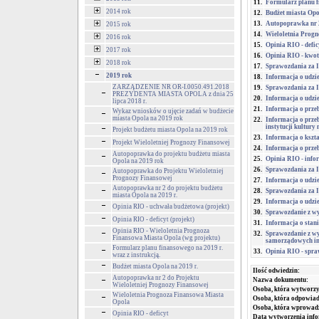
11.
Formularz planu fi
2014 rok
12.
Budżet miasta Opol
13.
Autopoprawka nr 2
2015 rok
14.
Wieloletnia Prog
2016 rok
15.
Opinia RIO - defic
2017 rok
16.
Opinia RIO - kwot
2018 rok
17.
Sprawozdania za I
2019 rok
18.
Informacja o udzi
ZARZĄDZENIE NR OR-I.0050.491.2018
19.
Sprawozdania za I
PREZYDENTA MIASTA OPOLA z dnia 25
20.
Informacja o udzi
lipca 2018 r.
21.
Informacja o prze
Wykaz wniosków o ujęcie zadań w budżecie
miasta Opola na 2019 rok
22.
Informacja o prze
instytucji kultury 
Projekt budżetu miasta Opola na 2019 rok
23.
Informacja o kszta
Projekt Wieloletniej Prognozy Finansowej
24.
Informacja o przeb
Autopoprawka do projektu budżetu miasta
25.
Opinia RIO - infor
Opola na 2019 rok
26.
Sprawozdania za I
Autopoprawka do Projektu Wieloletniej
Prognozy Finansowej
27.
Informacja o udzi
Autopoprawka nr 2 do projektu budżetu
28.
Sprawozdania za I
miasta Opola na 2019 r.
29.
Informacja o udzi
Opinia RIO - uchwała budżetowa (projekt)
30.
Sprawozdanie z wy
Opinia RIO - deficyt (projekt)
31.
Informacja o stan
Opinia RIO - Wieloletnia Prognoza
32.
Sprawozdanie z wy
Finansowa Miasta Opola (wg projektu)
samorządowych ins
Formularz planu finansowego na 2019 r.
33.
Opinia RIO - spra
wraz z instrukcją.
Budżet miasta Opola na 2019 r.
Ilość odwiedzin:
Autopoprawka nr 2 do Projektu
Nazwa dokumentu:
Wieloletniej Prognozy Finansowej
Osoba, która wytworzy
Wieloletnia Prognoza Finansowa Miasta
Osoba, która odpowiada
Opola
Osoba, która wprowad
Opinia RIO - deficyt
Data wytworzenia info