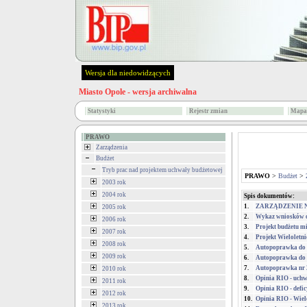
Wersja dla niedowidzących
Miasto Opole - wersja archiwalna
Statystyki
Rejestr zmian
Mapa 
PRAWO
Zarządzenia
Budżet
Tryb prac nad projektem uchwały budżetowej
PRAWO
>
Budżet
>
2003 rok
2004 rok
Spis dokumentów:
1.
ZARZĄDZENIE NR 
2005 rok
2.
Wykaz wniosków o 
2006 rok
3.
Projekt budżetu m
2007 rok
4.
Projekt Wieloletn
2008 rok
5.
Autopoprawka do p
2009 rok
6.
Autopoprawka do P
7.
Autopoprawka nr 2
2010 rok
8.
Opinia RIO - uchw
2011 rok
9.
Opinia RIO - defic
2012 rok
10.
Opinia RIO - Wiel
2013 rok