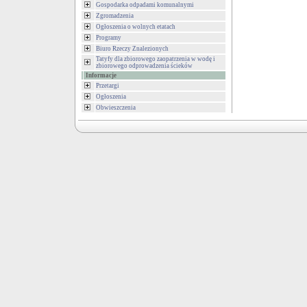
Gospodarka odpadami komunalnymi
Zgromadzenia
Ogłoszenia o wolnych etatach
Programy
Biuro Rzeczy Znalezionych
Tatyfy dla zbiorowego zaopatrzenia w wodę i
zbiorowego odprowadzenia ścieków
Informacje
Przetargi
Ogłoszenia
Obwieszczenia