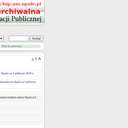
Pliki do pobrania
A
A
A
Opola za I półrocze 2019 r.
etu miasta Opola za I półrocze
onania budżetu miasta Opola za I