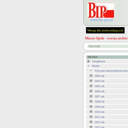
Wersja dla niedowidzących
Miasto Opole - wersja archiw
Statystyki
PRAWO
Zarządzenia
Budżet
Tryb prac nad projektem uch
2003 rok
2004 rok
2005 rok
2006 rok
2007 rok
2008 rok
2009 rok
2010 rok
2011 rok
2012 rok
2013 rok