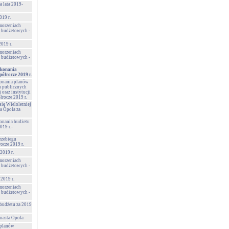
a lata 2019-
019 r.
morzeniach
 budżetowych -
2019 r.
morzeniach
 budżetowych -
ykonania
półrocze 2019 r.
konania planów
h publicznych
oraz instytucji
łrocze 2019 r.
się Wieloletniej
a Opola za
onania budżetu
019 r.-
rzebiegu
ocze 2019 r.
2019 r.
morzeniach
 budżetowych -
2019 r.
morzeniach
 budżetowych -
budżetu za 2019
miasta Opola
 planów