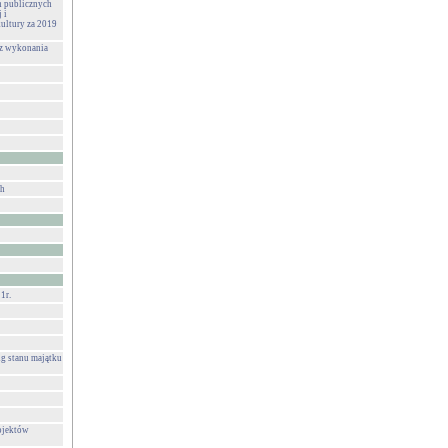
h publicznych
 i
ultury za 2019
 z wykonania
ch
1r.
g stanu majątku
ojektów