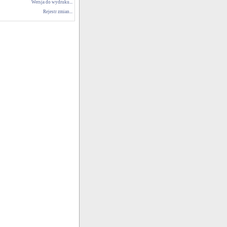
Wersja do wydruku...
Rejestr zmian...