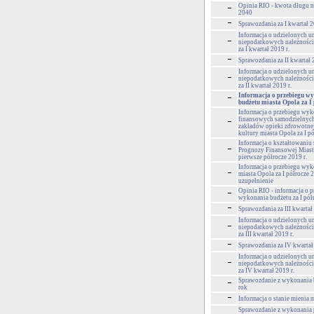
Opinia RIO - kwota długu n
2040
Sprawozdania za I kwartał 2
Informacja o udzielonych u
niepodatkowych należności
za I kwartał 2019 r.
Sprawozdania za II kwartał 
Informacja o udzielonych u
niepodatkowych należności
za II kwartał 2019 r.
Informacja o przebiegu w
budżetu miasta Opola za I 
Informacja o przebiegu wy
finansowych samodzielnyc
zakładów opieki zdrowotnej 
kultury miasta Opola za I pó
Informacja o kształtowaniu 
Prognozy Finansowej Miast
pierwsze półrocze 2019 r.
Informacja o przebiegu wyk
miasta Opola za I półrocze 2
uzupełnienie
Opinia RIO - informacja o p
wykonania budżetu za I półr
Sprawozdania za III kwartał 
Informacja o udzielonych u
niepodatkowych należności
za III kwartał 2019 r.
Sprawozdania za IV kwartał 
Informacja o udzielonych u
niepodatkowych należności
za IV kwartał 2019 r.
Sprawozdanie z wykonania 
rok
Informacja o stanie mienia 
Sprawozdanie z wykonania