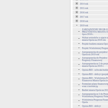
2014 rok
2015 rok
2016 rok
2017 rok
2018 rok
2019 rok
ZARZĄDZENIE NR OR-I.0
PREZYDENTA MIASTA OP
lipca 2018 r.
Wykaz wniosków o ujęcie z
miasta Opola na 2019 rok
Projekt budżetu miasta Opo
Projekt Wieloletniej Progn
Autopoprawka do projektu 
Opola na 2019 rok
Autopoprawka do Projektu 
Prognozy Finansowej
Autopoprawka nr 2 do proj
miasta Opola na 2019 r.
Opinia RIO - uchwała budże
Opinia RIO - deficyt (projek
Opinia RIO - Wieloletnia P
Finansowa Miasta Opola (w
Formularz planu finansoweg
wraz z instrukcją.
Budżet miasta Opola na 2019
Autopoprawka nr 2 do Proj
Wieloletniej Prognozy Fin
Wieloletnia Prognoza Fina
Opola
Opinia RIO - deficyt