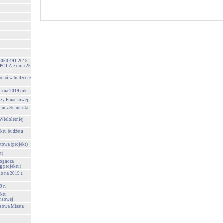
050.491.2018
OLA z dnia 25
adań w budżecie
la na 2019 rok
ozy Finansowej
budżetu miasta
Wieloletniej
ektu budżetu
towa (projekt)
t)
rognoza
g projektu)
o na 2019 r.
 r.
ektu
ansowej
nsowa Miasta