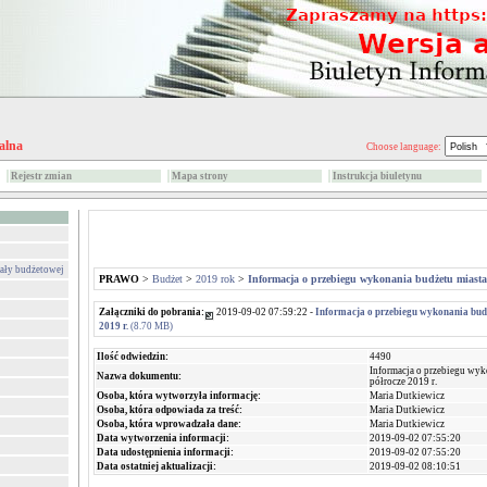
alna
Choose language:
Rejestr zmian
Mapa strony
Instrukcja biuletynu
wały budżetowej
PRAWO
>
Budżet
>
2019 rok
>
Informacja o przebiegu wykonania budżetu miasta 
Załączniki do pobrania:
2019-09-02 07:59:22 -
Informacja o przebiegu wykonania budż
2019 r.
(8.70 MB)
Ilość odwiedzin:
4490
Informacja o przebiegu wyk
Nazwa dokumentu:
półrocze 2019 r.
Osoba, która wytworzyła informację:
Maria Dutkiewicz
Osoba, która odpowiada za treść:
Maria Dutkiewicz
Osoba, która wprowadzała dane:
Maria Dutkiewicz
Data wytworzenia informacji:
2019-09-02 07:55:20
Data udostępnienia informacji:
2019-09-02 07:55:20
Data ostatniej aktualizacji:
2019-09-02 08:10:51