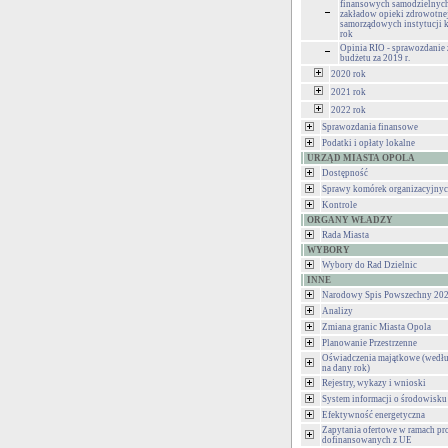
finansowych samodzielnyc
zakładow opieki zdrowotnej
samorządowych instytucji k
rok
Opinia RIO - sprawozdanie
budżetu za 2019 r.
2020 rok
2021 rok
2022 rok
Sprawozdania finansowe
Podatki i opłaty lokalne
URZĄD MIASTA OPOLA
Dostępność
Sprawy komórek organizacyjny
Kontrole
ORGANY WŁADZY
Rada Miasta
WYBORY
Wybory do Rad Dzielnic
INNE
Narodowy Spis Powszechny 202
Analizy
Zmiana granic Miasta Opola
Planowanie Przestrzenne
Oświadczenia majątkowe (wedłu
na dany rok)
Rejestry, wykazy i wnioski
System informacji o środowisku
Efektywność energetyczna
Zapytania ofertowe w ramach pr
dofinansowanych z UE