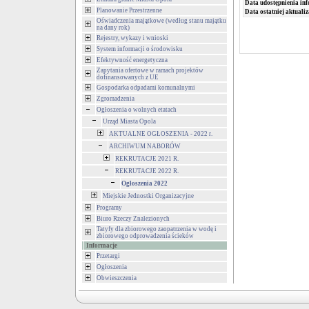
Data udostępnienia inf
Planowanie Przestrzenne
Data ostatniej aktualiz
Oświadczenia majątkowe (według stanu majątku
na dany rok)
Rejestry, wykazy i wnioski
System informacji o środowisku
Efektywność energetyczna
Zapytania ofertowe w ramach projektów
dofinansowanych z UE
Gospodarka odpadami komunalnymi
Zgromadzenia
Ogłoszenia o wolnych etatach
Urząd Miasta Opola
AKTUALNE OGŁOSZENIA - 2022 r.
ARCHIWUM NABORÓW
REKRUTACJE 2021 R.
REKRUTACJE 2022 R.
Ogłoszenia 2022
Miejskie Jednostki Organizacyjne
Programy
Biuro Rzeczy Znalezionych
Tatyfy dla zbiorowego zaopatrzenia w wodę i
zbiorowego odprowadzenia ścieków
Informacje
Przetargi
Ogłoszenia
Obwieszczenia