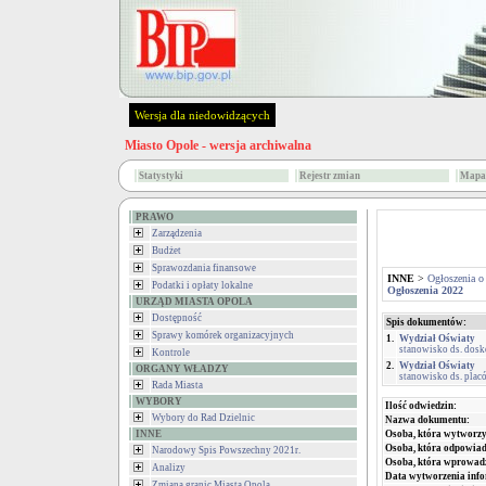
Wersja dla niedowidzących
Miasto Opole - wersja archiwalna
Statystyki
Rejestr zmian
Mapa 
PRAWO
Zarządzenia
Budżet
Sprawozdania finansowe
INNE
>
Ogłoszenia o
Podatki i opłaty lokalne
Ogłoszenia 2022
URZĄD MIASTA OPOLA
Dostępność
Spis dokumentów:
Sprawy komórek organizacyjnych
1.
Wydział Oświaty
stanowisko ds. dos
Kontrole
2.
Wydział Oświaty
ORGANY WŁADZY
stanowisko ds. pla
Rada Miasta
WYBORY
Ilość odwiedzin:
Wybory do Rad Dzielnic
Nazwa dokumentu:
INNE
Osoba, która wytworzy
Osoba, która odpowiada
Narodowy Spis Powszechny 2021r.
Osoba, która wprowad
Analizy
Data wytworzenia info
Zmiana granic Miasta Opola