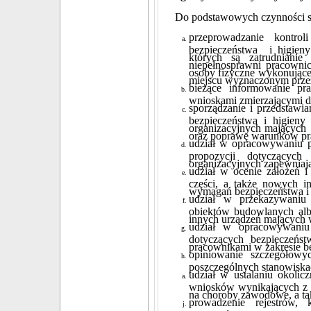
Do podstawowych czynności sł
przeprowadzanie kontro
bezpieczeństwa i higien
których są zatrudnianie
niepełnosprawni pracowni
osoby fizyczne wykonujące 
miejscu wyznaczonym prze
bieżące informowanie p
wnioskami zmierzającymi d
sporządzanie i przedstawi
bezpieczeństwa i higieny
organizacyjnych mających
oraz poprawę warunków pr
udział w opracowywaniu pl
propozycji dotyczącyc
organizacyjnych zapewniają
udział w ocenie założeń i
części, a także nowych i
wymagań bezpieczeństwa i h
udział w przekazywani
obiektów budowlanych albo
innych urządzeń mających 
udział w opracowywaniu 
dotyczących bezpieczeńs
pracownikami w zakresie be
opiniowanie szczegółowy
poszczególnych stanowiska
udział w ustalaniu okoli
wniosków wynikających z 
na choroby zawodowe, a tak
prowadzenie rejestrów,