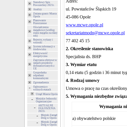
Adres:
Narodowy Spis
Powszechny 2021r.
ul. Powstańców Śląskich 19
Analizy
Zmiana granic Miasta
45-086 Opole
Opola
Planowanie
Przestrzenne
www.mcwe.opole.pl
Oświadczenia
majątkowe (według
sekretariatmodn@mcwe.opole.pl
stanu majątku na dany
rok)
Rejestry, wykazy i
77 402 45 15
wnioski
System informacji o
2. Określenie stanowiska
środowisku
Efektywność
Specjalista ds. BHP
energetyczna
Zapytania ofertowe w
ramach projektów
3. Wymiar etatu
dofinansowanych z
UE
0,14 etatu (5 godzin i 36 minut t
Gospodarka
odpadami
komunalnymi
4. Rodzaj umowy
Zgromadzenia
Ogłoszenia o
Umowa o pracę na czas określony
wolnych etatach
Urząd Miasta Opola
5. Wymagania niezbędne związa
Miejskie Jednostki
Organizacyjne
AKTUALNE
Wymagania ni
OGŁOSZENIA
2022r.
Miejski Zarząd
a) obywatelstwo polskie
Dróg w Opolu
Miejski Zarząd
Dróg w Opolu