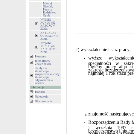
Miejski
Ośrodek
Pomocy
Rodzinie w
Opolu
WYNIKI
KOŃCOWE
NABORÓW
2022r.
AKTUALNE
OGŁOSZENIA
2021r.
WYNIKI
KOŃCOWE
f) wykształcenie i staż pracy:
NABORÓW
2021r.
Programy
wyższe wykształce
Biuro Rzeczy
specjalności w zakre
Znalezionych
higieny pracy albo 
Tatyfy dla
zakresie bezpieczeństwa
zbiorowego
najmniej 1 rok stażu pr
zaopatrzenia w wodę i
zbiorowego
odprowadzenia
ścieków
Informacje
Przetargi
Ogłoszenia
Obwieszczenia
znajomość następujący
Rozporządzeniu Rady M
2 września 1997 r
bezpieczeństwa i higien