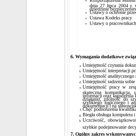
Rozporządzenia Ministr
dnia 27 lipca 2004 r.
dziedzinie bezpieczeństw
Ustawy o ochronie prz
Ustawa Kodeks pracy
Ustawy o pracownikac
6. Wymagania dodatkowe związ
Umiejętność czytania dokum
Umiejętność interpretacji 
Umiejętność analitycznego 
Umiejętność radzenia sobie
Umiejętność pracy w zesp
skuteczna komunikacja, 
informacji oraz łagodzenia
działaniu, zdolność do sz
szybkiego logicznego i a
dokumentacji i na stanowis
Chęć podnoszenia kwalifika
Biegła obsługa komputera i
Uczciwość, obowiązkowość
szybkie podejmowanie decyz
7. Ogólny zakres wykonywanyc