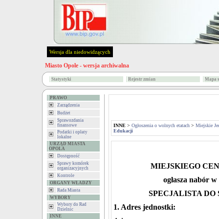
Wersja dla niedowidzących
Miasto Opole - wersja archiwalna
Statystyki
Rejestr zmian
Mapa s
PRAWO
Zarządzenia
Budżet
Sprawozdania
finansowe
INNE
>
Ogłoszenia o wolnych etatach
>
Miejskie Je
Edukacji
Podatki i opłaty
lokalne
URZĄD MIASTA
OPOLA
Dostępność
Sprawy komórek
MIEJSKIEGO CE
organizacyjnych
Kontrole
ogłasza nabór w 
ORGANY WŁADZY
Rada Miasta
SPECJALISTA DO
WYBORY
Wybory do Rad
1. Adres jednostki:
Dzielnic
INNE