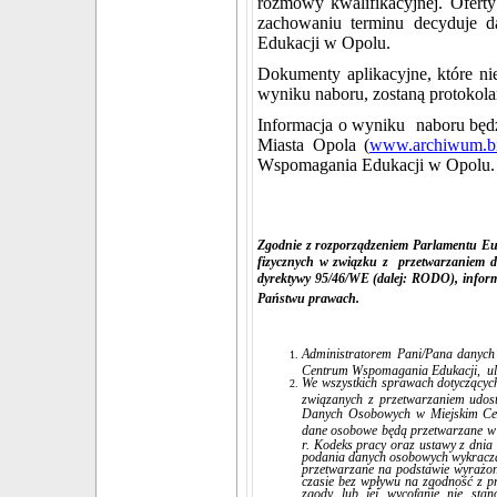
rozmowy kwalifikacyjnej. Oferty
zachowaniu terminu decyduje 
Edukacji w Opolu.
Dokumenty aplikacyjne, które ni
wyniku naboru, zostaną protokola
Informacja o wyniku naboru będz
Miasta Opola (
www.archiwum.bi
Wspomagania Edukacji w Opolu.
Zgodnie z rozporządzeniem Parlamentu Eur
fizycznych w związku z przetwarzaniem 
dyrektywy 95/46/WE (dalej: RODO), infor
Państwu prawach.
Administratorem Pani/Pana danych
Centrum Wspomagania Edukacji, ul.
We wszystkich sprawach dotyczącyc
związanych z przetwarzaniem udos
Danych Osobowych w Miejskim C
dane osobowe będą przetwarzane w c
r. Kodeks pracy oraz ustawy z dnia
podania danych osobowych wykracza
przetwarzane na podstawie wyrażone
czasie bez wpływu na zgodność z p
zgody lub jej wycofanie nie sta