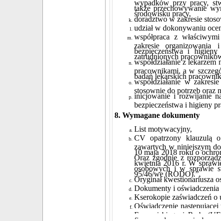
wypadków przy pracy, stw
także przechowywanie wy
środowisku pracy,
doradztwo w zakresie stoso
udział w dokonywaniu ocen
współpraca z właściwymi
zakresie organizowania 
bezpieczeństwa i higien
zatrudnionych pracownikó
współdziałanie z lekarzem
pracownikami, a w szczegó
badań lekarskich pracowni
współdziałanie w zakresi
stosownie do potrzeb oraz n
inicjowanie i rozwijanie 
bezpieczeństwa i higieny p
8. Wymagane dokumenty
List motywacyjny,
CV opatrzony klauzulą o
zawartych w niniejszym dok
10 maja 2018 roku o ochro
Oraz zgodnie z rozporządz
kwietnia 2016 r. W spraw
osobowych i w sprawie s
95/46/we (RODO).”,
Oryginał kwestionariusza o
Dokumenty i oświadczenia 
Kserokopie zaświadczeń o 
Oświadczenie następującej t
Europejskiego i Rady (UE
fizycznych w związku z