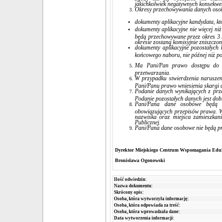
jakichkolwiek negatywnych konsekwe
Okresy przechowywania danych oso
dokumenty aplikacyjne kandydata, kt
dokumenty aplikacyjne nie więcej n
będą przechowywane przez okres 3 
okresie zostaną komisyjnie zniszczo
dokumenty aplikacyjne pozostałych 
końcowego naboru, nie późnej niż p
Ma Pani/Pan prawo dostępu do s
przetwarzania.
W przypadku stwierdzenia narusze
Pani/Panu prawo wniesienia skarg
Podanie danych wynikających z prz
Podanie pozostałych danych jest do
Pani/Pana dane osobowe będą p
obowiązujących przepisów prawa. 
nazwiska oraz miejsca zamieszkan
Publicznej.
Pani/Pana dane osobowe nie będą pr
Dyrektor Miejskiego Centrum Wspomagania Edu
Bronisława Ogonowski
Ilość odwiedzin:
Nazwa dokumentu:
Skrócony opis:
Osoba, która wytworzyła informację:
Osoba, która odpowiada za treść:
Osoba, która wprowadzała dane:
Data wytworzenia informacji: