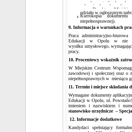
przepływu tych danych o
ochronie danych osobowy
przez Dyrektora Miejski
udziału w ogłoszonym nabo
Kserokopia dokumentu 
niepełnosprawnej).
9. Informacja o warunkach pra
Praca administracyjno-biuro
Edukacji w Opolu w nie pe
wysiłku umysłowego, wymagająca
pracy.
10. Procentowy wskaźnik zatru
W Miejskim Centrum Wspomagani
zawodowej i społecznej oraz o z
niepełnosprawnych w miesiącu gr
11. Termin i miejsce składani
Wymagane dokumenty aplikacyjne
Edukacji w Opolu, ul. Powstańc
imieniem i nazwiskiem i nume
stanowisko urzędnicze
–
Specja
12. Informacje dodatkowe
Kandydaci spełniający formaln