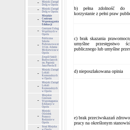
Miejski Zarząd
Dróg w Opolu
b) pełna zdolność do c
Miejski Zarząd
Dróg w Opolu
korzystanie z pełni praw publ
Miejskie
Centrum
Wspomagania
Edukacji
Centrum Usług
Wspólnych w
Opolu
c) brak skazania prawomoc
Publiczna
Szkoła
umyślne przestępstwo śc
Podstawowa nr
14 im. Adama
publicznego lub umyślne prze
Mickiewicza w
Opolu
Zespół Szkół
Budowlanych
im. Papieża
Jana Pawła II
Miejski Zarząd
d) nieposzlakowana opinia
Lokali
Komunalnych
w Opolu
Miejski Zarząd
Lokali
Komunalnych
w Opolu
Miejskie
Centrum
Wspomagania
Edukacji w
Opolu
Miejski
Ośrodek
Pomocy
e) brak przeciwskazań zdrow
Rodzinie w
pracy na określonym stanowis
Opolu
Straż Miejska
w Opolu