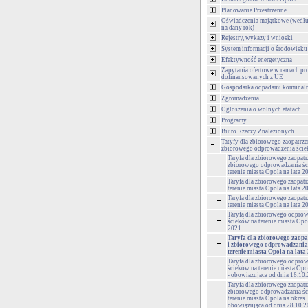
Planowanie Przestrzenne
Oświadczenia majątkowe (wedłu
na dany rok)
Rejestry, wykazy i wnioski
System informacji o środowisku
Efektywność energetyczna
Zapytania ofertowe w ramach pr
dofinansowanych z UE
Gospodarka odpadami komunal
Zgromadzenia
Ogłoszenia o wolnych etatach
Programy
Biuro Rzeczy Znalezionych
Tatyfy dla zbiorowego zaopatrze
zbiorowego odprowadzenia ści
Taryfa dla zbiorowego zaopatr
zbiorowego odprowadzania ś
terenie miasta Opola na lata 
Taryfa dla zbiorowego zaopat
terenie miasta Opola na lata 
Taryfa dla zbiorowego zaopat
terenie miasta Opola na lata 
Taryfa dla zbiorowego odpro
ścieków na terenie miasta Opo
2021
Taryfa dla zbiorowego zaopa
i zbiorowego odprowadzania
terenie miasta Opola na lat
Taryfa dla zbiorowego odpro
ścieków na terenie miasta Opol
- obowiązująca od dnia 16.10.
Taryfa dla zbiorowego zaopatr
zbiorowego odprowadzania ś
terenie miasta Opola na okres 3
obowiązująca od dnia 28.10.20