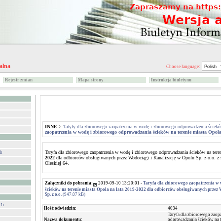
alna
Choose language:
Rejestr zmian
Mapa strony
Instrukcja biuletynu
INNE
>
Tatyfy dla zbiorowego zaopatrzenia w wodę i zbiorowego odprowadzenia ściek
zaopatrzenia w wodę i zbiorowego odprowadzania ścieków na terenie miasta Opola
Taryfa dla zbiorowego zaopatrzenia w wodę i zbiorowego odprowadzania ścieków na tere
ch
2022
dla odbiorców obsługiwanych przez Wodociągi i Kanalizację w Opolu Sp. z o.o. z 
Oleskiej 64.
Załączniki do pobrania:
2019-09-10 13:20:01 -
Taryfa dla zbiorowego zaopatrzenia w
ścieków na terenie miasta Opola na lata 2019-2022 dla odbiorców obsługiwanych przez 
Sp. z o.o.
(947.07 kB)
1r.
Ilość odwiedzin:
4034
Taryfa dla zbiorowego zaop
Nazwa dokumentu:
odprowadzania ścieków na t