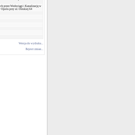
h przez Wodociągi i Kanalizację w
w Opolu przy ul. Oleskiej 64
Wersja do wydruku...
Rejestr zmian...