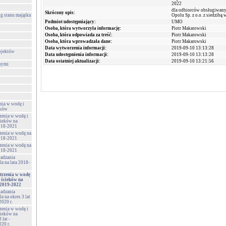
2022
dla odbiorców obsługiwanyc
Skrócony opis:
Opolu Sp. z o.o. z siedzibą 
g stanu majątku
Podmiot udostępniający:
UMO
Osoba, która wytworzyła informację:
Piotr Makarowski
Osoba, która odpowiada za treść:
Piotr Makarowski
Osoba, która wprowadzała dane:
Piotr Makarowski
Data wytworzenia informacji:
2019-09-10 13:13:28
ojektów
Data udostępnienia informacji:
2019-09-10 13:13:28
Data ostatniej aktualizacji:
2019-09-10 13:21:56
nymi
nia w wodę i
eków
zenia w wodę i
cieków na
2018-2021
rzenia w wodę na
2018-2021
rzenia w wodę na
2018-2021
wadzania
la na lata 2018-
trzenia w wodę
 ścieków na
a 2019-2022
wadzania
a na okres 3 lat
2020 r.
zenia w wodę i
cieków na
 lat -
20 r.