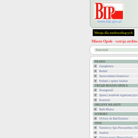
Wersja dla niedowidzących
Miasto Opole - wersja archiw
Statystyki
PRAWO
Zarządzenia
Budżet
Sprawozdania finansowe
Podatki i opłaty lokalne
URZĄD MIASTA OPOLA
Dostępność
Sprawy komórek organizacyjny
Kontrole
ORGANY WŁADZY
Rada Miasta
WYBORY
Wybory do Rad Dzielnic
INNE
Narodowy Spis Powszechny 202
Analizy
Zmiana granic Miasta Opola