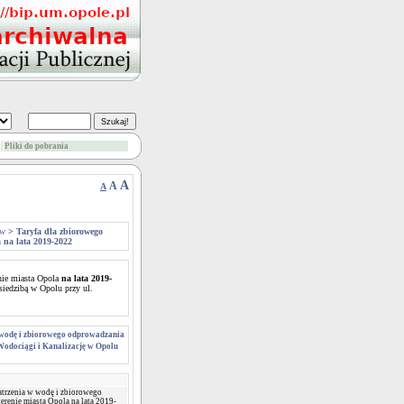
Pliki do pobrania
A
A
A
ów
>
Taryfa dla zbiorowego
 na lata 2019-2022
nie miasta Opola
na lata 2019-
siedzibą w Opolu przy ul.
 wodę i zbiorowego odprowadzania
Wodociągi i Kanalizację w Opolu
atrzenia w wodę i zbiorowego
erenie miasta Opola na lata 2019-