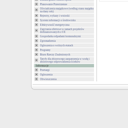
Planowanie Przestrzenne
Oświadczenia majątkowe (według stanu majątku
na dany rok)
Rejestry, wykazy i wnioski
System informacji o środowisku
Efektywność energetyczna
Zapytania ofertowe w ramach projektów
dofinansowanych z UE
Gospodarka odpadami komunalnymi
Zgromadzenia
Ogłoszenia o wolnych etatach
Programy
Biuro Rzeczy Znalezionych
Tatyfy dla zbiorowego zaopatrzenia w wodę i
zbiorowego odprowadzenia ścieków
Informacje
Przetargi
Ogłoszenia
Obwieszczenia