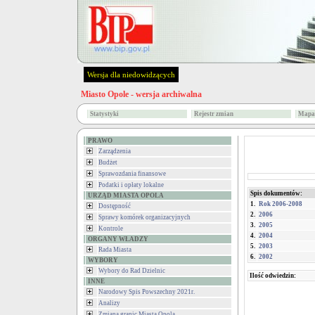
Wersja dla niedowidzących
Miasto Opole - wersja archiwalna
Statystyki
Rejestr zmian
Mapa 
PRAWO
Zarządzenia
Budżet
Sprawozdania finansowe
Podatki i opłaty lokalne
Spis dokumentów:
URZĄD MIASTA OPOLA
1.
Rok 2006-2008
Dostępność
2.
2006
Sprawy komórek organizacyjnych
3.
2005
Kontrole
4.
2004
ORGANY WŁADZY
5.
2003
Rada Miasta
6.
2002
WYBORY
Wybory do Rad Dzielnic
Ilość odwiedzin:
INNE
Narodowy Spis Powszechny 2021r.
Analizy
Zmiana granic Miasta Opola